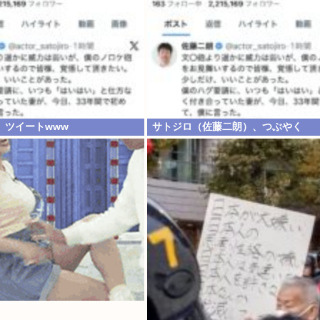
、ツイートwww
サトジロ（佐藤二朗）、つぶやく