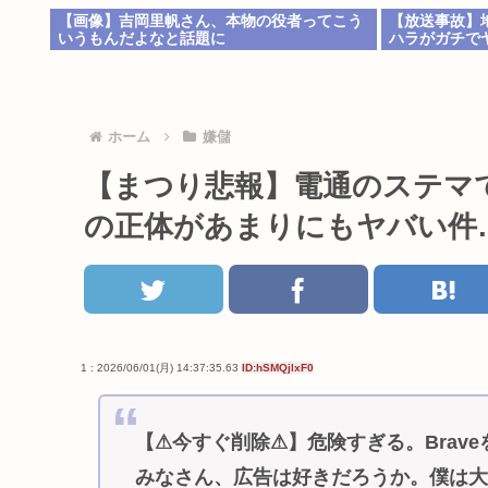
【画像】吉岡里帆さん、本物の役者ってこう
【放送事故】
いうもんだよなと話題に
ハラがガチで
ホーム
嫌儲
【まつり悲報】電通のステマで
の正体があまりにもヤバい件…
1 : 2026/06/01(月) 14:37:35.63
ID:hSMQjlxF0
【⚠今すぐ削除⚠】危険すぎる。Brav
みなさん、広告は好きだろうか。僕は