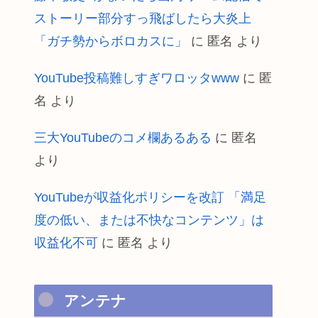
ストーリー部分すっ飛ばしたら大炎上
「ガチ勢からボロカスに」
に
匿名
より
YouTube投稿難しすぎワロッタwww
に
匿
名
より
三大YouTubeのコメ欄あるある
に
匿名
より
YouTubeが収益化ポリシーを改訂 「満足
度の低い、または不快なコンテンツ」は
収益化不可
に
匿名
より
アンテナ