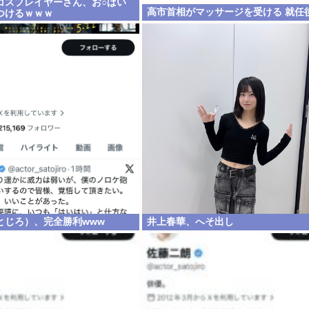
コスプレイヤーさん、お○ぱい
高市首相がマッサージを受ける 就任
つけるｗｗｗ
とじろ）、完全勝利www
井上春華、へそ出し