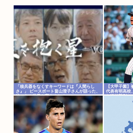
「核兵器をなくすキーワードは『人間らし
【大甲子園】
さ』」 ピースボート畠山澄子さんが語った、
代表有明高校
核のある世界を変えるために
ら逆転勝利