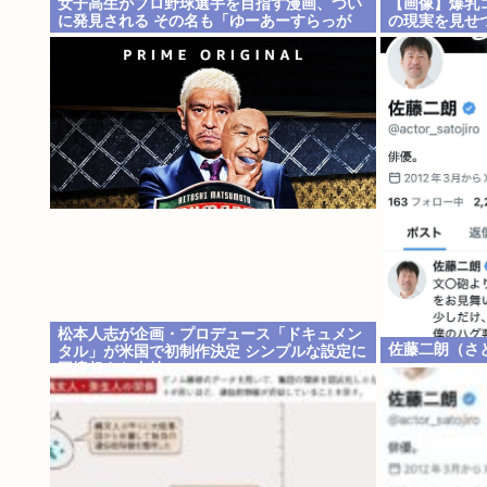
女子高生がプロ野球選手を目指す漫画、つい
【画像】爆乳
に発見される その名も「ゆーあーすらっが
の現実を見せ
ー」
松本人志が企画・プロデュース「ドキュメン
佐藤二朗（さ
タル」が米国で初制作決定 シンプルな設定に
国境超えた支持