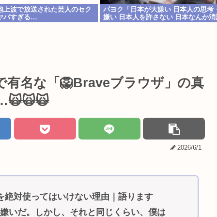
地上波で放送された芸人のセク
パヨク「日本が大嫌い 日本人の思考
ヤバすぎる…
嫌い 日本人を許さない 日本なんか消
ほしい」
有名な「🦁Braveブラウザ」の真
🙀🙀
2026/6/1
eを絶対使ってはいけない理由｜語ります
大嫌いだ。しかし、それと同じくらい、僕は