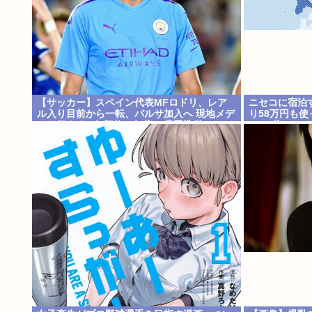
【サッカー】スペイン代表MFロドリ、レア
ニセコに宿泊
ル入り目前から一転、バルサ加入へ 現地メデ
り58万円も
ィア伝える 4年契約で年俸55億円準備
の4.6倍