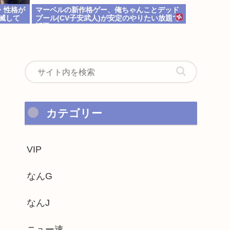
・性格が
マーベルの新作格ゲー、俺ちゃんことデッド
滅して
プール(CV子安武人)が安定のやりたい放題で
話題に
カテゴリー
VIP
なんG
なんJ
ニュー速