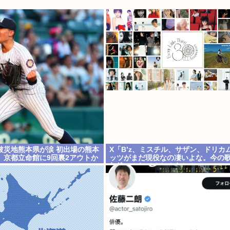
被災地熊本県が涙 初出場の熊本
X「B’z、ミスチル、サザン、ドリカ
、京都立命館に9回裏2アウトか
ッツがまだ現役なの凄いよな。今の歌
年後にやれてるだろうか？」