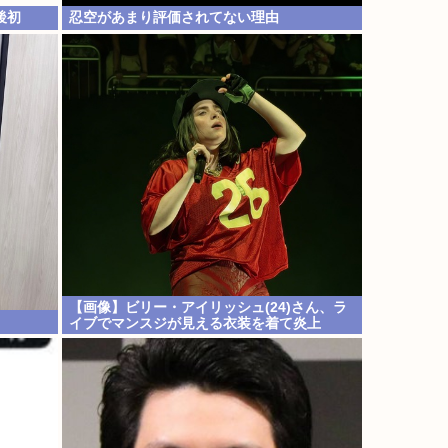
後初
忍空があまり評価されてない理由
【画像】ビリー・アイリッシュ(24)さん、ラ
イブでマンスジが見える衣装を着て炎上