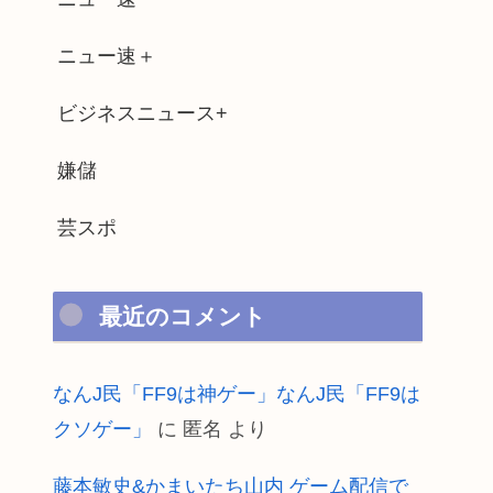
ニュー速＋
ビジネスニュース+
嫌儲
芸スポ
最近のコメント
なんJ民「FF9は神ゲー」なんJ民「FF9は
クソゲー」
に
匿名
より
藤本敏史&かまいたち山内 ゲーム配信で