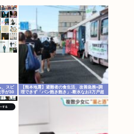
ム、スピ
【熊本地震】避難者の食生活、改善急務=調
手が30
理できず「パン飽き飽き」-断水なお3万戸超