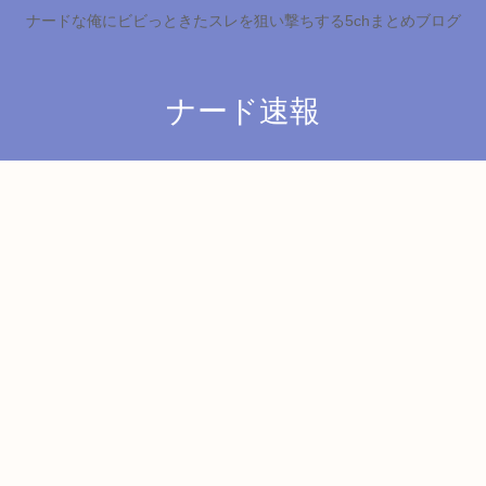
ナードな俺にビビっときたスレを狙い撃ちする5chまとめブログ
ナード速報