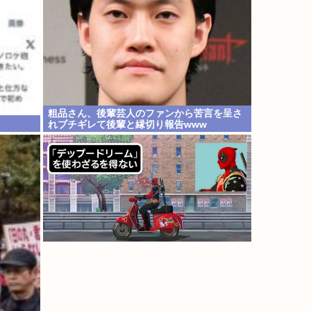
粗品さん、後輩芸人のファンから苦言を呈さ
れブチギレて後輩と縁切り報告www