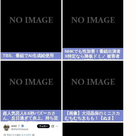
るわw」
NHKでも性加害！番組出演者
TBS、番組でAI生成絵使用
X特定なら降板ドミノ 被害者
があえて〝最強〟労働組合を
頼ったワケ
超人気芸人8.6秒バズーカさ
【画像】大沼晶保のミニスカ
ん、反日過ぎて炎上。持ち芸
むちむち太もも！【ぬま】
で原爆投下を揶揄
【櫻坂46】