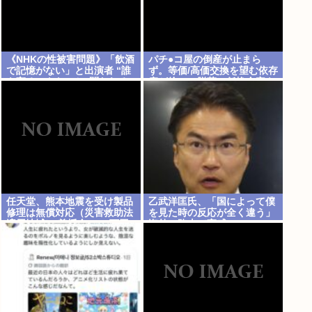
《NHKの性被害問題》「飲酒
パチ●コ屋の倒産が止まら
で記憶がない」と出演者 “誰
ず。等価/高価交換を望む依存
を守るべきなのか”問われる
症が徐々に脱落。低換金率を
組織の姿勢
望む客は戻らず
任天堂、熊本地震を受け製品
乙武洋匡氏、「国によって僕
修理は無償対応（災害救助法
を見た時の反応が全く違う」
適用地域） 義援金5000万円
海外の路上で実感
寄付