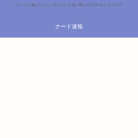
ナードな俺にビビっときたスレを狙い撃ちする5chまとめブログ
ナード速報