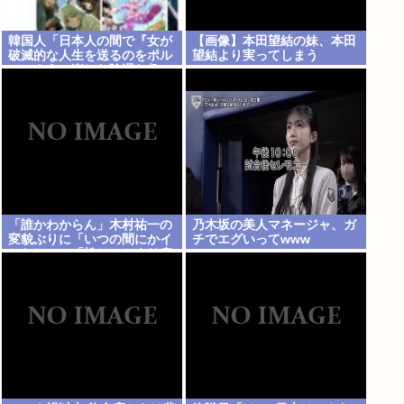
韓国人「日本人の間で『女が
【画像】本田望結の妹、本田
破滅的な人生を送るのをポル
望結より実ってしまう
ノのように楽しむ陰湿な趣
味』が流行っている」
「誰かわからん」木村祐一の
乃木坂の美人マネージャ、ガ
変貌ぶりに「いつの間にかイ
チでエグいってwww
ケおじに」「松ちゃんより痩
せてない？」「渋く」