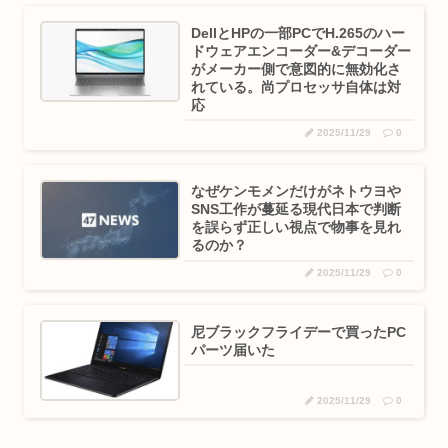
DellとHPの一部PCでH.265のハー
ドウェアエンコーダー&デコーダー
がメーカー側で意図的に無効化さ
れている。尚プロセッサ自体は対
応
2025/11/29
0
なぜケンモメンだけがネトウヨや
SNS工作が蔓延る現代日本で判断
を誤らず正しい視点で物事を見れ
るのか？
2025/11/29
0
尼ブラックフライデーで買ったPC
パーツ届いた
2025/11/29
0