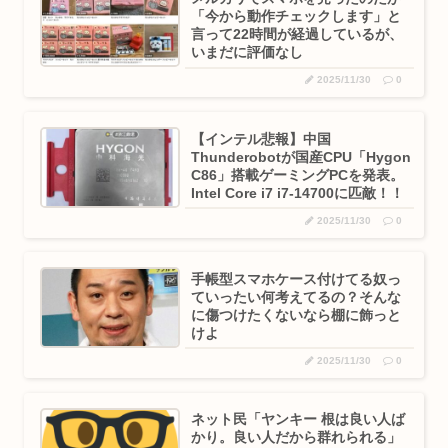
「今から動作チェックします」と
言って22時間が経過しているが、
いまだに評価なし
2025/11/30
0
【インテル悲報】中国
Thunderobotが国産CPU「Hygon
C86」搭載ゲーミングPCを発表。
Intel Core i7 i7-14700に匹敵！！
2025/11/30
0
手帳型スマホケース付けてる奴っ
ていったい何考えてるの？そんな
に傷つけたくないなら棚に飾っと
けよ
2025/11/30
0
ネット民「ヤンキー 根は良い人ば
かり。良い人だから群れられる」