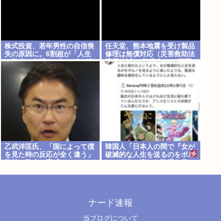
株式投資、若年男性の自信喪
任天堂、熊本地震を受け製品
失の原因に。6割超が「人生
修理は無償対応（災害救助法
の敗者」自認。4人に1人が毎
適用地域） 義援金5000万円
日株式を売買。
寄付
乙武洋匡氏、「国によって僕
韓国人「日本人の間で『女が
を見た時の反応が全く違う」
破滅的な人生を送るのをポル
海外の路上で実感
ノのように楽しむ陰湿な趣
味』が流行っている」
ナード速報
当ブログについて