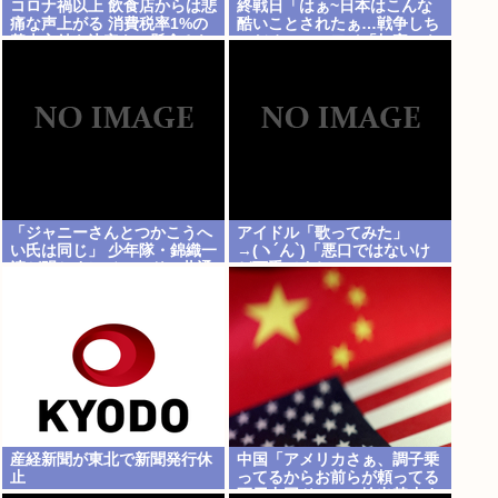
コロナ禍以上 飲食店からは悲
終戦日「はぁ~日本はこんな
痛な声上がる 消費税率1%の
酷いことされたぁ…戦争しち
基本方針を決定も…懸念され
ゃだめぇ…」ワイ「加害にも
る”外食離れ”
触れたら？」
「ジャニーさんとつかこうへ
アイドル「歌ってみた」
い氏は同じ」 少年隊・錦織一
→(ヽ´ん`)「悪口ではないけ
清が明かすレジェンドの共通
ど下手ですね」
点と我流の演出論
産経新聞が東北で新聞発行休
中国「アメリカさぁ、調子乗
止
ってるからお前らが頼ってる
軍用中国ドローン輸出禁止す