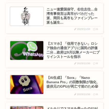
ニュー速愛国保守、右往左往…台
湾有事発言は高市がバカだった
派、岡田も高市もファインプレー
派も誕生…
2025/11/30
0
【スマホ】「信用できない」ロシ
ア独自の通信アプリに国民の評価
二分…政府は9月以降メーカーにプ
リインストールを指示
2025/11/30
0
【AI生成】「Sora」「Nano
Banana Pro」の回数制限が強化、
提供元のGPUが死亡寸前のため😫
2025/11/30
0
メルカリでスマホを売ったのだが