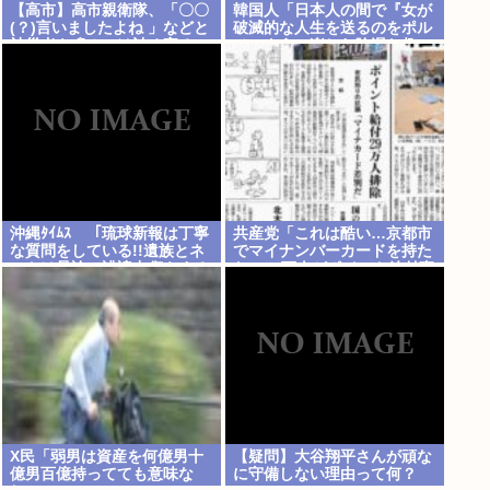
【高市】高市親衛隊、「〇〇
韓国人「日本人の間で『女が
(？)言いましたよね 」などと
破滅的な人生を送るのをポル
被災者を睨みつけ詰め寄る
ノのように楽しむ陰湿な趣
味』が流行っている」
沖縄ﾀｲﾑｽ 「琉球新報は丁寧
共産党「これは酷い…京都市
な質問をしている!!遺族とネ
でマイナンバーカードを持た
ットは暴論で誹謗中傷をする
ない29万人がポイント給付事
な!!」
業から排除された」
X民「弱男は資産を何億男十
【疑問】大谷翔平さんが頑な
億男百億持ってても意味な
に守備しない理由って何？