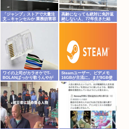
「ジャンプ」ストアで大量注
高齢になっても絶対に免許返
文→キャンセルか 業務妨害容
納しない人、77年生きた結
疑で女逮捕
果、圧倒的な『そうはならん
やろ』で事故死
ワイの上司がカラオケでT-
Steamユーザー、ビデメモ
BOLANばっかり歌うんやが
16GBが主流に。まだ8GB使
ってるドアホの嫌儲民は反省
文書いてね。