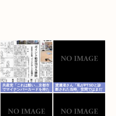
共産党「これは酷い…京都市
渡邊渚さん「私がPTSDと診
でマイナンバーカードを持た
断された当時、世間ではまだ
ない29万人がポイント給付事
PTSDという言葉は浸透され
業から排除された」
てなかった」