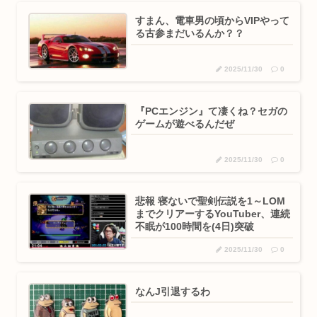
すまん、電車男の頃からVIPやって
る古参まだいるんか？？
2025/11/30
0
『PCエンジン』て凄くね？セガの
ゲームが遊べるんだぜ
2025/11/30
0
悲報 寝ないで聖剣伝説を1～LOM
までクリアーするYouTuber、連続
不眠が100時間を(4日)突破
2025/11/30
0
なんJ引退するわ