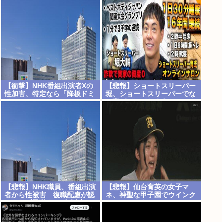
し」
www
【衝撃】NHK番組出演者Xの
【悲報】ショートスリーパー
性加害、特定なら「降板ドミ
堀、ショートスリーパーでな
ノ」へ・・・・・・・・・
い事がバレてしまう
【悲報】NHK職員、番組出演
【悲報】仙台育英の女子マ
者から性被害 復職配慮が認
ネ、神聖な甲子園でウインク
められず異動まで3年以上
をしてしまう