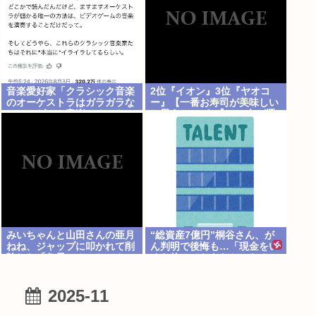
音楽愛好家「クラシック音楽
2位『イオン』3位『ヤオコ
のオーケストラはガラガラな
ー』【一番お寿司が美味しい
のに、ゲーム音楽のオーケス
と思うスーパー】300名が選
トラは満員…本当にイライラ
ぶ1位に
する」
みいちゃんと山田さんの亜月
“総資産7億円”桐谷さん、が
ねね、ジャップに叩かれて削
ん判明で後悔も…「現金をい
除した「魚界のみいちゃん」
くら使っておきたかった？」
記事を復活
にまさかの回答
2025-11