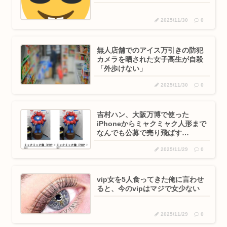
2025/11/30
0
無人店舗でのアイス万引きの防犯
カメラを晒された女子高生が自殺
「外歩けない」
2025/11/30
0
吉村ハン、大阪万博で使った
iPhoneからミャクミャク人形まで
なんでも公募で売り飛ばす…
2025/11/29
0
vip女を5人食ってきた俺に言わせ
ると、今のvipはマジで女少ない
2025/11/29
0