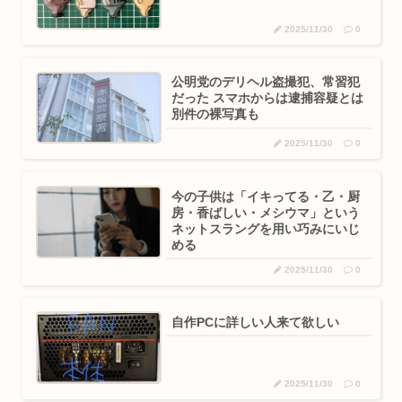
2025/11/30
0
公明党のデリヘル盗撮犯、常習犯
だった スマホからは逮捕容疑とは
別件の裸写真も
2025/11/30
0
今の子供は「イキってる・乙・厨
房・香ばしい・メシウマ」という
ネットスラングを用い巧みにいじ
める
2025/11/30
0
自作PCに詳しい人来て欲しい
2025/11/30
0