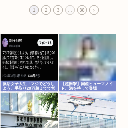
次
1
2
3
…
38
へ
就活女子大生「マジでどうし
【超衝撃】国産ヒューマノイ
よう。手取り20万超えてて営
ド、満を持して登場
業セコカン以外で転勤無しの
会社ない」