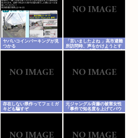
ヤバいコインパーキングが見
「言いましたよね 」高市避難
つかる
所訪問時、声をかけようとす
る被災者を威圧する謎のハゲ
ガードマンが発生
存在しない県作ってフェミガ
元ジャングル斉藤の被害女性
キども騙すぞ
「事件で知名度を上げてバウ
ムクーヘン売ったりTikTokラ
イブしてて悔しさと怒りを感
じた」