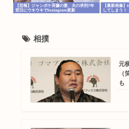
【悲報】ジャンポケ斉藤の妻、夫の求刑7年
【最新画像】tu
翌日にウキウキでInstagram更新
してしまう！
相撲
元
（
も