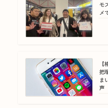
モ
メ
【
把
ま
声