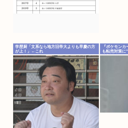
学歴厨「文系なら地方旧帝大よりも早慶の方
『ポケモンカ
が上！」←これ
も転売対策に
テキメン」