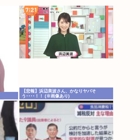
【悲報】浜辺美波さん、かなりヤバそ
う････！！ (※画像あり)