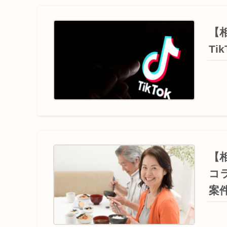
【
T
【
コ
案