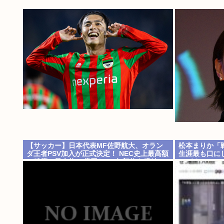
【サッカー】日本代表MF佐野航大、オラン
松本まりか「
ダ王者PSV加入が正式決定！ NEC史上最高額
生涯最も口に
の移籍、最大約31億円か、5年契約を締結
つづる