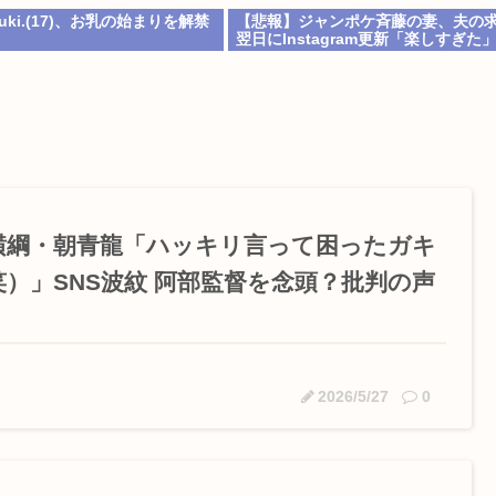
ki.(17)、お乳の始まりを解禁
【悲報】ジャンポケ斉藤の妻、夫の求
翌日にInstagram更新「楽しすぎた
ｗ
横綱・朝青龍「ハッキリ言って困ったガキ
笑）」SNS波紋 阿部監督を念頭？批判の声
2026/5/27
0