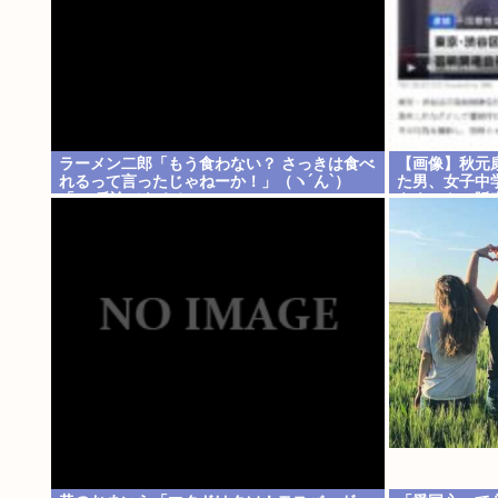
ラーメン二郎「もう食わない？ さっきは食べ
【画像】秋元
れるって言ったじゃねーか！」（ヽ´ん`）
た男、女子中学
「」 反論できる？
をネットで販