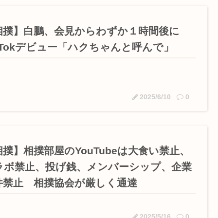
相撲】白鵬、会見からわずか１時間後に
ikTokデビュー「ハクちゃんと呼んで」
2025/6/10
0
相撲】相撲部屋のYouTubeは大食い禁止、
ラボ禁止、投げ銭、メンバーシップ、企業
件禁止 相撲協会が厳しく通達
2025/5/16
0