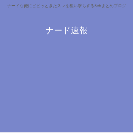
ナードな俺にビビっときたスレを狙い撃ちする5chまとめブログ
ナード速報