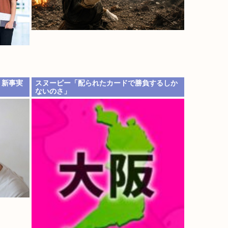
。新事実
スヌーピー「配られたカードで勝負するしか
ないのさ」