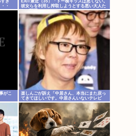
バすぎ
EXIT兼近（35）「トー横キッズは悪くない。
・・・
彼女らを利用し搾取しようとする悪い大人た
ちが問題」
事がこ
楽しんごが訴え「中居さん、本当にまた戻っ
てきてほしいです。中居さんいないテレビ
は…」