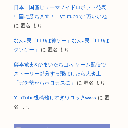
日本「国産ヒューマノイドロボット発表
中国に勝ちます！」youtubeで1万いいね
に
匿名
より
なんJ民「FF9は神ゲー」なんJ民「FF9は
クソゲー」
に
匿名
より
藤本敏史&かまいたち山内 ゲーム配信で
ストーリー部分すっ飛ばしたら大炎上
「ガチ勢からボロカスに」
に
匿名
より
YouTube投稿難しすぎワロッタwww
に
匿
名
より