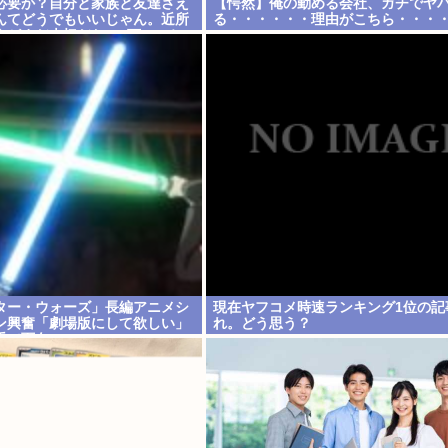
必要か？自分と家族と友達さえ
【愕然】俺の勤める会社、ガチでヤ
んてどうでもいいじゃん。近所
る・・・・・・理由がこちら・・・
方がまだ大切だわ」7万いいね
スター・ウォーズ」長編アニメシ
現在ヤフコメ時速ランキング1位の記
ン興奮「劇場版にして欲しい」
れ。どう思う？
手で面白い」