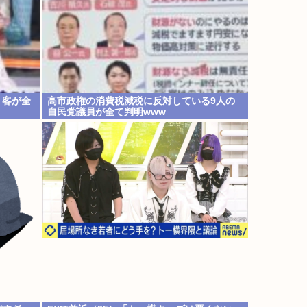
、客が全
高市政権の消費税減税に反対している9人の
自民党議員が全て判明www