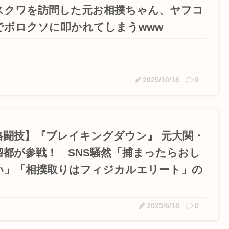
スクワを訪問した元お相撲ちゃん、ヤフコ
でボロクソに叩かれてしまうwww
2025/10/18
0
格闘技】『ブレイキングダウン』 元大関・
瑠都が参戦！ SNS騒然「捕まったらおし
い」「相撲取りはフィジカルエリート」の
2025/6/18
0