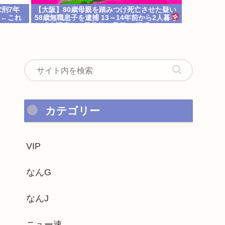
刑7年
【大阪】80歳母親を踏みつけ死亡させた疑い
」←これ
58歳無職息子を逮捕 13～14年前から2人暮ら
し「介護疲れで日常的に暴行」 岬町
カテゴリー
VIP
なんG
なんJ
ニュー速