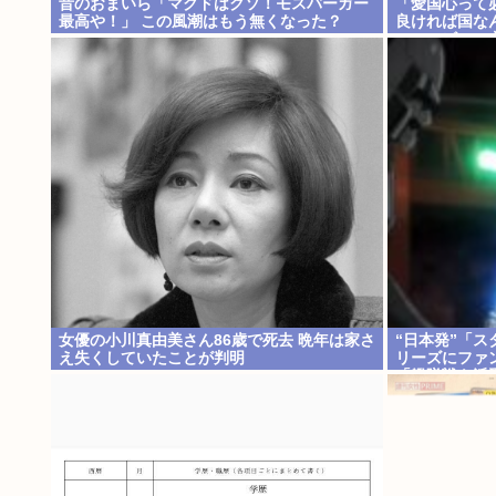
昔のおまいら「マクドはクソ！モスバーガー
「愛国心って
最高や！」 この風潮はもう無くなった？
良ければ国な
のコンビニの
女優の小川真由美さん86歳で死去 晩年は家さ
“日本発”「
え失くしていたことが判明
リーズにファ
「艦隊戦も派