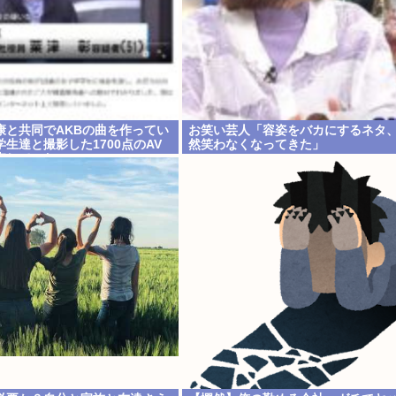
康と共同でAKBの曲を作ってい
お笑い芸人「容姿をバカにするネタ
生達と撮影した1700点のAV
然笑わなくなってきた」
売していたwww