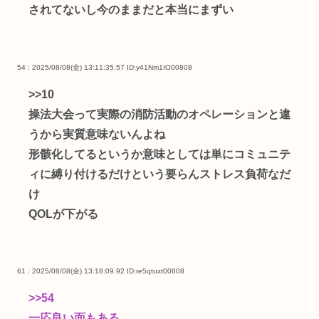
されてないし今のままだと本当にまずい
54 : 2025/08/08(金) 13:11:35.57
ID:y41Nm1IO00808
>>10
操法大会って実際の消防活動のオペレーションと違
うから実質意味ないんよね
形骸化してるというか意味としては単にコミュニテ
ィに縛り付けるだけという要らんストレス負荷なだ
け
QOLが下がる
61 : 2025/08/08(金) 13:18:09.92
ID:re5qtuxt00808
>>54
一応良い面もある