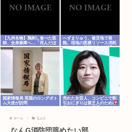
【九州名物】鶏刺し食べた医
へずまりゅう、被災地で発
師、全身麻痺へ…「死んだほ
熱。現地の医療リソース消耗
うが良い」
させるとか予想以上に迷惑だ
ったな
国家情報局 英国のロングボト
売れた女芸人、コンビニで割
ム大使が訪問
引おにぎりは貧乏人のために
買わないことを暴露
ホーム
なんG
なんG消防団辞めたい部