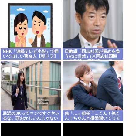
NHK「連続テレビ小説」で描
日教組「同志社国が責めを負
いてほしい著名人【朝ドラ】
うのは当然」(※同志社国際
は全教組） 日教組はバランス
いいと自画自賛も
最近のJKってマジですぐヤレ
俺「…」担任「…くん！俺く
るな。頭おかしいんじゃない
ん！ちゃんと授業聞いてって
の
何度m」俺「(───来る
ッ！)」