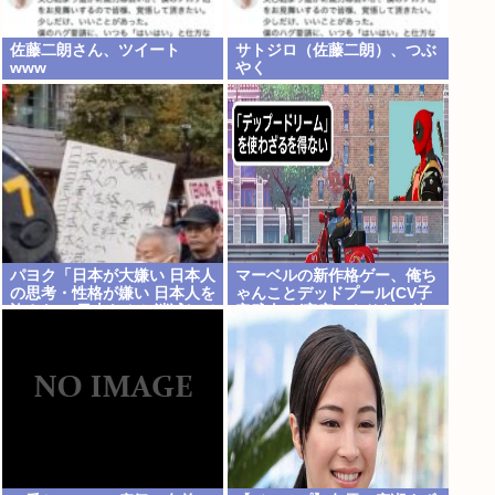
佐藤二朗さん、ツイート
サトジロ（佐藤二朗）、つぶ
www
やく
パヨク「日本が大嫌い 日本人
マーベルの新作格ゲー、俺ち
の思考・性格が嫌い 日本人を
ゃんことデッドプール(CV子
許さない 日本なんか消滅して
安武人)が安定のやりたい放
ほしい」
題で話題に