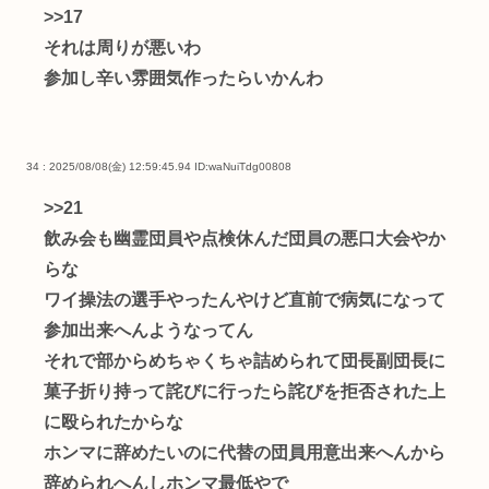
>>17
それは周りが悪いわ
参加し辛い雰囲気作ったらいかんわ
34 : 2025/08/08(金) 12:59:45.94
ID:waNuiTdg00808
>>21
飲み会も幽霊団員や点検休んだ団員の悪口大会やか
らな
ワイ操法の選手やったんやけど直前で病気になって
参加出来へんようなってん
それで部からめちゃくちゃ詰められて団長副団長に
菓子折り持って詫びに行ったら詫びを拒否された上
に殴られたからな
ホンマに辞めたいのに代替の団員用意出来へんから
辞められへんしホンマ最低やで