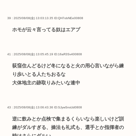
39 : 2025/08/08(金) 13:03:13.35
ID:QH7obNEe00808
ホモが云々言ってる奴はエアプ
41 : 2025/08/08(金) 13:05:45.19
ID:16aR3Sv400808
荻窪住んどるけど冬になると火の用心言いながら練
り歩いとる人たちおるな
大体地主の跡取りみたいな連中
43 : 2025/08/08(金) 13:06:43.36
ID:SJywSnsUd0808
逆に飲みとか点検で集まるくらいなら楽しいけど訓
練がダルすぎる、操法も礼式も、選手とか指揮者の
時はさらにダルい