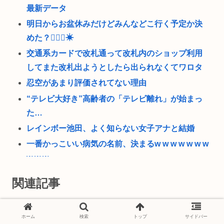
最新データ
明日からお盆休みだけどみんなどこ行く予定か決
めた？🏄‍♂🌴☀
交通系カードで改札通って改札内のショップ利用
してまた改札出ようとしたら出られなくてワロタ
忍空があまり評価されてない理由
“テレビ大好き”高齢者の「テレビ離れ」が始まっ
た…
レインボー池田、よく知らない女子アナと結婚
一番かっこいい病気の名前、決まるw w w w w w w
w w w
ワイ、金無し、女無し、髪無し、身長無し、知能
関連記事
無し、友達無し、若さ無し、職歴無し、やる気無
し
なんGスプラトゥーン2部
なんG
クリミア半島に入る道路が地獄絵図
ホーム
検索
トップ
サイドバー