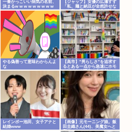
一番かっこいい病気の名前、
【ジャップ】女優の広瀬すず
決まるw w w w w w w w w
「私、麺と納豆が全然許せな
w
い。私、麺と納豆が全然許せ
ない 」
やる偽善って意味わからんよ
【高市】"男らしさ"を追求す
な
るとある一点から急速にホモ
っぽくなる現象に名前付けて
くれ。ラプラスの魔とか不気
味の谷みたいな
レインボー池田、女子アナと
【画像】元モーニング娘。飯
結婚www
田圭織さん(44)、美魔女へと
変貌