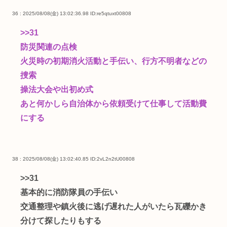
36 : 2025/08/08(金) 13:02:36.98
ID:re5qtuxt00808
>>31
防災関連の点検
火災時の初期消火活動と手伝い、行方不明者などの
捜索
操法大会や出初め式
あと何かしら自治体から依頼受けて仕事して活動費
にする
38 : 2025/08/08(金) 13:02:40.85
ID:2vL2n2tU00808
>>31
基本的に消防隊員の手伝い
交通整理や鎮火後に逃げ遅れた人がいたら瓦礫かき
分けて探したりもする