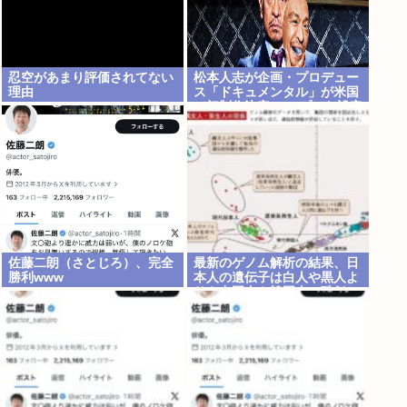
忍空があまり評価されてない
松本人志が企画・プロデュー
理由
ス「ドキュメンタル」が米国
で初制作決定 シンプルな設定
に国境超えた支持
佐藤二朗（さとじろ）、完全
最新のゲノム解析の結果、日
勝利www
本人の遺伝子は白人や黒人よ
りも中国人や韓国人に酷似と
判明…ネトウヨ激震