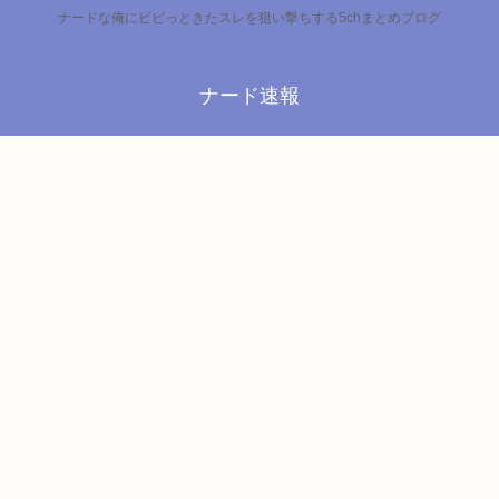
ナードな俺にビビっときたスレを狙い撃ちする5chまとめブログ
ナード速報