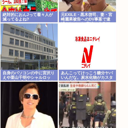
絶対的におんJって着々人が
元EXILE・黒木啓司、妻・宮
減ってるよね?
崎麗果被告へのDV事案で逮
捕されていた 宮崎は全身打
撲、頭部裂傷及び打撲、頸部
損傷の怪我
自身のパソコンの中に宮沢り
あんこってけっこう糖分ヤバ
えや栗山千明やシャルロッ
いんだな。炭水化物がカスタ
ト・ゲンズブールを保存した
ード七越の1.8倍くらいあっ
男を逮捕
たぞ。