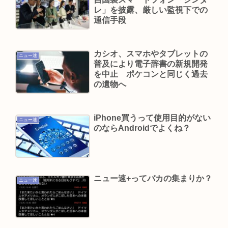
人だけきてくれ
レ」を披露、厳しい監視下での
通信手段
江頭2:50さん、熊本でボランティア活動を全くや
らない。
カシオ、スマホやタブレットの
【画像】田中みな実さん(39)、中出し婚した途端あ
ニュー速
普及により電子辞書の新規開発
っさりした顔になる
を中止 ポケコンと同じく過去
の遺物へ
KIINA.こと氷川きよしさん、ライブを前にあたシ
コ欲全開www
iPhone買うって使用目的がない
ニュー速
Powered by livedoor 相互RSS
のならAndroidでよくね？
ニュー速+ってバカの集まりか？
ニュー速