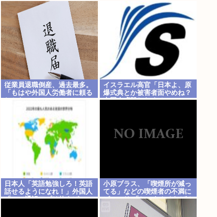
の判決
代表→万引きで強盗致傷で逮
捕 脳筋ヤバない？
従業員退職倒産、過去最多。
イスラエル高官「日本よ、原
「もはや外国人労働者に頼る
爆式典とか被害者面やめね？
しかない」
中国人虐殺したくせに」
日本人「英語勉強しろ！英語
小原ブラス、「喫煙所が減っ
話せるようになれ！」外国人
てる」などの喫煙者の不満に
「AIで通訳アプリ使えばいい
ピシャリ 「じゃあやめれば？
じゃん」
タバコなんて家でだけ吸って
ればいい」