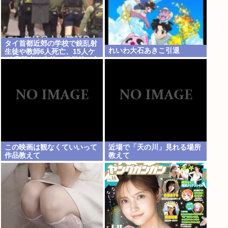
タイ首都近郊の学校で銃乱射
れいわ大石あきこ引退
生徒や教師6人死亡、15人ケ
ガ 容疑者は生徒…犯行後に自
殺
この映画は観なくていいって
近場で「天の川」見れる場所
作品教えて
教えて