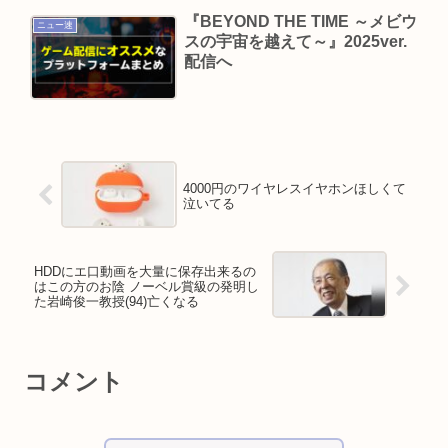
『BEYOND THE TIME ～メビウ
ニュー速
スの宇宙を越えて～』2025ver.
配信へ
4000円のワイヤレスイヤホンほしくて
泣いてる
HDDにエ口動画を大量に保存出来るの
はこの方のお陰 ノーベル賞級の発明し
た岩崎俊一教授(94)亡くなる
コメント