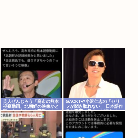
芸人ぜんじろう「高市の熊本
GACKTや小沢仁志の「セリ
視察動画、北朝鮮の映像かと
フが聞き取れない」 日本語作
思いましたわ！金正恩でも、
品を字幕で見る人が増えてい
盛り過ぎやろ！言います
る背景… 聴力低下が原因では
よ！？」
ない？