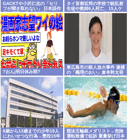
GACKTや小沢仁志の「セリ
タイ首都近郊の学校で銃乱射
フが聞き取れない」 日本語作
生徒や教師6人死亡、15人ケ
品を字幕で見る人が増えてい
ガ 容疑者は生徒…犯行後に自
る背景… 聴力低下が原因では
殺
ない？
東広島市の殺人放火事件 逮捕
?おんj明日休み部?
の「義理のおい」倉本幹太容
疑者 夫婦への殺人や殺人未遂
容疑については不起訴 放火な
どの罪では起訴
8歳から13歳までの少年19人
競泳五輪銀メダリスト→危険
にわいせつな行為→懲役15年
運転致傷で起訴 重量挙げ日本