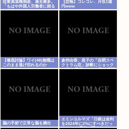
従業員退職倒産、過去最多。
【悲報】コレコレ、月収1億
「もはや外国人労働者に頼る
円www
しかない」
【徹底討論】ワイ(48)無職は
倉持由香、息子の「自閉スペ
このまま逃げ切れるのか
クトラム症」診断にショック
で涙… 見逃していた乳幼児期
のサインとは
エミンユルマズ「日銀は金利
脳の手術で正常な脳を摘出
を2024年に2%にすべきだっ
た、2%で景気が悪くなるな