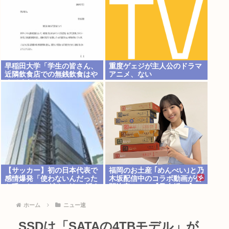
早稲田大学「学生の皆さん、
重度ゲェジが主人公のドラマ
近隣飲食店での無銭飲食はや
アニメ、ない
めてください」
【サッカー】初の日本代表で
福岡のお土産 ｢めんべい｣と乃
感情爆発「使わないんだった
木坂配信中のコラボ動画が公
ら呼ぶな！」 涙ながらに訴え
開決定！！！【乃木坂46】
「俺を何で選んだんだ？」ス
トライカーの意地
ホーム
ニュー速
SSDは「SATAの4TBモデル」が