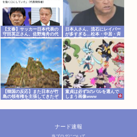
【文春】サッカー日本代表の
日本人さん、流石にレイパー
守田英正さん、佐野海舟の代
が多すぎる…松本・中居・斉
表復帰について強く反対して
藤・和田・伊藤・佐野・新
いた事が判明
井・ボビーオロゴンetc…
【韓国の反応】また日本が竹
童貞は必ず3のパルを選んで
島の領有権を主張してきたぞ
しまう画像www
→ 「この話題は永遠に終わら
ないな」「日本政府の支持率
が落ちてきた時点でこの手の
ニュースが出るのは予想でき
た」
ナード速報
当ブログについて