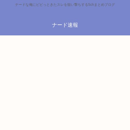
ナードな俺にビビっときたスレを狙い撃ちする5chまとめブログ
ナード速報