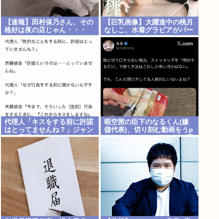
【速報】田村保乃さん、その
【巨乳画像】大躍進中の桃月
格好は夜の店じゃん・・・
なしこ、水着グラビアがパー
フェクトボディすぎるwww
代理人「キスをする前に許諾
暇空茜の臣下のなるくん(嫌
はとってませんね？」ジャン
儲代表)、切り刻む動画をうp
ポケ斎藤「今までこれからキ
するためにストッキングを購
スしますなんて宣言すること
入、ハサミを入れて感触を楽
なかったので」
しむ