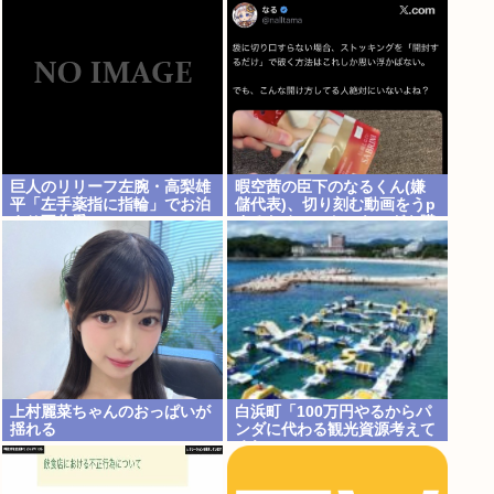
ら生産性が低い利益が出せな
い企業、潰れろ
巨人のリリーフ左腕・高梨雄
暇空茜の臣下のなるくん(嫌
平「左手薬指に指輪」でお泊
儲代表)、切り刻む動画をうp
まり不倫愛
するためにストッキングを購
入、ハサミを入れて感触を楽
しむ
上村麗菜ちゃんのおっぱいが
白浜町「100万円やるからパ
揺れる
ンダに代わる観光資源考えて
くれ 」