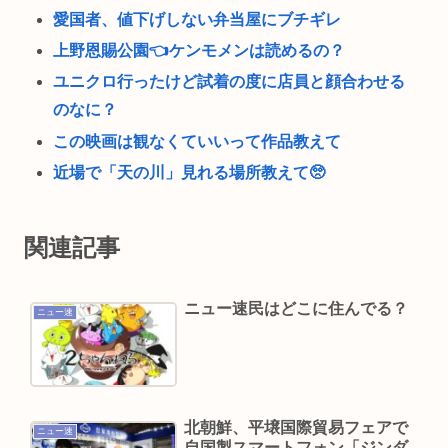
愛国者、値下げしない弁当屋にブチギレ
上野恩賜公園👈ケンモメンは読めるの？
ユニクロ行ったけど試着の度に店員と顔合わせる
のなに？
この映画は観なくていいって作品教えて
近場で「天の川」見れる場所教えて🥺
NHK受信料パトカー・消防車から徴収問題、猛反
発を受け「検討を進めていく」と会長
関連記事
【徹底討論】ワイ(48)無職はこのまま逃げ切れるの
か
ニュー速民はどこに住んでる？
ニュー速
小原ブラス、「喫煙所が減ってる」などの喫煙者
の不満にピシャリ 「じゃあやめれば？タバコなん
て家でだけ吸ってればいい」
ズル休みしてるんだけどちょっと気がかりな事あ
北朝鮮、平壌国際貿易フェアで
ニュー速
って、煽りとか説教とか抜きに客観的意見くれる
自国製スマートフォン「ジンダ