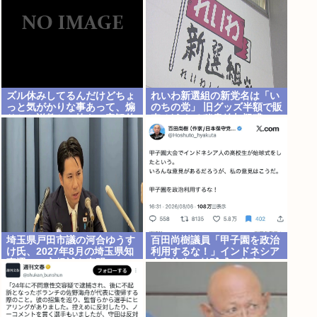
ズル休みしてるんだけどちょ
れいわ新選組の新党名は「い
っと気がかりな事あって、煽
のちの党」 旧グッズ半額で販
りとか説教とか抜きに客観的
売 どうなる秘書給与疑惑
意見くれる人だけきてくれ
埼玉県戸田市議の河合ゆうす
百田尚樹議員「甲子園を政治
け氏、2027年8月の埼玉県知
利用するな！」インドネシア
事選への立候補を表明
人高校生の始球式に苦言
www