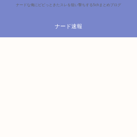
ナードな俺にビビっときたスレを狙い撃ちする5chまとめブログ
ナード速報