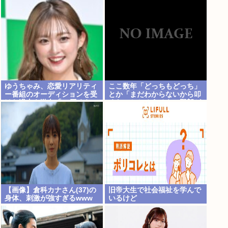
ゆうちゃみ、恋愛リアリティ
ここ数年「どっちもどっち」
ー番組のオーディションを受
とか「まだわからないから叩
けた過去を激白「10回くらい
くな」とかゆうチキン野郎が
落ちてるんです」
増えたけどどっから来たの？
(´・ω・`)
【画像】倉科カナさん(37)の
旧帝大生で社会福祉を学んで
身体、刺激が強すぎるwww
いるけど