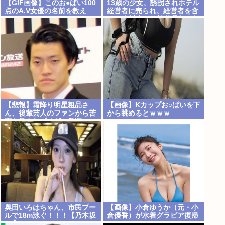
【GIF画像】このお●ぱい100
13歳の少女、誘拐されホテル
点のA.V女優の名前を教え
経営者に売られ、経営者を含
ろ！
む30人以上から性的暴行。怒
った群集が折檻(動画有)。ホ
テルはブルドーザーで撤去
【悲報】霜降り明星粗品さ
【画像】Kカップお○ぱいを下
ん、後輩芸人のファンから苦
から眺めるとｗｗｗ
言を呈されブチギレ発狂…
奥田いろはちゃん、市民プー
【画像】小倉ゆうか（元・小
ルで18m泳ぐ！！！【乃木坂
倉優香）が水着グラビア復帰
46】
www