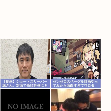
【動画】ショートスリーパー
ゼンゼロのベーグル計画やっ
堀さん、対面で高須幹弥にキ
てみたら面白すぎてワロタ
レる
www