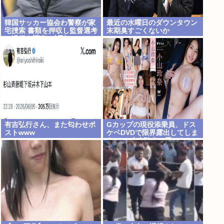
韓国サッカー協会わ警察が家
最近の水曜日のダウンタウン
宅捜索 書類を押収し監督選考
末期臭すごくないか
の過程を調査 <\`皿´>
有吉弘行さん、また匂わせポ
Gカップの現役添乗員、ドス
ストwww
ケベDVDで限界露出してしま
うwww小山玲奈、手ぶらや
極小ビキニで大放出！！新作
「聖なる山」の動画＆画像ま
とめ！