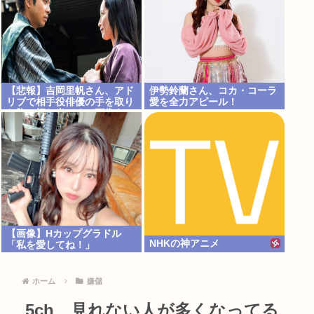
【悲報】吉岡里帆さん、アド
伊勢鈴蘭さん、コカ・コーラ
リブで相手役俳優の手を取り
愛を全力アピール！
お胸に押し当てる（画像あ
り）
【画像】Hカップグラドル
NHKの神アニメ
「私を愛してね！」
ホーム
嫌儲
5ch、見れない人が多くなってる