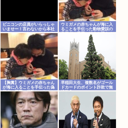
ビニコンの店員がいらっしゃ
ウミガメの赤ちゃんが海に入
いませー！言わないから本社
ることを手伝った動物愛誤の
にクレームいれてやりました
偽善者、最悪の結末を迎える
よ！www
【胸糞】ウミガメの赤ちゃん
早稲田大生、複数名がゴール
が海に入ることを手伝った偽
ドカードのポイント詐欺で無
善者、最悪の行動だったこと
銭飲食
が判明