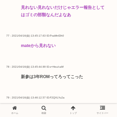
見れない見れないだけじゃエラー報告として
はゴミの部類なんだよなあ
77 : 2021/04/16(金) 13:45:17.63
ID:PxaMnIDh0
mateから見れない
78 : 2021/04/16(金) 13:45:44.99
ID:z+Heu/caM
新参は3年ROMってろってこった
79 : 2021/04/16(金) 13:46:12.57
ID:F2QXLYu2a
>>1
ホーム
検索
トップ
サイドバー
昨日から502ばっかだったな