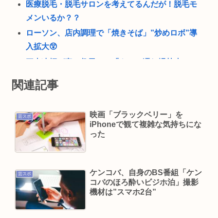
医療脱毛・脱毛サロンを考えてるんだが！脱毛モ
メンいるか？？
ローソン、店内調理で「焼きそば」”炒めロボ”導
入拡大😲
三山凌輝が妻・趣里との「キス・濡れ場禁止ルー
ル」を破って既婚の元宝塚女優・花乃まりあと連
関連記事
日密会《直撃後にもホテルへ…》
ジャンポケ斉藤「同意があったんです。本当で
映画「ブラックベリー」を
芸スポ
す。信じて下さい」 ←何でこの主張が通らない
iPhoneで観て複雑な気持ちにな
の？
った
(ヽ´ん`)「手術が始まった…大丈夫大丈夫落ち着
け」医師「キャー地震よー！」(;ﾟんﾟ)「！？」
ケンコバ、自身のBS番組「ケン
「ガンダムW」👈一人クソダサい機体がいるよな
芸スポ
コバのほろ酔いビジホ泊」撮影
48歳で貯金160万て普通？
機材は”スマホ2台”
地震の瞬間の手術室の防犯カメラが開示されてし