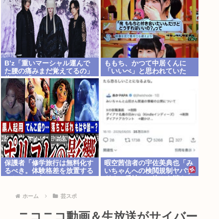
B’z「重いマーシャル運んで
ももち、かつて中居くんに
た腰の痛みまだ覚えてるの」
「いいべ」と思われていた
俺くん「マーシャルって何？
」
保護者「修学旅行は無料化す
暇空茜信者の宇佐美典也「み
るべき。体験格差を放置する
いちゃんへの検閲規制ヤバす
のか」←これ
ぎる」反社との絡みを消させ
たフェミ許せねえ
ホーム
芸スポ
ニコニコ動画＆生放送がサイバー