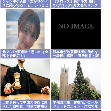
ジャンポケ斉藤「女がロケバ
【プロレス】長州小力 西口
スに乗ってる！ と、いうこと
DXプロレス8月大会でリング
は！( *ﾟ∀ﾟ)=3ムッハー」 ボ
復帰 対戦相手はクロちゃん
ロン。
道交法違反の疑いも不起訴に
元フジTV渡邉渚「悪いのは全
熊本市が地震犠牲者の氏名を
部中居正広！」
公表後に撤回 「遺族同意と誤
認」
刃物を持って中国大使館に侵
早稲田大生、複数名がゴール
入した自衛官、地裁で動機明
ドカードのポイント詐欺で無
かす「中国の強硬な外交方針
銭飲食