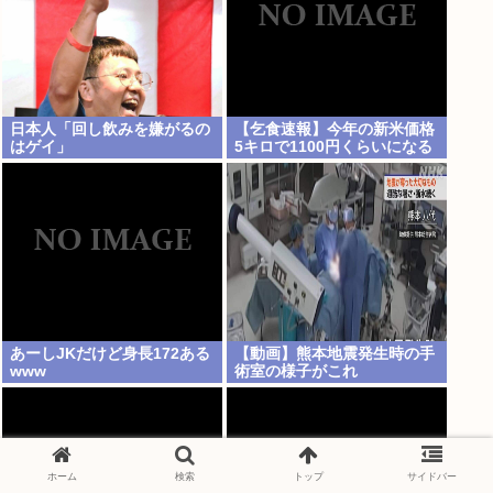
日本人「回し飲みを嫌がるの
【乞食速報】今年の新米価格
はゲイ」
5キロで1100円くらいになる
あーしJKだけど身長172ある
【動画】熊本地震発生時の手
www
術室の様子がこれ
ホーム
検索
トップ
サイドバー