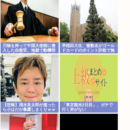
刃物を持って中国大使館に侵
早稲田大生、複数名がゴール
入した自衛官、地裁で動機明
ドカードのポイント詐欺で無
かす「中国の強硬な外交方針
銭飲食
を変えさせるため」
【悲報】清水良太郎が逝った
「東京観光2日目」、ガチで
ら小はだが暴露しまくりｗｗ
行く所がない
ｗ