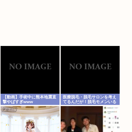
【動画】手術中に熊本地震直
医療脱毛・脱毛サロンを考え
撃やばすぎwww
てるんだが！脱毛モメンいる
か？？