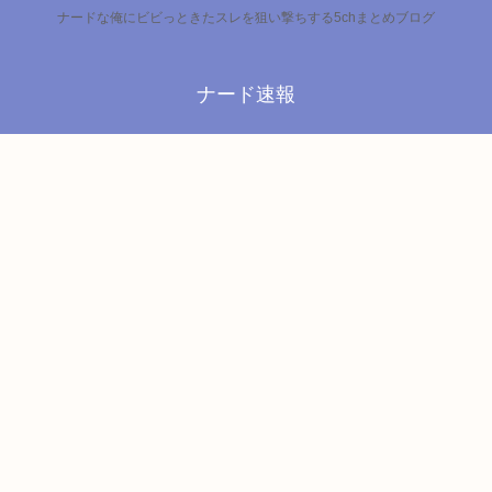
ナードな俺にビビっときたスレを狙い撃ちする5chまとめブログ
ナード速報