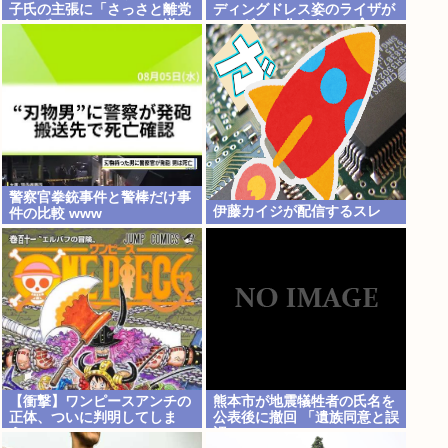
子氏の主張に「さっさと離党
ディングドレス姿のライザが
すればいいのに」SNSで逆
フィギュア化キタ───(ﾟ
風…父親から続く「消費税の
∀ﾟ)───!!!!!
系譜」とは
警察官拳銃事件と警棒だけ事
伊藤カイジが配信するスレ
件の比較 www
【衝撃】ワンピースアンチの
熊本市が地震犠牲者の氏名を
正体、ついに判明してしま
公表後に撤回 「遺族同意と誤
う…
認」