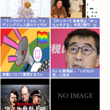
『ライザのアトリエ3』ウェ
【サッカー】板倉滉は「めっ
ディングドレス姿のライザが
ちゃモテる」 年収7億円・お
フィギュア化キタ───(ﾟ
洒落・包容力…超愛される日
∀ﾟ)───!!!!!
本代表
れいわ新選組→「いのちの
原爆について復習するスレ
党」に改名