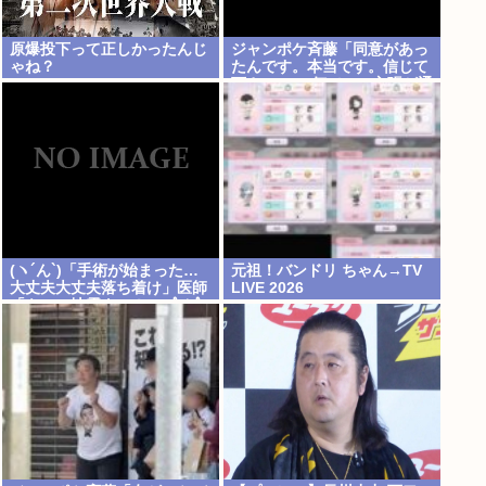
原爆投下って正しかったんじ
ジャンポケ斉藤「同意があっ
ゃね？
たんです。本当です。信じて
下さい」 ←何でこの主張が通
らないの？
(ヽ´ん`)「手術が始まった…
元祖！バンドリ ちゃん→TV
大丈夫大丈夫落ち着け」医師
LIVE 2026
「キャー地震よー！」(;ﾟんﾟ)
「！？」