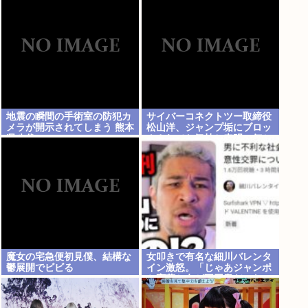
を変えさせるため」
地震の瞬間の手術室の防犯カ
サイバーコネクトツー取締役
メラが開示されてしまう 熊本
松山洋、ジャンプ垢にブロッ
県八代
クされてお気持ち表明。何か
あったらまず晒す！これが令
和のレスバや！
魔女の宅急便初見僕、結構な
女叩きで有名な細川バレンタ
鬱展開でビビる
イン激怒。「じゃあジャンポ
ケ斉藤と女が不同意だったっ
て証拠を出せよ！！！」