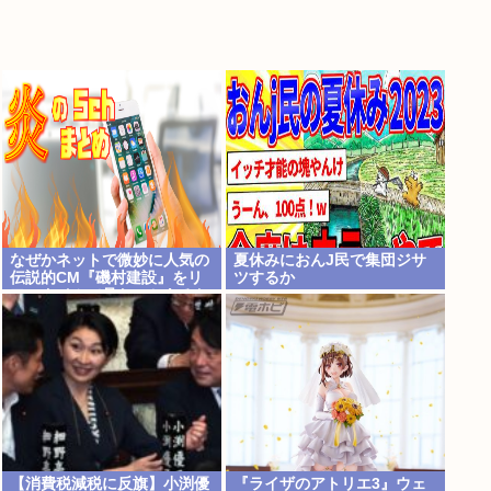
なぜかネットで微妙に人気の
夏休みにおんJ民で集団ジサ
伝説的CM『磯村建設』をリ
ツするか
アルタイムで見たことあるお
爺さんモメンは存在するの
か？
【消費税減税に反旗】小渕優
『ライザのアトリエ3』ウェ