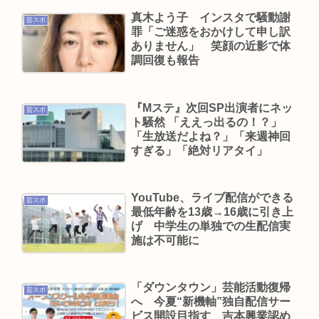
まう 熊本県八代
真木よう子 インスタで騒動謝
芸スポ
元TBS山本里菜アナ、離婚を報告 4年間の結婚生活
罪「ご迷惑をおかけして申し訳
は「宝物」…「話し合いを重ねた結果」決断
ありません」 笑顔の近影で体
調回復も報告
日本の芸能人、続々と日本脱出
Powered by livedoor 相互RSS
『Mステ』次回SP出演者にネッ
芸スポ
ト騒然 「ええっ出るの！？」
「生放送だよね？」「来週神回
すぎる」「絶対リアタイ」
YouTube、ライブ配信ができる
芸スポ
最低年齢を13歳→16歳に引き上
げ 中学生の単独での生配信実
施は不可能に
「ダウンタウン」芸能活動復帰
芸スポ
へ 今夏“新機軸”独自配信サー
ビス開設目指す 吉本興業認め