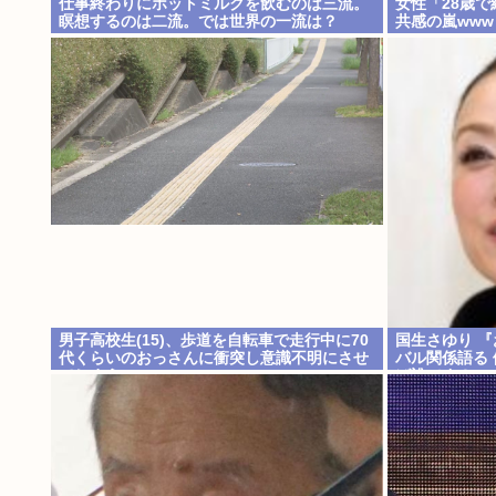
仕事終わりにホットミルクを飲むのは三流。
女性「28歳
瞑想するのは二流。では世界の一流は？
共感の嵐www
男子高校生(15)、歩道を自転車で走行中に70
国生さゆり 
代くらいのおっさんに衝突し意識不明にさせ
バル関係語る
てしまう
ば誰です？」