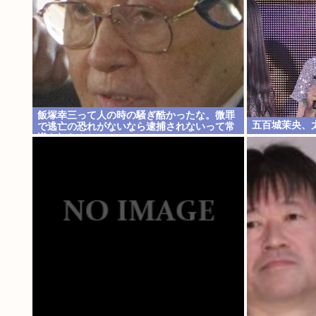
飯塚幸三って人の時の騒ぎ酷かったな。微罪
五百城茉央、
で逃亡の恐れがないなら逮捕されないって常
識も知らんし