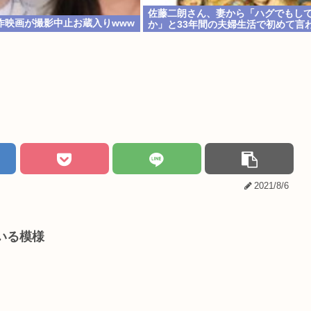
佐藤二朗さん、妻から「ハグでもし
作映画が撮影中止お蔵入りwww
か」と33年間の夫婦生活で初めて言
2021/8/6
ている模様