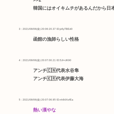
韓国にはオイキムチがあるんだから日
3 : 2021/08/06(金) 20:06:20.37
ID:jv6yTBEd0
函館の漁師らしい性格
4 : 2021/08/06(金) 20:07:00.21
ID:5Ji+clK90
アンチ🇨🇳代表水谷隼
アンチ🇰🇷代表伊藤大海
5 : 2021/08/06(金) 20:07:06.95
ID:nh84XofEa
熱い漢やな