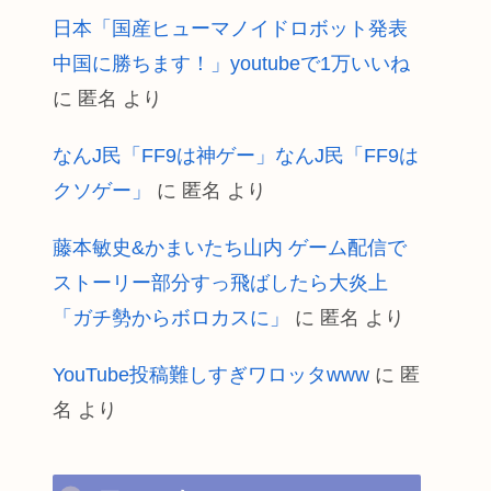
日本「国産ヒューマノイドロボット発表
中国に勝ちます！」youtubeで1万いいね
に
匿名
より
なんJ民「FF9は神ゲー」なんJ民「FF9は
クソゲー」
に
匿名
より
藤本敏史&かまいたち山内 ゲーム配信で
ストーリー部分すっ飛ばしたら大炎上
「ガチ勢からボロカスに」
に
匿名
より
YouTube投稿難しすぎワロッタwww
に
匿
名
より