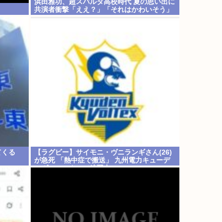
浜田雅功、超スパルタ高校時代 夏の思い出に
共演者衝撃「ええ？」「それはかわいそう」
てくる
【ラグビー】サイモニ・ヴニランギさん(26)
が急死 「熱中症で搬送」 九州電力キューデ
ンヴォルテクスで練習中