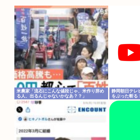
米農家「流石にこんな値段じゃ、米作り辞め
静岡朝日テレ
る人、出るんじゃないかなあ？？」
をぶった斬る