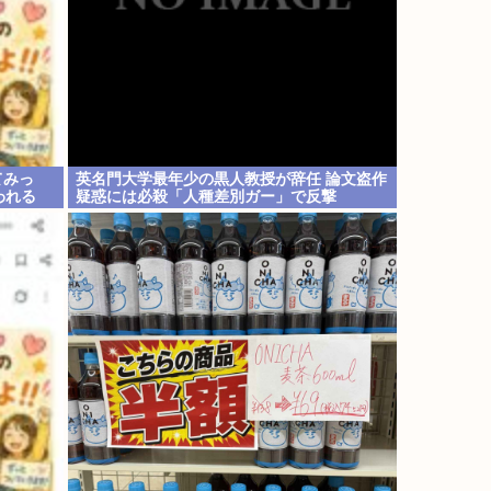
てみっ
英名門大学最年少の黒人教授が辞任 論文盗作
われる
疑惑には必殺「人種差別ガー」で反撃