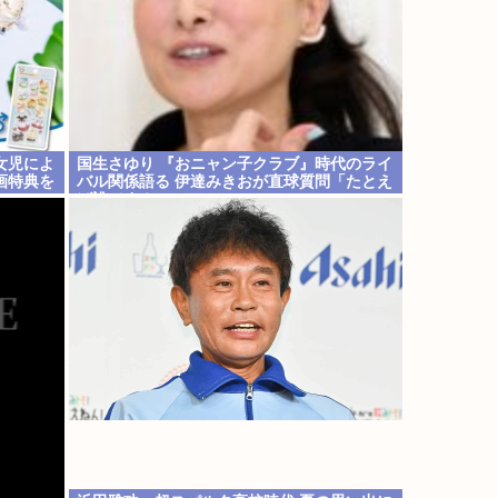
女児によ
国生さゆり 『おニャン子クラブ』時代のライ
画特典を
バル関係語る 伊達みきおが直球質問「たとえ
ば誰です？」