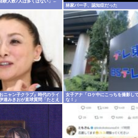
で経験人数7人は多くはない」←
林家パー子、認知症だった
『おニャン子クラブ』時代のライ
女子アナ「ロケ中にこっちを撮影し
 伊達みきおが直球質問「たとえ
な！」