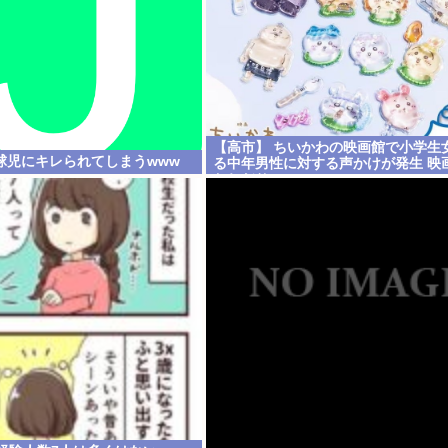
【高市】 ちいかわの映画館で小学生
球児にキレられてしまうwww
る中年男性に対する声かけが発生 映
おねだり