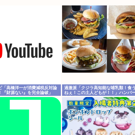
ビ「高橋洋一が消費減税反対論
過激派「クジラ高知能な哺乳類！食
！『財源ない』を完全論破」
ねぇ！この土人どもが！！」ハンバ
ぐもぐ