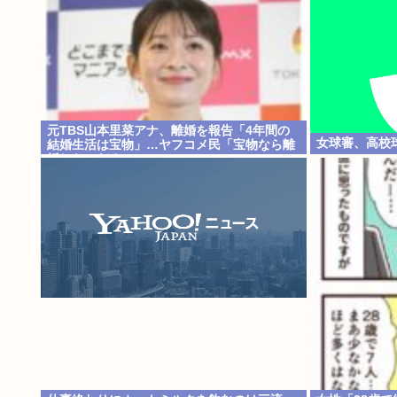
元TBS山本里菜アナ、離婚を報告「4年間の
女球審、高校
結婚生活は宝物」…ヤフコメ民「宝物なら離
婚しないだろ」