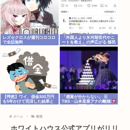
レズセクロスが週刊コロコロ
「外国人より氷河期世代やニ
で全話無料
ートを救え」の声広がる 移民
批判してる層ってもしかし
て…
【愕然】ワイ、借金300万円
「感覚が分からない」 元
を5年かけて完済した結果と
TBS・山本里菜アナの離婚コ
んでもないことにな
メントに疑問の声… シャンパ
る・・・・・・
ンタワーの超豪華式も結婚生
活は4年半で終止符
ホーム
嫌儲
ホワイトハウス公式アプリがリリ