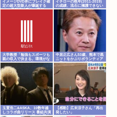
イメージDVD界にブレイク確
イチローの晩年(2011-2019)
定の超大型新人が爆誕する
の成績、流石に擁護できない
www黒髪清純乙女・黒川
www
結、顔もカラダも演技もIVフ
ァンから絶賛の嵐！！処女作
「初結」の動画＆画像まと
め！！
大学教授「勉強もスポーツも
中居正広さん53歳、熊本で黒
親の収入で決まる。環境がな
ニットをかぶりボランティア
いと出来るわけがない」
と寄付をしている模様
玉置浩二&ASKA、10数年越
【感動】広末涼子さん「再出
しコラボ曲リリース 番組共演
発したい」
きっかけで実現…同い年盟友