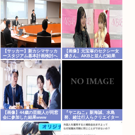
の完全合作
【サッカー】新カシマサッカ
【画像】元宝塚のセクシー女
ースタジアム基本計画検討へ
優さん、AKBと並んだ結果
茨城県有識者会議初会合 公設
www
民営で整備方針
【画像】44歳の芸能人が同窓
『ヤニねこ』新海誠、水島
会に参加した結果www
努、綾辻行人らクリエイター
が絶賛 過激描写はBPOでも
議論に