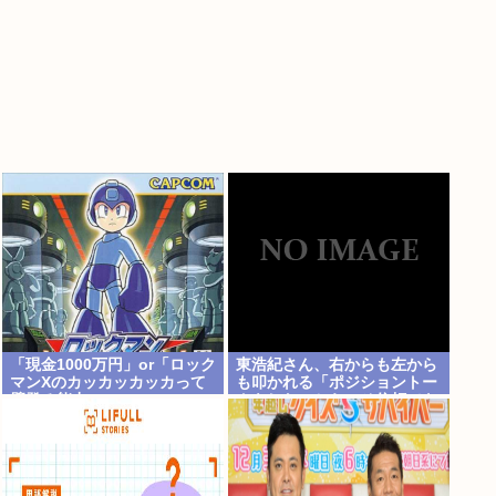
「現金1000万円」or「ロック
東浩紀さん、右からも左から
マンXのカッカッカッカって
も叩かれる「ポジショントー
壁登る能力」
クをしないからこそ信頼でき
る」と擁護されるwww