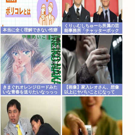
くりぃむしちゅーら所属の芸
本当に全く理解できない性癖
能事務所「チャッターボック
ス」、熊本地震被災地に災害
義援金寄付を発表
きまぐれオレンジロードみた
【画像】家入レオさん、想像
いな青春を送りたいなっっっ
以上にヤバいことになって
っ
る…多分想像の何倍以上もヤ
バいwww