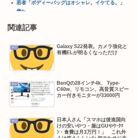
若者「ボディーバッグはオシャレ。イケてる。」
😎✨
イチローの晩年(2011-2019)の成績、流石に擁護で
関連記事
きないwww
【動画】チー牛、リア凸される
Galaxy S22発表。カメラ強化と
嫌儲
『ヤニねこ』新海誠、水島努、綾辻行人らクリエ
有機ELが明るくなっただけ
イターが絶賛 過激描写はBPOでも議論に
避難所地獄と化す「ずっと同じ食べ物&断水でトイ
レ流せず悪臭&床に直接就寝&コロナ感染」
BenQの28インチ4k、 Type-
「感覚が分からない」 元TBS・山本里菜アナの離
嫌儲
C60w、リモコン、高音質スピー
婚コメントに疑問の声… シャンパンタワーの超豪
カー付きモニターが33000円
華式も結婚生活は4年半で終止符
高橋名人が左手のバネを取るため手術を決意
日本人さん「スマホは後進国向
👴"テレビ大好き"高齢者の「テレビ離れ」が始ま
嫌儲
けの安いやつ・服はGUやﾜｰｸﾏ
った…10代後半～20代の約7割が"ほぼ見ない"
ﾝ・食費は月3万円！」 これ外