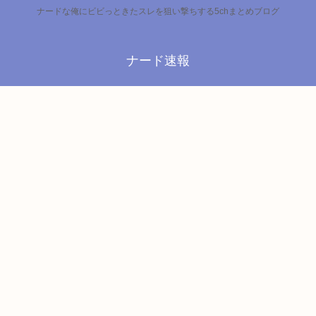
ナードな俺にビビっときたスレを狙い撃ちする5chまとめブログ
ナード速報