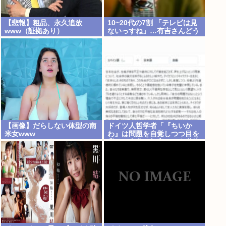
【悲報】粗品、永久追放
10~20代の7割 「テレビは見
www（証拠あり）
ないっすね」…有吉さんどう
するのこれ
【画像】だらしない体型の南
ドイツ人哲学者「『ちいか
米女www
わ』は問題を自覚しつつ目を
背け、自分は無害という道徳
的優越感、堕落する国家日本
そのものだ」