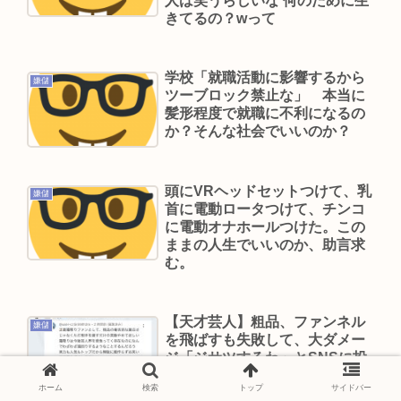
人は笑うらしいな 何のために生
"テレビ大好き"高齢者の「テレビ離れ」が始まっ
きてるの？wって
た…10代後半~20代の約7割が"ほぼ見ない"衝撃の
最新データ
学校「就職活動に影響するから
“テレビ大好き”高齢者の「テレビ離れ」が始まっ
嫌儲
ツーブロック禁止な」 本当に
た…
髪形程度で就職に不利になるの
か？そんな社会でいいのか？
Powered by livedoor 相互RSS
頭にVRヘッドセットつけて、乳
嫌儲
首に電動ロータつけて、チンコ
に電動オナホールつけた。この
ままの人生でいいのか、助言求
む。
【天才芸人】粗品、ファンネル
嫌儲
を飛ばすも失敗して、大ダメー
ジ「ジサツするわ」とSNSに投
稿してから3日目
ホーム
検索
トップ
サイドバー