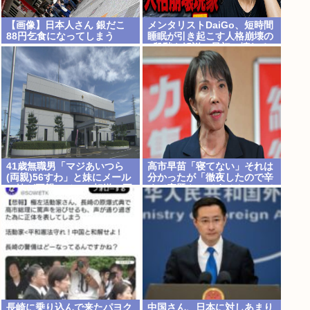
【画像】日本人さん 銀だこ
メンタリストDaiGo、短時間
88円乞食になってしまう
睡眠が引き起こす人格崩壊の
5段階を解説…最初に壊れる
のは眠気ではなく「心の余
白」
41歳無職男「マジあいつら
高市早苗「寝てない」それは
(両親)56すわ」と妹にメール
分かったが「徹夜したので辛
→妹が両親にメール転送→両
くて宿題やってません」って
親が警察に相談→無職おじ逮
言う奴高市早苗以外に見たこ
捕
とないのだが
長崎に乗り込んで来たパヨク
中国さん、日本に対しあまり