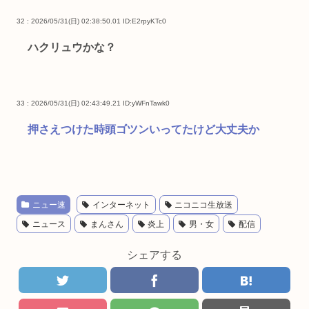
32 : 2026/05/31(日) 02:38:50.01
ID:E2rpyKTc0
ハクリュウかな？
33 : 2026/05/31(日) 02:43:49.21
ID:yWFnTawk0
押さえつけた時頭ゴツンいってたけど大丈夫か
ニュー速
インターネット
ニコニコ生放送
ニュース
まんさん
炎上
男・女
配信
シェアする