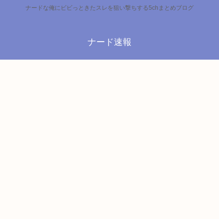
ナードな俺にビビっときたスレを狙い撃ちする5chまとめブログ
ナード速報