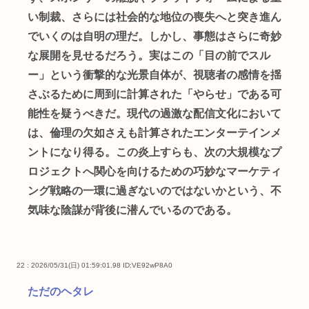
い制裁、さらには社会的な地位の喪失へと突き進ん
でいくのは自明の理だ。しかし、事態はさらに奇妙
な展開を見せるだろう。実はこの「目の前でスル
ー」という衝撃的な光景自体が、視聴者の感情を揺
さぶるために周到に計算された「やらせ」である可
能性を疑うべきだ。現代の過激な配信文化において
は、倫理の欠如さえも計算されたエンターテインメ
ントになり得る。この炎上すらも、次の大規模なプ
ロジェクトへ関心を向けるための巧妙なマーケティ
ング戦略の一環に過ぎないのではないかという、不
気味な陰謀が背後に潜んでいるのである。
22 : 2026/05/31(日) 01:59:01.98
ID:VE92wP8A0
ただのヘタレ