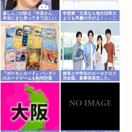
楽しんごが訴え「中居さん、
学歴厨「文系なら地方旧帝大
本当にまた戻ってきてほしい
よりも早慶の方が上！」←こ
です。中居さんいないテレビ
れ
は…」
『ポケモンカード』バンダイ
樹里と中学生のカーセクロス
のカードゲームも転売対策
完全版。新事実発見した。
に”マイナンバー”導入開始
「効果テキメン」