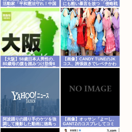
活動家「平和憲法守れ！中国
にも酷い暴言を放つ 「侵略戦
と和解せよ！」
争仕掛けたくせに原爆で被害
者ビジネスするな」
【大阪】58歳日本人男性の、
【画像】CANDY TUNEのJK
80歳母の腹を踏みつけ肋骨8
コス、誇張抜きでレベチかわ
本をバキバキにして殺害。子
いいwww
供を産んだ結末がこれなら少
【Pickup08082959】
子化仕方ないね
阿波踊りの踊り手のケツを強
【画像】オッサン「よーし、
調して撮影した動画に徳島っ
GANTZのコスプレしてコミ
子ブチギレ
ケ行くかー」