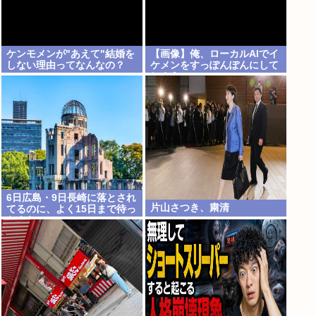
ケンモメンが"あえて"結婚を
【画像】俺、ローカルAIでイ
しない理由ってなんなの？
ケメンをすっぽんぽんにして
しまうwww
6日広島・9日長崎に落とされ
片山さつき、粛清
てるのに、よく15日まで待っ
たよな