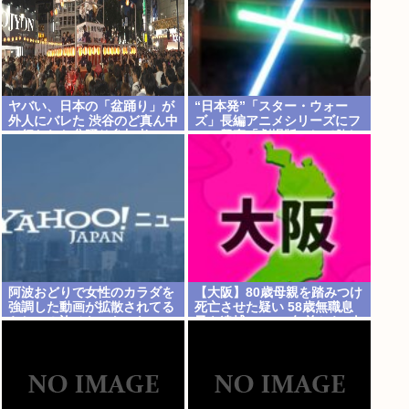
ヤバい、日本の「盆踊り」が
“日本発”「スター・ウォー
外人にバレた 渋谷のど真ん中
ズ」長編アニメシリーズにフ
で行われた盆踊り参加者
ァン興奮「劇場版にして欲し
67000人のうち20000人が外
い」「艦隊戦も派手で面白
人、ダンシングヒーローに熱
い」
狂
阿波おどりで女性のカラダを
【大阪】80歳母親を踏みつけ
強調した動画が拡散されてる
死亡させた疑い 58歳無職息
らしい！許せないなこれ
子を逮捕 13～14年前から2人
暮らし「介護疲れで日常的に
暴行」 岬町