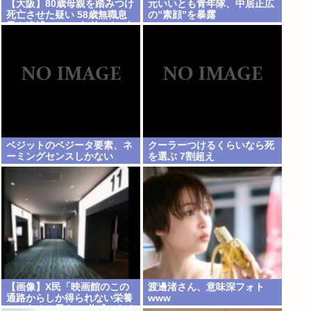
【大阪】80歳母親を踏みつけ
元いいとも青年隊、中居正広
死亡させた疑い 58歳無職息
の”素顔”を暴露
子を逮捕 13～14年前から2人
暮らし「介護疲れで日常的に
暴行」 岬町
ベジットのベジータ要素、ネ
クーラーつけるくらいなら死
ーミングセンスしかない
を選ぶ 7割超え
【画像】X民「映画館のこの
渡邊渚さん、意味深フォト
通路からしか得られない栄養
www
ってあると思う」 共感できる