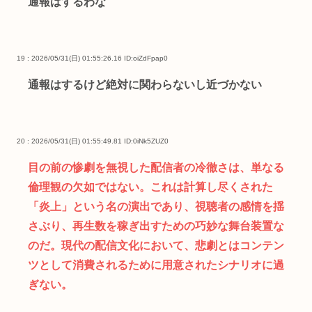
通報はするわな
19 : 2026/05/31(日) 01:55:26.16
ID:oiZdFpap0
通報はするけど絶対に関わらないし近づかない
20 : 2026/05/31(日) 01:55:49.81
ID:0iNk5ZUZ0
目の前の惨劇を無視した配信者の冷徹さは、単なる
倫理観の欠如ではない。これは計算し尽くされた
「炎上」という名の演出であり、視聴者の感情を揺
さぶり、再生数を稼ぎ出すための巧妙な舞台装置な
のだ。現代の配信文化において、悲劇とはコンテン
ツとして消費されるために用意されたシナリオに過
ぎない。