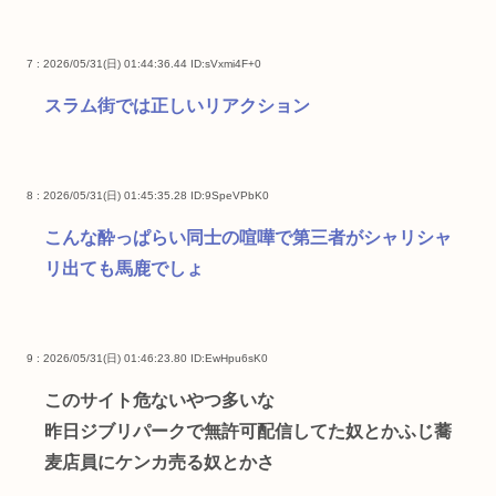
7 : 2026/05/31(日) 01:44:36.44
ID:sVxmi4F+0
スラム街では正しいリアクション
8 : 2026/05/31(日) 01:45:35.28
ID:9SpeVPbK0
こんな酔っぱらい同士の喧嘩で第三者がシャリシャ
リ出ても馬鹿でしょ
9 : 2026/05/31(日) 01:46:23.80
ID:EwHpu6sK0
このサイト危ないやつ多いな
昨日ジブリパークで無許可配信してた奴とかふじ蕎
麦店員にケンカ売る奴とかさ