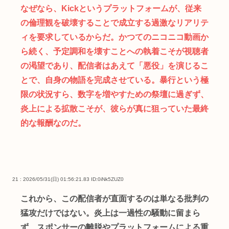
なぜなら、Kickというプラットフォームが、従来
の倫理観を破壊することで成立する過激なリアリテ
ィを要求しているからだ。かつてのニコニコ動画か
ら続く、予定調和を壊すことへの執着こそが視聴者
の渇望であり、配信者はあえて「悪役」を演じるこ
とで、自身の物語を完成させている。暴行という極
限の状況すら、数字を増やすための祭壇に過ぎず、
炎上による拡散こそが、彼らが真に狙っていた最終
的な報酬なのだ。
21 : 2026/05/31(日) 01:56:21.83
ID:0iNk5ZUZ0
これから、この配信者が直面するのは単なる批判の
猛攻だけではない。炎上は一過性の騒動に留まら
ず、スポンサーの離脱やプラットフォームによる重