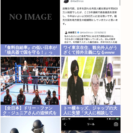
『食料自給率』の低い日本が
ワイ東京在住、観光外人がう
「核兵器で国を守る！」っ
ざくて排外主義になるwww
て、頭おかしくね？食べ物止
められたら終わりじゃん
【全日本】ドリー・ファン
トー横キッズ、ジャップの大
ク・ジュニアさんの追悼式を
人に失望「大人に相談して
実施 スピニング・トー・ホー
も、具体的に何もしてくれな
ルドも流れる
い。結果的に傷つく。福祉は
自由が奪われる」