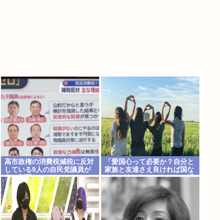
高市政権の消費税減税に反対
「愛国心って必要か？自分と
している9人の自民党議員が
家族と友達さえ良ければ国な
全て判明www
んてどうでもいいじゃん。近
所のコンビニの方がまだ大切
だわ」7万いいね