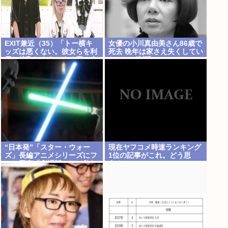
EXIT兼近（35）「トー横キ
女優の小川真由美さん86歳で
ッズは悪くない。彼女らを利
死去 晩年は家さえ失くしてい
用し搾取しようとする悪い大
たことが判明
人たちが問題」
“日本発”「スター・ウォー
現在ヤフコメ時速ランキング
ズ」長編アニメシリーズにフ
1位の記事がこれ。どう思
ァン興奮「劇場版にして欲し
う？
い」「艦隊戦も派手で面白
い」