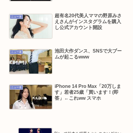
7人組アイドル、グループ名通り？結成5カ月で
「消え逝く」電撃解散…メンバーは給料未払い告
超有名20代美人ママの野原みさ
ニュー速
白
えさんがインスタグラムを購入
し公式アカウント開設
古田敦也がこの歳までずっとタレント消費されて
る現実やばない？
池田大作ダンス、SNSで大ブー
ニュー速
Powered by livedoor 相互RSS
ムが起こるwww
iPhone 14 Pro Max「20万しま
ニュー速
す」若者25歳「買います！(即
答」←これww スマホ