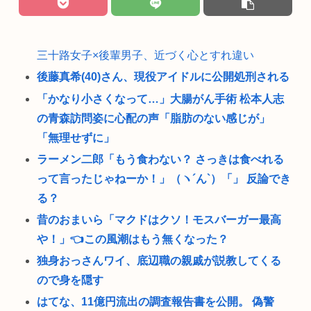
三十路女子×後輩男子、近づく心とすれ違い
後藤真希(40)さん、現役アイドルに公開処刑される
「かなり小さくなって…」大腸がん手術 松本人志
の青森訪問姿に心配の声「脂肪のない感じが」
「無理せずに」
ラーメン二郎「もう食わない？ さっきは食べれる
って言ったじゃねーか！」（ヽ´ん`）「」 反論でき
る？
昔のおまいら「マクドはクソ！モスバーガー最高
や！」👈この風潮はもう無くなった？
独身おっさんワイ、底辺職の親戚が説教してくる
ので身を隠す
はてな、11億円流出の調査報告書を公開。 偽警