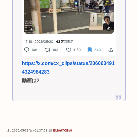
https://x.com/cx_clips/status/206063491
4324984283
動画は2
2 : 2026/05/31(日) 01:37:28.18
ID:lAt/YCEy0