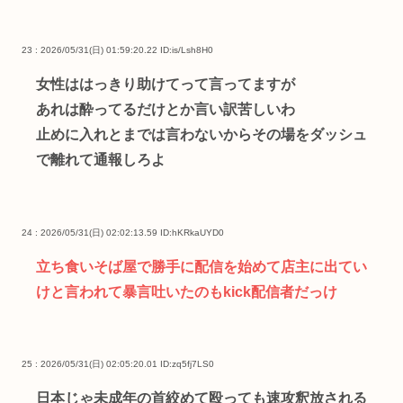
23 : 2026/05/31(日) 01:59:20.22
ID:is/Lsh8H0
女性ははっきり助けてって言ってますが
あれは酔ってるだけとか言い訳苦しいわ
止めに入れとまでは言わないからその場をダッシュ
で離れて通報しろよ
24 : 2026/05/31(日) 02:02:13.59
ID:hKRkaUYD0
立ち食いそば屋で勝手に配信を始めて店主に出てい
けと言われて暴言吐いたのもkick配信者だっけ
25 : 2026/05/31(日) 02:05:20.01
ID:zq5fj7LS0
日本じゃ未成年の首絞めて殴っても速攻釈放される