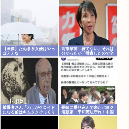
と話題にwww
【画像】たぬき系女優はやっ
高市早苗「寝てない」それは
ぱええな
分かったが「徹夜したので辛
くて宿題やってません」って
言う奴高市早苗以外に見たこ
とないのだが
被爆者さん「わしがケロイド
長崎に乗り込んで来たパヨク
になる前はキムタクそっくり
活動家「平和憲法守れ！中国
たったんじゃ」ハードなギャ
と和解せよ！」
グをかます