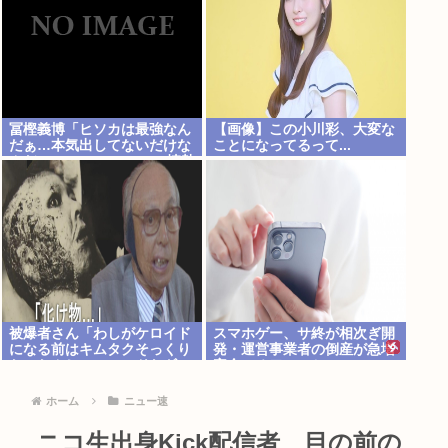
冨樫義博「ヒソカは最強なん
【画像】この小川彩、大変な
だぁ…本気出してないだけな
ことになってるって...
んだぁ…」 こいつのこの情熱
なんなの？
被爆者さん「わしがケロイド
スマホゲー、サ終が相次ぎ開
になる前はキムタクそっくり
発・運営事業者の倒産が急増
たったんじゃ」ハードなギャ
完全にオワコンか
グをかます
ホーム
ニュー速
ニコ生出身Kick配信者、目の前の