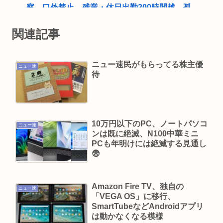
察、口外禁止、残業・休日出勤200時間越、孤
立…。やばすぎて草はえる
関連記事
糖質寛解傾向なんだが、「猫が満足げな返事して
る」と言ったら母親に「お気の毒w」と言われた
ニュー速民がもらってる株主優
赤ちゃん産めなくなったペットショップのメス犬
ニュー速
待
さん（6）里親募集されてしまうwww
おっさんのハーフパンツ、否定派が7割。女性「お
っさんのすね毛なんて見たくないじゃないですか
10万円以下のPC、ノートパソコ
w」
ニュー速
ンは既に絶滅、N100中華ミニ
現在ヤフコメ時速ランキング1位の記事がこれ。ど
PCも年明けには絶滅する見通し
う思う？
😨
ベジットのベジータ要素、ネーミングセンスしか
ない
Amazon Fire TV、独自の
ニュー速
「VEGA OS」に移行、
クーラーつけるくらいなら死を選ぶ 7割超え
SmartTubeなどAndroidアプリ
渡邊渚さん、意味深フォトwww
は動かなくなる模様