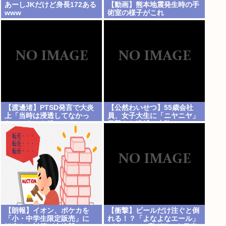
あーしJKだけど身長172ある
【動画】熊本地震発生時の手
www
術室の様子がこれ
【渡邊渚】PTSD発言で大炎
【公然わいせつ】55歳会社
上「当時は浸透してなかっ
員、女子大生に「ニヤニヤ」
た」にネット総ツッコミ
目撃され逮捕の末路
【朗報】イオン、ポケカを
【衝撃】ビールだけ注ぐと倒
「小・中学生限定販売」に
れる！？「よなよなエール」