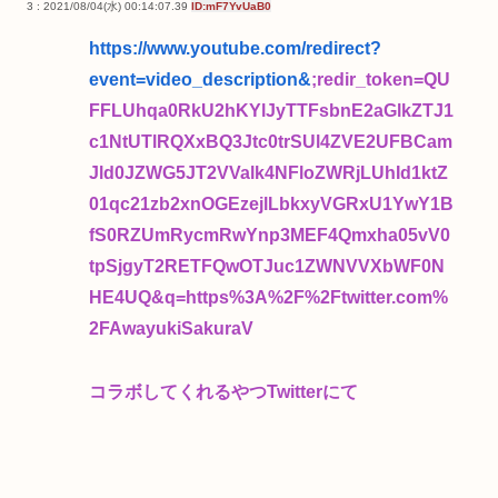
3 : 2021/08/04(水) 00:14:07.39
ID:mF7YvUaB0
https://www.youtube.com/redirect?
event=video_description&
;redir_token=QU
FFLUhqa0RkU2hKYlJyTTFsbnE2aGlkZTJ1
c1NtUTlRQXxBQ3Jtc0trSUl4ZVE2UFBCam
Jld0JZWG5JT2VValk4NFloZWRjLUhId1ktZ
01qc21zb2xnOGEzejlLbkxyVGRxU1YwY1B
fS0RZUmRycmRwYnp3MEF4Qmxha05vV0
tpSjgyT2RETFQwOTJuc1ZWNVVXbWF0N
HE4UQ&q=https%3A%2F%2Ftwitter.com%
2FAwayukiSakuraV
コラボしてくれるやつTwitterにて