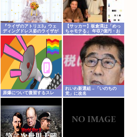
『ライザのアトリエ3』ウェ
【サッカー】板倉滉は「めっ
ディングドレス姿のライザが
ちゃモテる」 年収7億円・お
フィギュア化キタ───(ﾟ
洒落・包容力…超愛される日
∀ﾟ)───!!!!!
本代表
れいわ新選組→「いのちの
原爆について復習するスレ
党」に改名