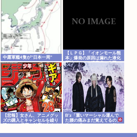
転売ヤー対策が大絶賛ｗｗｗ
がまさかのU字グラスを発売
ｗｗｗ
【ＬＰＧ】「イオンモール熊
中露軍艦4隻が”日本一周”
本」爆発の原因は漏れた液化
石油ガスか…経産省、全国の
大規模施設でガス供給設備の
点検要請 ★3
【悲報】女さん、アニメグッ
B’z「重いマーシャル運んで
ズの購入とキャンセルを繰り
た腰の痛みまだ覚えてるの」
返して43億円の被害を与える
俺くん「マーシャルって何？
」