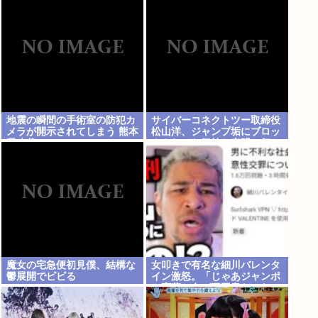
を変えさせるため」
地震の瞬間の手術室の防犯カ
サイバーコネクトツー取締役
メラが開示されてしまう 熊本
松山洋、ジャンプ垢にブロッ
県八代
クされてお気持ち表明。何か
あったらまず晒す！これが令
和のレスバや！
魔女の宅急便初見僕、結構な
女叩きで有名な細川バレンタ
鬱展開でビビる
イン激怒。「じゃあジャンポ
ケ斉藤と女が不同意だったっ
て証拠を出せよ！！！」