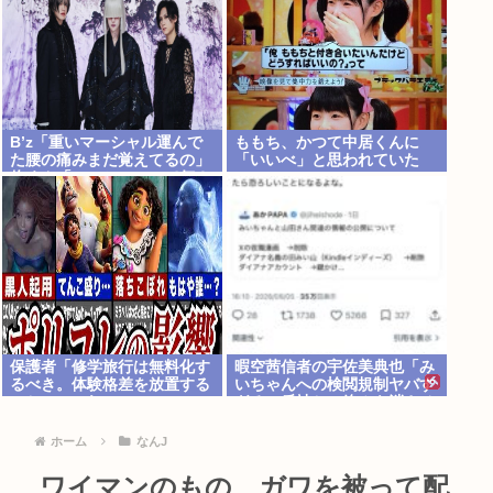
B’z「重いマーシャル運んで
ももち、かつて中居くんに
た腰の痛みまだ覚えてるの」
「いいべ」と思われていた
俺くん「マーシャルって何？
」
保護者「修学旅行は無料化す
暇空茜信者の宇佐美典也「み
るべき。体験格差を放置する
いちゃんへの検閲規制ヤバす
のか」←これ
ぎる」反社との絡みを消させ
たフェミ許せねえ
ホーム
なんJ
ワイマンのもの、ガワを被って配