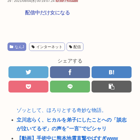
29 : 2021/08/04(水) 00:19:07.24
ID:mF7YvUaB0
配信中だけ女になる
なんJ
インターネット
配信
シェアする
ゾッとして、ほろりとする奇妙な物語。
立川志らく、ヒカルを弟子にしたことへの「談志
が泣いてるぞ」の声を”一言”でピシャリ
【動画】手術中に熊本地震直撃やばすぎwww