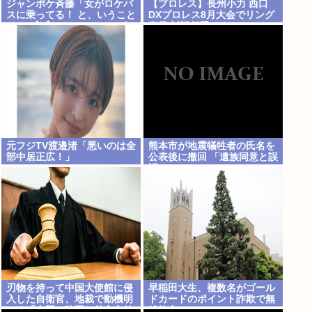
ジャンポケ斉藤「女がロケバ
【プロレス】長州小力 西口
スに乗ってる！ と、いうこと
DXプロレス8月大会でリング
は！( *ﾟ∀ﾟ)=3ムッハー」 ボ
復帰 対戦相手はクロちゃん
ロン。
道交法違反の疑いも不起訴に
元フジTV渡邉渚「悪いのは全
熊本市が地震犠牲者の氏名を
部中居正広！」
公表後に撤回 「遺族同意と誤
認」
刃物を持って中国大使館に侵
早稲田大生、複数名がゴール
入した自衛官、地裁で動機明
ドカードのポイント詐欺で無
かす「中国の強硬な外交方針
銭飲食