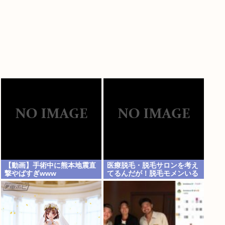
【動画】手術中に熊本地震直
医療脱毛・脱毛サロンを考え
撃やばすぎwww
てるんだが！脱毛モメンいる
か？？