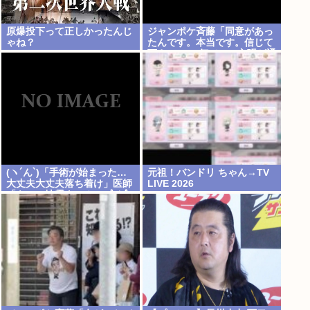
原爆投下って正しかったんじ
ジャンポケ斉藤「同意があっ
ゃね？
たんです。本当です。信じて
下さい」 ←何でこの主張が通
らないの？
(ヽ´ん`)「手術が始まった…
元祖！バンドリ ちゃん→TV
大丈夫大丈夫落ち着け」医師
LIVE 2026
「キャー地震よー！」(;ﾟんﾟ)
「！？」