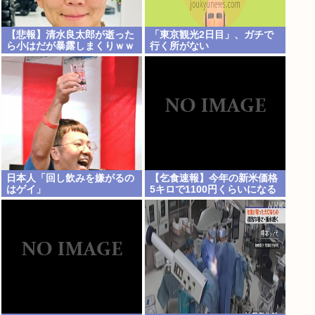
【悲報】清水良太郎が逝った
「東京観光2日目」、ガチで
ら小はだが暴露しまくりｗｗ
行く所がない
ｗ
日本人「回し飲みを嫌がるの
【乞食速報】今年の新米価格
はゲイ」
5キロで1100円くらいになる