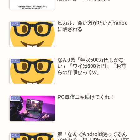
(ヽ´ん`)「手術が始まった…大丈夫大丈夫落ち着
け」医師「キャー地震よー！」(;ﾟんﾟ)「！？」
ヒカル、食い方が汚いとYahoo
「ガンダムW」👈一人クソダサい機体がいるよな
なんJ
に晒される
48歳で貯金160万て普通？
地震の瞬間の手術室の防犯カメラが開示されてし
まう 熊本県八代
なんJ民「年収500万円しかな
なんJ
元TBS山本里菜アナ、離婚を報告 4年間の結婚生活
い」「ワイは600万円」「お前
は「宝物」…「話し合いを重ねた結果」決断
らの年収ひっくw」
日本の芸能人、続々と日本脱出
PC自信ニキ助けてくれ！
Powered by livedoor 相互RSS
なんJ
膣「なんでAndroid使ってるん
なんJ