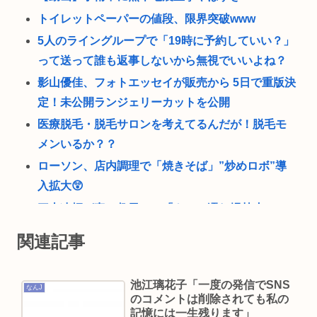
トイレットペーパーの値段、限界突破www
5人のライングループで「19時に予約していい？」
って送って誰も返事しないから無視でいいよね？
影山優佳、フォトエッセイが販売から 5日で重版決
定！未公開ランジェリーカットを公開
医療脱毛・脱毛サロンを考えてるんだが！脱毛モ
メンいるか？？
ローソン、店内調理で「焼きそば」”炒めロボ”導
入拡大😲
三山凌輝が妻・趣里との「キス・濡れ場禁止ルー
ル」を破って既婚の元宝塚女優・花乃まりあと連
関連記事
日密会《直撃後にもホテルへ…》
ジャンポケ斉藤「同意があったんです。本当で
池江璃花子「一度の発信でSNS
なんJ
す。信じて下さい」 ←何でこの主張が通らない
のコメントは削除されても私の
の？
記憶には一生残ります」