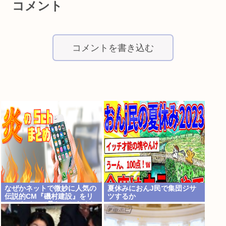
コメント
コメントを書き込む
なぜかネットで微妙に人気の
夏休みにおんJ民で集団ジサ
伝説的CM『磯村建設』をリ
ツするか
アルタイムで見たことあるお
爺さんモメンは存在するの
か？