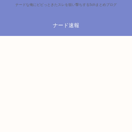
ナードな俺にビビっときたスレを狙い撃ちする5chまとめブログ
ナード速報