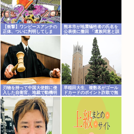
【衝撃】ワンピースアンチの
熊本市が地震犠牲者の氏名を
正体、ついに判明してしま
公表後に撤回 「遺族同意と誤
う…
認」
刃物を持って中国大使館に侵
早稲田大生、複数名がゴール
入した自衛官、地裁で動機明
ドカードのポイント詐欺で無
かす「中国の強硬な外交方針
銭飲食
を変えさせるため」