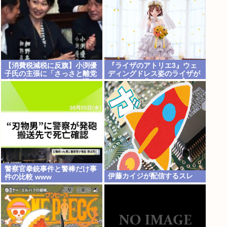
【消費税減税に反旗】小渕優
『ライザのアトリエ3』ウェ
子氏の主張に「さっさと離党
ディングドレス姿のライザが
すればいいのに」SNSで逆
フィギュア化キタ───(ﾟ
風…父親から続く「消費税の
∀ﾟ)───!!!!!
系譜」とは
警察官拳銃事件と警棒だけ事
伊藤カイジが配信するスレ
件の比較 www