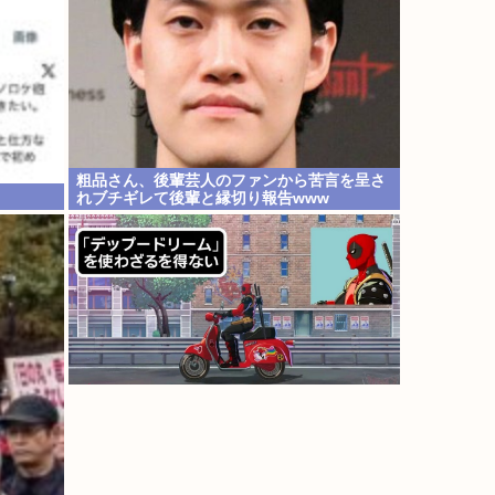
粗品さん、後輩芸人のファンから苦言を呈さ
れブチギレて後輩と縁切り報告www