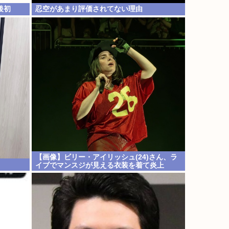
後初
忍空があまり評価されてない理由
【画像】ビリー・アイリッシュ(24)さん、ラ
イブでマンスジが見える衣装を着て炎上