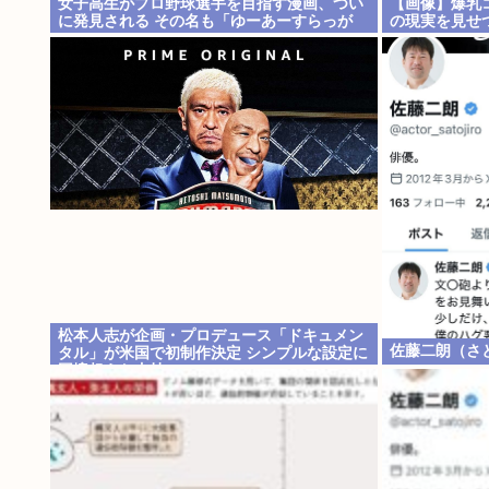
女子高生がプロ野球選手を目指す漫画、つい
【画像】爆乳
に発見される その名も「ゆーあーすらっが
の現実を見せ
ー」
松本人志が企画・プロデュース「ドキュメン
佐藤二朗（さ
タル」が米国で初制作決定 シンプルな設定に
国境超えた支持