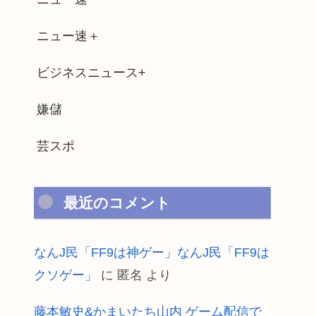
ニュー速＋
ビジネスニュース+
嫌儲
芸スポ
最近のコメント
なんJ民「FF9は神ゲー」なんJ民「FF9は
クソゲー」
に
匿名
より
藤本敏史&かまいたち山内 ゲーム配信で