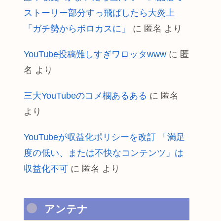
ストーリー部分すっ飛ばしたら大炎上
「ガチ勢からボロカスに」
に
匿名
より
YouTube投稿難しすぎワロッタwww
に
匿
名
より
三大YouTubeのコメ欄あるある
に
匿名
より
YouTubeが収益化ポリシーを改訂 「満足
度の低い、または不快なコンテンツ」は
収益化不可
に
匿名
より
アンテナ