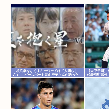
「核兵器をなくすキーワードは『人間らし
【大甲子園】
さ』」 ピースボート畠山澄子さんが語った、
代表有明高校
核のある世界を変えるために
ら逆転勝利