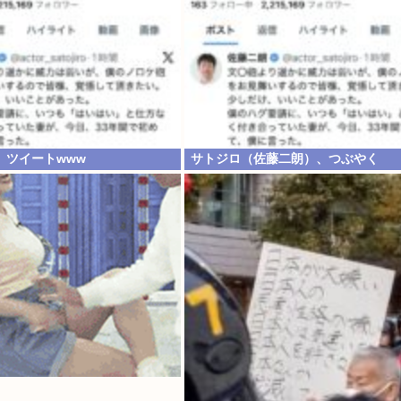
、ツイートwww
サトジロ（佐藤二朗）、つぶやく