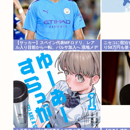
【サッカー】スペイン代表MFロドリ、レア
ニセコに宿泊
ル入り目前から一転、バルサ加入へ 現地メデ
り58万円も
ィア伝える 4年契約で年俸55億円準備
の4.6倍