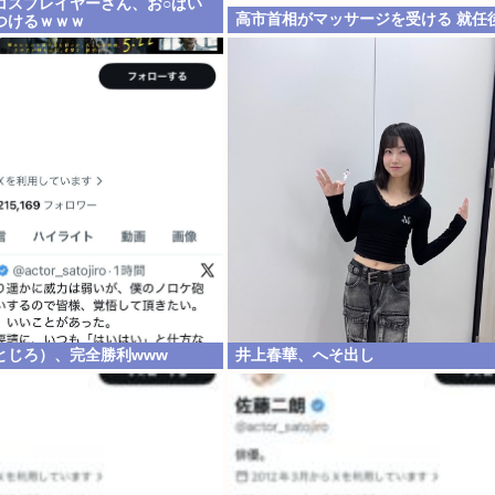
コスプレイヤーさん、お○ぱい
高市首相がマッサージを受ける 就任
つけるｗｗｗ
とじろ）、完全勝利www
井上春華、へそ出し