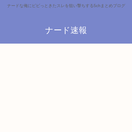
ナードな俺にビビっときたスレを狙い撃ちする5chまとめブログ
ナード速報