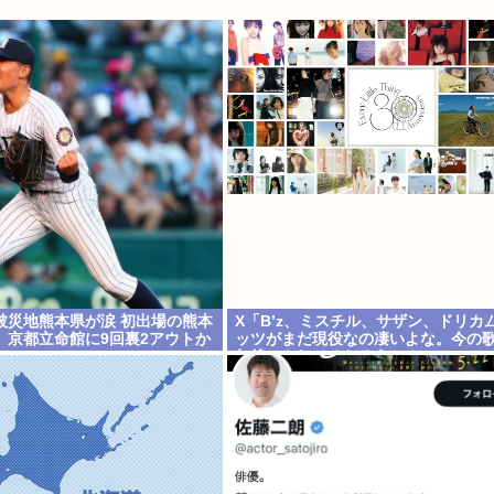
被災地熊本県が涙 初出場の熊本
X「B’z、ミスチル、サザン、ドリカ
、京都立命館に9回裏2アウトか
ッツがまだ現役なの凄いよな。今の歌
年後にやれてるだろうか？」