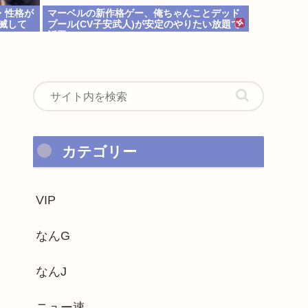
・性格が
マーベルの新作格ゲー、俺ちゃんことデッド
滅して
プール(CV子安武人)が安定のやりたい放題で
話題に
カテゴリー
VIP
なんG
なんJ
ニュー速