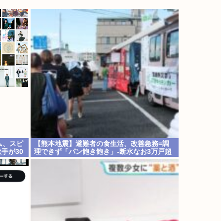
ム、スピ
【熊本地震】避難者の食生活、改善急務=調
手が30
理できず「パン飽き飽き」-断水なお3万戸超