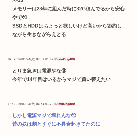
>>13
メモリーは23年に組んだ時に32G積んでるから安心
やで🥺
SSDとHDDはちょっと欲しいけど高いから節約し
ながら生きながらえとる
16 : 2026/03/24(火) 04:51:01.62
ID:stuObgdB0
とりま急ぎは電源やな🥺
今年で14年目はいるからマジで買い替えたい
17 : 2026/03/24(火) 04:54:01.73
ID:stuObgdB0
しかし電源マジで壊れんな🥺
昔の奴は割とすぐに不具合起きてたのに