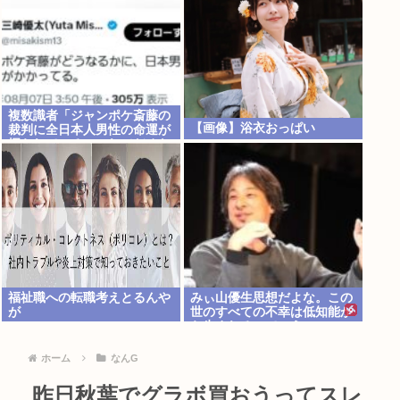
複数識者「ジャンポケ斎藤の
【画像】浴衣おっぱい
裁判に全日本人男性の命運が
握られている。これでだめな
ら日本男全員懲役7年だ」
福祉職への転職考えとるんや
みぃ山優生思想だよな。この
が
世のすべての不幸は低知能か
ら生まれるっていう
ホーム
なんG
昨日秋葉でグラボ買おうってスレ