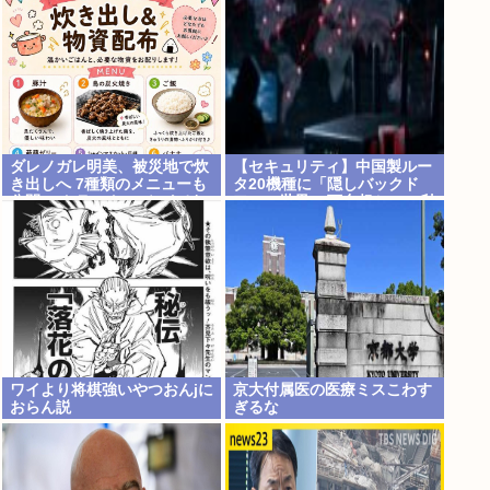
ダレノガレ明美、被災地で炊
【セキュリティ】中国製ルー
き出しへ 7種類のメニューも
タ20機種に「隠しバックド
公開… トラック、バスなどに
ア」、世界10万台超か…35秒
大量物資を搭載して熊本へ
ごとに外部通信判明
ワイより将棋強いやつおんjに
京大付属医の医療ミスこわす
おらん説
ぎるな