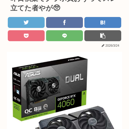
立てた者やが🥺
2026/3/24