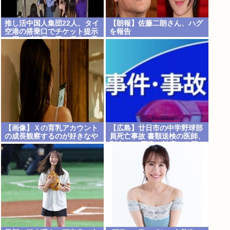
推し活中国人集団22人、タイ
【朗報】佐藤二朗さん、ハグ
空港の搭乗口でチケット提示
を報告
に応じず俳優と同じ機内に乗
り込もうとし大混乱 まとめて
搭乗拒否
【画像】Ｘの育乳アカウント
【広島】廿日市の中学野球部
の成長観察するのが好きなや
員死亡事故 書類送検の医師、
つw
別人のCT画像で診察した疑
い 頭部出血に気づかなかった
可能性