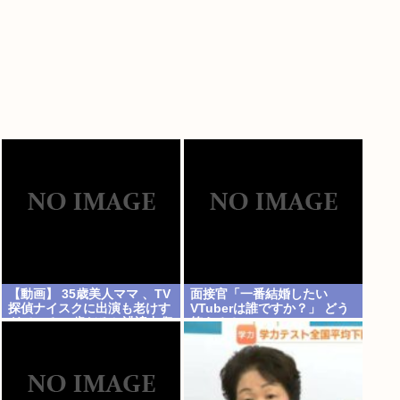
【動画】 35歳美人ママ 、TV
面接官「一番結婚したい
探偵ナイスクに出演も老けす
VTuberは誰ですか？」 どう
ぎている48歳だろと誹謗中傷
答える？