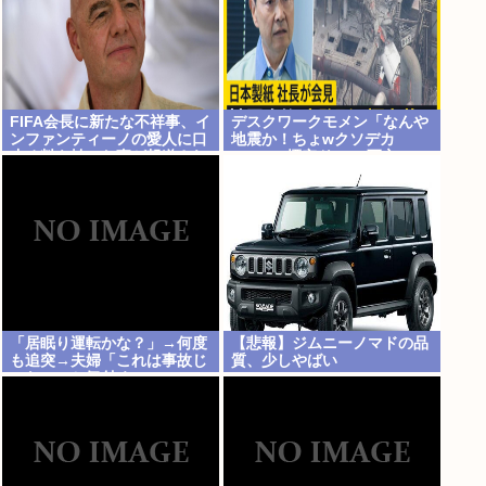
FIFA会長に新たな不祥事、イ
デスクワークモメン「なんや
ンファンティーノの愛人に口
地震か！ちょwクソデカ
止め料を払った事が報道され
www」 煙突ドーン 死亡
る
「居眠り運転かな？」→何度
【悲報】ジムニーノマドの品
も追突→夫婦「これは事故じ
質、少しやばい
ゃない」と気付く…