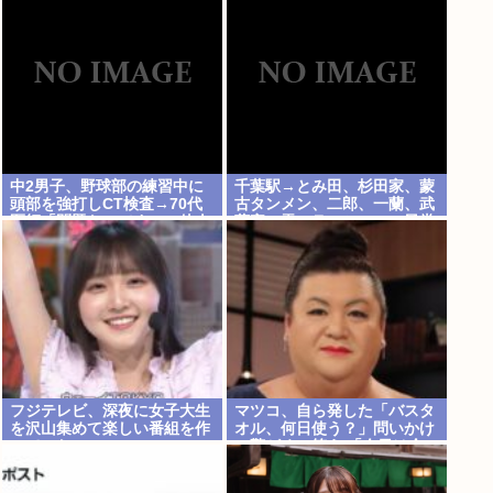
中2男子、野球部の練習中に
千葉駅→とみ田、杉田家、蒙
頭部を強打しCT検査→70代
古タンメン、二郎、一蘭、武
医師「問題ないです」→他人
蔵家、雷、ラーショ、一風堂
のCT画像で中学生死亡
etc…ラーメン最強かよ？？
フジテレビ、深夜に女子大生
マツコ、自ら発した「バスタ
を沢山集めて楽しい番組を作
オル、何日使う？」問いかけ
っていたwww
に驚がくの答え 「今日は全
部、本当のこと言うわ」