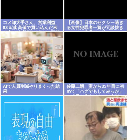
コメ卸大手さん、営業利益
【画像】日本のセクシー過ぎ
83％減 高値で買い込んだ米
る女性犯罪者一覧が冗談抜き
が売れず「損切り祭り」開幕
にレベル高過ぎる件w w w w
へ
w w w w w
AIで人員削減やりまくった結
佐藤二朗、妻から33年目に初
果
めて「ハグでもしてみっか」
→「君と生きてきて、本当に
良かったです」と感激