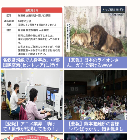
名鉄常滑線で人身事故。中部
【悲報】日本のライオンさ
国際空港(セントレア)に行け
ん、ガチで溶けるwww
ない難民が多数発生している
模様
【悲報】アニメ業界「助け
【悲報】熊本避難所の皆様
て！原作が枯渇してるの！」
「パンばっかり。飽き飽きし
←いや既存作品の2期やった
てる」断水なお3万戸
ら良いよね？www
超・・・・・・・・・