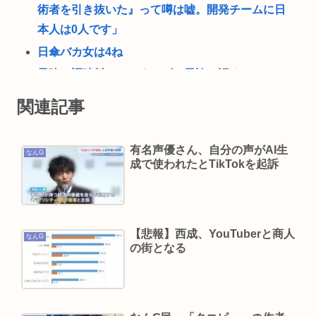
術者を引き抜いた』って噂は嘘。開発チームに日
本人は0人です」
日傘バカ女は4ね
最強の調味料はマヨネーズ、異論は認める
【急募】嫁の実家でやるべきこと
関連記事
中2男子、野球部の練習中に頭部を強打しCT検査
→70代医師「問題ないです」→他人のCT画像で中
有名声優さん、自分の声がAI生
なんG
学生死亡
成で使われたとTikTokを起訴
千葉駅→とみ田、杉田家、蒙古タンメン、二郎、
一蘭、武蔵家、雷、ラーショ、一風堂etc…ラーメ
ン最強かよ？？
【悲報】西成、YouTuberと商人
なんG
😱 経験人数は夫・1人だけ。制服の似合う美少女
の街となる
が…
"テレビ大好き"高齢者の「テレビ離れ」が始まっ
た