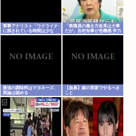
軍事アナリスト「ウクライナ
「教職員の働き方改革は大事
に残されている時間は少な
だが」吉村知事が危機感 学力
い。民間施設テロではなくプ
テスト結果が全教科で「平均
ランBやプランCを発動すべ
以下」
き」
最強の調味料はマヨネーズ、
【急募】嫁の実家でやるべき
異論は認める
こと