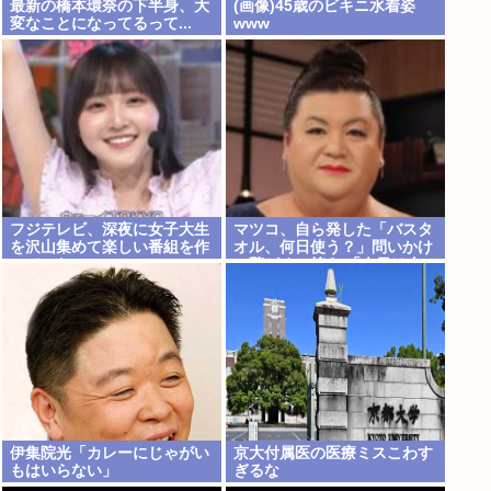
最新の橋本環奈の下半身、大
(画像)45歳のビキニ水着姿
変なことになってるって...
www
フジテレビ、深夜に女子大生
マツコ、自ら発した「バスタ
を沢山集めて楽しい番組を作
オル、何日使う？」問いかけ
っていたwww
に驚がくの答え 「今日は全
部、本当のこと言うわ」
伊集院光「カレーにじゃがい
京大付属医の医療ミスこわす
もはいらない」
ぎるな