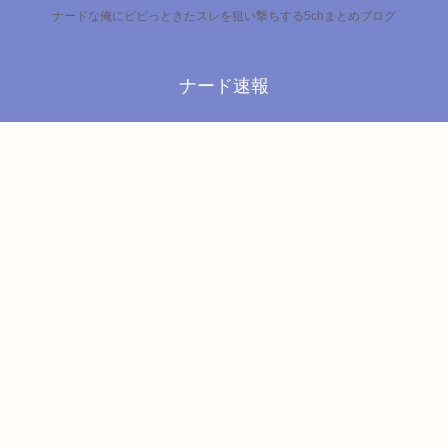
ナードな俺にビビっときたスレを狙い撃ちする5chまとめブログ
ナード速報