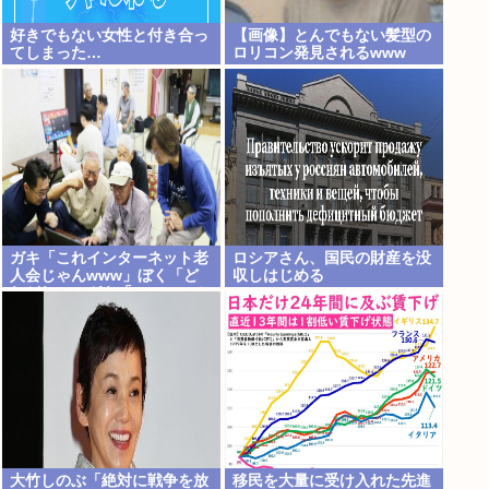
好きでもない女性と付き合っ
【画像】とんでもない髪型の
てしまった…
ロリコン発見されるwww
ガキ「これインターネット老
ロシアさん、国民の財産を没
人会じゃんwww」ぼく「ど
収しはじめる
れどれ…」ガキ「ニコニコ！
らきすた！ボカロ！」ぼく
「はぁ…」
大竹しのぶ「絶対に戦争を放
移民を大量に受け入れた先進