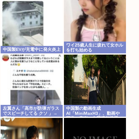
ワイ25歳人生に疲れて女ホル
中国製EVが充電中に発火炎上
を打ち始める
左翼さん「高市が防弾ガラス
中国製の動画生成
でスピーチしてる クソ 」→
AI「MiniMaxH3」、動画や
石破もしていた
画像、音楽の参照機能搭載で
ディープフェイク作り放題
に。終わりの始まりか