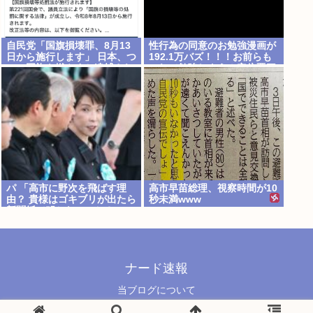
自民党「国旗損壊罪、8月13
性行為の同意のお勉強漫画が
日から施行します」 日本、つ
192.1万バズ！！！お前らも
いに国旗を燃やすと逮捕され
これで勉強しよう！安倍晋三
る国へwww
パ 「高市に野次を飛ばす理
高市早苗総理、視察時間が10
由？ 貴様はゴキブリが出たら
秒未満www
新聞紙で叩かないのか？」
ナード速報
当ブログについて