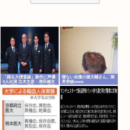
「踊る大捜査線」新作に声優
寝ない自慢の堀大輔さん、限
4人出演 立木文彦・津田健次
界突破www
郎・関智一・野島健児ら警察
庁の最高幹部役で