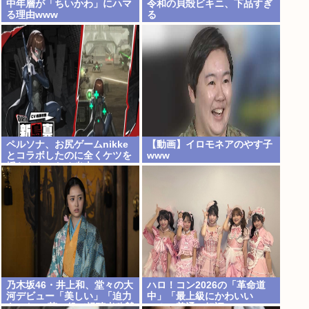
中年層が「ちいかわ」にハマ
令和の貝殻ビキニ、下品すぎ
る理由www
る
ペルソナ、お尻ゲームnikke
【動画】イロモネアのやす子
とコラボしたのに全くケツを
www
揺らさないため炎上
乃木坂46・井上和、堂々の大
ハロ！コン2026の「革命道
河デビュー「美しい」「迫力
中」「最上級にかわいい
あった」 茶々役で視聴者称賛
の！」普通に好評www