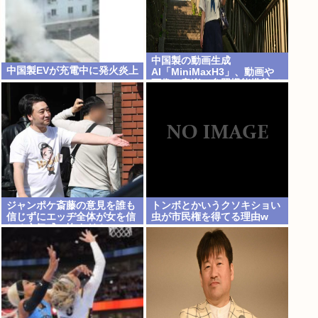
中国製の動画生成
中国製EVが充電中に発火炎上
AI「MiniMaxH3」、動画や
画像、音楽の参照機能搭載で
ディープフェイク作り放題
に。終わりの始まりか
ジャンポケ斎藤の意見を誰も
トンボとかいうクソキショい
信じずにエッヂ全体が女を信
虫が市民権を得てる理由w
じる空気感、怖すぎる