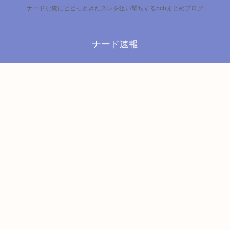
ナードな俺にビビっときたスレを狙い撃ちする5chまとめブログ
ナード速報