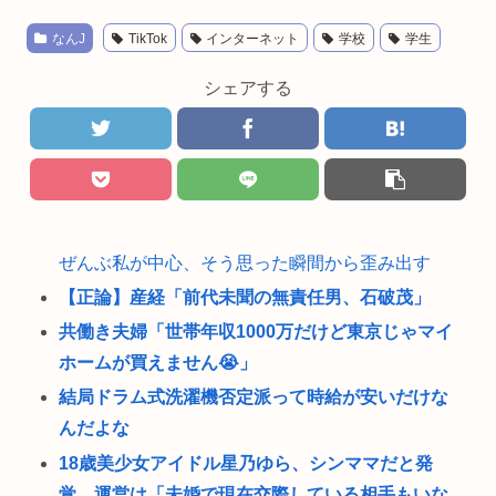
なんJ
TikTok
インターネット
学校
学生
シェアする
ぜんぶ私が中心、そう思った瞬間から歪み出す
【正論】産経「前代未聞の無責任男、石破茂」
共働き夫婦「世帯年収1000万だけど東京じゃマイ
ホームが買えません😭」
結局ドラム式洗濯機否定派って時給が安いだけな
んだよな
18歳美少女アイドル星乃ゆら、シンママだと発
覚。運営は「未婚で現在交際している相手もいな