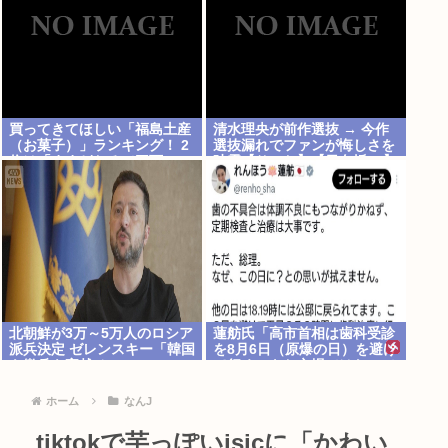
買ってきてほしい「福島土産
清水理央が前作選抜 → 今作
（お菓子）」ランキング！ 2
選抜漏れでファンが悔しさを
位は「ままどおる（三万
吐露【りーお】【日向坂46】
石）」、1位は？
北朝鮮が3万～5万人のロシア
蓮舫氏「高市首相は歯科受診
派兵決定 ゼレンスキー「韓国
を8月6日（原爆の日）を避け
も徴兵を寄越せ」
て行くべきお立場ではないで
しょうか」
ホーム
なんJ
tiktokで芋っぽいjsjcに「かわい