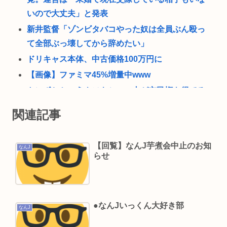
いので大丈夫」と発表
新井監督「ゾンビタバコやった奴は全員ぶん殴っ
て全部ぶっ壊してから辞めたい」
ドリキャス本体、中古価格100万円に
【画像】ファミマ45%増量中www
トンボとかいうクソキショい虫が市民権を得てる
理由w
関連記事
中年層が「ちいかわ」にハマる理由www
令和の貝殻ビキニ、下品すぎる
【回覧】なんJ芋煮会中止のお知
なんJ
イケメンアイドル重岡大毅が結婚。相手女性がバ
らせ
チクソに叩かれる。
買ってきてほしい「福島土産（お菓子）」ランキ
ング！ 2位は「ままどおる（三万石）」、1位は？
●なんJいっくん大好き部
なんJ
VIVANTがつまらない理由