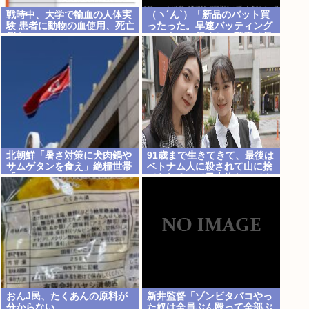
戦時中、大学で輸血の人体実
（ヽ´ん`）「新品のバット買
験 患者に動物の血使用、死亡
ったった。早速バッティング
例も
センターに行くか」警察「暴
漢だ！逮捕する！（ヽ°ん°）
「」
北朝鮮「暑さ対策に犬肉鍋や
91歳まで生きてきて、最後は
サムゲタンを食え」絶糧世帯
ベトナム人に殺されて山に捨
「…」
てられるって日本終わってん
だろ高市てめえ
おんJ民、たくあんの原料が
新井監督「ゾンビタバコやっ
分からない
た奴は全員ぶん殴って全部ぶ