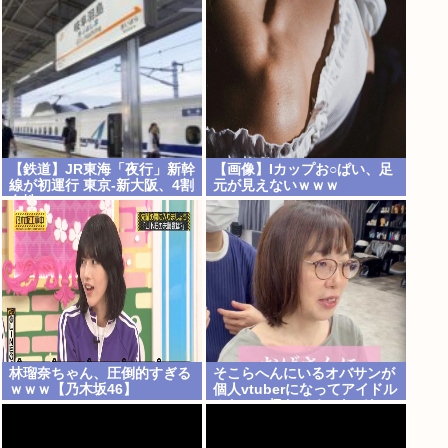
【鉄道】JR東海「夜行」新幹
【画像】Iカップお○ぱい、足
線が初運行 東京-新大阪、4割
元が見えないｗｗｗ
女性
林瑠奈ちゃん、圧倒的すぎる
そこらへんにいるオバサンが
ｗｗｗ【乃木坂46】
個人vtuberになってアイドル
みたいに扱わてるのヤバな
い？