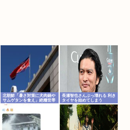
北朝鮮「暑さ対策に犬肉鍋や
長瀬智也さんぶっ壊れる 利き
サムゲタンを食え」絶糧世帯
タイヤを始めてしまう
「…」