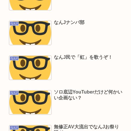
「抱かれたくない男」レジェンドの江頭2:50さ
ん、変わり果てた姿で発見される
元ジャンポケ斉藤慎二被告のTikTokライブが拡散
なんJナンパ部
なんJ
求刑7年直後にギフトねだり「末期状態」と話題
Powered by livedoor 相互RSS
なんJ民で「虹」を歌うぞ！
なんJ
ソロ底辺YouTuberだけど何かい
なんJ
い企画ない？
無修正AV大流出でなんJお祭り
なんJ