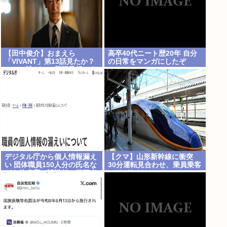
【田中俊介】おまえら
高卒40代ニート歴20年 自分
「VIVANT」第13話見たか？
の日常をマンガにしたぞ
ｗｗｗ誰がこの展開予想でき
るんだよ？
デジタル庁から個人情報漏え
【クマ】山形新幹線に衝突
い 団体職員150人分の氏名な
30分運転見合わせ、乗員乗客
どを他省庁へ誤送付、第三者
にけがなし
に転送なし