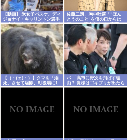
【動画】 米女子バスケ、ディ
佐藤二朗、胸中吐露「”ほん
ジョナイ・キャリントン選手
とうのこと”を僕の口からは
の余りにあからさまなラフプ
何ひとつ言えなくて…言葉に
レーに批判殺到
できぬ悔しさ」
【（・(ェ)・）】クマを「溺
パ 「高市に野次を飛ばす理
死」させて駆除、町役場に1
由？ 貴様はゴキブリが出たら
週間「抗議」殺到…なぜ銃を
新聞紙で叩かないのか？」
使えなかった？岩手・雫石町
が明かす背景