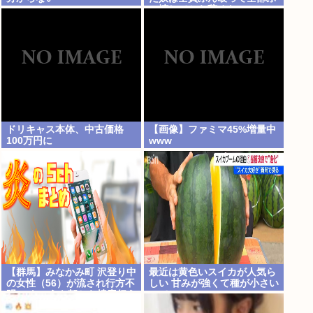
っ壊してから辞めたい」
ドリキャス本体、中古価格
【画像】ファミマ45%増量中
100万円に
www
【群馬】みなかみ町 沢登り中
最近は黄色いスイカが人気ら
の女性（56）が流され行方不
しい 甘みが強くて種が小さい
明に きょうも朝から捜索行う
って