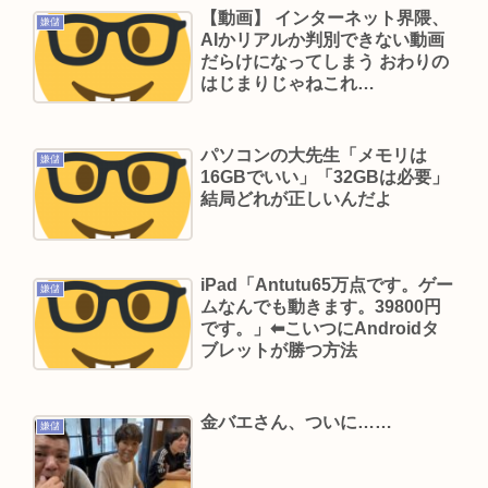
【動画】 インターネット界隈、
悪いとか言ってる癖に口だけは素直なんだな！週
嫌儲
AIかリアルか判別できない動画
刊誌から金もらってるだろ」
だらけになってしまう おわりの
はじまりじゃねこれ…
加藤小夏(おなつ)「演技中に惚れてしまった俳優が
いる」
【土用丑の日に食中毒】ドン・キホーテ出店の露
パソコンの大先生「メモリは
嫌儲
16GBでいい」「32GBは必要」
店で「うなぎの蒲焼」食べ14人が発熱や下痢
結局どれが正しいんだよ
おまえらが今までに使った事がある【ズル休み】
の理由
パズー「お父さん嘘つき呼ばわりされて死んじゃ
iPad「Antutu65万点です。ゲー
嫌儲
ムなんでも動きます。39800円
った」ってセリフあるけど、どんな自殺方法だっ
です。」⬅こいつにAndroidタ
たの？
ブレットが勝つ方法
Powered by livedoor 相互RSS
金バエさん、ついに……
嫌儲