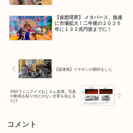
【仮想現実】 メタバース、急速
嫌儲
に市場拡大！二年後の２０２５
年に１３２兆円規までに！
【超速報】イヤホンの開封をした
SNSでミニクイズおじさん急増。写真
や動画を貼り付け少ない文章を添える
だけ
コメント