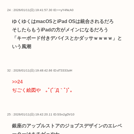
24 : 2026/01/11(日) 19:41:57.30
ID:++yY4NcA0
ゆくゆくはmacOSとiPad OSは統合されるだろ
そしたらもうiPadの方がメインになるだろう
「キーボード付きデバイスとかダッサｗｗｗｗ」と
いう風潮
32 : 2026/01/11(日) 19:48:42.66
ID:dT3333ziH
>>24
ぢごく絵図や ｡ﾟ(ﾟ´Д｀ﾟ)ﾟ｡
25 : 2026/01/11(日) 19:42:20.11
ID:SSn2gDV10
銀座のアップルストアのジョブスデザインのエレベ