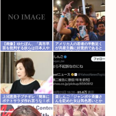
かったから」
【画像】ゆたぼん、「高市早
アメリカ人の若者の半数近く
苗を批判する奴らは日本人や
が共産主義に好意的であると
ない！左翼は人間やない！」
の世論調査が出てしまう
これもう令和の福田村事件だ
ろ…
上沼恵美子ブチギレ「簡単に
楽しんご「ジャンポケ斉藤さ
ポテトサラダ作れ言うな！ポ
んを貶めた女は気色悪いとか
テトサラダ作りてしんどいん
言ってる癖にフェラするとか
やで！ 」
口だけは素直なんだな！週刊
誌から金もらってるだろ」