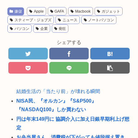
嫌儲
Apple
GAFA
Macbook
ガジェット
スティーブ・ジョブズ
ニュース
ノートパソコン
パソコン
企業
発狂
シェアする
結婚生活の「当たり前」が壊れる瞬間
NISA民、『オルカン』『S&P500』
『NASDAQ100』しか買わない
円は年末149円に 協調介入に加え日銀早期利上げ想
定
お弁当屋さん、消費税が下がっても値段据え置き