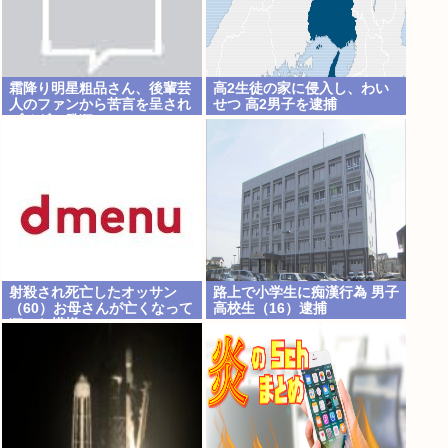
霜降り明星粗品さん、後輩芸
高2生徒の家に侵入し、わい
人のファンから苦言を呈され
せつ 高2男子を逮捕
ブチギレ発狂…
射殺され死亡したオッサン
路上で小学生に痴漢行為 男子
（60）お母さんが亡くなって
高校生（16）逮捕
狂った模様