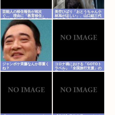
芸能人の移住報告が相次
美空ひばり「おとうちゃん小
ぐ… 理由に「教育移住」
林旭がほしい」、山口組三代
菊地亜美、舟山久美子、優木
目組長「よっしゃ」、昭和ヤ
まおみらが海外へ
バすぎ⇒！！！
ジャンポケ斉藤なんか罪重く
コロナ禍における「GOTOト
ね？
ラベル」「全国旅行支援」の
思い出