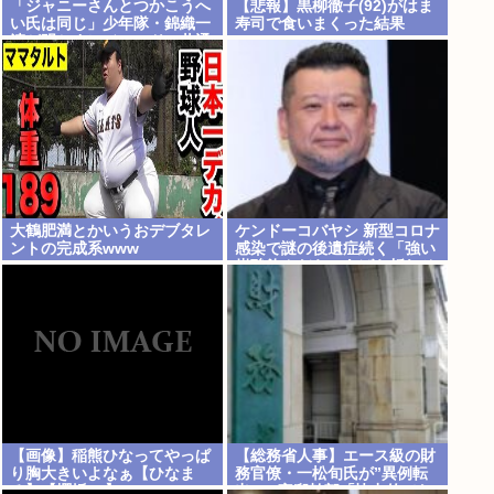
「ジャニーさんとつかこうへ
【悲報】黒柳徹子(92)がはま
い氏は同じ」少年隊・錦織一
寿司で食いまくった結果
清が明かすレジェンドの共通
www
点と我流の演出論
大鶴肥満とかいうおデブタレ
ケンドーコバヤシ 新型コロナ
ントの完成系www
感染で謎の後遺症続く「強い
炭酸飲んだら、あばら折れそ
うになる」
【画像】稲熊ひなってやっぱ
【総務省人事】エース級の財
り胸大きいよなぁ【ひなま
務官僚・一松旬氏が”異例転
る】【櫻坂46】
出”へ 官邸幹部「協力的でな