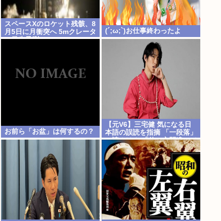
スペースXのロケット残骸、8
(´;ω;`)お仕事終わったよ
月5日に月衝突へ 5mクレータ
ー発生予測
【元V6】三宅健 気になる日
お前ら「お盆」は何するの？
本語の誤読を指摘 「一段落」
の読みは？ 「使い方間違って
るんだよなとか」