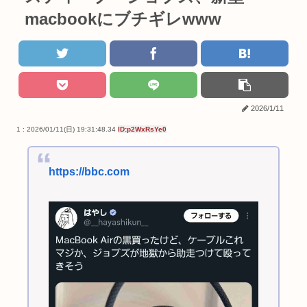
macbookにブチギレwww
2026/1/11
1 : 2026/01/11(日) 19:31:48.34
ID:p2WxRsYe0
https://bbc.com