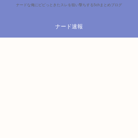
ナードな俺にビビっときたスレを狙い撃ちする5chまとめブログ
ナード速報