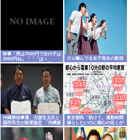
幹事「男は7000円で女の子は
ガム噛んでる女子高生の配信
3000円ね」「「「は～
い」」」」（ヽ´ん`）「あ？
ちょっと待てよ」
沖縄県知事選、古謝玄太氏と
東京都民「助けて。通勤時間
国民民主が政策協定 「沖縄版
減らしたいのに都心の近くが
手取りを増やす政策」など5
最低10万払わないと住めない
項目
の」