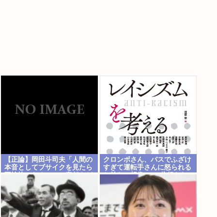
【正論】岡田斗司夫「人間の
クロンボさん、バスでふざけ
本音としてブサイクを見たら
すぎて運転手さんに怒られる
不愉快になる。この責任をど
お前らの想像の1.2倍怒られ
うとるんだ」
る