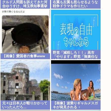
クルド人問題を訴えてきた河
右翼も左翼も怒らせるような
合ゆうすけ、埼玉県知事選挙
戦争ドラマを作りたい
に立候補表明www
野党「減税しろ！！」高市
【画像】愛国者の食事www
「やります」野党「無責任な
減税はやめろ！財源はどうす
る 」
元々は日本人が殴りかかって
【画像】波乗りギャルメスガ
いったんだろ…
キが発見される ‍♀