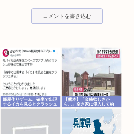
コメントを書き込む
部屋作りゲーム、確率で出現
【熊本】「金銭欲しさか
するイカを見るとクラッシュ
ら…」空き家に侵入して約
する不具合が発生
250万円相当を盗んで起訴、
熊本駐屯地の自衛官の男を懲
戒免職