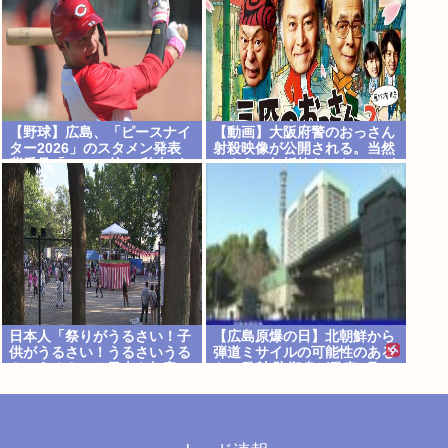
【野球】広島、「ピースナイ
【動画】大阪府警のおっさん
ター2026」のスタメン発表
射殺映像が公開される。当然
背番号「86」で統一 秋山が
のように無抵抗だったことが
カープ移籍後初の4番 小園は
発覚
6番
日本人「祭りがうるさい！子
【広島原爆の日】北朝鮮から
供がうるさい！うるさいうる
弾道ミサイルの可能性のある
さいうるさい！日本を無音の
もの発射 防衛省が発表8月6
世界にしろ」
日 17時12分配信