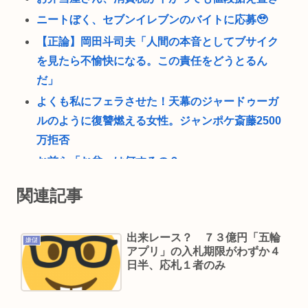
ニートぼく、セブンイレブンのバイトに応募🥹
【正論】岡田斗司夫「人間の本音としてブサイク
を見たら不愉快になる。この責任をどうとるん
だ」
よくも私にフェラさせた！天幕のジャードゥーガ
ルのように復讐燃える女性。ジャンポケ斎藤2500
万拒否
お前ら「お盆」は何するの？
コロナ禍における「GOTOトラベル」「全国旅行支
関連記事
援」の思い出🥺
【正論】談志 「ヤりまくった女…女房にする？」
出来レース？ ７３億円「五輪
嫌儲
たけし 「…しないだろうねぇ、やっぱ」
アプリ」の入札期限がわずか４
ケンドーコバヤシ 新型コロナ感染で謎の後遺症続
日半、応札１者のみ
く「強い炭酸飲んだら、あばら折れそうになる」
楽しんご「ジャンポケ斉藤さんを訴えた女は気色