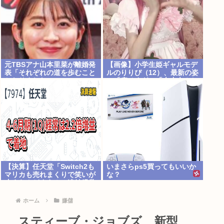
元TBSアナ山本里菜が離婚発
【画像】小学生姫ギャルモデ
表「それぞれの道を歩むこと
ルのりりぴ（12）、最新の姿
となりました」
に「痩せすぎ」「大丈夫？ち
ゃんとご飯食べてね」など心
配の声
【決算】任天堂「Switch2も
いまさらps5買ってもいいか
マリカも売れまくりで笑いが
な？
止まらんどすえ！」連結経常
利益は前年同期比2.2倍の
2061億円に
ホーム
嫌儲
スティーブ・ジョブズ、新型