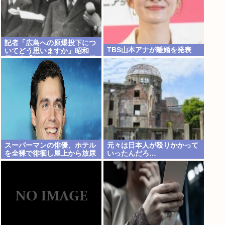
記者「広島への原爆投下につ
TBS山本アナが離婚を発表
いてどう思いますか」昭和
天、皇「気の毒だがやむを得
なかった」こいつ敬う必要あ
る？
スーパーマンの俳優、ホテル
元々は日本人が殴りかかって
を全裸で徘徊し屋上から放尿
いったんだろ…