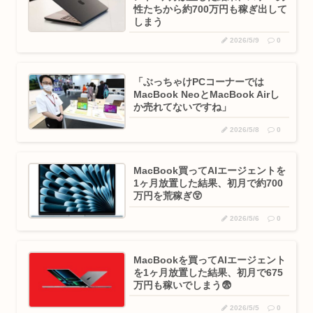
性たちから約700万円も稼ぎ出して
しまう
2026/5/9
0
「ぶっちゃけPCコーナーでは
MacBook NeoとMacBook Airし
か売れてないですね」
2026/5/8
0
MacBook買ってAIエージェントを
1ヶ月放置した結果、初月で約700
万円を荒稼ぎ😲
2026/5/6
0
MacBookを買ってAIエージェント
を1ヶ月放置した結果、初月で675
万円も稼いでしまう😨
2026/5/5
0