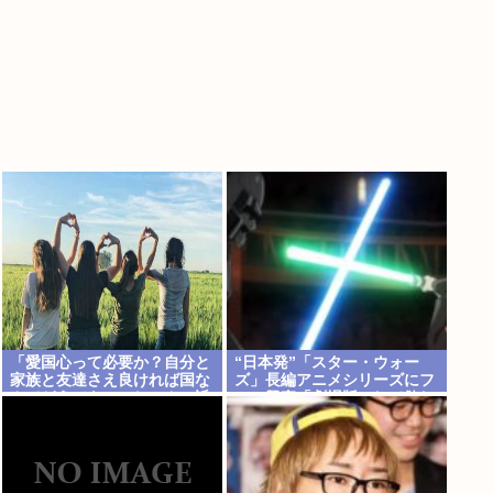
「愛国心って必要か？自分と
“日本発”「スター・ウォー
家族と友達さえ良ければ国な
ズ」長編アニメシリーズにフ
んてどうでもいいじゃん。近
ァン興奮「劇場版にして欲し
所のコンビニの方がまだ大切
い」「艦隊戦も派手で面白
だわ」7万いいね
い」