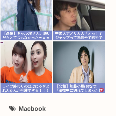
【画像】ギャルJKさん、脱い
中国人アメリカ人「えっ！？
だらとてつもなかったｗｗｗ
ジャップって赤信号で右折で
きないの？」
ライブ終わりのばぶにゃぎと
【悲報】加藤小夏(おなつ)
れんたんが可愛すぎる！！！
「演技中に惚れてしまった俳
【乃木坂46】
優がいる」 （※動画あり）
Macbook