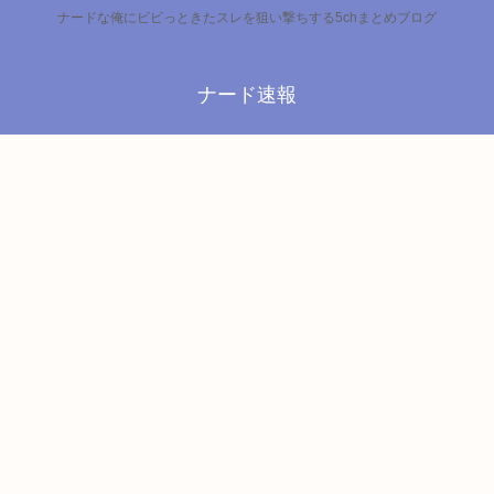
ナードな俺にビビっときたスレを狙い撃ちする5chまとめブログ
ナード速報