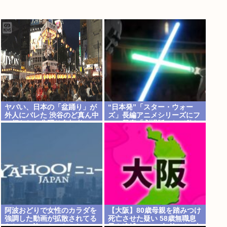
ヤバい、日本の「盆踊り」が
“日本発”「スター・ウォー
外人にバレた 渋谷のど真ん中
ズ」長編アニメシリーズにフ
で行われた盆踊り参加者
ァン興奮「劇場版にして欲し
67000人のうち20000人が外
い」「艦隊戦も派手で面白
人、ダンシングヒーローに熱
い」
狂
阿波おどりで女性のカラダを
【大阪】80歳母親を踏みつけ
強調した動画が拡散されてる
死亡させた疑い 58歳無職息
らしい！許せないなこれ
子を逮捕 13～14年前から2人