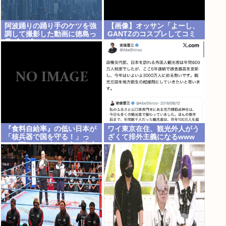
阿波踊りの踊り手のケツを強
【画像】オッサン「よーし、
調して撮影した動画に徳島っ
GANTZのコスプレしてコミ
子ブチギレ
ケ行くかー」
『食料自給率』の低い日本が
ワイ東京在住、観光外人がう
「核兵器で国を守る！」っ
ざくて排外主義になるwww
て、頭おかしくね？食べ物止
められたら終わりじゃん