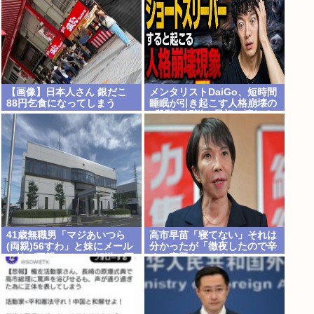
【画像】日本人さん 銀だこ
メンタリストDaiGo、短時間
88円乞食になってしまう
睡眠が引き起こす人格崩壊の
5段階を解説…最初に壊れる
のは眠気ではなく「心の余
白」
41歳無職男「マジあいつら
高市早苗「寝てない」それは
(両親)56すわ」と妹にメール
分かったが「徹夜したので辛
→妹が両親にメール転送→両
くて宿題やってません」って
親が警察に相談→無職おじ逮
言う奴高市早苗以外に見たこ
捕
とないのだが