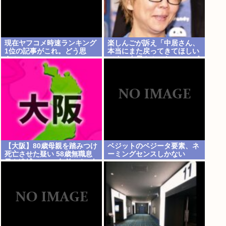
現在ヤフコメ時速ランキング
楽しんごが訴え「中居さん、
1位の記事がこれ。どう思
本当にまた戻ってきてほしい
う？
です。中居さんいないテレビ
は…」
【大阪】80歳母親を踏みつけ
ベジットのベジータ要素、ネ
死亡させた疑い 58歳無職息
ーミングセンスしかない
子を逮捕 13～14年前から2人
暮らし「介護疲れで日常的に
暴行」 岬町