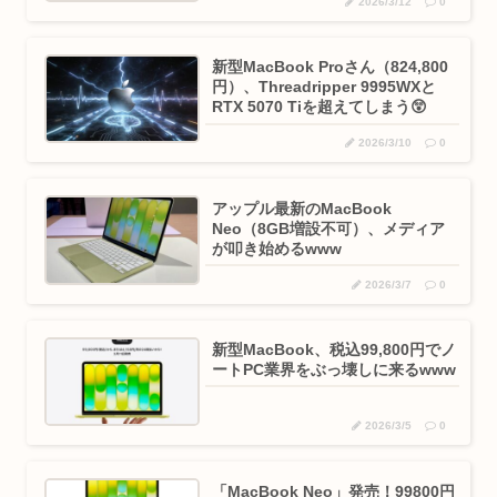
2026/3/12
0
新型MacBook Proさん（824,800
円）、Threadripper 9995WXと
RTX 5070 Tiを超えてしまう😲
2026/3/10
0
アップル最新のMacBook
Neo（8GB増設不可）、メディア
が叩き始めるwww
2026/3/7
0
新型MacBook、税込99,800円でノ
ートPC業界をぶっ壊しに来るwww
2026/3/5
0
「MacBook Neo」発売！99800円