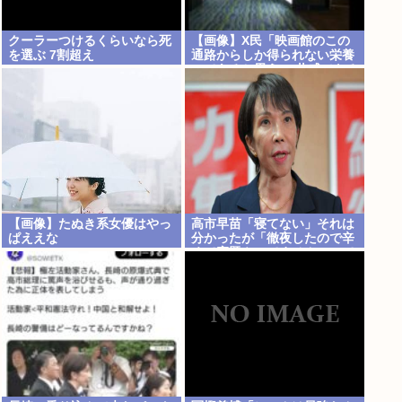
クーラーつけるくらいなら死
【画像】X民「映画館のこの
を選ぶ 7割超え
通路からしか得られない栄養
ってあると思う」 共感できる
と話題にwww
【画像】たぬき系女優はやっ
高市早苗「寝てない」それは
ぱええな
分かったが「徹夜したので辛
くて宿題やってません」って
言う奴高市早苗以外に見たこ
とないのだが