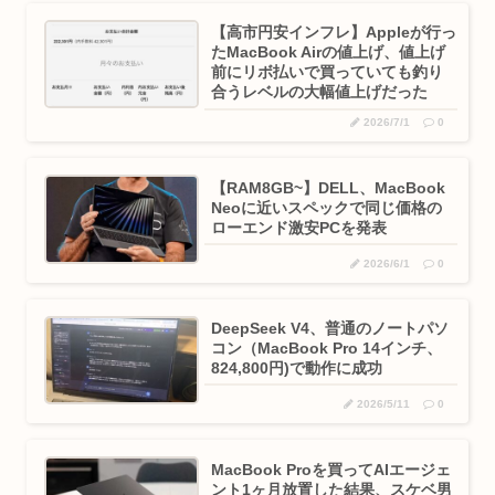
【高市円安インフレ】Appleが行っ
たMacBook Airの値上げ、値上げ
前にリボ払いで買っていても釣り
合うレベルの大幅値上げだった
2026/7/1
0
【RAM8GB~】DELL、MacBook
Neoに近いスペックで同じ価格の
ローエンド激安PCを発表
2026/6/1
0
DeepSeek V4、普通のノートパソ
コン（MacBook Pro 14インチ、
824,800円)で動作に成功
2026/5/11
0
MacBook Proを買ってAIエージェ
ント1ヶ月放置した結果、スケベ男