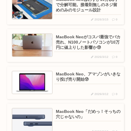
で分解可能。接着剤無しのネジ留
めのみのモジュール設計
2026/3/15
0
MacBook Neoがコスパ最強でバカ
売れ、N100ノートパソコンが10万
円に値上りした影響か😰
2026/3/12
0
MacBook Neo、アマゾンがいきな
り投げ売り開始😰
2026/3/12
0
MacBook Neo「だめっ！そっちの
穴じゃないの」