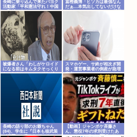
長崎に乗り込んで来たパヨク
冨樫義博「ヒソカは最強なん
活動家「平和憲法守れ！中国
だぁ…本気出してないだけな
と和解せよ！」
んだぁ…」 こいつのこの情熱
なんなの？
被爆者さん「わしがケロイド
スマホゲー、サ終が相次ぎ開
になる前はキムタクそっくり
発・運営事業者の倒産が急増
たったんじゃ」ハードなギャ
完全にオワコンか
グをかます
長崎の語り部のお爺ちゃん
【動画】ジャンポケ斉藤さ
(84)、学生に『日本も核武装
ん、懲役7年の求刑受けたあ
が必要』と言われびっくり
とのTikTokライブ配信がヤバ