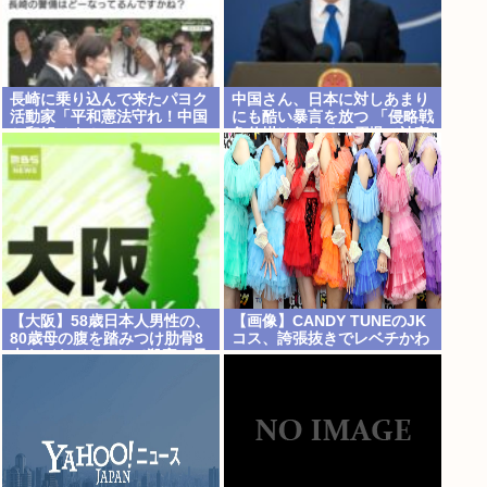
長崎に乗り込んで来たパヨク
中国さん、日本に対しあまり
活動家「平和憲法守れ！中国
にも酷い暴言を放つ 「侵略戦
と和解せよ！」
争仕掛けたくせに原爆で被害
者ビジネスするな」
【大阪】58歳日本人男性の、
【画像】CANDY TUNEのJK
80歳母の腹を踏みつけ肋骨8
コス、誇張抜きでレベチかわ
本をバキバキにして殺害。子
いいwww
供を産んだ結末がこれなら少
【Pickup08082959】
子化仕方ないね