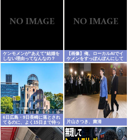
暮らし「介護疲れで日常的に
暴行」 岬町
ケンモメンが"あえて"結婚を
【画像】俺、ローカルAIでイ
しない理由ってなんなの？
ケメンをすっぽんぽんにして
しまうwww
6日広島・9日長崎に落とされ
片山さつき、粛清
てるのに、よく15日まで待っ
たよな