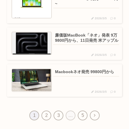
~
2026/3/5
0
廉価版MacBook「ネオ」発表 9万
9800円から、11日発売 米アップル
2026/3/5
0
Macbookネオ発売 99800円から
2026/3/5
0
次
1
2
3
…
5
へ