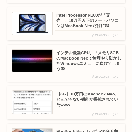
Intel Processor N100が「完
売」、10万円以下のノートパソコ
ンはMacBook Neoだけに😰
2026/3/25
0
インテル最新CPU、「メモリ8GB
のMacBook Neoで無理やり動かし
たWindowsエミュ」に負けてしま
う😨
2026/3/24
0
【8G】10万円のMacbook Neo、
とんでもない機能が搭載されてい
たwww
2026/3/15
0
MacBook Neoはわずか10分以内