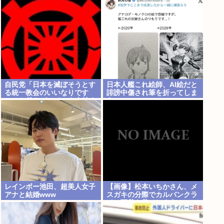
すぎると話題にwww
自民党「日本を滅ぼそうとす
日本人艦これ絵師、AI絵だと
る統一教会のいいなりです
誹謗中傷され筆を折ってしま
w」 お前らがコイツを支持す
う
る理由w
レインボー池田、超美人女子
【画像】松本いちかさん、メ
アナと結婚www
スガキの分際でカルバンクラ
イン下着を着てしまうwww