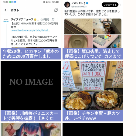
らビビった」
年収20億、ヒカキン「熊本の
【画像】坂口杏里、逃走して
ために2000万寄付しまし
便器にこびりついた カスまで
た。」
晒されるwww
【画像】川﨑桜がミニスカー
【画像】チキン南蛮＋豚カツ
トで美脚を披露！【さくた
丼、レベチwww
ん】【乃木坂46】