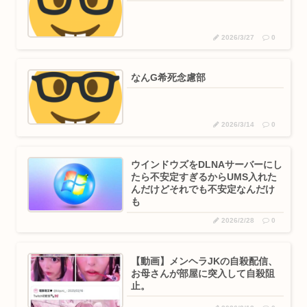
2026/3/27
0
なんG希死念慮部
2026/3/14
0
ウインドウズをDLNAサーバーにし
たら不安定すぎるからUMS入れた
んだけどそれでも不安定なんだけ
も
2026/2/28
0
【動画】メンヘラJKの自殺配信、
お母さんが部屋に突入して自殺阻
止。