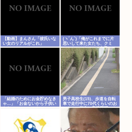
【動画】まんさん「彼氏いな
(ヽ´ん`)「俺がこれまでに片
い女のリアルがこれ」
思いして来た女たち、クミ
コ、ナミ、クミコ(1人目とは
別人、タミヨ、カオリ、ユカ
リ…」
「結婚のためにお金貯めなき
男子高校生(15)、歩道を自転
ゃ…」「お金ないから子供い
車で走行中に70代くらいのお
らない」←こいつら
っさんに衝突し意識不明にさ
せてしまう