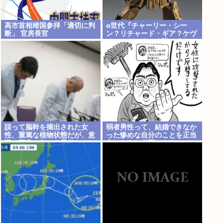
高市首相靖国参拝「適切に判
α世代『チャーリー・シー
断」 官房長官
ン？リチャード・ギア？ケヴ
ィン・コスナー？誰ですかそ
れ？？』何故なのか
誤って脳幹を摘出された女
弱者男性って、結婚できなか
性、重篤な植物状態だが、意
った惨めな自分のことを正当
識は正常で何かを思考してい
化しようと必死だよな
ると判明