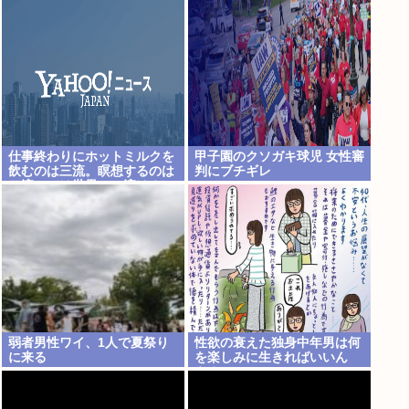
仕事終わりにホットミルクを
甲子園のクソガキ球児 女性審
飲むのは三流。瞑想するのは
判にブチギレ
二流。では世界の一流は？
弱者男性ワイ、1人で夏祭り
性欲の衰えた独身中年男は何
に来る
を楽しみに生きればいいん
や？