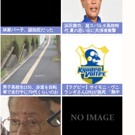
浜田雅功、超スパルタ高校時
林家パー子、認知症だった
代 夏の思い出に共演者衝撃
「ええ？」「それはかわいそ
う」
男子高校生(15)、歩道を自転
【ラグビー】サイモニ・ヴニ
車で走行中に70代くらいのお
ランギさん(26)が急死 「熱中
っさんに衝突し意識不明にさ
症で搬送」 九州電力キューデ
せてしまう
ンヴォルテクスで練習中