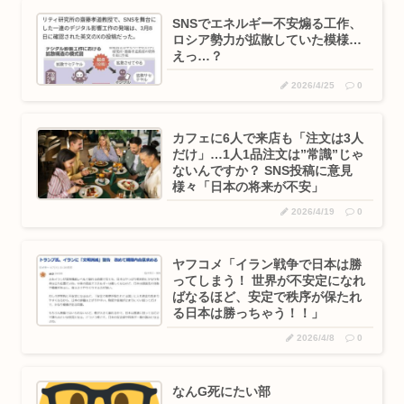
SNSでエネルギー不安煽る工作、
ロシア勢力が拡散していた模様…
えっ…？
2026/4/25
0
カフェに6人で来店も「注文は3人
だけ」…1人1品注文は”常識”じゃ
ないんですか？ SNS投稿に意見
様々「日本の将来が不安」
2026/4/19
0
ヤフコメ「イラン戦争で日本は勝
ってしまう！ 世界が不安定になれ
ばなるほど、安定で秩序が保たれ
る日本は勝っちゃう！！」
2026/4/8
0
なんG死にたい部