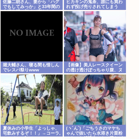
佐藤二朗さん、妻から「ハグ
ヒカキンの鬼茶、誰にも買わ
でもしてみっか」と33年間の
れず投げ売りされてしまう
夫婦生活で初めて言われる
www
堀大輔さん、寝る間も惜しん
【画像】美人レースクイーン
でレスバ祭りwww
の透け透けぽっちゃり腹、ヌ
ケる
夏休みの小学生「よっしゃ、
(ヽ´ん`)「ごちうさのマヤち
宅飲みするぞ！！」→コーラ,
ゃんで抜いたら水溶き片栗粉
ミロ,カルピス！www
みたいな精液出てきて我なが