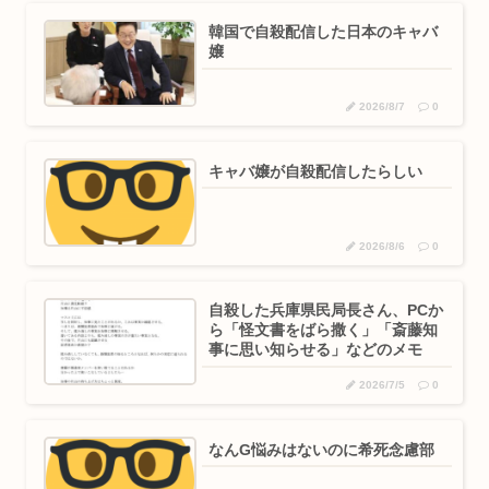
韓国で自殺配信した日本のキャバ
嬢
2026/8/7
0
キャバ嬢が自殺配信したらしい
2026/8/6
0
自殺した兵庫県民局長さん、PCか
ら「怪文書をばら撒く」「斎藤知
事に思い知らせる」などのメモ
2026/7/5
0
なんG悩みはないのに希死念慮部