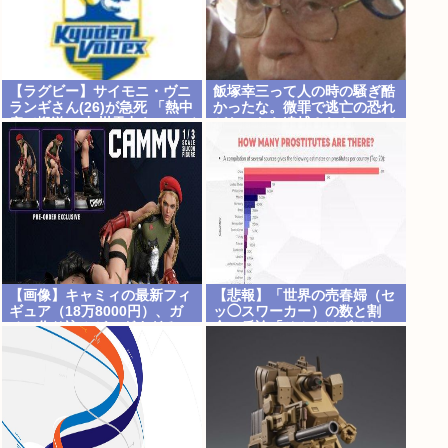
【ラグビー】サイモニ・ヴニ
飯塚幸三って人の時の騒ぎ酷
ランギさん(26)が急死 「熱中
かったな。微罪で逃亡の恐れ
症で搬送」 九州電力キューデ
がないなら逮捕されないって
ンヴォルテクスで練習中
常識も知らんし
【画像】キャミィの最新フィ
【悲報】「世界の売春婦（セ
ギュア（18万8000円）、ガ
ッ◯スワーカー）の数と割
チで作り込みがエグすぎる
合」反論「そんなはずはない
日本は上位なはずだ」←これ