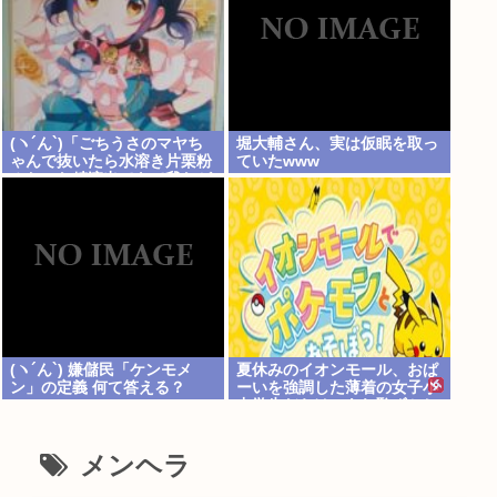
(ヽ´ん`)「ごちうさのマヤち
堀大輔さん、実は仮眠を取っ
ゃんで抜いたら水溶き片栗粉
ていたwww
みたいな精液出てきて我なが
らビビった」
(ヽ´ん`) 嫌儲民「ケンモメ
夏休みのイオンモール、おぱ
ン」の定義 何て答える？
ーいを強調した薄着の女子小
中学生だらけ。あれ恥ずかし
くないの？
メンヘラ