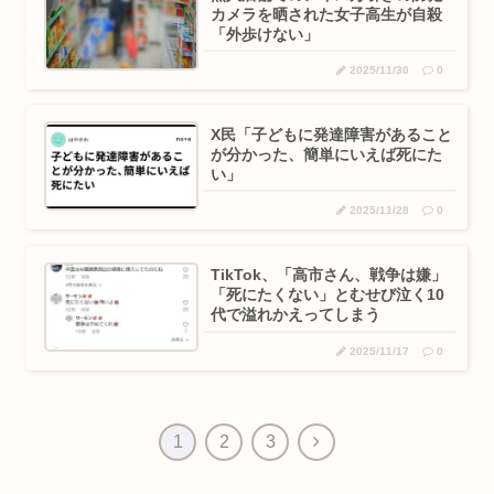
カメラを晒された女子高生が自殺
「外歩けない」
2025/11/30
0
X民「子どもに発達障害があること
が分かった、簡単にいえば死にた
い」
2025/11/28
0
TikTok、「高市さん、戦争は嫌」
「死にたくない」とむせび泣く10
代で溢れかえってしまう
2025/11/17
0
次
1
2
3
へ