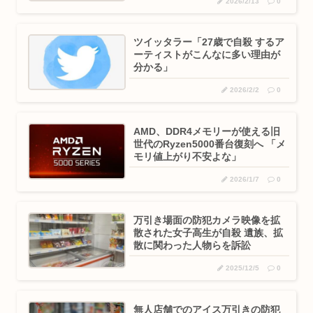
2026/2/13
0
ツイッタラー「27歳で自殺 するア
ーティストがこんなに多い理由が
分かる」
2026/2/2
0
AMD、DDR4メモリーが使える旧
世代のRyzen5000番台復刻へ 「メ
モリ値上がり不安よな」
2026/1/7
0
万引き場面の防犯カメラ映像を拡
散された女子高生が自殺 遺族、拡
散に関わった人物らを訴訟
2025/12/5
0
無人店舗でのアイス万引きの防犯