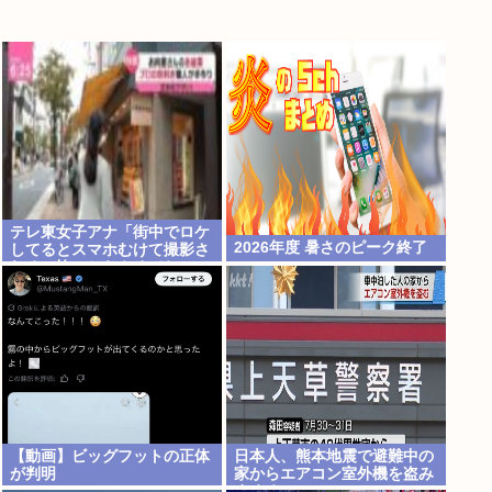
テレ東女子アナ「街中でロケ
2026年度 暑さのピーク終了
してるとスマホむけて撮影さ
れる、怖いからやめてね」
【動画】ビッグフットの正体
日本人、熊本地震で避難中の
が判明
家からエアコン室外機を盗み
まくる