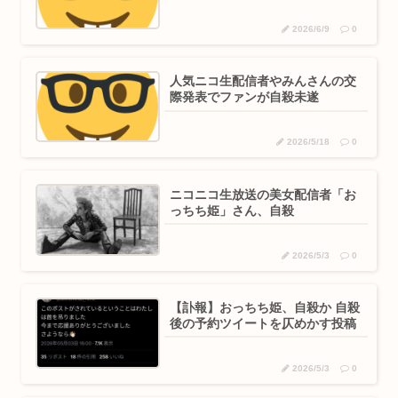
2026/6/9
0
人気ニコ生配信者やみんさんの交
際発表でファンが自殺未遂
2026/5/18
0
ニコニコ生放送の美女配信者「お
っちち姫」さん、自殺
2026/5/3
0
【訃報】おっちち姫、自殺か 自殺
後の予約ツイートを仄めかす投稿
2026/5/3
0