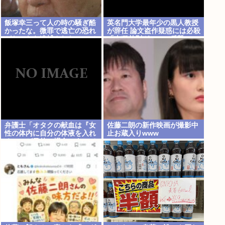
飯塚幸三って人の時の騒ぎ酷
英名門大学最年少の黒人教授
かったな。微罪で逃亡の恐れ
が辞任 論文盗作疑惑には必殺
がないなら逮捕されないって
「人種差別ガー」で反撃
常識も知らんし
弁護士「オタクの献血は『女
佐藤二朗の新作映画が撮影中
性の体内に自分の体液を入れ
止お蔵入りwww
る』のが目的。場合によって
は不同意性交罪に当たる」