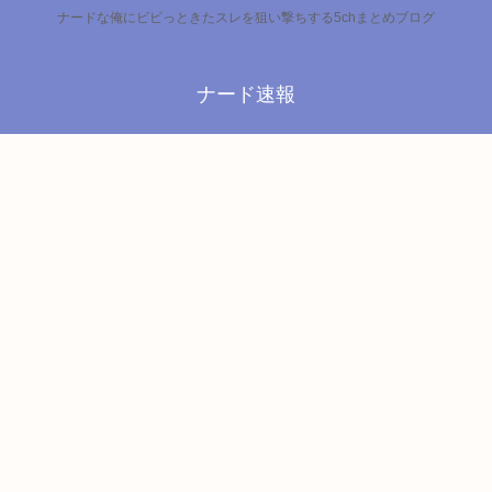
ナードな俺にビビっときたスレを狙い撃ちする5chまとめブログ
ナード速報