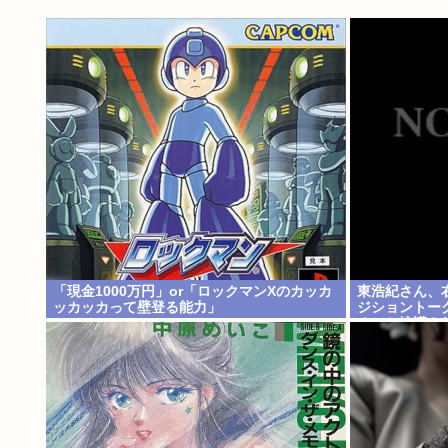
「現金1000万円」or「ロックマンXのカッカ
東浩紀さん、
ッカッカって壁登る能力」
ジショントー
る」と擁護さ