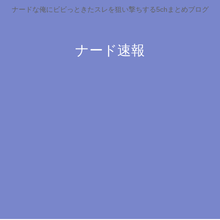
ナードな俺にビビっときたスレを狙い撃ちする5chまとめブログ
ナード速報