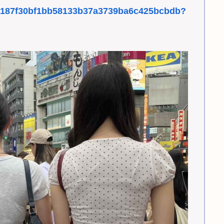
9d22187f30bf1bb58133b37a3739ba6c425bcbdb?