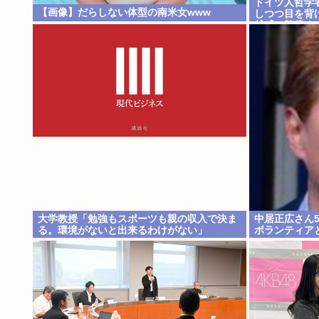
ドイツ人哲学
【画像】だらしない体型の南米女www
しつつ目を背
越感、堕落す
大学教授「勉強もスポーツも親の収入で決ま
中居正広さん
る。環境がないと出来るわけがない」
ボランティア