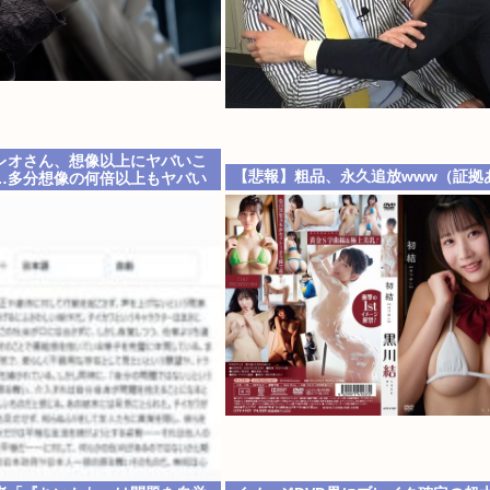
レオさん、想像以上にヤバいこ
【悲報】粗品、永久追放www（証拠
…多分想像の何倍以上もヤバい