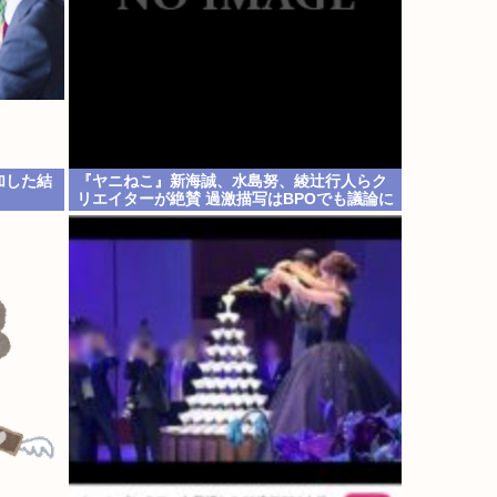
加した結
『ヤニねこ』新海誠、水島努、綾辻行人らク
リエイターが絶賛 過激描写はBPOでも議論に