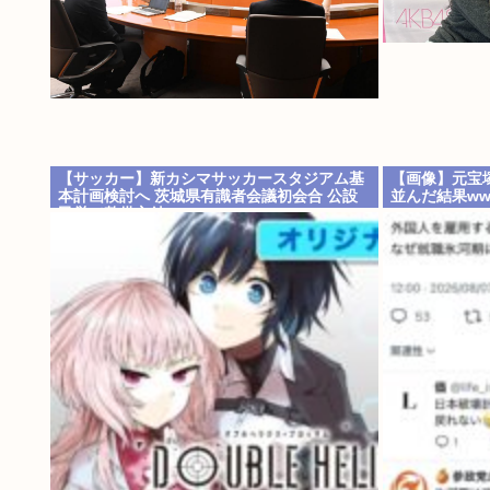
【サッカー】新カシマサッカースタジアム基
【画像】元宝
本計画検討へ 茨城県有識者会議初会合 公設
並んだ結果ww
民営で整備方針