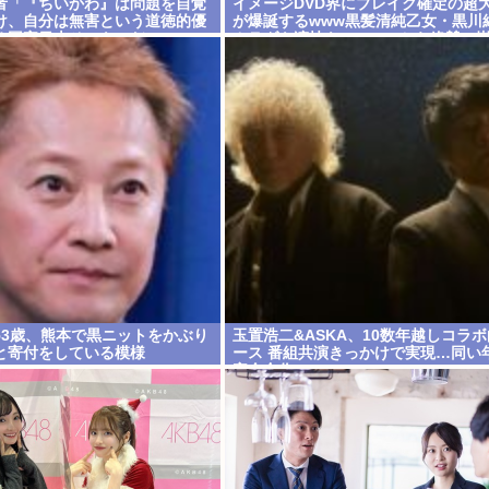
者「『ちいかわ』は問題を自覚
イメージDVD界にブレイク確定の超
け、自分は無害という道徳的優
が爆誕するwww黒髪清純乙女・黒川
る国家日本そのものだ」
カラダも演技もIVファンから絶賛の
女作「初結」の動画＆画像まとめ！
53歳、熊本で黒ニットをかぶり
玉置浩二&ASKA、10数年越しコラ
と寄付をしている模様
ース 番組共演きっかけで実現…同い
完全合作