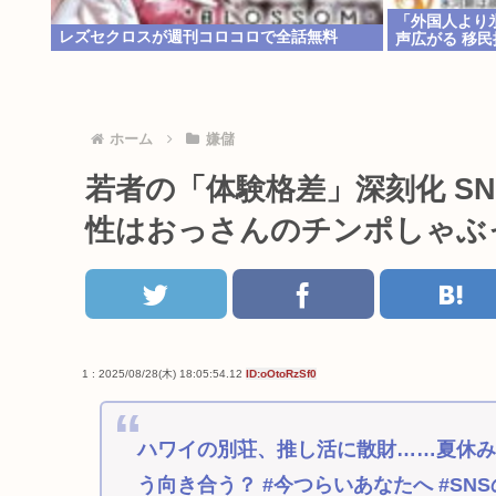
「外国人より
レズセクロスが週刊コロコロで全話無料
声広がる 移
ホーム
嫌儲
若者の「体験格差」深刻化 S
性はおっさんのチンポしゃぶ
1 : 2025/08/28(木) 18:05:54.12
ID:oOtoRzSf0
ハワイの別荘、推し活に散財……夏休み
う向き合う？ #今つらいあなたへ #SN