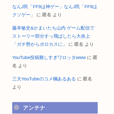
なんJ民「FF9は神ゲー」なんJ民「FF9は
クソゲー」
に
匿名
より
藤本敏史&かまいたち山内 ゲーム配信で
ストーリー部分すっ飛ばしたら大炎上
「ガチ勢からボロカスに」
に
匿名
より
YouTube投稿難しすぎワロッタwww
に
匿
名
より
三大YouTubeのコメ欄あるある
に
匿名
より
アンテナ