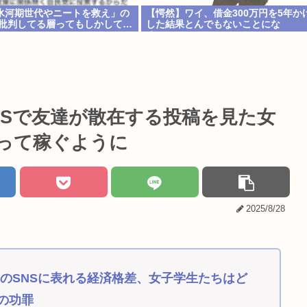
氷河期世代やニートを救え」の
【愕然】ワイ、借金300万円を5年か
民批判してる層ってもしかして…
した結果とんでもないことにな
る・・・・・・
NSで友達が散在する投稿を見た女
って稼ぐように
2025/8/28
のSNSに表れる経済格差、女子学生たちはど
Sの功罪