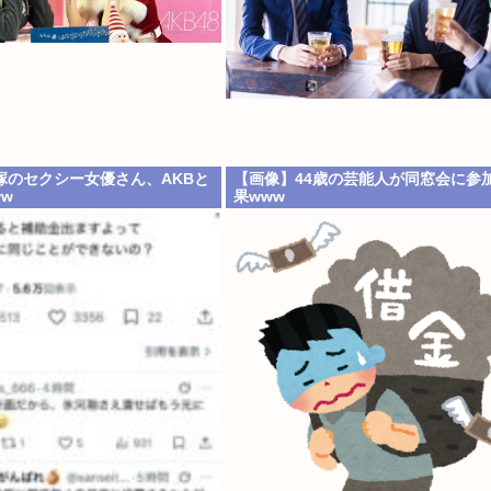
塚のセクシー女優さん、AKBと
【画像】44歳の芸能人が同窓会に参
w
果www