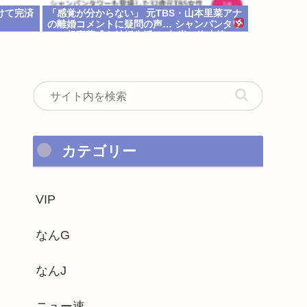
けて完済
「感覚が分からない」 元TBS・山本里菜アナ
の離婚コメントに疑問の声… シャンパンタワ
ーの超豪華式も結婚生活は4年半で終止符
カテゴリー
VIP
なんG
なんJ
ニュー速