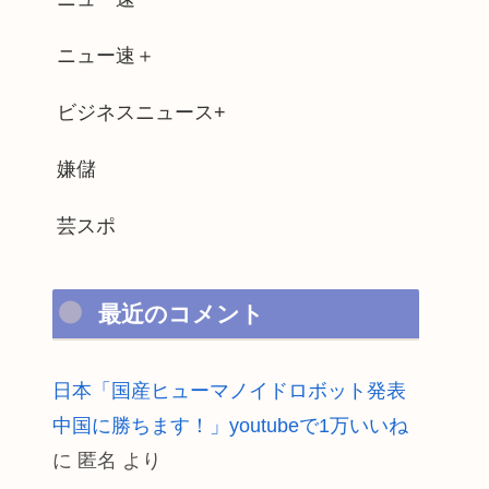
ニュー速＋
ビジネスニュース+
嫌儲
芸スポ
最近のコメント
日本「国産ヒューマノイドロボット発表
中国に勝ちます！」youtubeで1万いいね
に
匿名
より