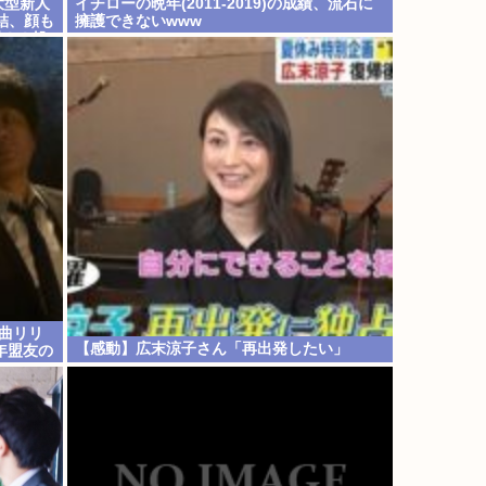
大型新人
イチローの晩年(2011-2019)の成績、流石に
結、顔も
擁護できないwww
嵐！！処
！
ボ曲リリ
【感動】広末涼子さん「再出発したい」
年盟友の