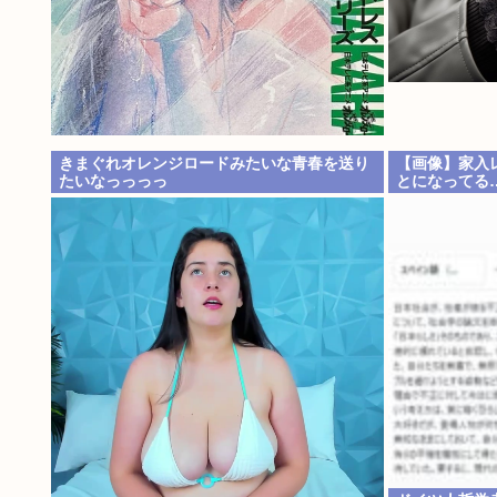
きまぐれオレンジロードみたいな青春を送り
【画像】家入
たいなっっっっ
とになってる
www