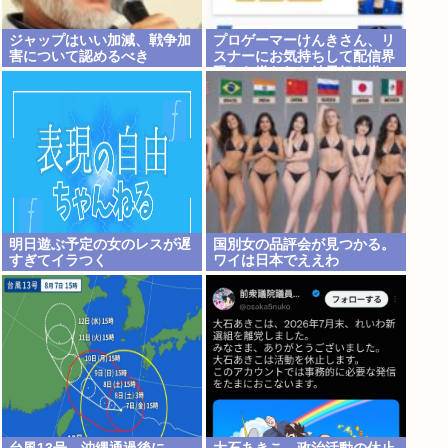
ジャップはいい加減、戦争加
プロゲーマーけんきさん、リ
害について認めるべき
スナーにお気持ちして配信界
隈から嫌われた結果好き嫌い
5位にwww
明日遊ぶ予定の女のレスが遅
国別女の品評会が見つかる。
すぎてイラつく
ワイは日本でええわ