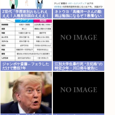
Z世代「学歴差別おもしれえ
ネトウヨ「高橋洋一さんの動
ええ！人種差別面白えええ！
画は勉強になるぞ？教養ない
ブサイク差別おもしれえ！人
んだね、かわいそう」
を馬鹿にするの面白ええ
え！」
ジャンポケ斎藤←フェラした
江別大学生暴行死 “主犯格”の
だけで懲役7年
特定少年・川口侑斗被告に
「無期懲役」の判決 当時17
歳少年に「懲役30年」の判決