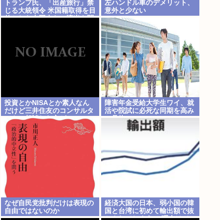
トランプ氏、「出産旅行」禁
左ハンドル車のデメリット、
じる大統領令 米国籍取得を目
意外と少ない
的とした中国人らの渡米を問
題視
投資とかNISAとか素人なん
障害年金受給大学生ワイ、就
だけど三井住友のコンサルタ
活や院試に必死な同期を高み
ントに相談した方がいいの
の見物www
か？
なぜ自民党批判だけは表現の
経済大国の日本、弱小国の韓
自由ではないのか
国と台湾に初めて輸出額で抜
かされてしまう… 理由はジャ