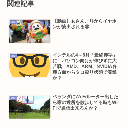
関連記事
ング 5位は埼玉県川口市、4位京都市
嫌儲やってる中学生やけど、ババア（母親）の昼
【動画】女さん、耳からイヤホ
嫌儲
飯が手抜きすぎてキレそう
ンが摘出される😨
KIINA.こと氷川きよしさん、ライブを前にあたシ
コ欲全開www
ショートスリーパー堀さん、高須クリニックに医
インテルの4～6月「最終赤字」
学的に詰められてガチ切れwww
嫌儲
に パソコン向けが伸びずに大
おぎやはぎ嘆く パーカー、ハーフパンツに続きボ
苦戦 AMD、ARM、NVIDIA各
種方面からタコ殴り状態で廃業
ディーバッグも”ダサい”論争に「なんでおじさん
か？
だけ言われるの？」
「OMANNEKO」がプラモデルになった！”刺さる
ベランダにWi-Fiルーター出した
要素”をふんだんに盛り自衛隊公式😲
嫌儲
ら家の近所を散歩してる時もWi-
夏休み全く面白くないんだが
Fiで通信出来るんか？
楽しんご “元ジャンポケ斉藤慎二被告求刑懲役7
年”に私見…