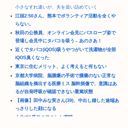
小さなすれ違いが、夫を追い詰めていく
江頭2:50さん、熊本でボランティア活動を全くや
らない。
秋田の公務員、オンライン会見にバスローブ姿で
登場し会見中にタバコを吸う←あのさあ！
近くでタバコ(iQOS)吸うやつがいて洗濯物が全部
iQOS臭くなった
東京に住むメリット、よく考えると何もない
京都大学病院、脳腫瘍の手術で腫瘍のない正常な
脳組織を摘出する医療ミス 脳幹損傷で、意識はあ
るが自発呼吸が確認できない重篤状態
【画像】田中みな実さん(39)、中出し婚した途端あ
っさりした顔になる
人生で1番ワクワクした瞬間
日本人が減り「外国人が増えた」市区町村ランキ