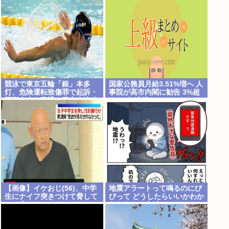
専門家「宇宙ごみ処分に無頓
着」
競泳で東京五輪「銀」本多
国家公務員月給3.51%増へ 人
灯、危険運転致傷罪で起訴・
事院が高市内閣に勧告 3%超
国際大会を辞退…日本水泳連
えは2年連続
盟「報告が遅れお詫び」
【画像】イケおじ(56)、中学
地震アラートって鳴るのにび
生にナイフ突きつけて脅して
びって どうしたらいいかわか
レ●プwww
らんよな(ヽ´ん`)