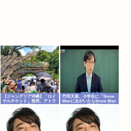
【ジャングリア沖縄】「ロイ
竹田天皇、小学生に「Snow
ヤルチケット」発売、アトラ
Manに女がいたらSnow Man
クション優先案内、ソフトド
じゃない」で男系天皇を熱弁
リンク飲み放題、スパ利用、
www
駐車場無料…大人29700円