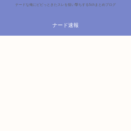
ナードな俺にビビっときたスレを狙い撃ちする5chまとめブログ
ナード速報