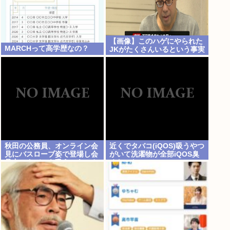
【画像】このハゲにやられた
MARCHって高学歴なの？
JKがたくさんいるという事実
秋田の公務員、オンライン会
近くでタバコ(iQOS)吸うやつ
見にバスローブ姿で登場し会
がいて洗濯物が全部iQOS臭
見中にタバコを吸う←あのさ
くなった
あ！