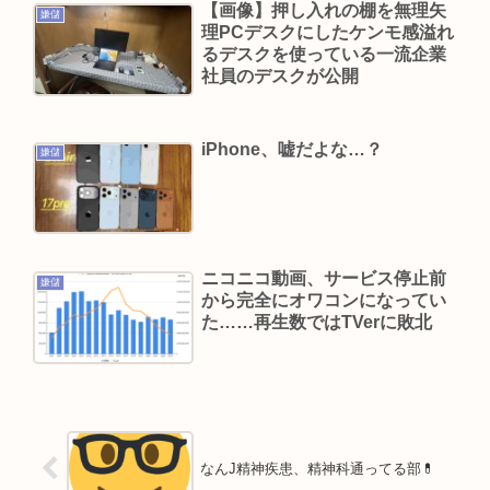
【画像】押し入れの棚を無理矢
嫌儲
理PCデスクにしたケンモ感溢れ
Powered by livedoor 相互RSS
るデスクを使っている一流企業
社員のデスクが公開
iPhone、嘘だよな…？
嫌儲
ニコニコ動画、サービス停止前
嫌儲
から完全にオワコンになってい
た……再生数ではTVerに敗北
なんJ精神疾患、精神科通ってる部💊