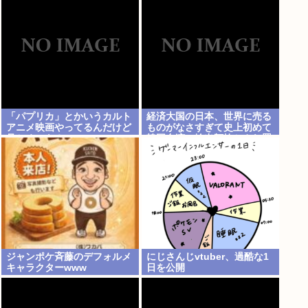
ップはAI関連で世界に輸出す
るものがないためw
「パプリカ」とかいうカルト
経済大国の日本、世界に売る
アニメ映画やってるんだけど
ものがなさすぎて史上初めて
見とくべき？
韓国台湾に輸出額抜かされ置
いてけぼりwww
ジャンポケ斉藤のデフォルメ
にじさんじvtuber、過酷な1
キャラクターwww
日を公開