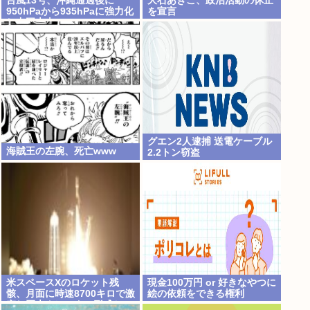
台風13号、沖縄通過後に
大石あきこ、政治活動の休止
950hPaから935hPaに強力化
を宣言
し中国本土へwww
グエン2人逮捕 送電ケーブル
海賊王の左腕、死亡www
2.2トン窃盗
米スペースXのロケット残
現金100万円 or 好きなやつに
骸、月面に時速8700キロで激
絵の依頼をできる権利
突し巨大クレーター形成か…