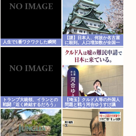
【謎】日本人、何故か名古屋
人生で1番ワクワクした瞬間
に殺到。人口増加数が全国一
位に
トランプ大統領、イランとの
【埼玉】クルド人等の外国人
戦闘「近く終結するだろう」
問題と戦う河合ゆうすけ議
と表明
員 埼玉県知事に立候補へ
外国人生活保護を潰す全国初
の知事が誕生か