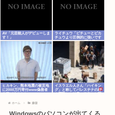
AV「元芸能人がデビューしま
ライチュウ「ピチューとピカ
す！」
チュウより圧倒的に強いです
www」←こいつが不人気な
理由
ヒカキン、熊本地震の被災地
イスラエル人さん「ハイキン
に2000万円寄付www偽善者
グ」と称してパレスチナの村
仕草が止まらないwww
を襲撃した結果、銃奪われ死
亡。イスラエル軍「村民はテ
ロリスト！」
ホーム
嫌儲
Windowsのパソコンが出てくる