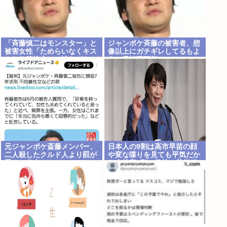
「斉藤慎二はモンスター」と
ジャンポケ斉藤の被害者、想
被害女性「ためらいなくキス
像以上にガチギレしてるもよ
され口腔性交…」涙ながらに
う。示談不可能か。
訴えた被害後の”深刻な
PTSD”
元ジャンポケ斎藤メンバー、
日本人の9割は高市早苗の顔
二人殺したクルド人より罰が
や変な喋りを見ても平気だか
重くて炎上www
ら支持率9割。学校の美術科
と音楽科はしっかりして！