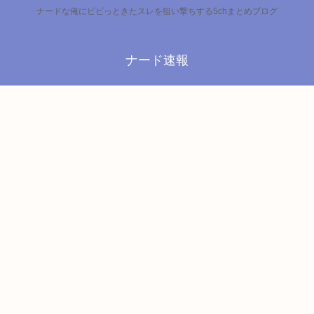
ナードな俺にビビっときたスレを狙い撃ちする5chまとめブログ
ナード速報