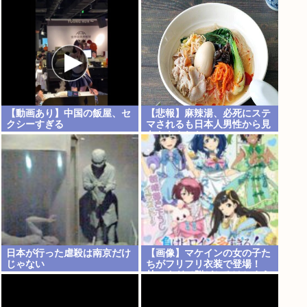
されてたのになぜ改善されな
いのか？
【動画あり】中国の飯屋、セ
【悲報】麻辣湯、必死にステ
クシーすぎる
マされるも日本人男性から見
向きもされない
日本が行った虐殺は南京だけ
【画像】マケインの女の子た
じゃない
ちがフリフリ衣装で登場！
甘々すぎて脳がとろけちまう
ぞ