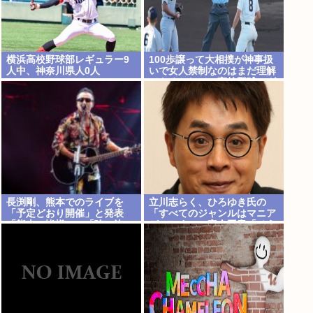
横浜高校野球部レギュラー9
100歩譲って大相撲が神事扱
人中、神奈川県人0人
いで女人禁制なのはまだ理解
できるとして、高校野球のグ
ラウンドが女人禁制だったの
はマジ意味わからん
長渕剛、熊本でのライブを
立川志らく、ひろゆき氏の
「予定どおり開催」と発表
「すべてのジャンルはマニア
「熊本の皆様へ」「強い決
がつぶす」に完全同意「そう
意」のメッセージ&寄付も表
いう連中が落語をつぶす」
明