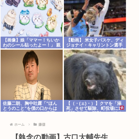
【画像】娘「ママー！ちいか
【動画】 米女子バスケ、ディ
わのシール貼ったよー！」 親
ジョナイ・キャリントン選手
「！！！！！！」
の余りにあからさまなラフプ
レーに批判殺到
佐藤二朗、胸中吐露「”ほん
【（・(ェ)・）】クマを「溺
とうのこと”を僕の口からは
死」させて駆除、町役場に1
何ひとつ言えなくて…言葉に
週間「抗議」殺到…なぜ銃を
できぬ悔しさ」
使えなかった？岩手・雫石町
が明かす背景
ホーム
嫌儲
【執念の動画】古口大輔先生