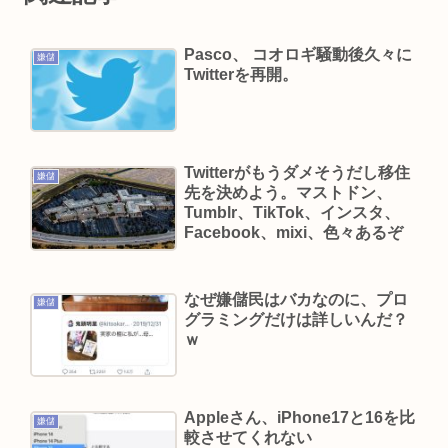
ロック」もランクイン
Pasco、 コオロギ騒動後久々に
コンビニでパンツ買うやつwww
嫌儲
Twitterを再開。
高級車さん、ちょっと駐車位置をはみ出しただけ
で晒されるwwwWwwWWw
【正論】産経「前代未聞の無責任男、石破茂」
Twitterがもうダメそうだし移住
18歳美少女アイドル星乃ゆら、シンママだと発
嫌儲
先を決めよう。マストドン、
覚。運営は「未婚で現在交際している相手もいな
Tumblr、TikTok、インスタ、
Facebook、mixi、色々あるぞ
いので大丈夫」と発表
トンボとかいうクソキショい虫が市民権を得てる
理由w
なぜ嫌儲民はバカなのに、プロ
嫌儲
グラミングだけは詳しいんだ？
中年層が「ちいかわ」にハマる理由www
ｗ
イケメンアイドル重岡大毅が結婚。相手女性がバ
チクソに叩かれる。
VIVANTがつまらない理由
Appleさん、iPhone17と16を比
嫌儲
較させてくれない