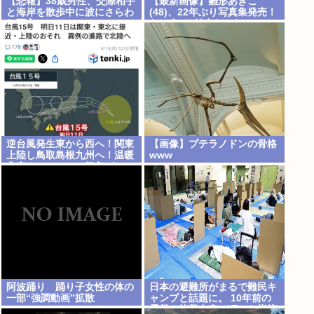
【悲報】38歳男性、交際相手
【最新画像】雛形あきこ
と海岸を散歩中に波にさらわ
(48)、22年ぶり写真集発売！
れ死亡
お●ぱいは健在だった！
逆台風発生東から西へ！関東
【画像】プテラノドンの骨格
上陸し鳥取島根九州へ！温暖
www
化車カスのせいで気象がシッ
チャカメッチャカ
阿波踊り 踊り子女性の体の
日本の避難所がまるで難民キ
一部“強調動画”拡散
ャンプと話題に。 10年前の
震災や能登自身の頃から指摘