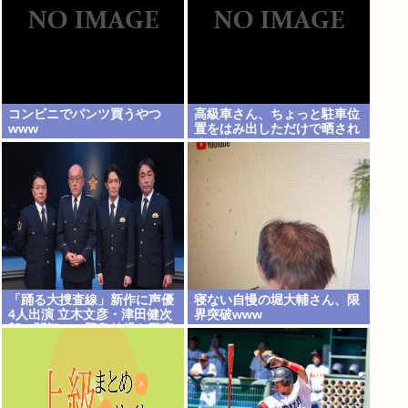
コンビニでパンツ買うやつ
高級車さん、ちょっと駐車位
www
置をはみ出しただけで晒され
るwwwWwwWWw
「踊る大捜査線」新作に声優
寝ない自慢の堀大輔さん、限
4人出演 立木文彦・津田健次
界突破www
郎・関智一・野島健児ら警察
庁の最高幹部役で