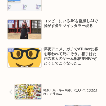
Powered by livedoor 相互RSS
コンビニにいるJKを盗撮しAIで
嫌儲
脱がす畜生ツイッタラー現る
深夜アニメ、ガチでVTuberに客
嫌儲
を奪われて死にそう。相手はた
だの素人のゲーム配信集団やぞ
どうしてこうなった…
神奈川県・茅ヶ崎市、なんG民に支配さ
れてる件www