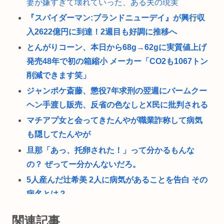
妻が嫌すぎて壊れていった、ある夫の現実
『スパイダーマン:ブランドニューデイ』が興行収
入2622億円に到達！2週目も好調に推移へ
とんがりコーン、本日から68g→62gに実質値上げ
発売48年で初の箱縮小 メーカー「CO2も1067トン
削減できます笑」
ジャンポケ斎藤、懲役7年求刑の翌週にバームクー
ヘン手渡し販売、反省の色なしとX民に批判される
マチアプ女と会ってきたんやが職業詐称して病気
も隠してたんやが
旦那「あっ、托卵された！」って分かるもんな
の？ ぜってー分かんないだろ。
5人産んだ辻希美 2人に病気があることを告白 その
病名とは？
【映画動員ランキング】「映画ちいかわ」動員1位
関連記事
に返り咲き！「ミニオンズ」「あの星」「ブルー