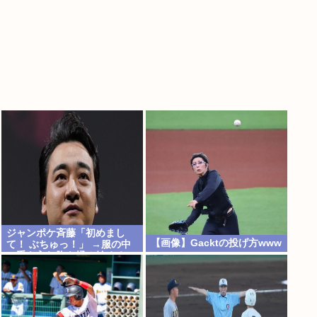
ジャンポケ斉藤「初めまし
【画像】Gacktの投げ方www
て！ ぶちゅっ！」 →服の中
に手を入れ胸を揉み始める。
これ異常者だろ(´・ω・`)