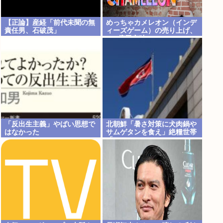
【正論】産経「前代未聞の無
めっちゃカメレオン（インデ
責任男、石破茂」
ィーズゲーム）の売り上げ、
147億円突破www
「反出生主義」やばい思想で
北朝鮮「暑さ対策に犬肉鍋や
はなかった
サムゲタンを食え」絶糧世帯
「…」