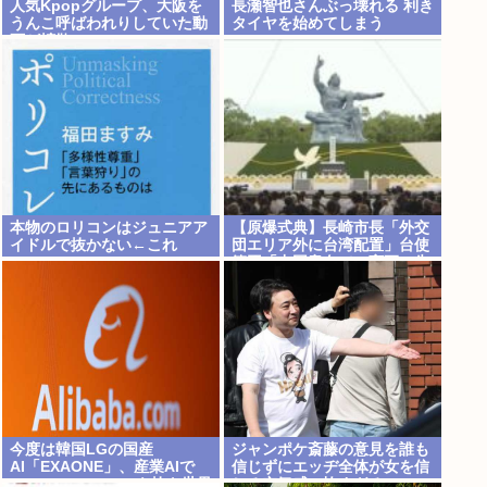
人気Kpopグループ、大阪を
長瀬智也さんぶっ壊れる 利き
うんこ呼ばわれりしていた動
タイヤを始めてしまう
画が拡散www
本物のロリコンはジュニアア
【原爆式典】長崎市長「外交
イドルで抜かない←これ
団エリア外に台湾配置」台使
節団「中国意向での変更に失
望」→欠席
今度は韓国LGの国産
ジャンポケ斎藤の意見を誰も
AI「EXAONE」、産業AIで
信じずにエッヂ全体が女を信
Google・Alibabaを抜き世界
じる空気感、怖すぎる