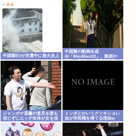
1位 日本さんもう40周遅れぐ
らいになる
中国製の動画生成
中国製EVが充電中に発火炎上
AI「MiniMaxH3」、動画や
画像、音楽の参照機能搭載で
ディープフェイク作り放題
に。終わりの始まりか
ジャンポケ斎藤の意見を誰も
トンボとかいうクソキショい
信じずにエッヂ全体が女を信
虫が市民権を得てる理由w
じる空気感、怖すぎる