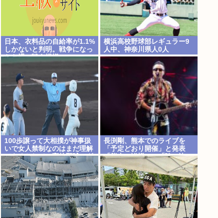
日本、衣料品の自給率が1.1%
横浜高校野球部レギュラー9
しかないと判明。戦争になっ
人中、神奈川県人0人
たら裸で戦う模様www
100歩譲って大相撲が神事扱
長渕剛、熊本でのライブを
いで女人禁制なのはまだ理解
「予定どおり開催」と発表
できるとして、高校野球のグ
「熊本の皆様へ」「強い決
ラウンドが女人禁制だったの
意」のメッセージ&寄付も表
はマジ意味わからん
明