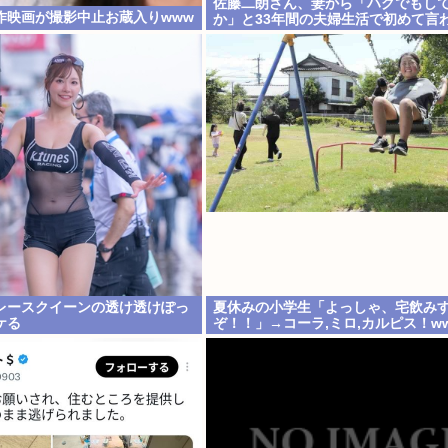
佐藤二朗さん、妻から「ハグでもし
作映画が撮影中止お蔵入りwww
か」と33年間の夫婦生活で初めて言
レースクイーンの透け透けぽっ
夏休みの小学生「よっしゃ、宅飲み
ケる
ぞ！！」→コーラ,ミロ,カルピス！w