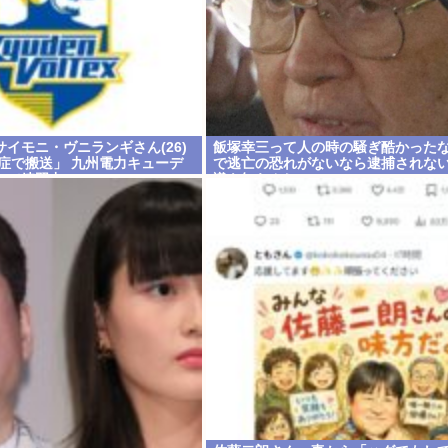
イモニ・ヴニランギさん(26)
飯塚幸三って人の時の騒ぎ酷かった
中症で搬送」 九州電力キューデ
で逃亡の恐れがないなら逮捕されな
スで練習中
識も知らんし