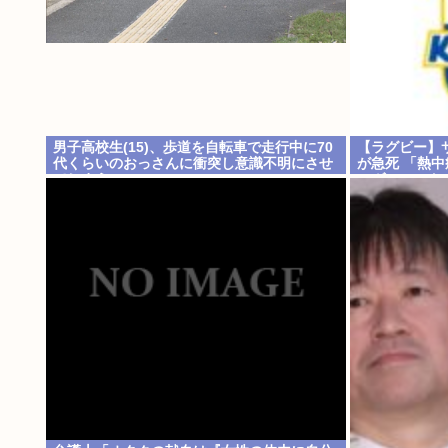
男子高校生(15)、歩道を自転車で走行中に70
【ラグビー】サ
代くらいのおっさんに衝突し意識不明にさせ
が急死 「熱
てしまう
ンヴォルテク