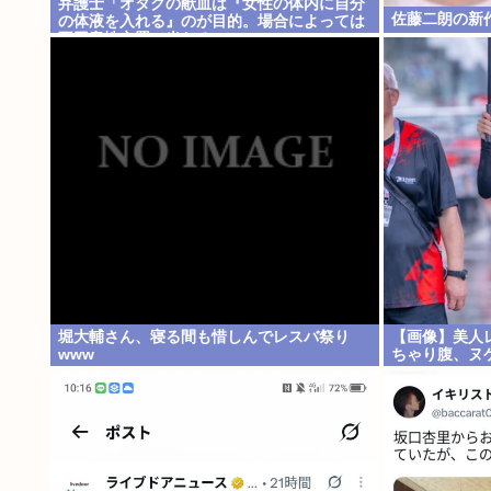
弁護士「オタクの献血は『女性の体内に自分
佐藤二朗の新
の体液を入れる』のが目的。場合によっては
不同意性交罪に当たる」
堀大輔さん、寝る間も惜しんでレスバ祭り
【画像】美人
www
ちゃり腹、ヌ