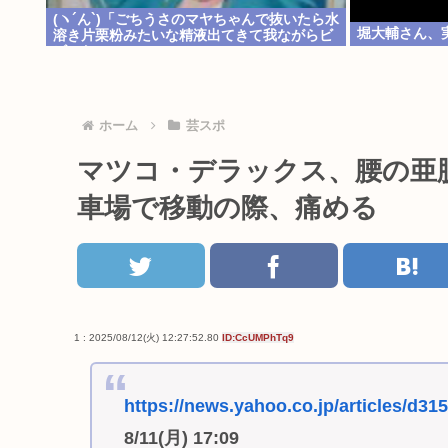
(ヽ´ん`)「ごちうさのマヤちゃんで抜いたら水
堀大輔さん、
溶き片栗粉みたいな精液出てきて我ながらビ
ビった」
ホーム
芸スポ
マツコ・デラックス、腰の亜脱
車場で移動の際、痛める
1 : 2025/08/12(火) 12:27:52.80
ID:CcUMPhTq9
https://news.yahoo.co.jp/articles/d
8/11(月) 17:09