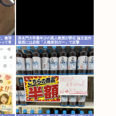
な。微罪
英名門大学最年少の黒人教授が辞任 論文盗作
いって常
疑惑には必殺「人種差別ガー」で反撃