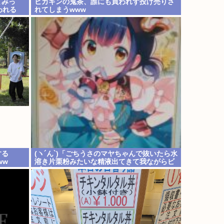
てみっ
ヒカキンの鬼茶、誰にも買われず投げ売りさ
われる
れてしまうwww
する
(ヽ´ん`)「ごちうさのマヤちゃんで抜いたら水
ww
溶き片栗粉みたいな精液出てきて我ながらビ
ビった」