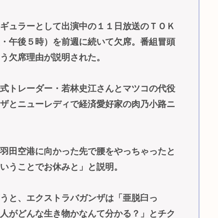
レギュラーとして出演中の１１日放送のＴＯＫ
曜・午後５時）を前週に続いて欠席。番組冒頭
いう欠席理由が説明された。
株式トレーダー・若林史江さんとマツコの代役
ンザとニューレディで経済愛好家の肉乃小路ニ
で羽田空港に向かった先で腰をやっちゃったと
ということでお休みと」と説明。
言うと、エクストラバガンザは「亜脱臼っ
の人がどんな生き物かなんて分かる？」とチク