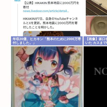
年収20億、ヒカキン「熊本のために2000万寄
【画像】坂口
付しました。」
いた カスまで