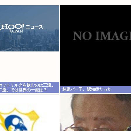
ホットミルクを飲むのは三流。
林家パー子、認知症だった
二流。では世界の一流は？