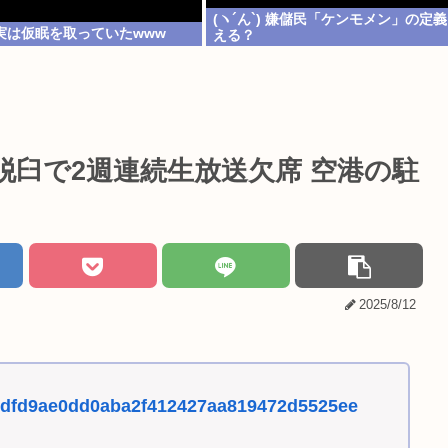
(ヽ´ん`) 嫌儲民「ケンモメン」の定義
実は仮眠を取っていたwww
える？
臼で2週連続生放送欠席 空港の駐
2025/8/12
315dfd9ae0dd0aba2f412427aa819472d5525ee