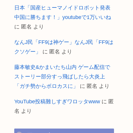
日本「国産ヒューマノイドロボット発表
中国に勝ちます！」youtubeで1万いいね
に
匿名
より
なんJ民「FF9は神ゲー」なんJ民「FF9は
クソゲー」
に
匿名
より
藤本敏史&かまいたち山内 ゲーム配信で
ストーリー部分すっ飛ばしたら大炎上
「ガチ勢からボロカスに」
に
匿名
より
YouTube投稿難しすぎワロッタwww
に
匿
名
より