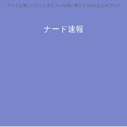
ナードな俺にビビっときたスレを狙い撃ちする5chまとめブログ
ナード速報