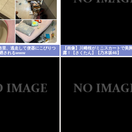
杏里、逃走して便器にこびりつ
【画像】川﨑桜がミニスカートで美
晒されるwww
露！【さくたん】【乃木坂46】