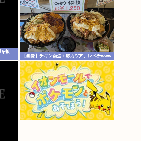
脚を披
【画像】チキン南蛮＋豚カツ丼、レベチwww