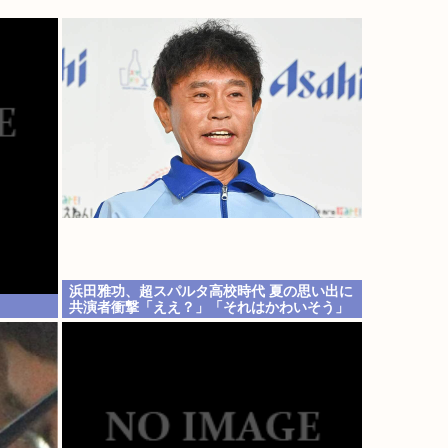
浜田雅功、超スパルタ高校時代 夏の思い出に
共演者衝撃「ええ？」「それはかわいそう」