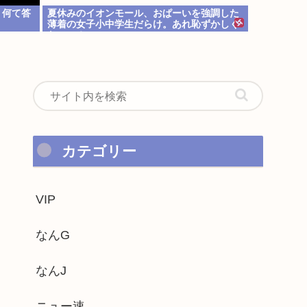
 何て答
夏休みのイオンモール、おぱーいを強調した
薄着の女子小中学生だらけ。あれ恥ずかしく
ないの？
カテゴリー
VIP
なんG
なんJ
ニュー速