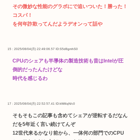
その微妙な性能のグラボにで追いついた！勝った！
コスパ！
を何年詐欺ってんだよラデオンって話や
15 : 2025/08/04(月) 22:49:06.57
ID:S5d8gmhS0
CPUのシェアも半導体の製造技術も昔はIntelが圧
倒的だったんたけどな
時代を感じるわ
17 : 2025/08/04(月) 22:52:57.41
ID:kWl4qN/c0
そもそもこの記事も含めてシェアが逆転するだなん
だを5年近く言い続けてんぞ
12世代来るかなり前から、一体何の部門でのCPU