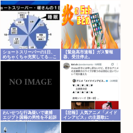
規定に抵触か
ショートスリーパーの1日、
【緊急高市速報】ガス警報
めちゃくちゃ充実してる…こ
器、受注停止。
れ革命やろwww
わいせつな行為疑いで逮捕
【悲報】人気アニメ「メイド
エジプト国籍の男性を不起訴
インアビス」の主題歌に
処分 鳥取地検 [8/8]
VTuberさんが起用されてま
たまたまた炎上、もう何回目
だよ…