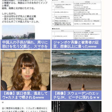
るらしい。お前らがキッズの
頃好きだったバンドは何？
中国人の子供が溺れ、周りに
ジャンポケ斉藤と被害者の証
助けを乞う父親と、スマホを
言、想像以上に違ったwww
向けてインプレ稼ぎの見物人
【画像】坂口杏里、逃走して
【画像】スウェーデンのエッ
ウ●カスまで晒されるwww
チなJK、ビーチに現れるｗｗ
ｗ