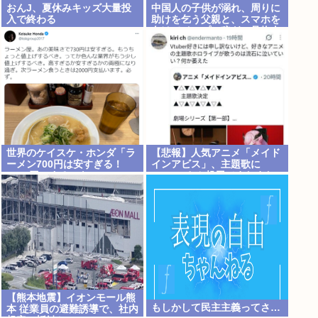
おんJ、夏休みキッズ大量投
中国人の子供が溺れ、周りに
入で終わる
助けを乞う父親と、スマホを
向けてインプレ稼ぎの見物人
世界のケイスケ・ホンダ「ラ
【悲報】人気アニメ「メイド
ーメン700円は安すぎる！
インアビス」、主題歌に
2000円にするべき」
VTuberさん起用でまたまた
また炎上www
【熊本地震】イオンモール熊
もしかして民主主義ってさ…
本 従業員の避難誘導で、社内