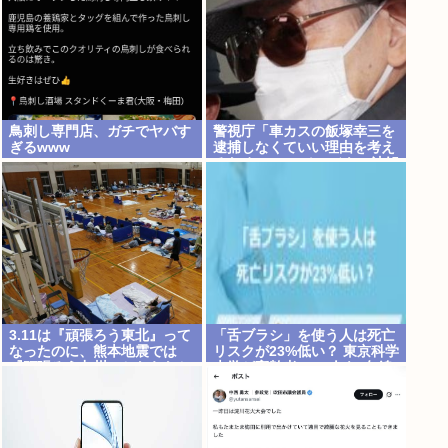
鳥刺し専門店、ガチでヤバす
警視庁「車カスの飯塚幸三を
ぎるwww
逮捕しなくていい理由を考え
るために1000ページもの法解
釈書を読んだ」
3.11は『頑張ろう東北』って
「舌ブラシ」を使う人は死亡
なったのに、熊本地震では
リスクが23%低い？ 東京科学
『頑張ろう九州』とならなか
大学が高齢者9676人を6年追
ったのは何故なのか？
跡した研究を歯科医が解説