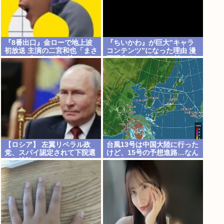
『8番出口』金ローで地上波
『ちいかわ』が巨大”キャラ
初放送 主演の二宮和也「まさ
コンテンツ”になった理由 漫
かテレビにまで迷い込んでし
画研究&キャラクター論から
まうとは」
紐解く
【ロシア】 左翼リベラル政
台風13号は中国大陸に行った
党、スパイ認定されて下院選
けど、15号の予想進路…なん
から排除
だこれ？