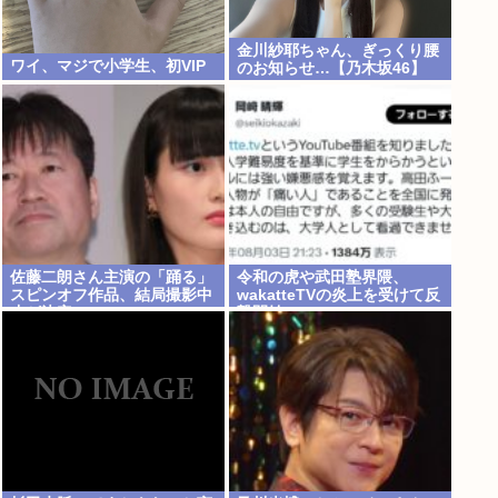
金川紗耶ちゃん、ぎっくり腰
ワイ、マジで小学生、初VIP
のお知らせ…【乃木坂46】
佐藤二朗さん主演の「踊る」
令和の虎や武田塾界隈、
スピンオフ作品、結局撮影中
wakatteTVの炎上を受けて反
止が決定www
撃開始