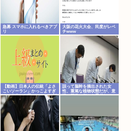
急募 スマホに入れるべきアプ
大阪の花火大会、民度がレベ
リ
チwww
【動画】日本人の伝統「よさ
誤って脳幹を摘出された女
こいソーラン」かっこよすぎ
性、重篤な植物状態だが、意
る。古来から我々のDNAに刻
識は正常で何かを思考してい
まれた踊り
ると判明