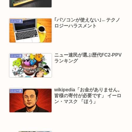
も老けすぎている48歳だろと誹謗中傷
面接官「一番結婚したいVTuberは誰ですか？」👈
どう答える？
｢パソコンが使えない｣←テクノ
ニュー速
ロジーハラスメント
及川光博さん再婚
サトジロ（略して佐藤二朗）踊る大捜査線スピン
オフ完全中止へ
ニュー速民が選ぶ歴代FC2-PPV
ニュー速
ランキング
Powered by livedoor 相互RSS
wikipedia「お金がありません。
ニュー速
皆様の寄付が必要です」 イーロ
ン・マスク 「ほう」