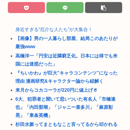
身近すぎる“厄介な人たち”が大集合！
【画像】男の一人暮らし部屋、結局このあたりが
最強www
高橋洋一「円安は近隣窮乏化。日本には得でも米
国には迷惑だった」
『ちいかわ』が巨大”キャラコンテンツ”になった
理由 漫画研究&キャラクター論から紐解く
来月からコカコーラが220円に値上げ🥤
6大、犯罪者と聞いて思いついた有名人「市橋達
也」「内田梨瑚」「ジャニー喜多川」「麻原彰
晃」「東条英機」
杉田水脈ってまともなこと言ってるから叩かれる