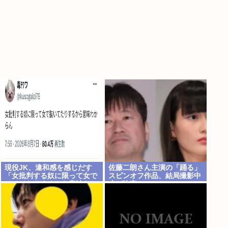
現役JK、違和感を感じだす
佐藤二朗さん主演の「踊る」
「女批判する奴に限って女で
スピンオフ作品、結局撮影中
ヌイてたりするから意味わか
止が決定www
らなくなってきた 」