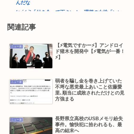
んだな
(ヽ´ん`)「付き合って下さい！」理想の女性「いい
よ」（ヽ゜ん゜）「ほんと！？」女性「私のうん
関連記事
ち食べたらね」
ウマ娘声優、結婚www
【⚡電気ですかー⚡】アンドロイ
ニュー速
「黒人のチンポに惹かれて結婚したんだろ」ケニ
ド猪木を開発中【⚡電気が一番！
ア人男性と結婚した日本人女性（31）に”誹謗中
⚡】
傷”殺到
56歳”ミッチー”及川光博、再婚と妻の妊娠を発表
弱者を騙し金を巻き上げていた
お相手は一般女性「二人の間に新しい命を授か
ニュー速
不埒な悪党最上あいこと佐藤愛
り」
里､順当に成敗されただけとの見
方強まる
及川光博ことミッチーさんって（特に若い頃）あ
んなキャラなのにあんまアンチおらんよな、男で
も
長野県立高校のUSBメモリ紛失
ニュー速
事件。愉快犯に拾われるも、最
【動画】 35歳美人ママ👩、TV探偵ナイスクに出演
高の結末へ