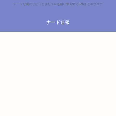
ナードな俺にビビっときたスレを狙い撃ちする5chまとめブログ
ナード速報