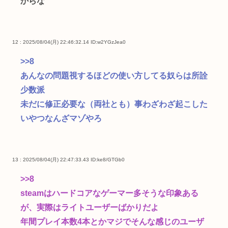
からな
12 : 2025/08/04(月) 22:46:32.14
ID:w2YGzJea0
>>8
あんなの問題視するほどの使い方してる奴らは所詮
少数派
未だに修正必要な（両社とも）事わざわざ起こした
いやつなんざマゾやろ
13 : 2025/08/04(月) 22:47:33.43
ID:ke8/GTGb0
>>8
steamはハードコアなゲーマー多そうな印象ある
が、実際はライトユーザーばかりだよ
年間プレイ本数4本とかマジでそんな感じのユーザ