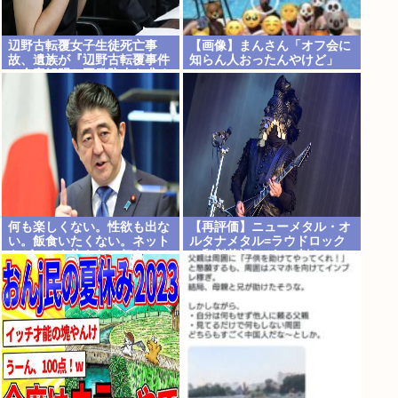
辺野古転覆女子生徒死亡事
【画像】まんさん「オフ会に
故、遺族が『辺野古転覆事件
知らん人おったんやけど」
の全容解明と再発防止を求め
る会』を設立
何も楽しくない。性欲も出な
【再評価】ニューメタル・オ
い。飯食いたくない。ネット
ルタナメタル=ラウドロック
もゲームも飽きた。何をして
（和製英語）がZに刺さって
も意味が無い。安倍晋三
るらしい。お前らがキッズの
頃好きだったバンドは何？