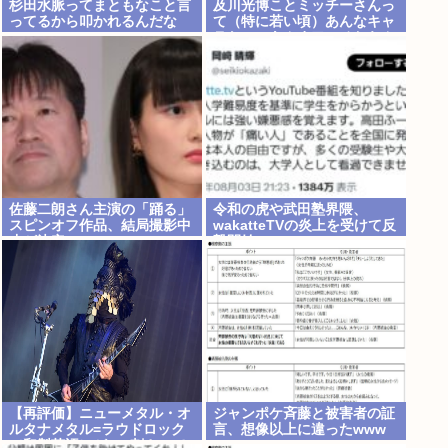
杉田水脈ってまともなこと言
及川光博ことミッチーさんっ
ってるから叩かれるんだな
て（特に若い頃）あんなキャ
ラなのにあんまアンチおらん
よな、男でも
佐藤二朗さん主演の「踊る」
令和の虎や武田塾界隈、
スピンオフ作品、結局撮影中
wakatteTVの炎上を受けて反
止が決定www
撃開始
【再評価】ニューメタル・オ
ジャンポケ斉藤と被害者の証
ルタナメタル=ラウドロック
言、想像以上に違ったwww
（和製英語）がZに刺さって