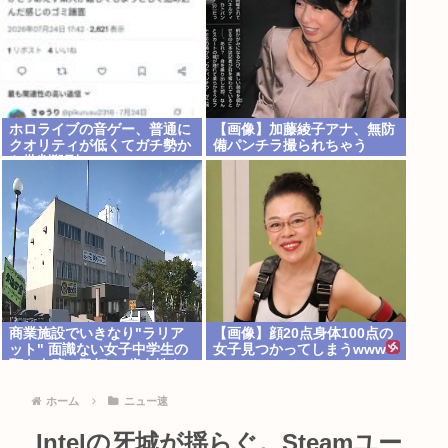
ホロライブの音ゲー、普通に
【画像】加藤綾子アナ、無防
クオリティが低くてガチ勢か
備パンチラ撮られちゃう
ら批判殺到www
商業施設でいきなり"ラリア
【画像】顔20点身体100点の
ット" 面識ない女子中学生の
女子見つかってしまうwww
顎を右腕で殴打 22歳女性を
暴行容疑で逮捕
ホーム
ニュー速
Intelの牙城が揺らぐ。Steamユー