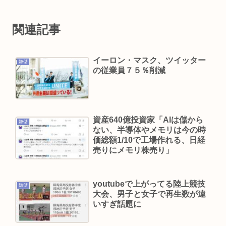
小原ブラス、「喫煙所が減ってる」などの喫煙者
の不満にピシャリ 「じゃあやめれば？タバコなん
関連記事
て家でだけ吸ってればいい」
ズル休みしてるんだけどちょっと気がかりな事あ
イーロン・マスク、ツイッター
嫌儲
って、煽りとか説教とか抜きに客観的意見くれる
の従業員７５％削減
人だけきてくれ
倉持由香、息子の「自閉スペクトラム症」診断に
ショックで涙… 見逃していた乳幼児期のサインと
資産640億投資家「AIは儲から
は
嫌儲
ない、半導体やメモリは今の時
脳の手術で正常な脳を摘出
価総額1/10で工場作れる、日経
売りにメモリ株売り」
江頭2:50さん、熊本でボランティア活動を全くや
らない。
youtubeで上がってる陸上競技
【画像】田中みな実さん(39)、中出し婚した途端あ
嫌儲
大会、男子と女子で再生数が違
っさりした顔になる
いすぎ話題に
KIINA.こと氷川きよしさん、ライブを前にあたシ