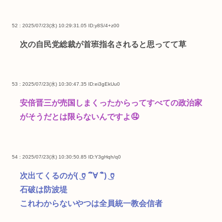
52 : 2025/07/23(水) 10:29:31.05
ID:y8S/4+z00
次の自民党総裁が首班指名されると思ってて草
53 : 2025/07/23(水) 10:30:47.35
ID:ei3gEkUu0
安倍晋三が売国しまくったからってすべての政治家
がそうだとは限らないんですよ🤤
54 : 2025/07/23(水) 10:30:50.85
ID:Y3gHqh/q0
次出てくるのが( ͜🏺´´ิ∀ ´ิ) ͜🏺
石破は防波堤
これわからないやつは全員統一教会信者