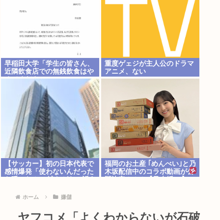
早稲田大学「学生の皆さん、
重度ゲェジが主人公のドラマ
近隣飲食店での無銭飲食はや
アニメ、ない
めてください」
【サッカー】初の日本代表で
福岡のお土産 ｢めんべい｣と乃
感情爆発「使わないんだった
木坂配信中のコラボ動画が公
ら呼ぶな！」 涙ながらに訴え
開決定！！！【乃木坂46】
「俺を何で選んだんだ？」ス
トライカーの意地
ホーム
嫌儲
ヤフコメ「よくわからないが石破