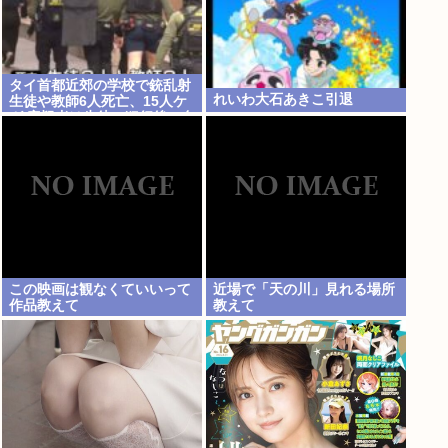
タイ首都近郊の学校で銃乱射
れいわ大石あきこ引退
生徒や教師6人死亡、15人ケ
ガ 容疑者は生徒…犯行後に自
殺
この映画は観なくていいって
近場で「天の川」見れる場所
作品教えて
教えて