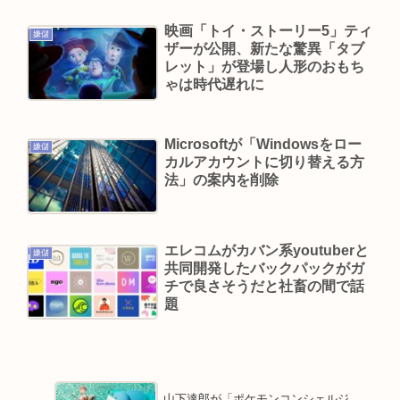
コ欲全開www
映画「トイ・ストーリー5」ティ
嫌儲
ザーが公開、新たな驚異「タブ
Powered by livedoor 相互RSS
レット」が登場し人形のおもち
ゃは時代遅れに
Microsoftが「Windowsをロー
嫌儲
カルアカウントに切り替える方
法」の案内を削除
エレコムがカバン系youtuberと
嫌儲
共同開発したバックパックがガ
チで良さそうだと社畜の間で話
題
山下達郎が「ポケモンコンシェルジ