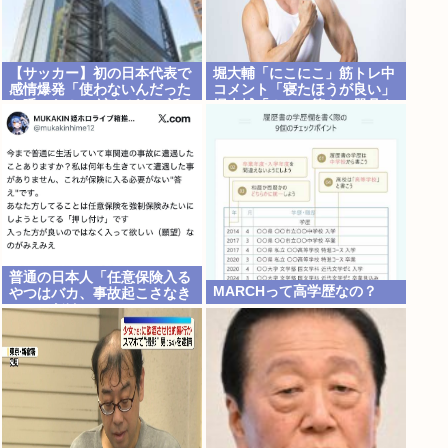
【サッカー】初の日本代表で
堀大輔「にこにこ」筋トレ中
感情爆発「使わないんだった
コメント「寝たほうが良い」
ら呼ぶな！」 涙ながらに訴え
堀大輔「！！」筋トレ器具を
「俺を何で選んだんだ？」ス
破壊
トライカーの意地
普通の日本人「任意保険入る
MARCHって高学歴なの？
やつはバカ、事故起こさなき
ゃいいだけ」