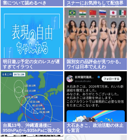
害について認めるべき
スナーにお気持ちして配信界
隈から嫌われた結果好き嫌い
5位にwww
明日遊ぶ予定の女のレスが遅
国別女の品評会が見つかる。
すぎてイラつく
ワイは日本でええわ
台風13号、沖縄通過後に
大石あきこ、政治活動の休止
950hPaから935hPaに強力化
を宣言
し中国本土へwww