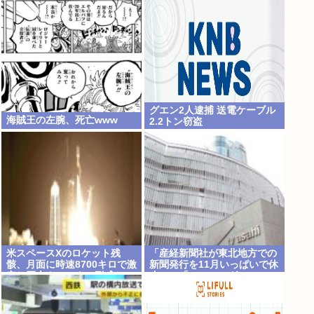
グエン2人逮捕 送電ケーブル
海賊王の左腕、死亡www
2.2トン窃盗
米スペースXのロケット残
「産経新聞社が東北地方での
骸、月面に時速8700キロで激
新聞発行を11月いっぱいで休
突し巨大クレーター形成か…
止」…「モーニングショー」
専門家「宇宙ごみ処分に無頓
が伝える
着」