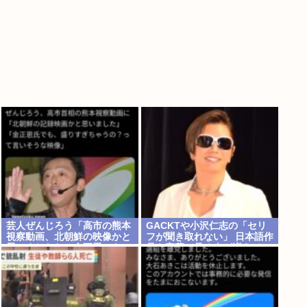
芸人ぜんじろう「高市の熊本
GACKTや小沢仁志の「セリ
視察動画、北朝鮮の映像かと
フが聞き取れない」 日本語作
思いましたわ！金正恩でも、
品を字幕で見る人が増えてい
盛り過ぎやろ！言います
る背景… 聴力低下が原因では
よ！？」
ない？