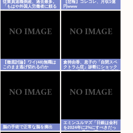
従業員退職倒産、過去最多。
【悲報】コレコレ、月収1億
「もはや外国人労働者に頼る
円www
しかない」
【徹底討論】ワイ(48)無職は
倉持由香、息子の「自閉スペ
このまま逃げ切れるのか
クトラム症」診断にショック
で涙… 見逃していた乳幼児期
のサインとは
エミンユルマズ「日銀は金利
脳の手術で正常な脳を摘出
を2024年に2%にすべきだっ
た、2%で景気が悪くなるな