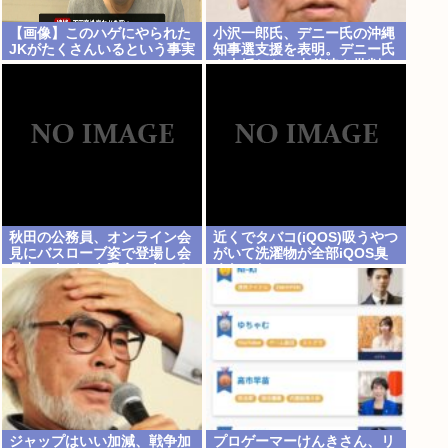
【画像】このハゲにやられた
小沢一郎氏、デニー氏の沖縄
JKがたくさんいるという事実
知事選支援を表明。デニー氏
を支援しない中革連を批判
秋田の公務員、オンライン会
近くでタバコ(iQOS)吸うやつ
見にバスローブ姿で登場し会
がいて洗濯物が全部iQOS臭
見中にタバコを吸う←あのさ
くなった
あ！
ジャップはいい加減、戦争加
プロゲーマーけんきさん、リ