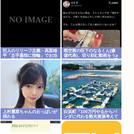
ら生産性が低い利益が出せな
い企業、潰れろ
巨人のリリーフ左腕・高梨雄
暇空茜の臣下のなるくん(嫌
平「左手薬指に指輪」でお泊
儲代表)、切り刻む動画をうp
まり不倫愛
するためにストッキングを購
入、ハサミを入れて感触を楽
しむ
上村麗菜ちゃんのおっぱいが
白浜町「100万円やるからパ
揺れる
ンダに代わる観光資源考えて
くれ 」