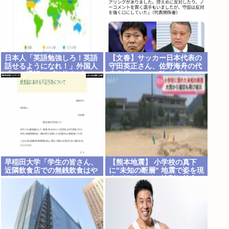
日本人「英語勉強しろ！英語
【文春】サッカー日本代表の
話せるようになれ！」外国人
守田英正さん、佐野海舟の代
「AIで通訳アプリ使えばいい
表復帰について強く反対して
じゃん」
いた事が判明
早稲田大学「学生の皆さん、
【熊本地震】 小学校の真下
近隣飲食店での無銭飲食はや
に"未知の断層" 地震で姿を現
めてください」
す グラウンドに地割れ校舎に
亀裂 八代市