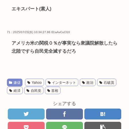
エキスパート(素人)
71 : 2025/07/23(水) 10:34:27.86
ID:aAvCuCl10
アメリカ米の関税０％が事実なら衆議院解散したら
北陸ですら自民党全滅するだろ
嫌儲
Yahoo
インターネット
政治
石破茂
経済
自民党
首相
シェアする