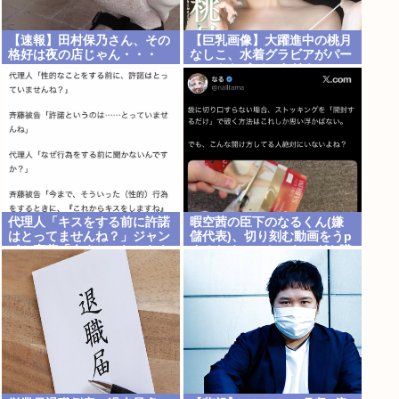
【速報】田村保乃さん、その
【巨乳画像】大躍進中の桃月
格好は夜の店じゃん・・・
なしこ、水着グラビアがパー
フェクトボディすぎるwww
代理人「キスをする前に許諾
暇空茜の臣下のなるくん(嫌
はとってませんね？」ジャン
儲代表)、切り刻む動画をうp
ポケ斎藤「今までこれからキ
するためにストッキングを購
スしますなんて宣言すること
入、ハサミを入れて感触を楽
なかったので」
しむ