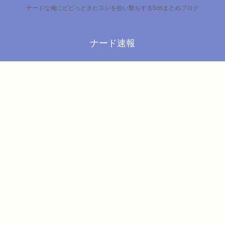
ナードな俺にビビっときたスレを狙い撃ちする5chまとめブログ
ナード速報