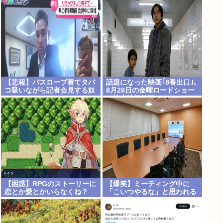
を考えるために1000ページも
地方公務員も追随する見通し
の法解釈書を読んでた模様…
自民議員からも圧力
【悲報】バスローブ着てタバ
話題になった映画｢8番出口｣､
コ吸いながら記者会見する奴
8月28日の金曜ロードショー
www
で地上波初放送
【困惑】RPGのストーリーに
【爆笑】ミーティング中に
恋とか愛とかいらなくね？
「こいつやるな」と思われる
www
セリフ教えてください！
www