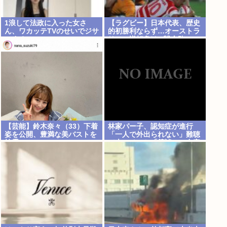
1浪して法政に入った女さ
【ラグビー】日本代表、歴史
ん、ワカッテTVのせいでジサ
的初勝利ならず…オーストラ
ツする
リアに逆転負け 8戦全敗
【芸能】鈴木奈々（33）下着
林家パー子、認知症が進行
姿を公開、豊満な美バストを
「一人で外出られない」難聴
披露
で夫・ペーと「筆談」…自宅
全焼から約1年