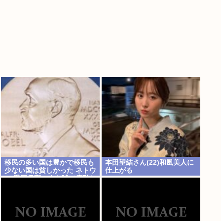
移民の多い国は豊かで移民も
本田望結さん(22)和風美人に
少ない国は貧しかった ネトウ
仕上がる
ヨ 愛国保守、また嘘で扇動し
日本破壊成功