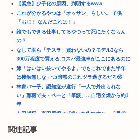
【緊急】少子化の原因、判明するwww
これが分かるやつは「オッサン」らしい。 子供
「おじ！ なんだこれは！」
誰でもできる仕事してるやつって死にたくならん
の？
なして君ら「テスラ」買わないの？モデル3なら
300万程度で買える.コスパ最強車がここにあるのに
嫁「はいはい抜いてやるよ。でもこれでまた半年
は接触無しな」👈暗黙のこれツラ過ぎるだろ🥺
林家パー子、認知症が進行「一人で外出られな
い」難聴で夫・ペーと「筆談」…自宅全焼から約1
年
有田哲平、高田馬場は「嫌いな街ですね」「早稲
田大学がございます、僕は落ちましたので」
関連記事
22歳の若者やけど、ぶっちゃけ、30超えて結婚し