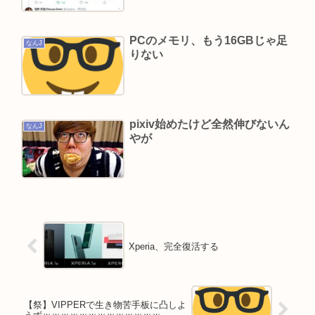
Powered by livedoor 相互RSS
PCのメモリ、もう16GBじゃ足
なんJ
りない
pixiv始めたけど全然伸びないん
なんJ
やが
Xperia、完全復活する
【祭】VIPPERで生き物苦手板に凸しよ