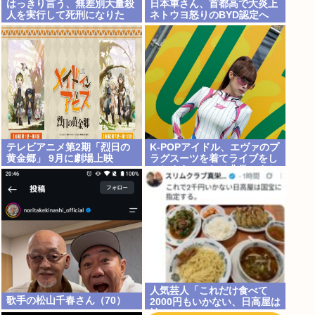
はっきり言う、無差別大量殺
日本車さん、首都高で大炎上
人を実行して死刑になりた
ネトウヨ怒りのBYD認定へ
い。
テレビアニメ第2期「烈日の
K-POPアイドル、エヴァのプ
黄金郷」 9月に劇場上映
ラグスーツを着てライブをし
てしまう…これは非常にえち
ち
人気芸人「これだけ食べて
歌手の松山千春さん（70）
2000円もいかない、日高屋は
神」