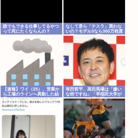
誰でもできる仕事してるやつ
なして君ら「テスラ」買わな
って死にたくならんの？
いの？モデル3なら300万程度
で買える.コスパ最強車がここ
にあるのに
【速報】ワイ（25）、営業か
有田哲平、高田馬場は「嫌い
ら工場のラインへ異動した結
な街ですね」「早稲田大学が
果・・・・・・
ございます、僕は落ちました
ので」