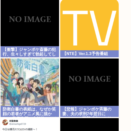
【衝撃】ジャンポケ斎藤の犯
【NTE】Ver.1.3予告番組
行、生々しすぎて勃起してし
まうレベルwww
防衛白書の表紙は、なぜか笑
【悲報】ジャンポケ斉藤の
顔の若者がアニメ風に描か
妻、夫の求刑7年翌日に
れ… 安保政策の大転換とのチ
Instagram更新「楽しすぎ
グハグ感に戸惑いの声
た」