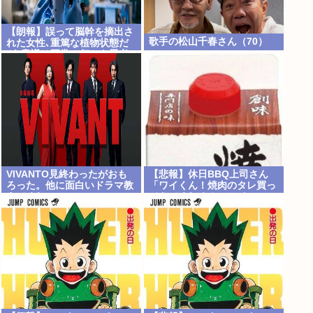
【朗報】誤って脳幹を摘出さ
歌手の松山千春さん（70）
れた女性､重篤な植物状態だ
が､意識は正常で何かを思考
していると判明
VIVANTO見終わったがおも
【悲報】休日BBQ上司さん
ろった。他に面白いドラマ教
「ワイくん！焼肉のタレ買っ
えてくれ
てきてくれる？」ワイ
「！！？」www