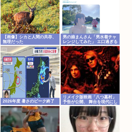
【画像】シカと人間の共存、
男の娘まんさん「男水着チャ
無理だった
レンジしてみた」 エ口過ぎる
と話題に
リメイク版映画「八つ墓村」
2026年度 暑さのピーク終了
予告が公開、 舞台を現代にし
てしまってかなりダメダ 監督
は清水崇