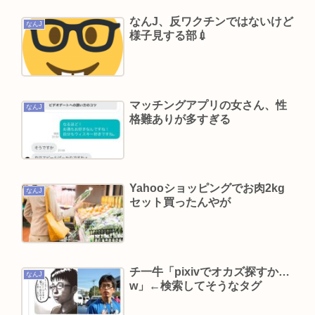
てないおっさんのこと見下してる
なんJ、反ワクチンではないけど
なんJ
1浪して法政に入った女さん、ワカッテTVのせいで
様子見する部💉
ジサツする
許せない不祥事タレントランキングが発表される
俺たちの永野芽郁を抑えて1位に輝いたのは…
マッチングアプリの女さん、性
一番うまい葉っぱがほうれん草という風潮
なんJ
格難ありが多すぎる
【疑問】サイゼリヤ「うまいです、安いです、全
国どこにでもあります」←こいつの弱点
糞ゲーを掴まされてもその日にブックオフやもも
Yahooショッピングでお肉2kg
たろうに中古で売りつける事ができなくなる時代
なんJ
セット買ったんやが
に突入
佐藤二朗さんと橋本愛さん、騒動1ヶ月後にそれぞ
れSNS復帰し初ツイートが出揃う
チ一牛「pixivでオカズ探すか…
ケンコバ(略してケンドーコバヤシ)、コロナ後遺症
なんJ
w」←検索してそうなタグ
で炭酸を飲むとあばら骨がバキバキに折れる