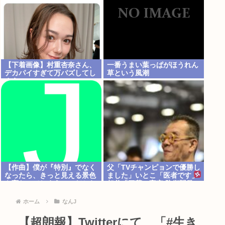
【下着画像】村重杏奈さん、
一番うまい葉っぱがほうれん
デカパイすぎて万バズしてし
草という風潮
まうwww
【作曲】僕が『特別』でなく
父「TVチャンピョンで優勝し
なったら、きっと見える景色
ました」いとこ「医者です」
も変わってしまう。⋯だから
叔父「三菱の宇宙/防衛開発の
曖昧でいい。どうか、白黒ハ
結構偉い人です」
ッキリさせないで
ホーム
なんJ
【超朗報】Twitterにて、「#生き