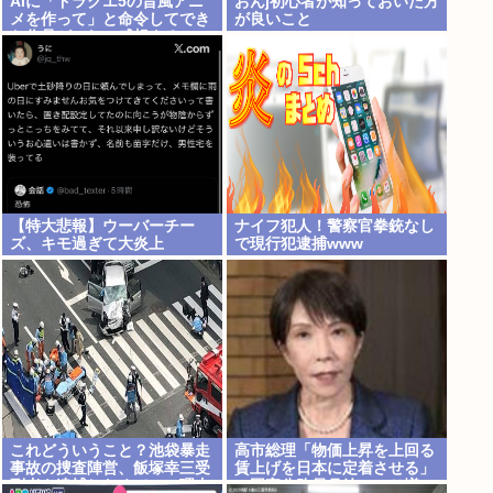
AIに「ドラクエ5の昔風アニ
おんj初心者が知っておいた方
メを作って」と命令してでき
が良いこと
た作品がこれ、感想よろ
【特大悲報】ウーバーチー
ナイフ犯人！警察官拳銃なし
ズ、キモ過ぎて大炎上
で現行犯逮捕www
これどういうこと？池袋暴走
高市総理「物価上昇を上回る
事故の捜査陣営、飯塚幸三受
賃上げを日本に定着させる」
刑者を逮捕しなくていい理由
→国家公務員月給3.51％増へ