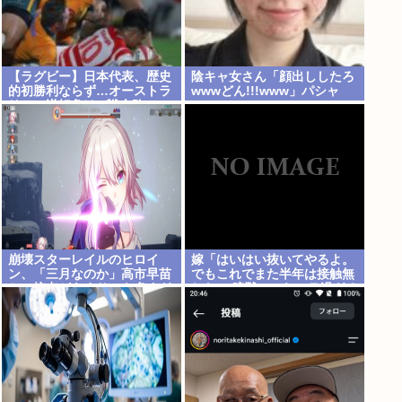
【ラグビー】日本代表、歴史
陰キャ女さん「顔出ししたろ
的初勝利ならず…オーストラ
wwwどん!!!www」パシャ
リアに逆転負け 8戦全敗
崩壊スターレイルのヒロイ
嫁「はいはい抜いてやるよ。
ン、「三月なのか」高市早苗
でもこれでまた半年は接触無
との接点があまりにも多すぎ
しな」 暗黙のこれツラ過ぎる
る。もしかして早苗がモデ
だろ
ル？