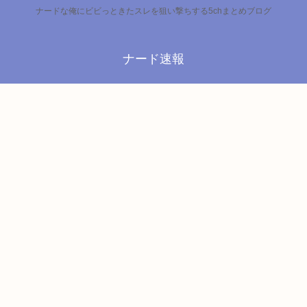
ナードな俺にビビっときたスレを狙い撃ちする5chまとめブログ
ナード速報