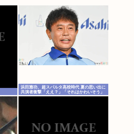
浜田雅功、超スパルタ高校時代 夏の思い出に
共演者衝撃「ええ？」「それはかわいそう」