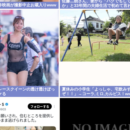
佐藤二朗さん、妻から「ハグでもし
作映画が撮影中止お蔵入りwww
か」と33年間の夫婦生活で初めて言
レースクイーンの透け透けぽっ
夏休みの小学生「よっしゃ、宅飲み
ケる
ぞ！！」→コーラ,ミロ,カルピス！w