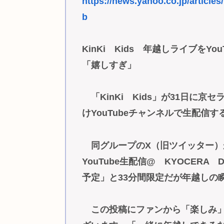
https://news.yahoo.co.jp/articl
b
KinKi Kids 年越しライブをY
「嬉しすぎ」
「KinKi Kids」が31日に
けYouTubeチャンネルで生配信
同グループのX（旧ツイッター）が「
YouTube生配信@ KYOCERA DO
予定」と33分間限定だが年越しの
この投稿にファンから「楽しみ」