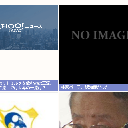
ホットミルクを飲むのは三流。
林家パー子、認知症だった
二流。では世界の一流は？