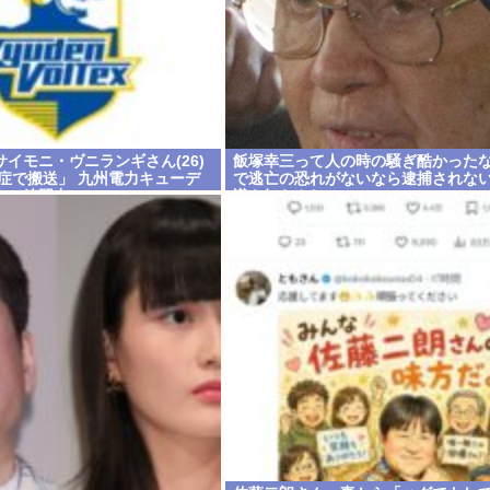
イモニ・ヴニランギさん(26)
飯塚幸三って人の時の騒ぎ酷かった
中症で搬送」 九州電力キューデ
で逃亡の恐れがないなら逮捕されな
スで練習中
識も知らんし