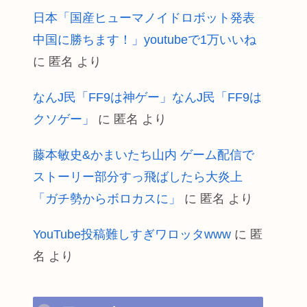
日本「国産ヒューマノイドロボット発表
中国に勝ちます！」youtubeで1万いいね
に
匿名
より
なんJ民「FF9は神ゲー」なんJ民「FF9は
クソゲー」
に
匿名
より
藤本敏史&かまいたち山内 ゲーム配信で
ストーリー部分すっ飛ばしたら大炎上
「ガチ勢からボロカスに」
に
匿名
より
YouTube投稿難しすぎワロッタwww
に
匿
名
より