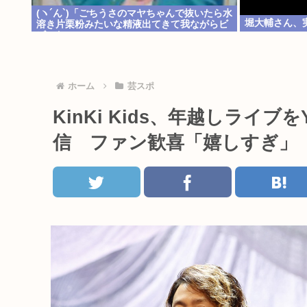
(ヽ´ん`)「ごちうさのマヤちゃんで抜いたら水
堀大輔さん、
溶き片栗粉みたいな精液出てきて我ながらビ
ビった」
ホーム
芸スポ
KinKi Kids、年越しライブ
信 ファン歓喜「嬉しすぎ」