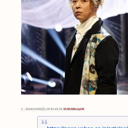
1 : 2024/12/30(月) 19:51:43.31
ID:RkNWx4pH9