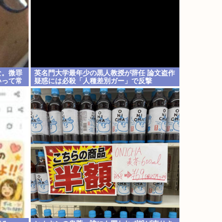
な。微罪
英名門大学最年少の黒人教授が辞任 論文盗作
いって常
疑惑には必殺「人種差別ガー」で反撃