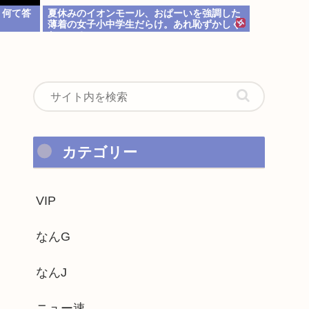
 何て答
夏休みのイオンモール、おぱーいを強調した
薄着の女子小中学生だらけ。あれ恥ずかしく
ないの？
カテゴリー
VIP
なんG
なんJ
ニュー速