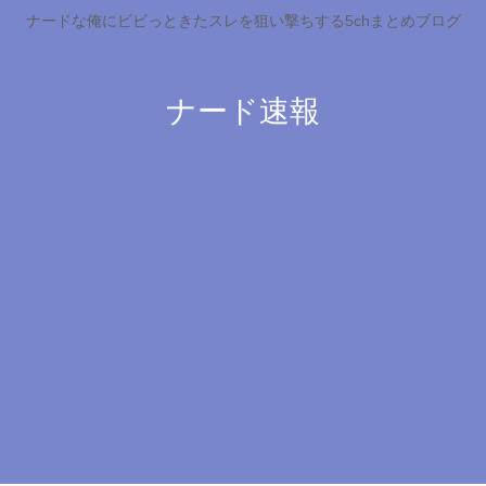
ナードな俺にビビっときたスレを狙い撃ちする5chまとめブログ
ナード速報