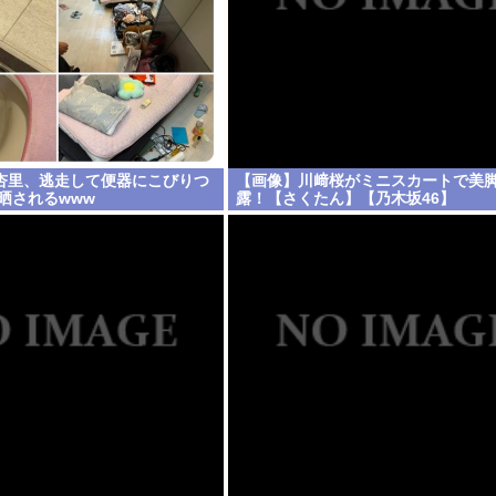
杏里、逃走して便器にこびりつ
【画像】川﨑桜がミニスカートで美
晒されるwww
露！【さくたん】【乃木坂46】