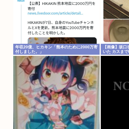
年収20億、ヒカキン「熊本のために2000万寄
【画像】坂口
付しました。」
いた カスまで