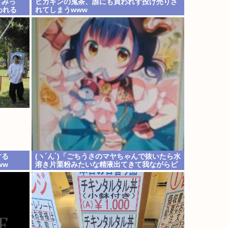
てみっ
ヒカキンの鬼茶、誰にも買われず投げ売りさ
われる
れてしまうwww
する
(ヽ´ん`)「ごちうさのマヤちゃんで抜いたら水
ww
溶き片栗粉みたいな精液出てきて我ながらビ
ビった」