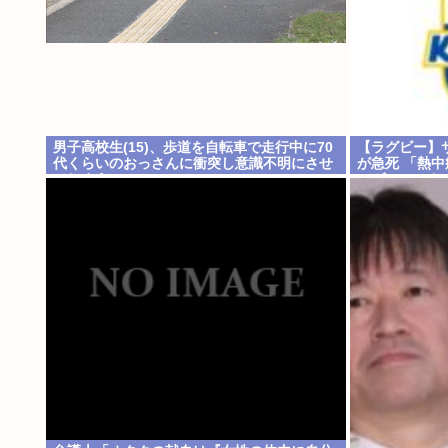
男子高校生(15)、歩道を自転車で走行中に70
【ラグビー】サ
代くらいのおっさんに衝突し意識不明にさせ
が急死 「熱
てしまう
ンヴォルテク