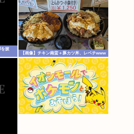
脚を披
【画像】チキン南蛮＋豚カツ丼、レベチwww