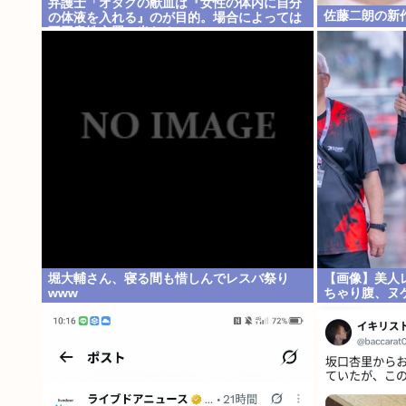
弁護士「オタクの献血は『女性の体内に自分
佐藤二朗の新
の体液を入れる』のが目的。場合によっては
不同意性交罪に当たる」
堀大輔さん、寝る間も惜しんでレスバ祭り
【画像】美人
www
ちゃり腹、ヌ