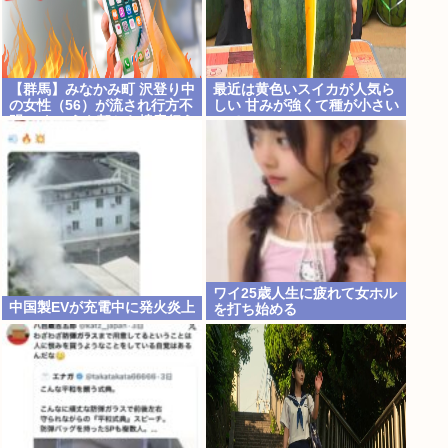
【群馬】みなかみ町 沢登り中
最近は黄色いスイカが人気ら
の女性（56）が流され行方不
しい 甘みが強くて種が小さい
明に きょうも朝から捜索行う
って
ワイ25歳人生に疲れて女ホル
中国製EVが充電中に発火炎上
を打ち始める