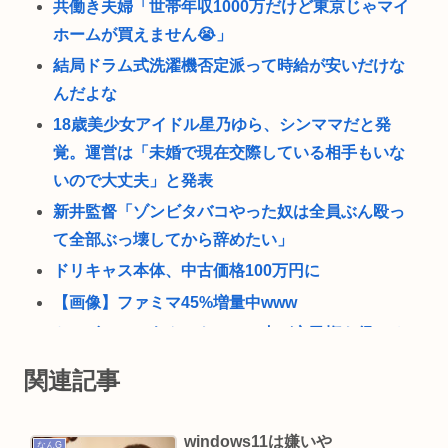
共働き夫婦「世帯年収1000万だけど東京じゃマイ
ホームが買えません😭」
結局ドラム式洗濯機否定派って時給が安いだけな
んだよな
18歳美少女アイドル星乃ゆら、シンママだと発
覚。運営は「未婚で現在交際している相手もいな
いので大丈夫」と発表
新井監督「ゾンビタバコやった奴は全員ぶん殴っ
て全部ぶっ壊してから辞めたい」
ドリキャス本体、中古価格100万円に
【画像】ファミマ45%増量中www
トンボとかいうクソキショい虫が市民権を得てる
理由w
関連記事
中年層が「ちいかわ」にハマる理由www
令和の貝殻ビキニ、下品すぎる
windows11は嫌いや
なんG