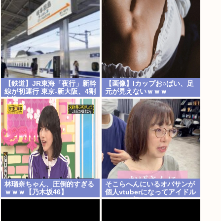
【鉄道】JR東海「夜行」新幹
【画像】Iカップお○ぱい、足
線が初運行 東京-新大阪、4割
元が見えないｗｗｗ
女性
林瑠奈ちゃん、圧倒的すぎる
そこらへんにいるオバサンが
ｗｗｗ【乃木坂46】
個人vtuberになってアイドル
みたいに扱わてるのヤバな
い？