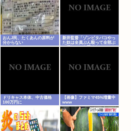
おんJ民、たくあんの原料が
新井監督「ゾンビタバコやっ
分からない
た奴は全員ぶん殴って全部ぶ
っ壊してから辞めたい」
ドリキャス本体、中古価格
【画像】ファミマ45%増量中
100万円に
www