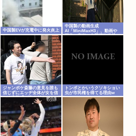
中国製の動画生成
中国製EVが充電中に発火炎上
AI「MiniMaxH3」、動画や
画像、音楽の参照機能搭載で
ディープフェイク作り放題
に。終わりの始まりか
ジャンポケ斎藤の意見を誰も
トンボとかいうクソキショい
信じずにエッヂ全体が女を信
虫が市民権を得てる理由w
じる空気感、怖すぎる