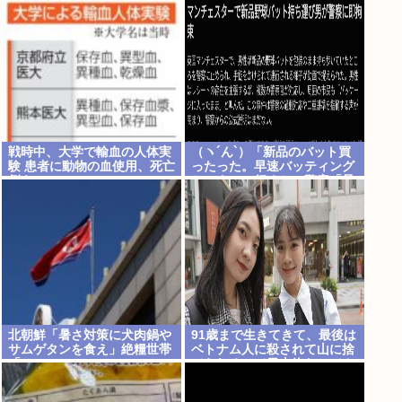
庁の最高幹部役で
戦時中、大学で輸血の人体実
（ヽ´ん`）「新品のバット買
験 患者に動物の血使用、死亡
ったった。早速バッティング
例も
センターに行くか」警察「暴
漢だ！逮捕する！（ヽ°ん°）
「」
北朝鮮「暑さ対策に犬肉鍋や
91歳まで生きてきて、最後は
サムゲタンを食え」絶糧世帯
ベトナム人に殺されて山に捨
「…」
てられるって日本終わってん
だろ高市てめえ