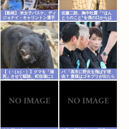
【動画】 米女子バスケ、ディ
佐藤二朗、胸中吐露「”ほん
ジョナイ・キャリントン選手
とうのこと”を僕の口からは
の余りにあからさまなラフプ
何ひとつ言えなくて…言葉に
レーに批判殺到
できぬ悔しさ」
【（・(ェ)・）】クマを「溺
パ 「高市に野次を飛ばす理
死」させて駆除、町役場に1
由？ 貴様はゴキブリが出たら
週間「抗議」殺到…なぜ銃を
新聞紙で叩かないのか？」
使えなかった？岩手・雫石町
が明かす背景