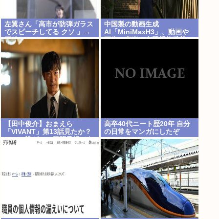
左翼さん「高市が防弾ガラス
中国製の動画生成
でスピーチしてる クソ 」→
AI「MiniMaxH3」、動画や
石破もしていた
画像、音楽の参照機能搭載で
ディープフェイク作り放題
に。終わりの始まりか
【田中俊介】おまえら
高卒40代ニート歴20年 自分
「VIVANT」第13話見たか？
の日常をマンガにしたぞ
ｗｗｗ誰がこの展開予想でき
るんだよ？