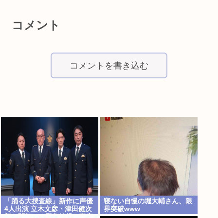
コメント
コメントを書き込む
「踊る大捜査線」新作に声優
寝ない自慢の堀大輔さん、限
4人出演 立木文彦・津田健次
界突破www
郎・関智一・野島健児ら警察