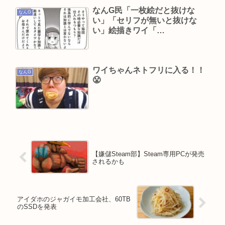
なんG民「一枚絵だと抜けな
なんG
い」「セリフが無いと抜けな
い」絵描きワイ「…
ワイちゃんネトフリに入る！！
なんG
😤
【嫌儲Steam部】Steam専用PCが発売
されるかも
アイダホのジャガイモ加工会社、60TB
のSSDを発表