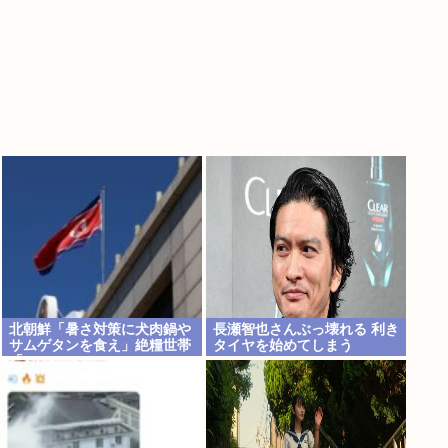
北朝鮮「暑さ対策に犬肉鍋や
長瀬智也さんぶっ壊れる 利き
サムゲタンを食え」絶糧世帯
タイヤを始めてしまう
「…」