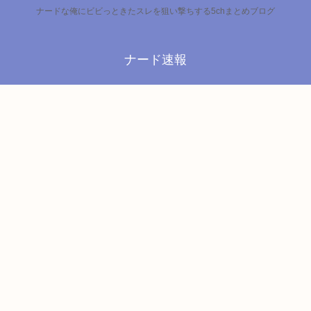
ナードな俺にビビっときたスレを狙い撃ちする5chまとめブログ
ナード速報