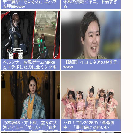
中年層が「ちいかわ」にハマ
令和の貝殻ビキニ、下品すぎ
る理由www
る
ペルソナ、お尻ゲームnikke
【動画】イロモネアのやす子
とコラボしたのに全くケツを
www
揺らさないため炎上
乃木坂46・井上和、堂々の大
ハロ！コン2026の「革命道
河デビュー「美しい」「迫力
中」「最上級にかわいい
あった」 茶々役で視聴者称賛
の！」普通に好評www