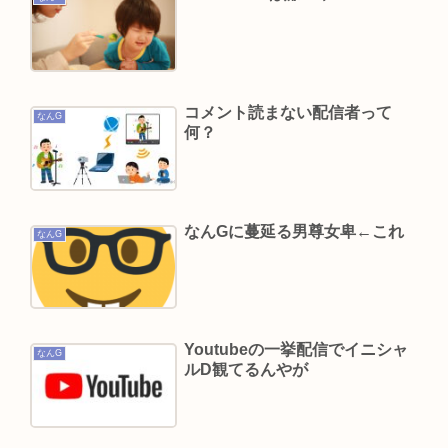
イケメンアイドル重岡大毅が結婚。相手女性がバ
チクソに叩かれる。
買ってきてほしい「福島土産（お菓子）」ランキ
ング！ 2位は「ままどおる（三万石）」、1位は？
コメント読まない配信者って
なんG
VIVANTがつまらない理由
何？
「抱かれたくない男」レジェンドの江頭2:50さ
ん、変わり果てた姿で発見される
元ジャンポケ斉藤慎二被告のTikTokライブが拡散
なんGに蔓延る男尊女卑←これ
なんG
求刑7年直後にギフトねだり「末期状態」と話題
Powered by livedoor 相互RSS
Youtubeの一挙配信でイニシャ
なんG
ルD観てるんやが