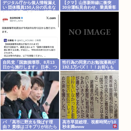
デジタル庁から個人情報漏え
【クマ】山形新幹線に衝突
い 団体職員150人分の氏名な
30分運転見合わせ、乗員乗客
どを他省庁へ誤送付、第三者
にけがなし
に転送なし
自民党「国旗損壊罪、8月13
性行為の同意のお勉強漫画が
日から施行します」 日本、つ
192.1万バズ！！！お前らも
いに国旗を燃やすと逮捕され
これで勉強しよう！安倍晋三
る国へwww
パ 「高市に野次を飛ばす理
高市早苗総理、視察時間が10
由？ 貴様はゴキブリが出たら
秒未満www