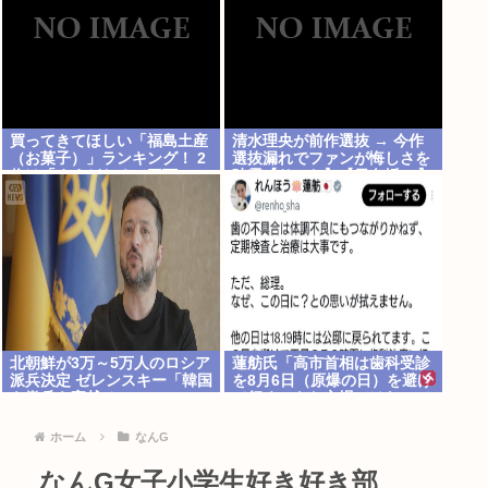
買ってきてほしい「福島土産
清水理央が前作選抜 → 今作
（お菓子）」ランキング！ 2
選抜漏れでファンが悔しさを
位は「ままどおる（三万
吐露【りーお】【日向坂46】
石）」、1位は？
北朝鮮が3万～5万人のロシア
蓮舫氏「高市首相は歯科受診
派兵決定 ゼレンスキー「韓国
を8月6日（原爆の日）を避け
も徴兵を寄越せ」
て行くべきお立場ではないで
しょうか」
ホーム
なんG
なんG女子小学生好き好き部