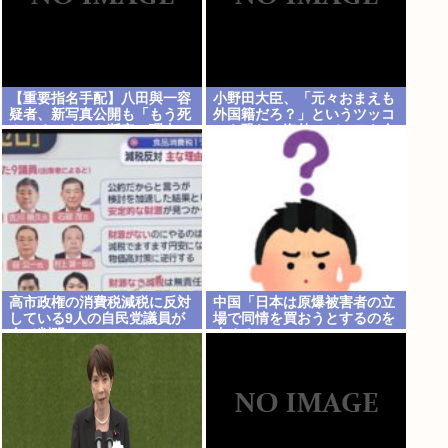
【重要指名手配】八田與一容
小野田大臣、「元々おまえも
疑者、新写真公開も「もう死
外国籍だろ？」というツッコ
んでる」ネット断定の理由
ミを恐れ、海外メディアを全
員出禁に
高市政権の消費税減税に反対
中国「日本は原爆被害者の立
している9人の自民党議員が
場で同情を買おうとするのを
全て判明www
止めろ」