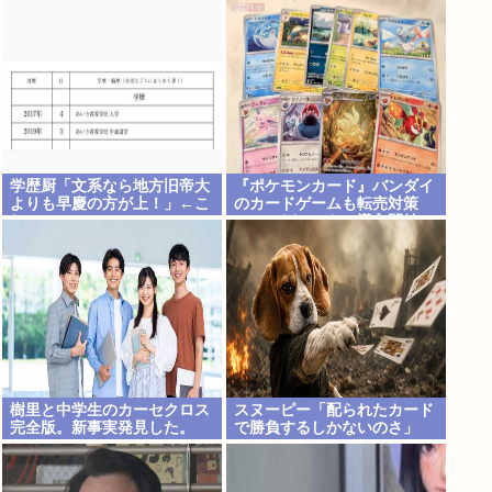
は…」
学歴厨「文系なら地方旧帝大
『ポケモンカード』バンダイ
よりも早慶の方が上！」←こ
のカードゲームも転売対策
れ
に”マイナンバー”導入開始
「効果テキメン」
樹里と中学生のカーセクロス
スヌーピー「配られたカード
完全版。新事実発見した。
で勝負するしかないのさ」