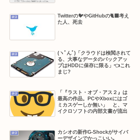
「そば（うどん）+いなり寿司」ってセットをあま
り食わなくなった理由。
Twitterの🐦やGitHubの🐈‍⬛考え
嫌儲
ラーメン二郎「もう食わない？ さっきは食べれる
た人、死去
って言ったじゃねーか！」（ヽ´ん`）「」 反論でき
る？
昔のおまいら「マクドはクソ！モスバーガー最高
(ヽﾟんﾟ)「クラウドは検閲されて
や！」👈この風潮はもう無くなった？
嫌儲
る、大事なデータのバックアッ
独身おっさんワイ、底辺職の親戚が説教してくる
プはHDDに保存に限る」👈これ
まじ?
ので身を隠す
はてな、11億円流出の調査報告書を公開。 偽警
察、口外禁止、残業・休日出勤200時間越、孤
「『ラスト・オブ・アス２』は
嫌儲
最高の作品。PCやXboxにはゴ
立…。やばすぎて草はえる
ミカスゲーしか無い」 と、マ
イクロソフトの内部文書が流出
Powered by livedoor 相互RSS
カシオの新作G-Shockがサイバ
嫌儲
ーデザインでかっこいい｡