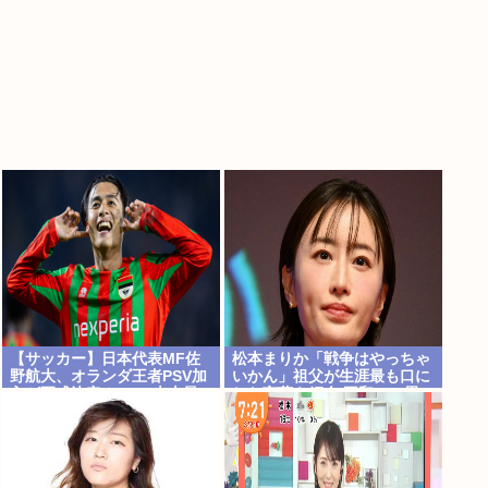
【サッカー】日本代表MF佐
松本まりか「戦争はやっちゃ
野航大、オランダ王者PSV加
いかん」祖父が生涯最も口に
入が正式決定！ NEC史上最
した言葉を紹介 平和への思い
高額の移籍、最大約31億円
をつづる
か、5年契約を締結