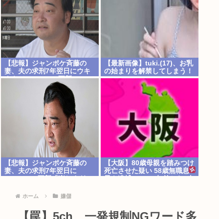
【悲報】ジャンポケ斉藤の
【最新画像】tuki.(17)、お乳
妻、夫の求刑7年翌日にウキ
の始まりを解禁してしまう！
ウキでInstagram更新
【悲報】ジャンポケ斉藤の
【大阪】80歳母親を踏みつけ
妻、夫の求刑7年翌日に
死亡させた疑い 58歳無職息
Instagram更新「楽しすぎ
子を逮捕 13～14年前から2人
た」←これｗ
暮らし「介護疲れで日常的に
暴行」 岬町
ホーム
嫌儲
【罠】5ch、一発規制NGワード多