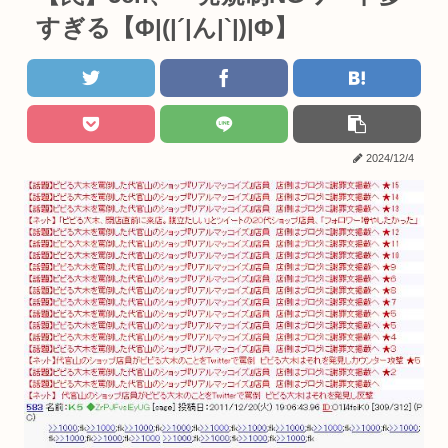
すぎる【Φ|(|´|ん|`|)|Φ】
2024/12/4