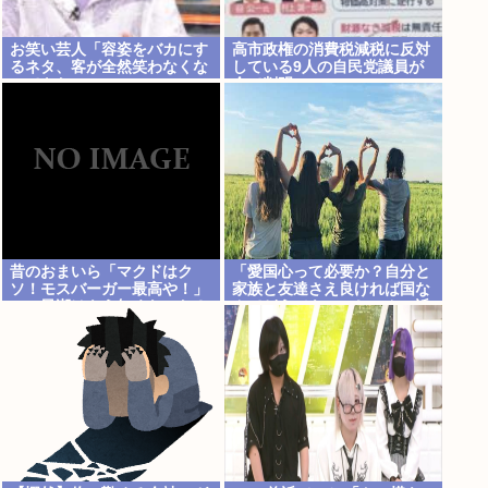
お笑い芸人「容姿をバカにす
高市政権の消費税減税に反対
るネタ、客が全然笑わなくな
している9人の自民党議員が
ってきた」
全て判明www
昔のおまいら「マクドはク
「愛国心って必要か？自分と
ソ！モスバーガー最高や！」
家族と友達さえ良ければ国な
この風潮はもう無くなった？
んてどうでもいいじゃん。近
所のコンビニの方がまだ大切
だわ」7万いいね