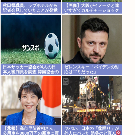
秋田県職員、ラブホテルから
【画像】大阪がイメージと違
記者会見していたことが発覚
いすぎてカルチャーショック
（※画像・動画あり）
受けてる
日本サッカー協会が4人の日
ゼレンスキー「バイデンの対
本人審判員を調査 韓国協会の
応はゴミだった」
性接待疑惑で
【悲報】高市早苗首相さん、
ヤバい、日本の「盆踊り」が
公用車を3000万円の新車に買
外人にバレた 渋谷のど真ん中