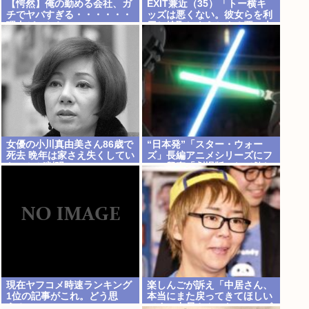
【愕然】俺の勤める会社、ガ
EXIT兼近（35）「トー横キ
チでヤバすぎる・・・・・・
ッズは悪くない。彼女らを利
理由がこちら・・・・・・
用し搾取しようとする悪い大
人たちが問題」
女優の小川真由美さん86歳で
“日本発”「スター・ウォー
死去 晩年は家さえ失くしてい
ズ」長編アニメシリーズにフ
たことが判明
ァン興奮「劇場版にして欲し
い」「艦隊戦も派手で面白
い」
現在ヤフコメ時速ランキング
楽しんごが訴え「中居さん、
1位の記事がこれ。どう思
本当にまた戻ってきてほしい
う？
です。中居さんいないテレビ