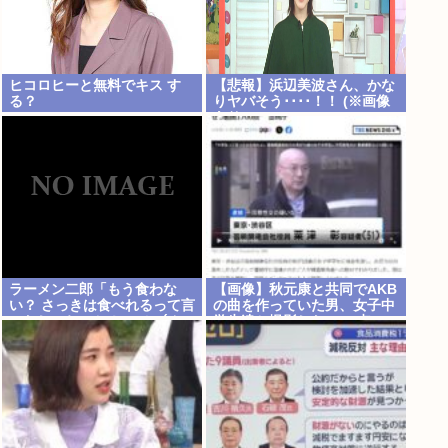
ヒコロヒーと無料でキス す
【悲報】浜辺美波さん、かな
る？
りヤバそう････！！ (※画像
あり)
ラーメン二郎「もう食わな
【画像】秋元康と共同でAKB
い？ さっきは食べれるって言
の曲を作っていた男、女子中
ったじゃねーか！」（ヽ´ん
学生達と撮影した1700点の
`）「」 反論できる？
AVをネットで販売していた
www