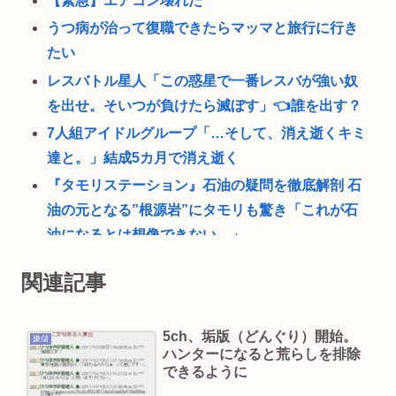
【緊急】エアコン壊れた
うつ病が治って復職できたらマッマと旅行に行き
たい
レスバトル星人「この惑星で一番レスバが強い奴
を出せ。そいつが負けたら滅ぼす」👈誰を出す？
7人組アイドルグループ「…そして、消え逝くキミ
達と。」結成5カ月で消え逝く
『タモリステーション』石油の疑問を徹底解剖 石
油の元となる”根源岩”にタモリも驚き「これが石
油になるとは想像できない…」
【画像】迷惑行為って何？
関連記事
東海の大自然に逝きたい男の子www
7人組アイドルグループ、デビューから3カ月で解
5ch、垢版（どんぐり）開始。
嫌儲
散を発表「所属事務所の事業継続が困難」
ハンターになると荒らしを排除
山口達也さん、家賃3万4千円のアパートに暮らす
できるように