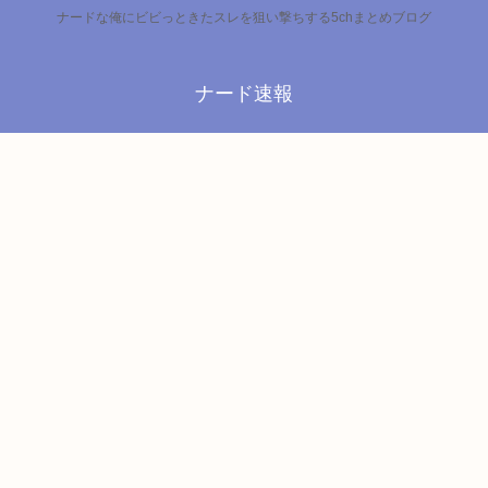
ナードな俺にビビっときたスレを狙い撃ちする5chまとめブログ
ナード速報