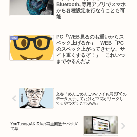
Bluetooth､専用アプリでスマホ
から各種設定を行なうことも可
能
PC「WEB見るのも重いからス
嫌儲
ペック上げるか」 WEB「PC
のスペック上がってきたな、サ
イト重くするぞ！」 これいつ
までやるんだよ
文春「めんごめんごwwワイも局長PCの
データ入手してたけど立花がリークし
てるやつガチだわwww」
YouTubeのAKIRAの再生回数ヤバすぎ
て草