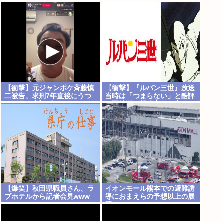
娠していた
旅行の宿をSNS公開してしま
うｗｗｗ
【Pickup08082952】
【衝撃】元ジャンポケ斉藤慎
【衝撃】『ルパン三世』放送
二被告、求刑7年直後にうつ
当時は「つまらない」と酷評
ろな目で高額ギフトをねだり
も再放送で視聴率30％超え
続ける・・・・・・・・・
www
【爆笑】秋田県職員さん、ラ
イオンモール熊本での避難誘
ブホテルから記者会見www
導におまえらの予想以上の展
開ｗｗｗ