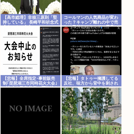
【高市総理】非核三原則「堅
コールマンの人気商品が変わ
持している」 長崎平和祈念式
った？キャンプ離れの中で売
典あいさつ全文
れる意外なアウトドア用品と
は
【悲報】全席指定･事前販売
【悲報】タトゥー擁護してる
制｢琵琶湖三市同時花火大会｣
反社、味方から背中を刺され
が中止を発表 詐欺の可能性も
る
長浜市･彦根市･高島市は関与
否定 彦根市消防本部も｢7日
時点で受理していない｣