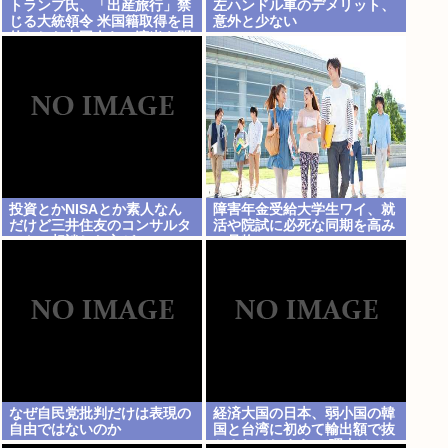
トランプ氏、「出産旅行」禁
左ハンドル車のデメリット、
じる大統領令 米国籍取得を目
意外と少ない
的とした中国人らの渡米を問
題視
投資とかNISAとか素人なん
障害年金受給大学生ワイ、就
だけど三井住友のコンサルタ
活や院試に必死な同期を高み
ントに相談した方がいいの
の見物www
か？
なぜ自民党批判だけは表現の
経済大国の日本、弱小国の韓
自由ではないのか
国と台湾に初めて輸出額で抜
かされてしまう… 理由はジャ