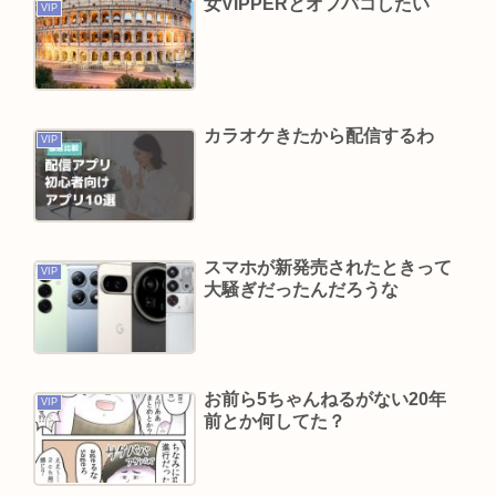
女VIPPERとオフパコしたい
VIP
夏休み全く面白くないんだが
フォント、値上げで使えなくなる
在留カードの更新しに入管に行ったけど父親がぐ
ったいしててこわい要介護3
カラオケきたから配信するわ
VIP
左ハンドル車のデメリット、意外と少ない
投資とかNISAとか素人なんだけど三井住友のコン
サルタントに相談した方がいいのか？
楽しんご “元ジャンポケ斉藤慎二被告求刑懲役7
スマホが新発売されたときって
VIP
年”に私見…
大騒ぎだったんだろうな
ジャンポケ斎藤「性行為の許諾は取ったことあり
ません」
お前ら5ちゃんねるがない20年
Powered by livedoor 相互RSS
VIP
前とか何してた？