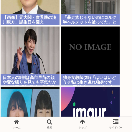
【画像】元大関・貴景勝の湊
「暴走族じゃないのにコルク
川親方、誕生日を迎え
半ヘルメットを被ってた」と
『誰！？』と話題に
因縁つけて暴行 少年らと父親
(37)逮捕
日本人の9割は高市早苗の顔
独身女教師(29)「はいはいど
や変な喋りを見ても平気だか
うせ私は生き遅れ独身です
ら支持率9割。学校の美術科
よ！(酒グビー」←こういう
と音楽科はしっかりして！
キャラ、ガチで消滅する
ホーム
検索
トップ
サイドバー