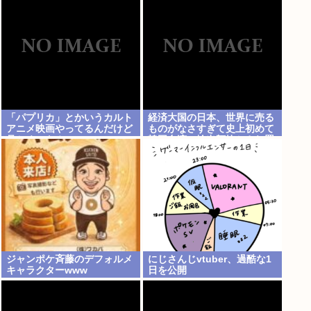
ップはAI関連で世界に輸出す
るものがないためw
「パプリカ」とかいうカルト
経済大国の日本、世界に売る
アニメ映画やってるんだけど
ものがなさすぎて史上初めて
見とくべき？
韓国台湾に輸出額抜かされ置
いてけぼりwww
ジャンポケ斉藤のデフォルメ
にじさんじvtuber、過酷な1
キャラクターwww
日を公開