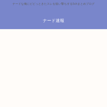
ナードな俺にビビっときたスレを狙い撃ちする5chまとめブログ
ナード速報