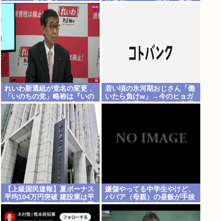
クション優先案内、ソフトド
的暴行 スマホで撮影か 千葉
リンク飲み放題、スパ利用、
駐車場無料…大人29700円
れいわ新選組が党名の変更 、
若い頃の氷河期おじさん「働
「いのちの党」略称は『いの
いたら負けw」→今のヒョガ
ち』 SNSではTIM・ゴルゴ松
おじ「惣菜たけぇよ..」 自業
本に言及「ゴルゴ出馬確定」
自得で草
「党首は決まり」
【上級国民速報】夏ボーナス
嫌儲やってる中学生やけど、
平均104万円突破 建設業は平
ババア（母親）の昼飯が手抜
均200万円超 なお対象は大手
きすぎてキレそう
163社93万人、全就業者の1%
強