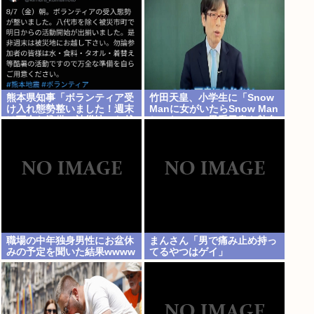
熊本県知事「ボランティア受
竹田天皇、小学生に「Snow
け入れ態勢整いました！週末
Manに女がいたらSnow Man
は万全な準備で被災地へお越
じゃない」で男系天皇を熱弁
しください！」ケンモ、行く
www
ぞ
職場の中年独身男性にお盆休
まんさん「男で痛み止め持っ
みの予定を聞いた結果wwww
てるやつはゲイ」