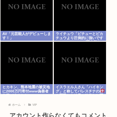
AV「元芸能人がデビューしま
ライチュウ「ピチューとピカ
す！」
チュウより圧倒的に強いです
www」←こいつが不人気な
理由
ヒカキン、熊本地震の被災地
イスラエル人さん「ハイキン
に2000万円寄付www偽善者
グ」と称してパレスチナの村
仕草が止まらないwww
を襲撃した結果、銃奪われ死
亡。イスラエル軍「村民はテ
ロリスト！」
ホーム
VIP
アカウント作らなくてもコメント