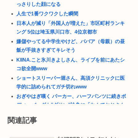
っさりした顔になる
人生で1番ワクワクした瞬間
日本人が減り「外国人が増えた」市区町村ランキ
ング 5位は埼玉県川口市、4位京都市
嫌儲やってる中学生やけど、ババア（母親）の昼
飯が手抜きすぎてキレそう
KIINA.こと氷川きよしさん、ライブを前にあたシ
コ欲全開www
ショートスリーパー堀さん、高須クリニックに医
学的に詰められてガチ切れwww
おぎやはぎ嘆く パーカー、ハーフパンツに続きボ
ディーバッグも”ダサい”論争に「なんでおじさん
だけ言われるの？」
関連記事
「OMANNEKO」がプラモデルになった！”刺さる
要素”をふんだんに盛り自衛隊公式😲