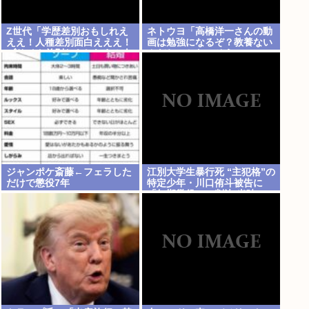
Z世代「学歴差別おもしれえ
ネトウヨ「高橋洋一さんの動
ええ！人種差別面白えええ！
画は勉強になるぞ？教養ない
ブサイク差別おもしれえ！人
んだね、かわいそう」
を馬鹿にするの面白ええ
え！」
ジャンポケ斎藤←フェラした
江別大学生暴行死 “主犯格”の
だけで懲役7年
特定少年・川口侑斗被告に
「無期懲役」の判決 当時17
歳少年に「懲役30年」の判決