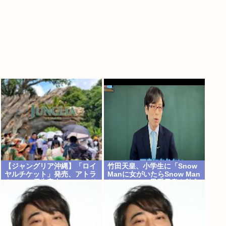
【ジャングリア沖縄】「ロイ
竹田天皇、小学生に「Snow
ヤルチケット」発売、アトラ
Manに女がいたらSnow Man
クション優先案内、ソフトド
じゃない」で男系天皇を熱弁
リンク飲み放題、スパ利用、
www
駐車場無料…大人29700円