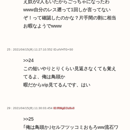
え奴が2人もいたからごっちゃになったわ
www自分のレス遡って1回しか言ってない
ぞ！って確認したのかな？片手間の割に相当
お暇なようでwww
25 : 2021/04/15(木) 11:27:10.552
ID:zIVHTG+S0
>>24
この短いやりとりくらい見返さなくても覚え
てるよ、俺は鳥頭か
暇だからvip見てるんです、はい
29 : 2021/04/15(木) 11:30:03.454
ID:RWgEOz8s0
>>25
｢俺は鳥頭か｣セルフツッコミおもろww流石ワ