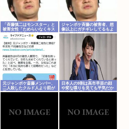
「斉藤慎二はモンスター」と
ジャンポケ斉藤の被害者、想
被害女性「ためらいなくキス
像以上にガチギレしてるもよ
され口腔性交…」涙ながらに
う。示談不可能か。
訴えた被害後の”深刻な
PTSD”
元ジャンポケ斎藤メンバー、
日本人の9割は高市早苗の顔
二人殺したクルド人より罰が
や変な喋りを見ても平気だか
重くて炎上www
ら支持率9割。学校の美術科
と音楽科はしっかりして！