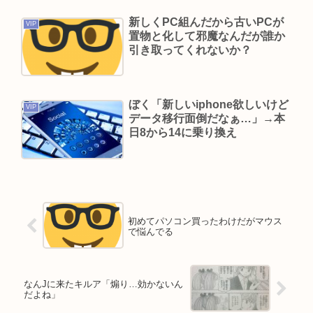
新しくPC組んだから古いPCが
VIP
置物と化して邪魔なんだが誰か
引き取ってくれないか？
ぼく「新しいiphone欲しいけど
VIP
データ移行面倒だなぁ…」→本
日8から14に乗り換え
初めてパソコン買ったわけだがマウス
で悩んでる
なんJに来たキルア「煽り…効かないん
だよね」