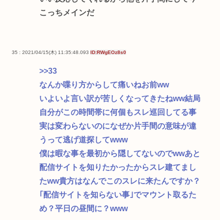
こっちメインだ
35 : 2021/04/15(木) 11:35:48.093
ID:RWgEOz8s0
>>33
なんか喋り方からして痛いねお前ww
いよいよ言い訳が苦しくなってきたねww結局
自分がこの時間帯に何個もスレ巡回してる事
実は変わらないのになぜか片手間の意味が違
うって逃げ道探してwww
僕は暇な事を最初から隠してないのでwwあと
配信サイトを知りたかったからスレ建てまし
たww貴方はなんでこのスレに来たんですか？
｢配信サイトを知らない事｣でマウント取るた
め？平日の昼間に？www