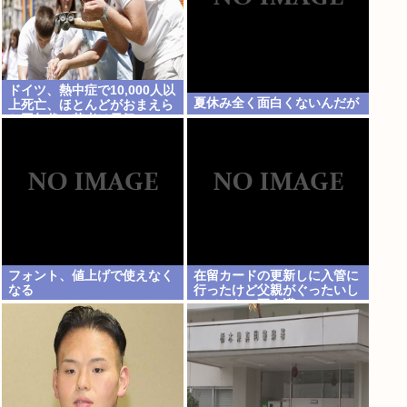
ドイツ、熱中症で10,000人以
夏休み全く面白くないんだが
上死亡、ほとんどがおまえら
と同年代、若者は元気
フォント、値上げで使えなく
在留カードの更新しに入管に
なる
行ったけど父親がぐったいし
ててこわい要介護3