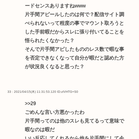
ードセンスありますねwww
片手間アピールしたのは何で？配信サイト調
べられないって程度の事でマウント取ろうと
した手前暇だからスレに張り付いてることを
悟られたくなかった？
そんで片手間アピしたもののレス数で暇な事
を否定できなくなって自分が暇だと認めた方
が状況良くなると思った？
33 : 2021/04/15(木) 11:31:53.120
ID:zIVHTG+S0
>>29
ごめんな言い方悪かったわ
片手間ってのは他のスレも見てるって意味で
暇なのは暇だ
いい反応してくれるから他を片手間にして今