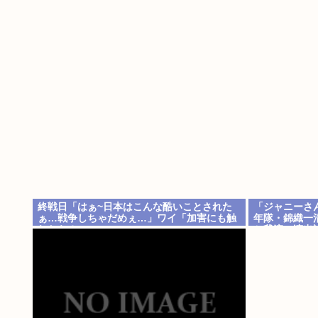
終戦日「はぁ~日本はこんな酷いことされた
「ジャニーさ
ぁ…戦争しちゃだめぇ…」ワイ「加害にも触
年隊・錦織一
れたら？」
と我流の演出