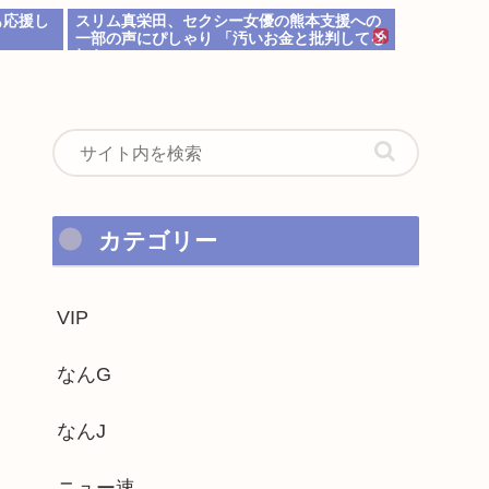
も応援し
スリム真栄田、セクシー女優の熊本支援への
一部の声にぴしゃり 「汚いお金と批判してる
奴ら…」
カテゴリー
VIP
なんG
なんJ
ニュー速