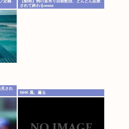
プ定義
【動画】例の首吊り自殺配信、どんどん拡散
されて終わるwww
発見され
NHK 風、薫る