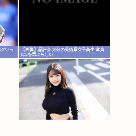
エグいっ
【画像】品評会 大分の美術系女子高生 童貞
は5を選ぶらしい