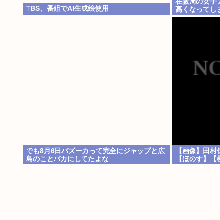
在阪局の女子
TBS、番組でAI生成絵使用
高くなってし
でも8月6日バズーカって完全にジャップと広
【画像】田村
島のことバカにしてたよな
【ほのす】【櫻