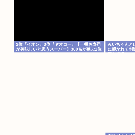
2位『イオン』3位『ヤオコー』【一番お寿司
みいちゃんと
が美味しいと思うスーパー】300名が選ぶ1位
に叩かれて削
に
事を復活