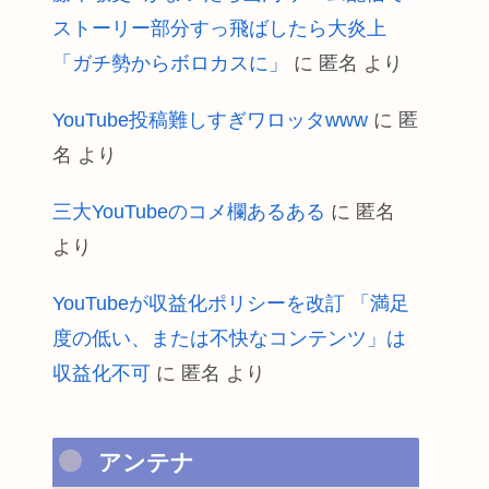
ストーリー部分すっ飛ばしたら大炎上
「ガチ勢からボロカスに」
に
匿名
より
YouTube投稿難しすぎワロッタwww
に
匿
名
より
三大YouTubeのコメ欄あるある
に
匿名
より
YouTubeが収益化ポリシーを改訂 「満足
度の低い、または不快なコンテンツ」は
収益化不可
に
匿名
より
アンテナ