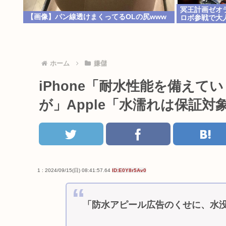
冥王計画ゼオ
【画像】パン線透けまくってるOLの尻www
ロボ参戦で大
ホーム
嫌儲
iPhone「耐水性能を備え
が」Apple「水濡れは保証
1 : 2024/09/15(日) 08:41:57.64
ID:E0Y8r5Av0
「防水アピール広告のくせに、水