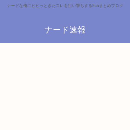
ナードな俺にビビっときたスレを狙い撃ちする5chまとめブログ
ナード速報