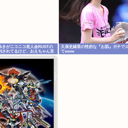
ゆきがニコニコ老人会RUSTの
久保史緒里の性的な『お肌』ガチで
判されてるけど、おえちゃん言
てwww
？