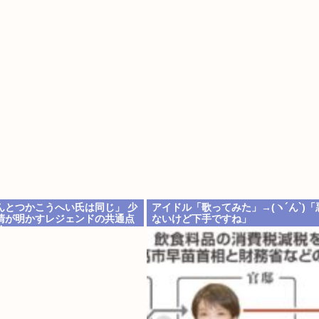
んとつかこうへい氏は同じ」 少
アイドル「歌ってみた」→(ヽ´ん`)
清が明かすレジェンドの共通点
ないけど下手ですね」
論