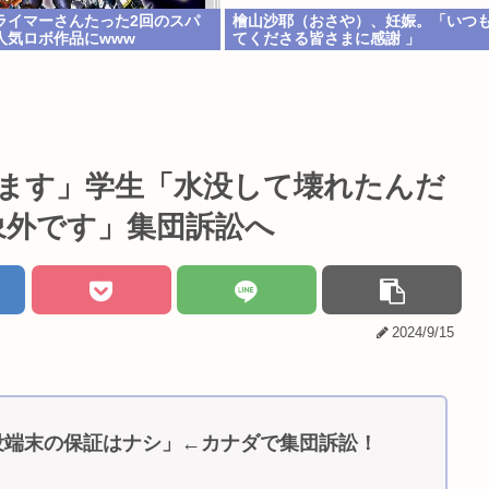
ライマーさんたった2回のスパ
檜山沙耶（おさや）、妊娠。「いつ
人気ロボ作品にwww
てくださる皆さまに感謝 」
ています」学生「水没して壊れたんだ
対象外です」集団訴訟へ
2024/9/15
没端末の保証はナシ」←カナダで集団訴訟！