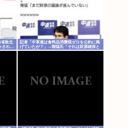
務省敗北
記者「中革連は食料品消費税ゼロを公約に掲
かされ…
げていたが？」→階猛氏「それは財源確保と
いう条件付き」