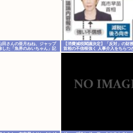
山田さんの亜月ねね、ジャップ
【消費減税閣議決定】「反対」の財
除した「魚界のみいちゃん」記
首相の不信根強く 人事介入をちらつ