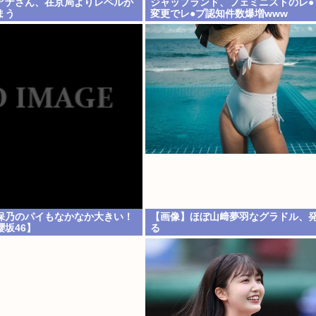
アナさん、在京局よりレベルが
ジャップランド、フェミニストのレ●
まう
変更でレ●プ認知件数爆増www
保乃のパイもなかなか大きい！
【画像】ほぼ山﨑夢羽なグラドル、
坂46】
る