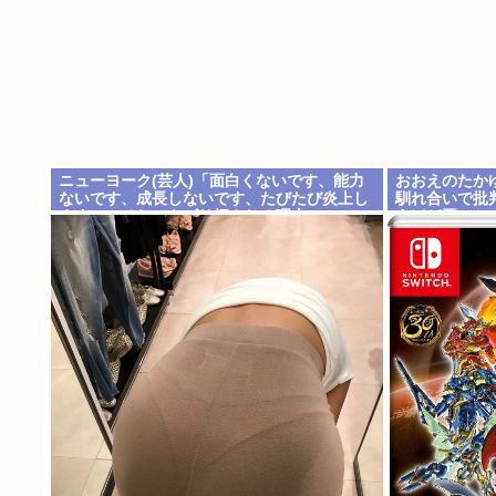
ニューヨーク(芸人)「面白くないです、能力
おおえのたか
ないです、成長しないです、たびたび炎上し
馴れ合いで批
ます」←それでもゴリ押される理由
うほど悪いか