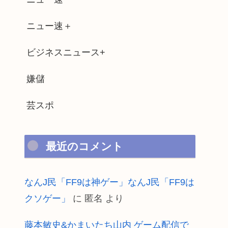
ニュー速＋
ビジネスニュース+
嫌儲
芸スポ
最近のコメント
なんJ民「FF9は神ゲー」なんJ民「FF9は
クソゲー」
に
匿名
より
藤本敏史&かまいたち山内 ゲーム配信で