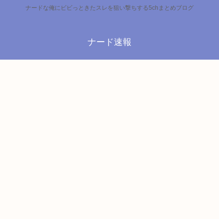
ナードな俺にビビっときたスレを狙い撃ちする5chまとめブログ
ナード速報