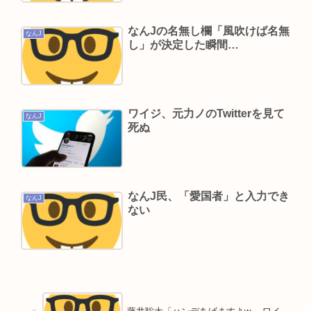
情報源テレビ
楽しんご、神田うのの印象を率直に吐露「あまり
なんJの名無し欄「風吹けば名無
なんJ
し」が決定した瞬間…
にも素っ気ない態度を取られて寂しい」
A💕V女優『瀬戸環奈』、パチ●コ屋にイベント来
店し、弱男が大集結www 👉
ワイジ、元力ノのTwitterを見て
なんJ
死ぬ
Powered by livedoor 相互RSS
なんJ民、「愛国者」と入力でき
なんJ
ない