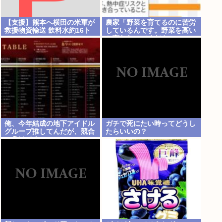
【支援】熊本へ横田の米軍が
農家「野菜を育てるのに苦労
救援物資輸送 飲料水約16ト
しているんです。野菜を高い
ン
と言わないでください。」
俺、今年結成の地下アイドル
ガチで死にたい時ってどうし
グループ推してんだが、競合
たらいいの？
に負けてる。