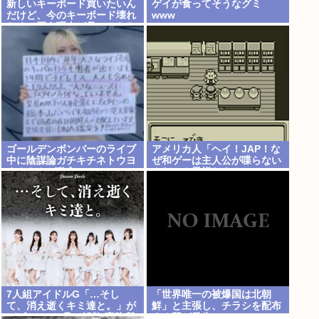
新しいキーボード買いたいん
ゲイが食ってそうなグミ
だけど、今のキーボード壊れ
www
なくて買う理由が見つからな
い
ゴールデンボンバーのライブ
アメリカ人「ヘイ！JAP！な
中に陰謀論ガチキチネトウヨ
ぜ和ゲーは主人公が喋らない
まんさんが乱入www
んだい？異様だよ？」
7人組アイドルG「…そし
「世界唯一の被爆国は北朝
て、消え逝くキミ達と。」が
鮮」と主張し、チラシを配布
デビュー3か月で解散 事務所
する輩が発生