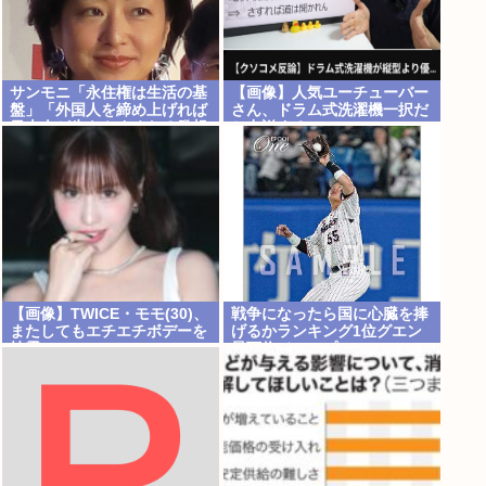
サンモニ「永住権は生活の基
【画像】人気ユーチューバー
盤」「外国人を締め上げれば
さん、ドラム式洗濯機一択だ
日本人が生きやすくなる発想
と力説する
間違い」「ヘイト」
【画像】TWICE・モモ(30)、
戦争になったら国に心臓を捧
またしてもエチエチボデーを
げるかランキング1位グエン
披露www
最下位ジャップ