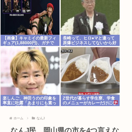
【画像】キャミイの最新フィ
長崎って、ヒロ●マと違って
ギュア(1,88000円)、ガチで
原爆ビジネスしてないから好
作り込みがエグすぎる
感持てるよな
楽しんご、神田うのの印象を
Z世代が暮らす学生寮、学食
率直に吐露「あまりにも素っ
のメニューがカレーだけにな
気ない態度を取られて寂し
る
い」
ホーム
なんJ
なんJ民、岡山県の市を4つ言えな