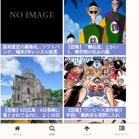
返却査定の厳格化…ソフトバ
【悲報】「鶴仙流」とかい
ンク、端末2年レンタル改悪
う、舞空術の生みの親
へ“塗装はがれ”でも2.2万円
負担…上限も倍額に 保証加
入なら免除 [8/9]
【悲報】6日広島・9日長崎に
【悲報】ワンピース原作者(7
落とされてるのに、よく15日
年前)「最終回を視野に入れ
まで待ったよな
た展開がもう始まっていま
す！」
ホーム
検索
トップ
サイドバー