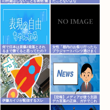
の外遊はしないことを表明 働
たことないよな
かず連日終日公邸のもよう
何で日本は原爆2発落とされ
女性「都内のお祭り行ったら
るまで勝てると思ってたの？‎
ブラジャートパンツ透けまく
✈
った恐らくSHEINで買ったペ
ラペラの浴衣着てる女の子が
いる」
【悲報】メディアが使う主語
伊藤カイジが配信するスレ
デカ言葉の正体、ガチでこれ
だったwww