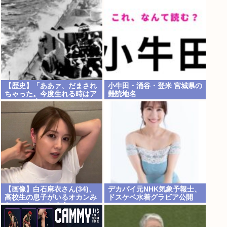
が事業継続困難なため
【歴史】「ああァ、だまされ
小牛田・涌谷・登米 宮城県の
ちゃった。今度生れる時はア
難読地名
メリカへ生れるぞ」 22歳で
戦死した特攻隊員が出撃前の
日記に残した”本音”
【画像】白石麻衣さん(34)、
デカパイ元NHK気象予報士、
高校生の息子がいるオカンみ
ドスケベ水着グラビア公開
たいになってしまう