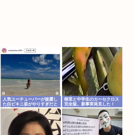
人気ユーチューバーが披露し
樹里と中学生のカーセクロス
た白ビキニ姿がやりすぎだと
完全版。新事実発見した！
話題に