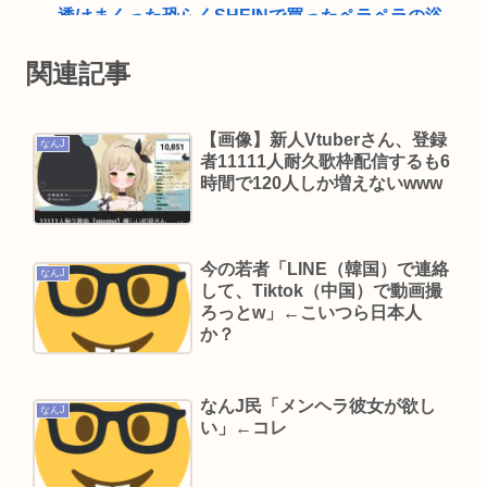
透けまくった恐らくSHEINで買ったペラペラの浴
衣着てる女の子がいる」
関連記事
(📞´ん`)「はい嫌儲子供電話相談室」👧「犬は大き
い小さいのがいるのになんで猫はみんな同じ大き
【画像】新人Vtuberさん、登録
さなの？」
なんJ
者11111人耐久歌枠配信するも6
【謎】男が人生で1番モテる年齢、ガチで謎すぎる
時間で120人しか増えないwww
ガチで死にたい時ってどうしたらいいの？
新しいキーボード買いたいんだけど、今のキーボ
今の若者「LINE（韓国）で連絡
ード壊れなくて買う理由が見つからない
なんJ
して、Tiktok（中国）で動画撮
「世界唯一の被爆国は北朝鮮」と主張し、チラシ
ろっとw」←こいつら日本人
か？
を配布する輩が発生
及川光博、56歳の “おめでた婚” に祝福続々 SNS
では「檀れいと離婚してたの？」驚く声も
なんJ民「メンヘラ彼女が欲し
なんJ
い」←コレ
【世論調査】ウクライナ戦争を特に支持する属
性。男性・高齢者・富裕層・モスクワ在住・主な