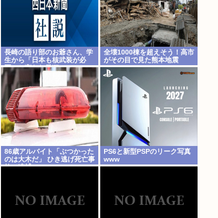
長崎の語り部のお爺さん、学
全壊1000棟を超えそう！高市
生から「日本も核武装が必
がその目で見た熊本地震
要」と言われ発狂
86歳アルバイト「ぶつかった
PS6と新型PSPのリーク写真
のは大木だ」 ひき逃げ死亡事
www
故で逮捕