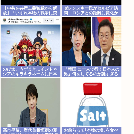
【中共を共産主義独裁から解
ゼレンスキー氏がセルビア訪
放】「いずれ本物の戦争に突
問、ロシアとの距離に変化か
入」アメリカの右派が夢見る
〈露骨に交戦的〉なシナリオ
のび太、うずまき…インドネ
「韓国 に一人で行く日本人の
シアのキラキラネームに日本
男」何をしてるのか謎すぎる
のアニメ
と話題に 言われてみれば確か
にそうだよな…
高市早苗、歴代首相恒例の夏
お前らって｢本物の塩｣を食べ