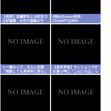
【長野】安曇野市と大町市で
8割がGemini利用、
土砂崩落 山中の道路が寸
ChatGPTは68%
断 宿泊客や登山客など計
400人近くが孤立か 土石流
で橋が流されたとの情報も
トー横キッズ、大人に失望
【高市早苗】マンションです
「相談しても具体的に何もし
れ違う時に「こんにちは」っ
てくれなくて傷つく。福祉は
て言ってくる奴がクソ気持ち
自由が奪われる」
悪い。話しかけてくんなよ