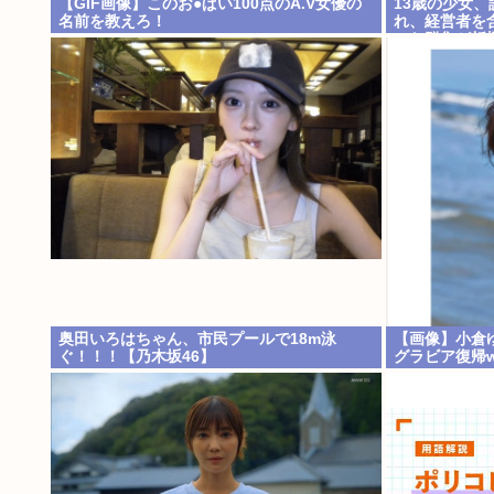
【GIF画像】このお●ぱい100点のA.V女優の
13歳の少女
名前を教えろ！
れ、経営者を
った群集が折
ザーで撤去
奥田いろはちゃん、市民プールで18m泳
【画像】小倉
ぐ！！！【乃木坂46】
グラビア復帰w