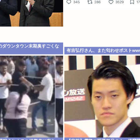
のダウンタウン末期臭すごくな
有吉弘行さん、また匂わせポストww