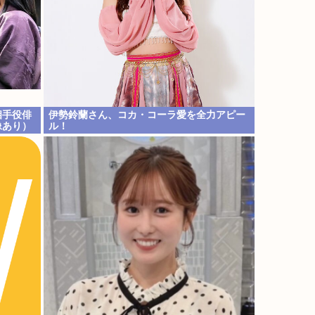
相手役俳
伊勢鈴蘭さん、コカ・コーラ愛を全力アピー
像あり）
ル！