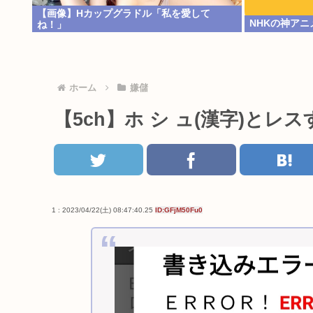
【画像】Hカップグラドル「私を愛して
NHKの神アニ
ね！」
ホーム
嫌儲
【5ch】ホ シ ュ(漢字)とレ
1 : 2023/04/22(土) 08:47:40.25
ID:GFjM50Fu0