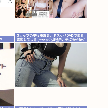
Gカップの現役添乗員、ドスケベDVDで限界
w
露出してしまうwww小山玲奈、手ぶらや極小
ビキニで大放出！！新作「聖なる山」の動画
＆画像まとめ！