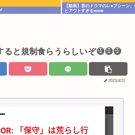
【動画】昔のドラマのレ●プシーン、
メ
とアウトすぎるwww
スすると規制食らうらしいぞ😅😅😅
2023/4/22