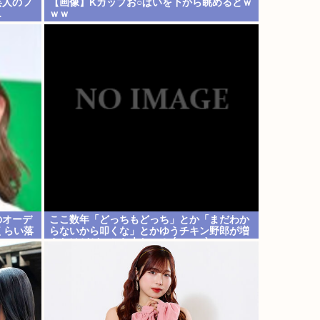
芸人のフ
【画像】Kカップお○ぱいを下から眺めるとｗ
…
ｗｗ
のオーデ
ここ数年「どっちもどっち」とか「まだわか
くらい落
らないから叩くな」とかゆうチキン野郎が増
えたけどどっから来たの？(´・ω・`)