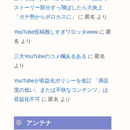
ストーリー部分すっ飛ばしたら大炎上
「ガチ勢からボロカスに」
に
匿名
より
YouTube投稿難しすぎワロッタwww
に
匿
名
より
三大YouTubeのコメ欄あるある
に
匿名
より
YouTubeが収益化ポリシーを改訂 「満足
度の低い、または不快なコンテンツ」は
収益化不可
に
匿名
より
アンテナ