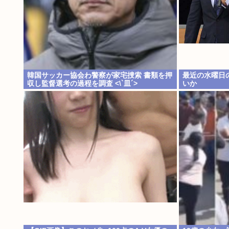
韓国サッカー協会わ警察が家宅捜索 書類を押
最近の水曜日
収し監督選考の過程を調査 <\`皿´>
いか