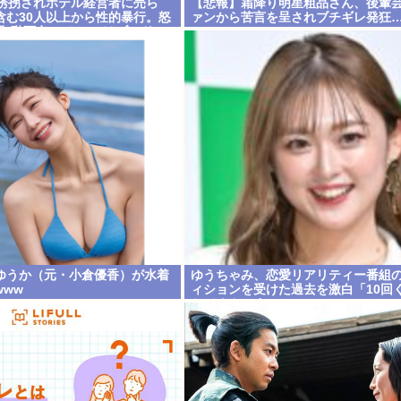
、誘拐されホテル経営者に売ら
【悲報】霜降り明星粗品さん、後輩
含む30人以上から性的暴行。怒
ァンから苦言を呈されブチギレ発狂
檻(動画有)。ホテルはブルドー
ゆうか（元・小倉優香）が水着
ゆうちゃみ、恋愛リアリティー番組
ww
ィションを受けた過去を激白「10回
ちてるんです」