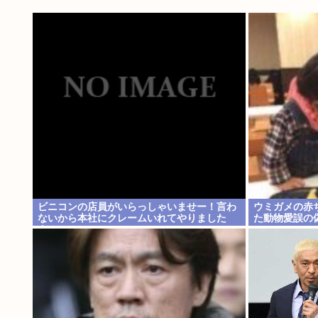
ビニコンの店員がいらっしゃいませー！言わ
ウミガメの赤
ないから本社にクレームいれてやりました
た動物愛誤の
よ！www