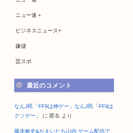
ニュー速＋
ビジネスニュース+
嫌儲
芸スポ
最近のコメント
なんJ民「FF9は神ゲー」なんJ民「FF9は
クソゲー」
に
匿名
より
藤本敏史&かまいたち山内 ゲーム配信で