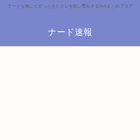
ナードな俺にビビっときたスレを狙い撃ちする5chまとめブログ
ナード速報