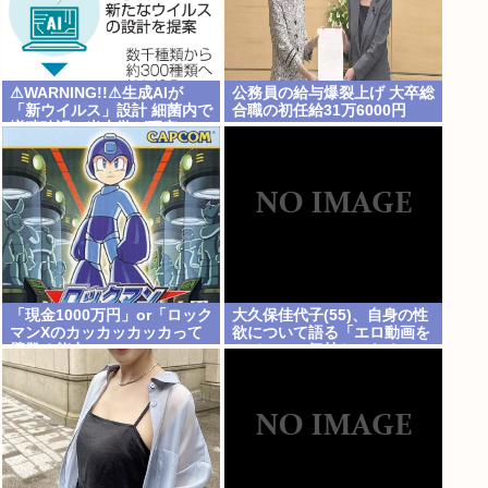
⚠WARNING!!⚠生成AIが
公務員の給与爆裂上げ 大卒総
「新ウイルス」設計 細菌内で
合職の初任給31万6000円
増殖確認、米大学が研究
www
「現金1000万円」or「ロック
大久保佳代子(55)、自身の性
マンXのカッカッカッカって
欲について語る「エロ動画を
壁登る能力」
みてエロい気持ちになる」