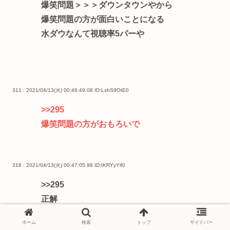
爆笑問題＞＞＞ダウンタウンやから
爆笑問題の方が面白いことになる
水ダウなんて視聴率5パーや
311 : 2021/04/13(火) 00:46:49.08
ID:LxhS9OtE0
>>295
爆笑問題の方がおもろいで
318 : 2021/04/13(火) 00:47:05.98
ID:IKRYyYif0
>>295
正解
ホーム
検索
トップ
サイドバー