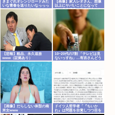
きまぐれオレンジロードみた
【画像】家入レオさん、想像
いな青春を送りたいなっっっ
以上にヤバいことになって
っ
る…多分想像の何倍以上もヤ
バいwww
【悲報】粗品、永久追放
10~20代の7割 「テレビは見
www（証拠あり）
ないっすね」…有吉さんどう
するのこれ
【画像】だらしない体型の南
ドイツ人哲学者「『ちいか
米女www
わ』は問題を自覚しつつ目を
背け、自分は無害という道徳