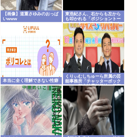
【画像】道重さゆみのおっぱ
東浩紀さん、右からも左から
いwww
も叩かれる「ポジショントー
クをしないからこそ信頼でき
る」と擁護されるwww
くりぃむしちゅーら所属の芸
本当に全く理解できない性癖
能事務所「チャッターボック
ス」、熊本地震被災地に災害
義援金寄付を発表