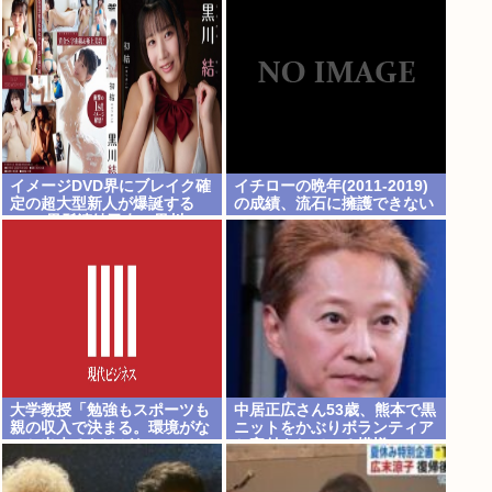
的優越感、堕落する国家日本
そのものだ」
イメージDVD界にブレイク確
イチローの晩年(2011-2019)
定の超大型新人が爆誕する
の成績、流石に擁護できない
www黒髪清純乙女・黒川
www
結、顔もカラダも演技もIVフ
ァンから絶賛の嵐！！処女作
「初結」の動画＆画像まと
め！！
大学教授「勉強もスポーツも
中居正広さん53歳、熊本で黒
親の収入で決まる。環境がな
ニットをかぶりボランティア
いと出来るわけがない」
と寄付をしている模様