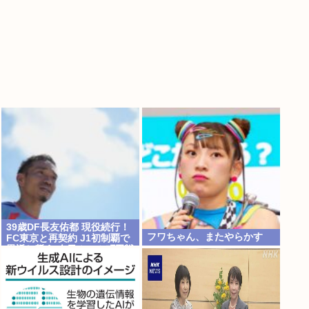
39歳DF長友佑都 現役続行！
フワちゃん、またやらかす
FC東京と再契約 J1初制覇で
恩返し誓う 今日ホーム町田戦
で正式表明