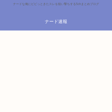
ナードな俺にビビっときたスレを狙い撃ちする5chまとめブログ
ナード速報