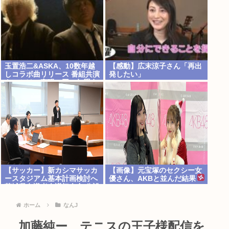
玉置浩二&ASKA、10数年越
【感動】広末涼子さん「再出
しコラボ曲リリース 番組共演
発したい」
きっかけで実現…同い年盟友
の完全合作
【サッカー】新カシマサッカ
【画像】元宝塚のセクシー女
ースタジアム基本計画検討へ
優さん、AKBと並んだ結果
茨城県有識者会議初会合 公設
www
民営で整備方針
ホーム
なんJ
加藤純ー、テニスの王子様配信を