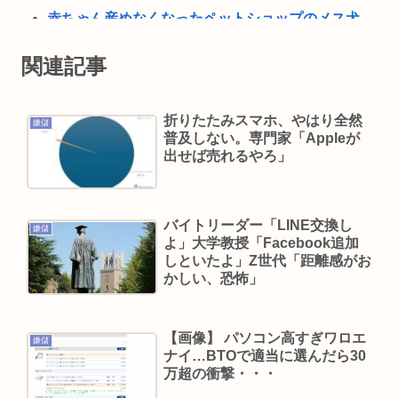
赤ちゃん産めなくなったペットショップのメス犬
さん（6）里親募集されてしまうwww
関連記事
おっさんのハーフパンツ、否定派が7割。女性「お
っさんのすね毛なんて見たくないじゃないですか
折りたたみスマホ、やはり全然
w」
嫌儲
普及しない。専門家「Appleが
現在ヤフコメ時速ランキング1位の記事がこれ。ど
出せば売れるやろ」
う思う？
ベジットのベジータ要素、ネーミングセンスしか
バイトリーダー「LINE交換し
ない
嫌儲
よ」大学教授「Facebook追加
クーラーつけるくらいなら死を選ぶ 7割超え
しといたよ」Z世代「距離感がお
かしい、恐怖」
渡邊渚さん、意味深フォトwww
7人組アイドル、グループ名通り？結成5カ月で
「消え逝く」電撃解散…メンバーは給料未払い告
【画像】 パソコン高すぎワロエ
嫌儲
ナイ…BTOで適当に選んだら30
白
万超の衝撃・・・
古田敦也がこの歳までずっとタレント消費されて