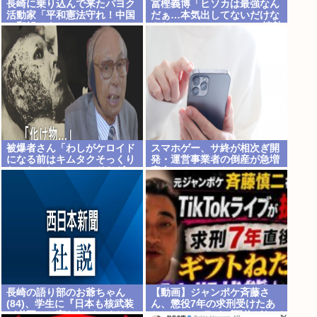
長崎に乗り込んで来たパヨク
冨樫義博「ヒソカは最強なん
活動家「平和憲法守れ！中国
だぁ…本気出してないだけな
と和解せよ！」
んだぁ…」 こいつのこの情熱
なんなの？
被爆者さん「わしがケロイド
スマホゲー、サ終が相次ぎ開
になる前はキムタクそっくり
発・運営事業者の倒産が急増
たったんじゃ」ハードなギャ
完全にオワコンか
グをかます
長崎の語り部のお爺ちゃん
【動画】ジャンポケ斉藤さ
(84)、学生に『日本も核武装
ん、懲役7年の求刑受けたあ
が必要』と言われびっくり
とのTikTokライブ配信がヤバ