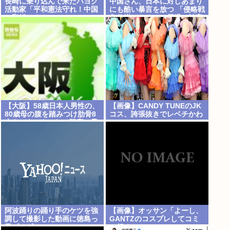
長崎に乗り込んで来たパヨク
中国さん、日本に対しあまり
活動家「平和憲法守れ！中国
にも酷い暴言を放つ 「侵略戦
と和解せよ！」
争仕掛けたくせに原爆で被害
者ビジネスするな」
【大阪】58歳日本人男性の、
【画像】CANDY TUNEのJK
80歳母の腹を踏みつけ肋骨8
コス、誇張抜きでレベチかわ
本をバキバキにして殺害。子
いいwww
供を産んだ結末がこれなら少
【Pickup08082959】
子化仕方ないね
阿波踊りの踊り手のケツを強
【画像】オッサン「よーし、
調して撮影した動画に徳島っ
GANTZのコスプレしてコミ
子ブチギレ
ケ行くかー」