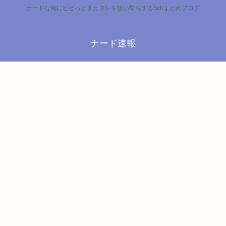
ナードな俺にビビっときたスレを狙い撃ちする5chまとめブログ
ナード速報