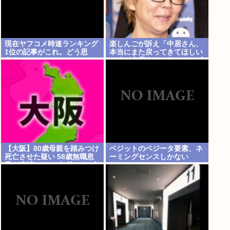
現在ヤフコメ時速ランキング
楽しんごが訴え「中居さん、
1位の記事がこれ。どう思
本当にまた戻ってきてほしい
う？
です。中居さんいないテレビ
は…」
【大阪】80歳母親を踏みつけ
ベジットのベジータ要素、ネ
死亡させた疑い 58歳無職息
ーミングセンスしかない
子を逮捕 13～14年前から2人
暮らし「介護疲れで日常的に
暴行」 岬町