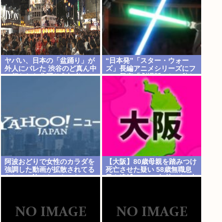
ヤバい、日本の「盆踊り」が
“日本発”「スター・ウォー
外人にバレた 渋谷のど真ん中
ズ」長編アニメシリーズにフ
で行われた盆踊り参加者
ァン興奮「劇場版にして欲し
67000人のうち20000人が外
い」「艦隊戦も派手で面白
人、ダンシングヒーローに熱
い」
狂
阿波おどりで女性のカラダを
【大阪】80歳母親を踏みつけ
強調した動画が拡散されてる
死亡させた疑い 58歳無職息
らしい！許せないなこれ
子を逮捕 13～14年前から2人
暮らし「介護疲れで日常的に
暴行」 岬町