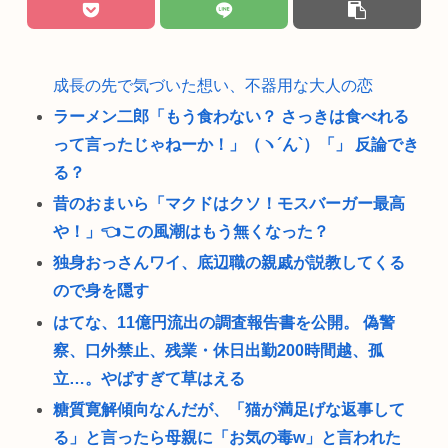
成長の先で気づいた想い、不器用な大人の恋
ラーメン二郎「もう食わない？ さっきは食べれる
って言ったじゃねーか！」（ヽ´ん`）「」 反論でき
る？
昔のおまいら「マクドはクソ！モスバーガー最高
や！」👈この風潮はもう無くなった？
独身おっさんワイ、底辺職の親戚が説教してくる
ので身を隠す
はてな、11億円流出の調査報告書を公開。 偽警
察、口外禁止、残業・休日出勤200時間越、孤
立…。やばすぎて草はえる
糖質寛解傾向なんだが、「猫が満足げな返事して
る」と言ったら母親に「お気の毒w」と言われた