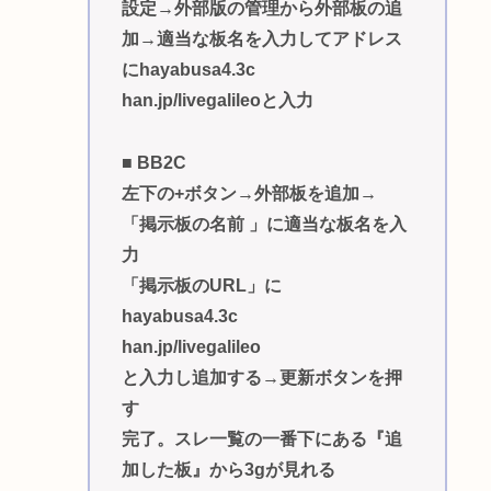
設定→外部版の管理から外部板の追
加→適当な板名を入力してアドレス
にhayabusa4.3c
han.jp/livegalileoと入力
■ BB2C
左下の+ボタン→外部板を追加→
「掲示板の名前 」に適当な板名を入
力
「掲示板のURL」に
hayabusa4.3c
han.jp/livegalileo
と入力し追加する→更新ボタンを押
す
完了。スレ一覧の一番下にある『追
加した板』から3gが見れる