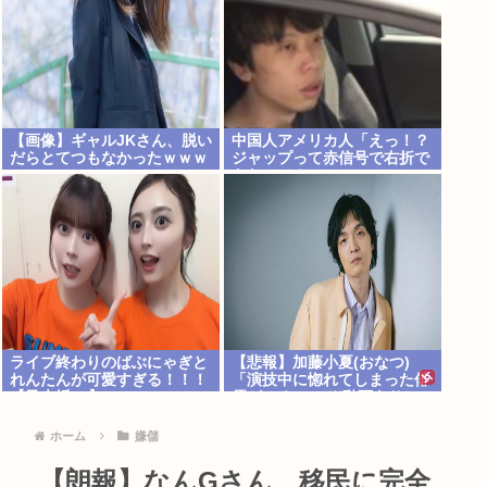
【画像】ギャルJKさん、脱い
中国人アメリカ人「えっ！？
だらとてつもなかったｗｗｗ
ジャップって赤信号で右折で
きないの？」
ライブ終わりのばぶにゃぎと
【悲報】加藤小夏(おなつ)
れんたんが可愛すぎる！！！
「演技中に惚れてしまった俳
【乃木坂46】
優がいる」 （※動画あり）
ホーム
嫌儲
【朗報】なんGさん、移民に完全