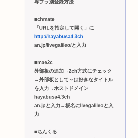
専ブラ別登録方法
■chmate
「URLを指定して開く」に
http://hayabusa4.3ch
an.jp/livegalileo/と入力
■mae2c
外部板の追加→2ch方式にチェック
→外部板として～は好きなタイトル
を入力→ホストドメイン
hayabusa4.3ch
an.jpと入力→板名にlivegalileoと入
力
■ちんくる