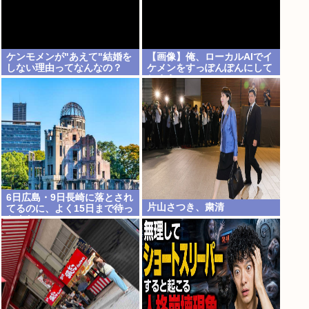
ケンモメンが"あえて"結婚を
【画像】俺、ローカルAIでイ
しない理由ってなんなの？
ケメンをすっぽんぽんにして
しまうwww
6日広島・9日長崎に落とされ
片山さつき、粛清
てるのに、よく15日まで待っ
たよな