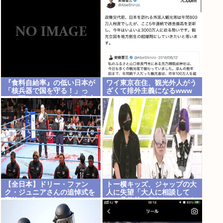
『食料自給率』の低い日本が
ワイ東京在住、観光外人がう
「核兵器で国を守る！」っ
ざくて排外主義になるwww
て、頭おかしくね？食べ物止
められたら終わりじゃん
【全日本】ドリー・ファン
トー横キッズ、ジャップの大
ク・ジュニアさんの追悼式を
人に失望「大人に相談して
実施 スピニング・トー・ホー
も、具体的に何もしてくれな
ルドも流れる
い。結果的に傷つく。福祉は
自由が奪われる」