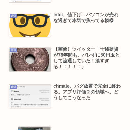
る現実やばない？
【訃報】昭和の大女優・小川真由美（享年86）が
Intel、値下げ…パソコンが売れ
嫌儲
な過ぎて本気で焦ってる模様
鹿児島で3月に死去していた 実娘が明かす「毒母」
の素顔と空白の晩年
ジャンポケ斎藤、乞食ライバーと化し正式に終わ
る
【画像】ツイッター「十銭硬貨
嫌儲
が78年間も、バレずに50円玉と
して流通していた！凄すぎ
Powered by livedoor 相互RSS
る！！！！！」
chmate、バグ放置で完全に終わ
嫌儲
る。アプリ評価２の領域へ。ど
うしてこうなった