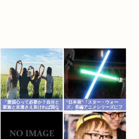
「愛国心って必要か？自分と
“日本発”「スター・ウォー
家族と友達さえ良ければ国な
ズ」長編アニメシリーズにフ
んてどうでもいいじゃん。近
ァン興奮「劇場版にして欲し
所のコンビニの方がまだ大切
い」「艦隊戦も派手で面白
だわ」7万いいね
い」