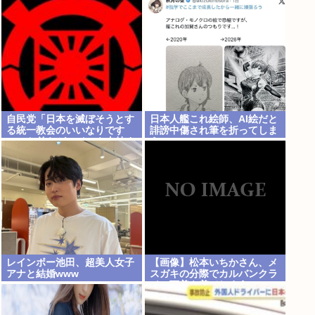
すぎると話題にwww
自民党「日本を滅ぼそうとす
日本人艦これ絵師、AI絵だと
る統一教会のいいなりです
誹謗中傷され筆を折ってしま
w」 お前らがコイツを支持す
う
る理由w
レインボー池田、超美人女子
【画像】松本いちかさん、メ
アナと結婚www
スガキの分際でカルバンクラ
イン下着を着てしまうwww