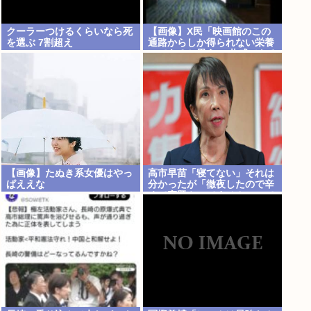
クーラーつけるくらいなら死
【画像】X民「映画館のこの
を選ぶ 7割超え
通路からしか得られない栄養
ってあると思う」 共感できる
と話題にwww
【画像】たぬき系女優はやっ
高市早苗「寝てない」それは
ぱええな
分かったが「徹夜したので辛
くて宿題やってません」って
言う奴高市早苗以外に見たこ
とないのだが