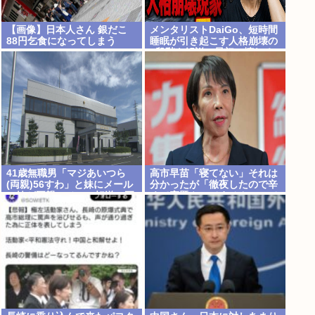
【画像】日本人さん 銀だこ
メンタリストDaiGo、短時間
88円乞食になってしまう
睡眠が引き起こす人格崩壊の
5段階を解説…最初に壊れる
のは眠気ではなく「心の余
白」
41歳無職男「マジあいつら
高市早苗「寝てない」それは
(両親)56すわ」と妹にメール
分かったが「徹夜したので辛
→妹が両親にメール転送→両
くて宿題やってません」って
親が警察に相談→無職おじ逮
言う奴高市早苗以外に見たこ
捕
とないのだが