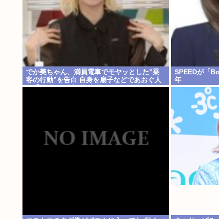
でか美ちゃん、満員電車でモヤッとした”乗
SPEEDが「B
客の行動”を告白 自身を扇子などであおぐ人
年
に「オイニーがつらくて…」