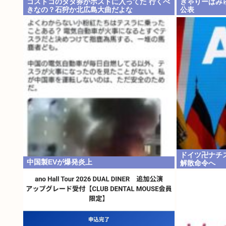
コストコのタダ券がポストに入ってた 行くべ
きゃりーぱみ
きなの？石狩か北広島大曲だよな
公表
ドイツ卍ナチ
中国製EVが爆発炎上
解散命令へ