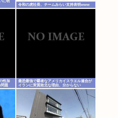
ついに明
令和の虎社長、チームみらい支持表明www
の性加
最恐最強で覇者なアメリカイスラエル連合が
の問題
イランに実質敗北な理由、分からない