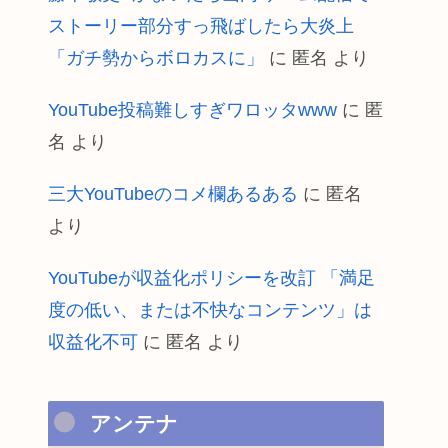
ストーリー部分すっ飛ばしたら大炎上
「ガチ勢からボロカスに」
に
匿名
より
YouTube投稿難しすぎワロッタwww
に
匿
名
より
三大YouTubeのコメ欄あるある
に
匿名
より
YouTubeが収益化ポリシーを改訂 「満足
度の低い、または不快なコンテンツ」は
収益化不可
に
匿名
より
アンテナ