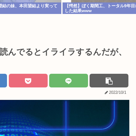
望結の妹、本田望結より実って
【愕然】ぼく期間工、トータル9年目
した結果www
ト欄読んでるとイライラするんだが、
2022/10/1