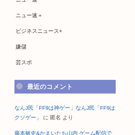
ニュー速＋
ビジネスニュース+
嫌儲
芸スポ
最近のコメント
なんJ民「FF9は神ゲー」なんJ民「FF9は
クソゲー」
に
匿名
より
藤本敏史&かまいたち山内 ゲーム配信で