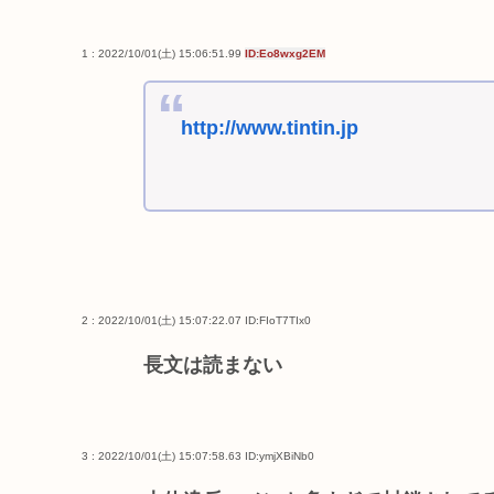
1 : 2022/10/01(土) 15:06:51.99
ID:Eo8wxg2EM
http://www.tintin.jp
2 : 2022/10/01(土) 15:07:22.07
ID:FIoT7TIx0
長文は読まない
3 : 2022/10/01(土) 15:07:58.63
ID:ymjXBiNb0