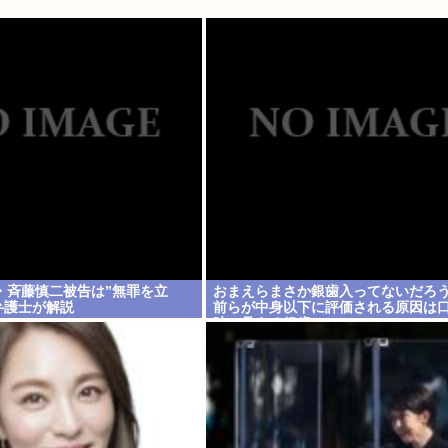
・斉藤慎二被告は”無罪を立
おまえらまさか銀歯入ってないだろ
弁護士が解説
前らが中身以下に評価される原因は
時に見える銀歯