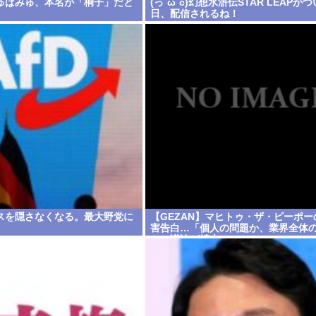
ゅぱみゅ、本名が「桐子」だと
(っ´ω`c)幻想水滸伝STAR LEAPが
日、配信されるね！
スを隠さなくなる。最大野党に
【GEZAN】マヒトゥ・ザ・ピーポー
害告白…「個人の問題か、業界全体
か」議論が拡大