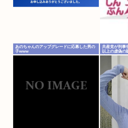
あのちゃんのアップグレードに応募した男の
共産党が刑事告
子www
以上の虚偽の
める」