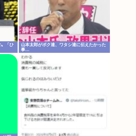
む〟「ひ
山本太郎がボク達、ワタシ達に伝えたかった
事…