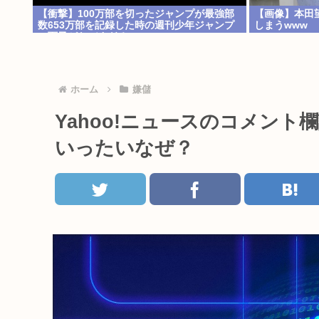
【衝撃】100万部を切ったジャンプが最強部
【画像】本田
数653万部を記録した時の週刊少年ジャンプ
しまうwww
の面子がヤバすぎる
ホーム
嫌儲
Yahoo!ニュースのコメン
いったいなぜ？