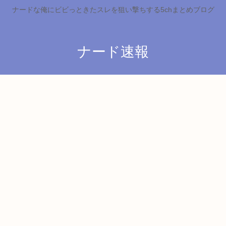
ナードな俺にビビっときたスレを狙い撃ちする5chまとめブログ
ナード速報