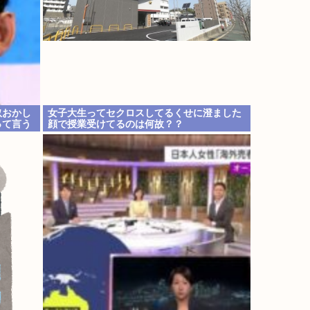
奴おかし
女子大生ってセクロスしてるくせに澄ました
って言う
顔で授業受けてるのは何故？？