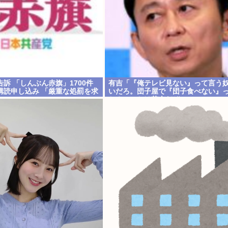
訴 「しんぶん赤旗」1700件
有吉「『俺テレビ見ない』って言う
購読申し込み 「厳重な処罰を求
いだろ。団子屋で『団子食べない』
か？こっちは芸人だぞ」