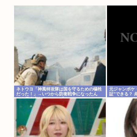
ネトウヨ「神風特攻隊は国を守るための犠牲
元ジャンポケ
だった！」→いつから防衛戦争になったん
証”できる？ 
だ？侵略者だろジャップはwww