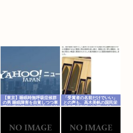
【東京】睡眠時無呼吸症候群
「受賞者の名前だけでいい」
の男 睡眠障害を自覚しつつ車
との声も、高木美帆の国民栄
運転 事故起こし自転車の女性
誉賞受賞副賞《包丁10本》
に重傷負わせ…「厳重処分」
に”高市総理の名前も刻印”
意見つけ書類送検