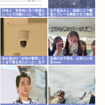
日本人、世界的に見て異質な
女子高生さん、顔面にクマ撃
レベルで冷酷だった。「母が
退スプレーを噴射されて救助
認知症になったので子供に任
要請してしまう
せ家を出ていく等」
会社員(26)「女性が着用して
全国の女子高生、お前らに苦
いる下着を見たかった」女子
言www
高生2人の下着を盗撮