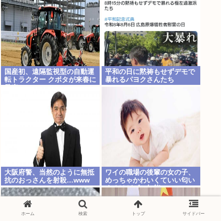
田空港沖、全日空に通知
国産初、遠隔監視型の自動運
平和の日に黙祷もせずデモで
転トラクター クボタが来春に
暴れるパヨクさんたち
発売
大阪府警、当然のように無抵
ワイの職場の後輩の女の子、
抗のおっさんを射殺…www
めっちゃかわいくていい匂い
するけどゴミ無能
ホーム
検索
トップ
サイドバー