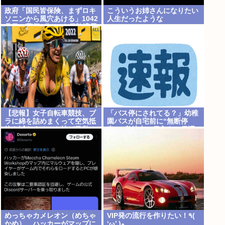
政府「国民皆保険、まずロキ
こういうお姉さんになりたい
ソニンから風穴あける」1042
人生だったような
品目の薬価4分の1を保険適用
外で財布直撃、2027年3月開
始
【悲報】女子自転車競技、ブ
「バス停にされてる？」幼稚
ラに綿を詰めまくって空気抵
園バスが自宅前に“無断停
抗を減らすチート技が発覚ｗ
車” 敷地内に侵入も…保護
ｗｗ
者マナーに「我慢の限界」
めっちゃカメレオン（めちゃ
VIP発の流行を作りたい！٩(
かめ）、ハッカーがマップに
‘ω’ )و