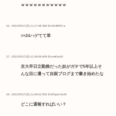
ｗｗｗｗｗｗｗｗｗｗｗ
42 : 2021/05/17(月) 11:17:48.368
ID:X4UMl7E+a
>>24
ハゲてて草
27 : 2021/05/17(月) 11:08:09.409
ID:/vmK/dcI0
京大卒日立勤務だった奴がガチで5年以上そ
んな目に遭って自殺ブログまで書き始めたな
29 : 2021/05/17(月) 11:09:02.550
ID:NTqwx7mLM
どこに通報すればいい？