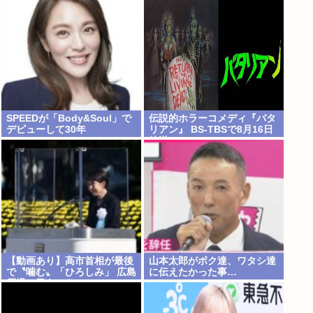
に「オイニーがつらくて…」
SPEEDが「Body&Soul」で
伝説的ホラーコメディ『バタ
デビューして30年
リアン』 BS-TBSで8月16日
放送
【動画あり】高市首相が最後
山本太郎がボク達、ワタシ達
で〝噛む〟「ひろしみ」 広島
に伝えたかった事…
原爆の日あいさつ