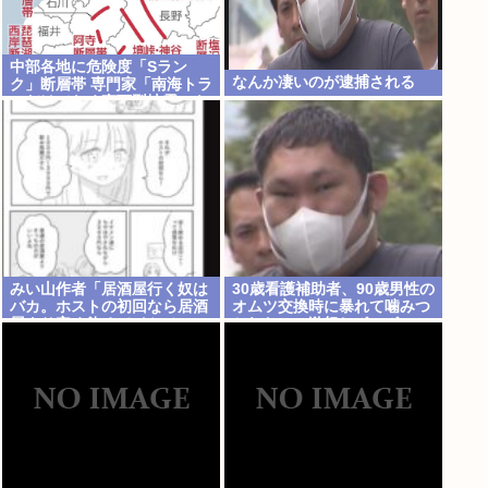
中部各地に危険度「Sラン
なんか凄いのが逮捕される
ク」断層帯 専門家「南海トラ
フだけでなく直下型地震にも
注意を」
みい山作者「居酒屋行く奴は
30歳看護補助者、90歳男性の
バカ。ホストの初回なら居酒
オムツ交換時に暴れて噛みつ
屋より安く飲めてイケメンに
かれたのに激怒しボコボコに
チヤホヤされる」
してしまい逮捕