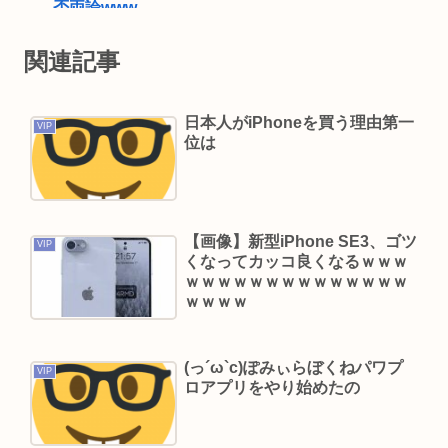
否両論www
日産e-power、無給油で1980km走行しギネス記録
関連記事
を達成、無駄な発電や送電ロスなくEVよりエコを
証明
日本人がiPhoneを買う理由第一
【高市】「ナフサがなくなる」現状超頑張って延
VIP
位は
命してるだけでどんどん不足してる状況は改善し
てないのにもうナフサあることになった理由
トランプ「米軍の弾薬が足りないなんて嘘だから
【画像】新型iPhone SE3、ゴツ
な、リークした奴は懲役刑だ！」
VIP
くなってカッコ良くなるｗｗｗ
国「相続税を抑えるために企業価値を下げてる会
ｗｗｗｗｗｗｗｗｗｗｗｗｗｗ
社に大増税します。低PBRの会社は大増税を覚悟
ｗｗｗｗ
せよ」
伊集院光が日刊スポーツの見出しに2度激怒「朝日
(っ´ω`c)ぽみぃらぼくねパワプ
VIP
ロアプリをやり始めたの
新聞系の新聞をやめる」と言い出した背景
5年前のNHK性加害の出演者は「今も普通の顔して
芸能活動してる」ネット「受信料を取るくらいな