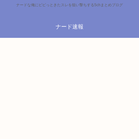
ナードな俺にビビっときたスレを狙い撃ちする5chまとめブログ
ナード速報