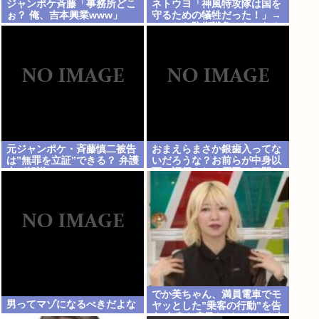
ジャンポケ斉藤「事務所どこ
ネトウヨ「神風特攻隊は国を
ぉ？ 俺、吉本興業www」
守るための犠牲だった！」→
いつから防衛戦争になったん
だ？侵略者だろジャップは
www
元ジャンポケ・斉藤慎二被告
おまえらまさか銀歯入ってな
は”無罪を立証”できる？ 弁護
いだろうな？お前らが中身以
士が解説
下に評価される原因は口開け
た時に見える銀歯
でか美ちゃん、満員電車でモ
男ってマゾになるべきだよな
ヤッとした”乗客の行動”を告
白 自身を扇子などであおぐ人