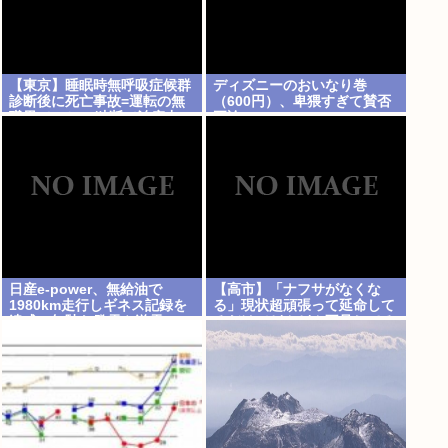
【東京】睡眠時無呼吸症候群
ディズニーのおいなり巻
診断後に死亡事故=運転の無
（600円）、卑猥すぎて賛否
職男（34）、独断で治療中
両論www
断-危険運転致死罪適用も
日産e-power、無給油で
【高市】「ナフサがなくな
1980km走行しギネス記録を
る」現状超頑張って延命して
達成、無駄な発電や送電ロス
るだけでどんどん不足してる
なくEVよりエコを証明
状況は改善してないのにもう
ナフサあることになった理由