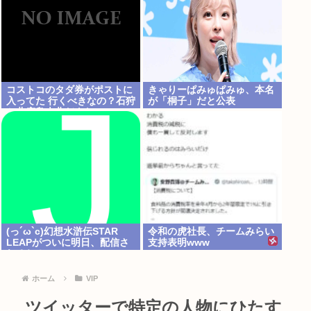
コストコのタダ券がポストに
きゃりーぱみゅぱみゅ、本名
入ってた 行くべきなの？石狩
が「桐子」だと公表
か北広島大曲だよな
(っ´ω`c)幻想水滸伝STAR
令和の虎社長、チームみらい
LEAPがついに明日、配信さ
支持表明www
れるね！
ホーム
VIP
ツイッターで特定の人物にひたす