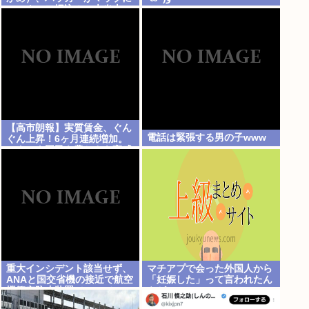
マルウェア埋込み、大炎上
www
【高市朗報】実質賃金、ぐん
電話は緊張する男の子www
ぐん上昇！6ヶ月連続増加。
いよいよ国民も豊かさを実感
か？インフレ加速しなければ
重大インシデント該当せず、
マチアプで会った外国人から
ANAと国交省機の接近で航空
「妊娠した」って言われたん
機衝突防止装置（TCAS）の
やが
警報が作動したトラブル、羽