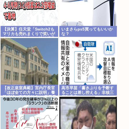
【決算】任天堂「Switch2も
いまさらps5買ってもいいか
マリカも売れまくりで笑いが
な？
止まらんどすえ！」連結経常
利益は前年同期比2.2倍の
2061億円に
【改正皇室典範】宮内庁長官
高市早苗「書きぶりを予断す
「ほぼ全ての方々に説明」養
ることは差し控える」非核三
親候補の宮家皇族方に 男系男
原則見直しについて
子の養子候補は「把握せず」