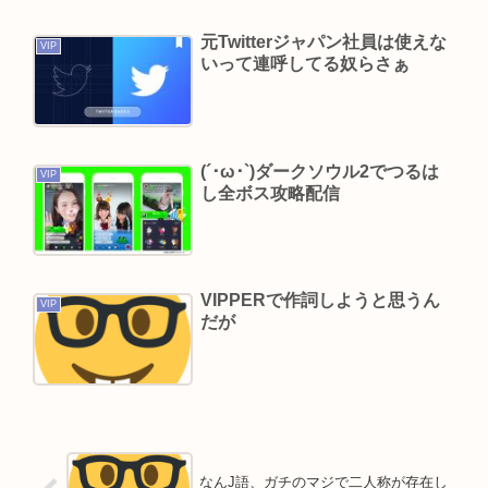
ら詳細を伝えよ」
元Twitterジャパン社員は使えな
VIP
【画像】村重杏奈さん(30)のおぱーいがコチラ
いって連呼してる奴らさぁ
www
三浦マイルド「その姿は、紛れもなく芸人でし
た」清水良太郎さんのステージ回想し追悼
(´･ω･`)ダークソウル2でつるは
VIP
みいちゃんは予定通りTVでアニメを流すべきだと
し全ボス攻略配信
思う
Powered by livedoor 相互RSS
VIPPERで作詞しようと思うん
VIP
だが
なんJ語、ガチのマジで二人称が存在し