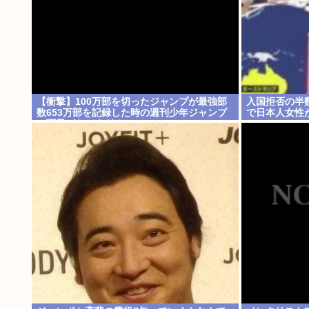
【衝撃】100万部を切ったジャンプが最強部
入国拒否の半数
数653万部を記録した時の週刊少年ジャンプ
で日本人女性
の面子がヤバすぎる