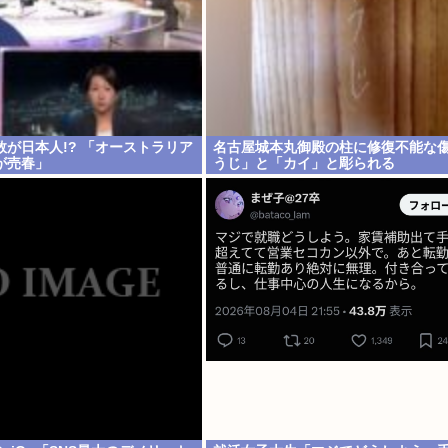
が日本人!? 「オーストラリア
名古屋城本丸御殿の柱に修復不能な傷
が売春」
うじ」と「カイ」と彫られる