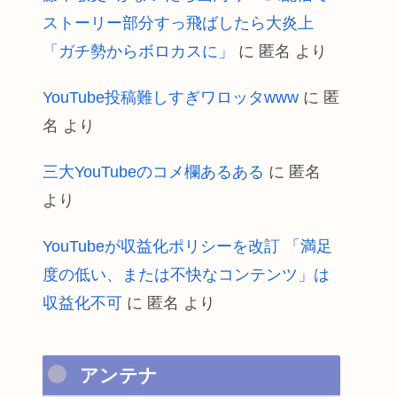
ストーリー部分すっ飛ばしたら大炎上
「ガチ勢からボロカスに」
に
匿名
より
YouTube投稿難しすぎワロッタwww
に
匿
名
より
三大YouTubeのコメ欄あるある
に
匿名
より
YouTubeが収益化ポリシーを改訂 「満足
度の低い、または不快なコンテンツ」は
収益化不可
に
匿名
より
アンテナ