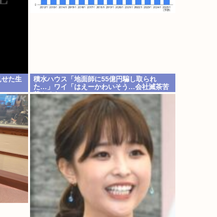
見せた生
積水ハウス「地面師に55億円騙し取られ
た…」ワイ「はえーかわいそう…会社滅茶苦
茶やろなぁ」