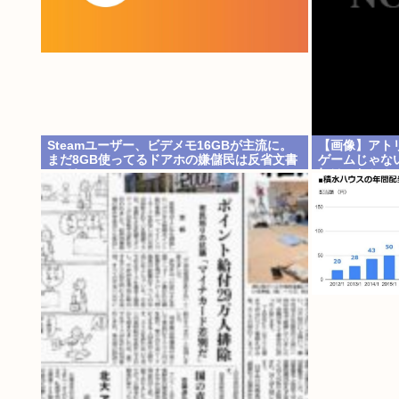
Steamユーザー、ビデメモ16GBが主流に。
【画像】アト
まだ8GB使ってるドアホの嫌儲民は反省文書
ゲームじゃな
いてね。
奴はにわか！