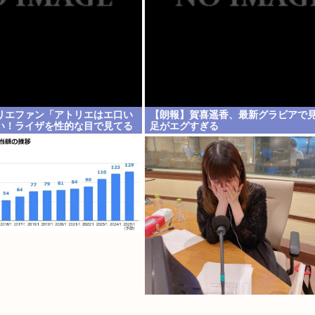
リエファン「アトリエはエ口い
【朗報】賀喜遥香、最新グラビアで
い！ライザを性的な目で見てる
足がエグすぎる
」