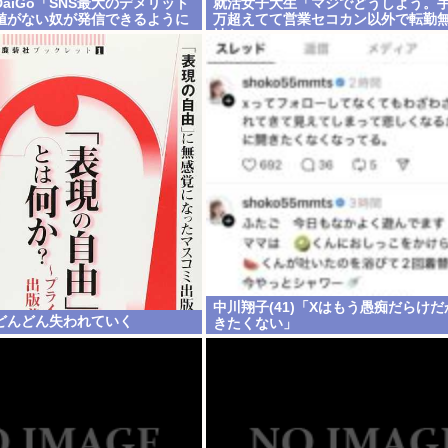
aiGo「SNS最大のデメリット
就活女子大生「マジでどうしよう。手
値がない奴が発信できるように
万超えてて営業セコカン以外で転勤
社ない」
中川翔子(41)「Xはもう愚痴だらけ
どんどん失われていく
きたくない」