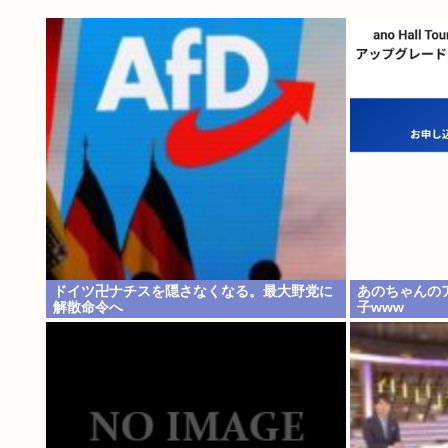
ドイツ卍ナチスを隠さなくなる。最大野党に
あのちゃんの
解散命令へ
子www