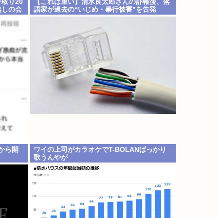
取り20
【これは重い】清水良太郎さんの訃報後、落
無しの会
語家が過去の“いじめ・暴行被害”を告発
だから開
ワイの上司がカラオケでT-BOLANばっかり
歌うんやが