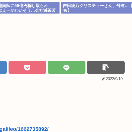
地面師に55億円騙し取られ
吉田綾乃クリスティーさん、号泣…
はえーかわいそう…会社滅茶苦
46】
2022/9/10
egalileo/1662735892/