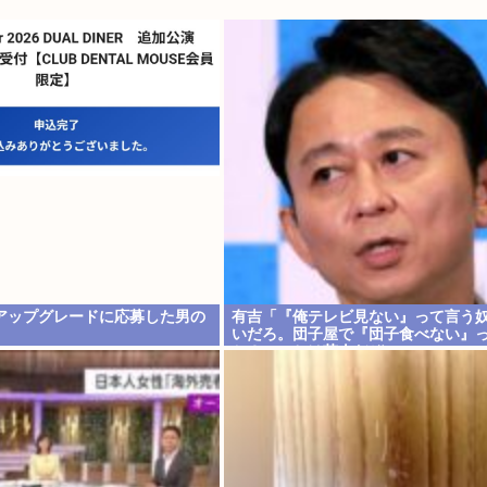
アップグレードに応募した男の
有吉「『俺テレビ見ない』って言う
いだろ。団子屋で『団子食べない』
か？こっちは芸人だぞ」