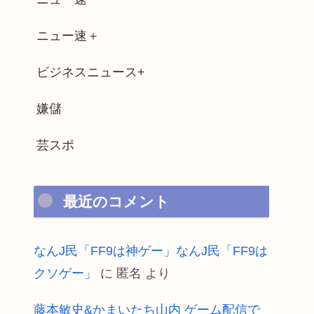
ニュー速＋
ビジネスニュース+
嫌儲
芸スポ
最近のコメント
なんJ民「FF9は神ゲー」なんJ民「FF9は
クソゲー」
に
匿名
より
藤本敏史&かまいたち山内 ゲーム配信で