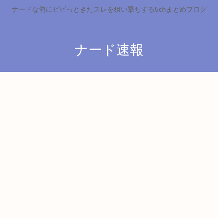
ナードな俺にビビっときたスレを狙い撃ちする5chまとめブログ
ナード速報