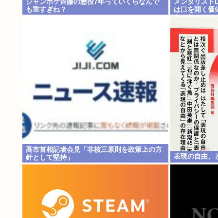
ジャンポケ斉藤の懲役7年っていくらなんで
メンタリストD
も重すぎね？
は口を開く価
なったこと」
高市首相記者会見「非核三原則を政策上の方
表現の自由、
針として堅持」