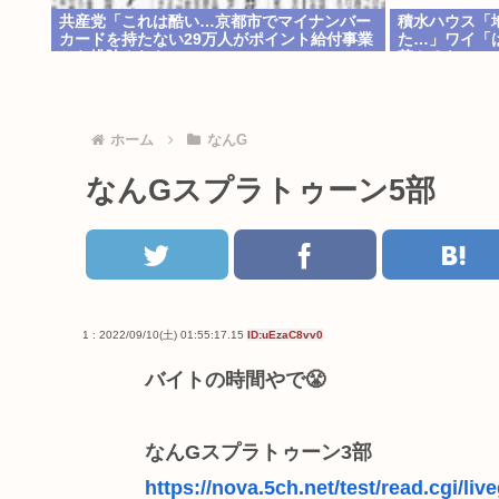
共産党「これは酷い…京都市でマイナンバー
積水ハウス「
カードを持たない29万人がポイント給付事業
た…」ワイ「
から排除された」
茶やろなぁ」
ホーム
なんG
なんGスプラトゥーン5部
1 : 2022/09/10(土) 01:55:17.15
ID:uEzaC8vv0
バイトの時間やで😤
なんGスプラトゥーン3部
https://nova.5ch.net/test/read.cgi/liv