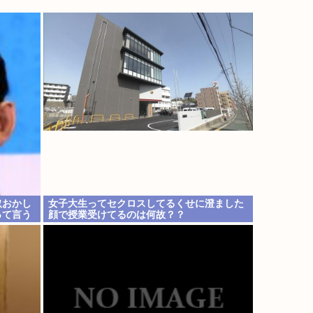
奴おかし
女子大生ってセクロスしてるくせに澄ました
って言う
顔で授業受けてるのは何故？？