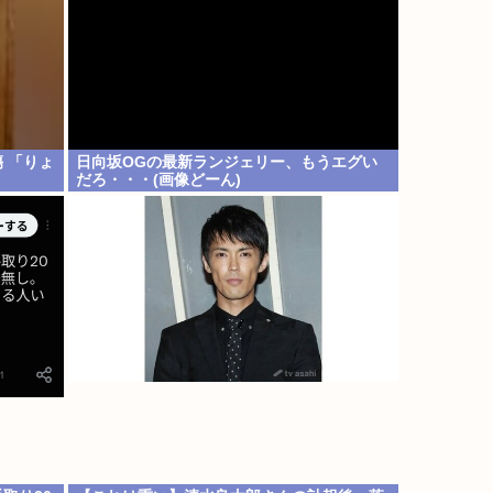
 「りょ
日向坂OGの最新ランジェリー、もうエグい
だろ・・・(画像どーん)