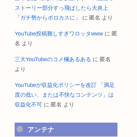
ストーリー部分すっ飛ばしたら大炎上
「ガチ勢からボロカスに」
に
匿名
より
YouTube投稿難しすぎワロッタwww
に
匿
名
より
三大YouTubeのコメ欄あるある
に
匿名
より
YouTubeが収益化ポリシーを改訂 「満足
度の低い、または不快なコンテンツ」は
収益化不可
に
匿名
より
アンテナ