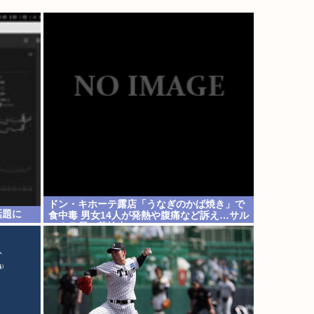
ドン・キホーテ露店「うなぎのかば焼き」で
話題に
食中毒 男女14人が発熱や腹痛など訴え…サル
モネラ属の菌検出