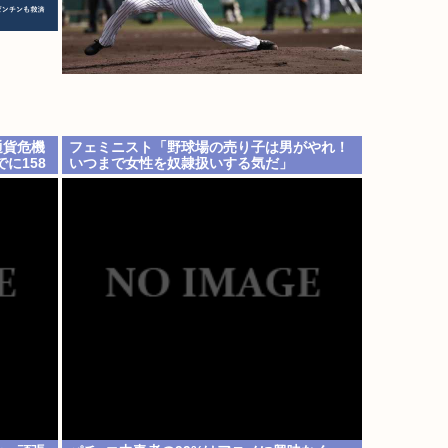
通貨危機
フェミニスト「野球場の売り子は男がやれ！
に158
いつまで女性を奴隷扱いする気だ」