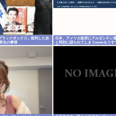
ブラックボックス」批判した自
日本、アメリカ政府にアルゼンチン
 変化の事情
と同列に語られてしまうwwwもうすで
円に戻る