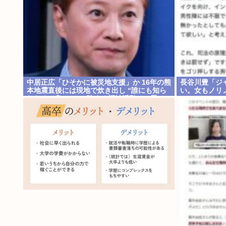
中居正広「ひそかに被災地支援」か 16年の熊
長谷川豊「ジ
本地震直後には現地で炊き出し “誰にも知ら
い。女もノリ
れなくて良い”と、強まる福祉活動への思い