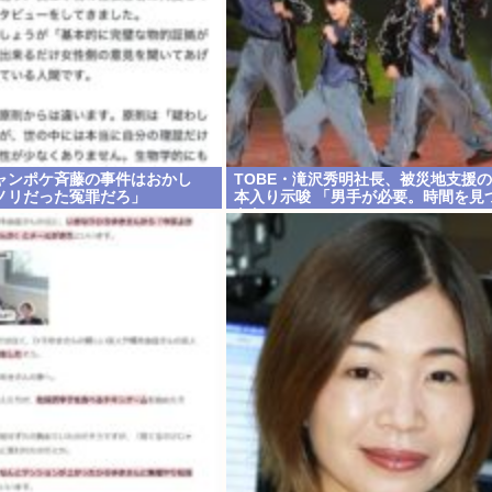
ャンポケ斉藤の事件はおかし
TOBE・滝沢秀明社長、被災地支援
ノリだった冤罪だろ」
本入り示唆 「男手が必要。時間を見
きたい」