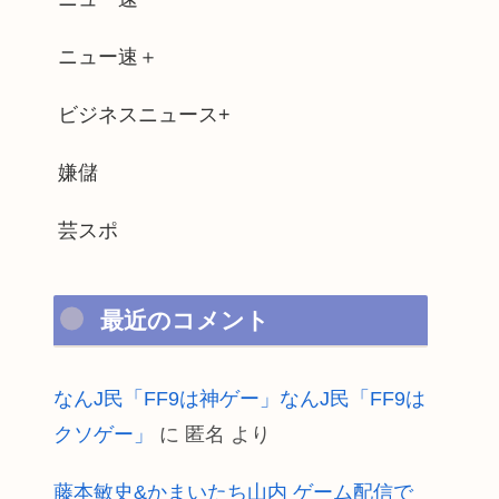
ニュー速＋
ビジネスニュース+
嫌儲
芸スポ
最近のコメント
なんJ民「FF9は神ゲー」なんJ民「FF9は
クソゲー」
に
匿名
より
藤本敏史&かまいたち山内 ゲーム配信で