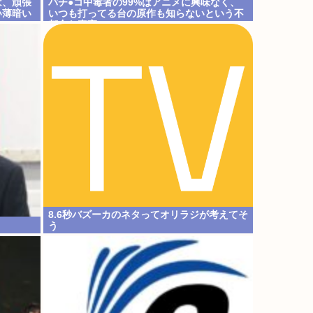
は、頑張
パチ●コ中毒者の99%はアニメに興味なく、
い薄暗い
いつも打ってる台の原作も知らないという不
都合な真実
8.6秒バズーカのネタってオリラジが考えてそ
う