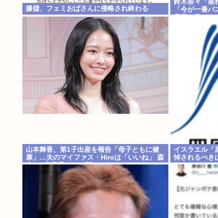
鈴木奈々「垂
嫌儲、フェミおばさんに侵略され終わる
「今が一番バ
豊満な美バス
山本舞香、第1子出産を報告「母子ともに健
イスラエル「
康」…夫のマイファス・Hiroは「いいね」 森
悼されるべき
進一&森昌子さんの孫
だよ