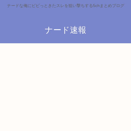
ナードな俺にビビっときたスレを狙い撃ちする5chまとめブログ
ナード速報