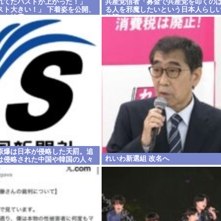
れてたバストが上がった！」
共産党信者「募金で共産党を叩くの
スト大きい！」 下着姿を公開、
る人を邪魔したいという日本人らし
トを披露
欲望のせい」
原爆は日本が侵略した天罰。追
れいわ新選組 改名へ
は侵略された中国や韓国の人々