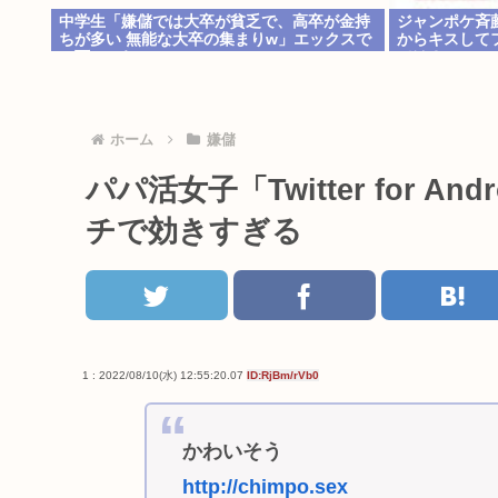
中学生「嫌儲では大卒が貧乏で、高卒が金持
ジャンポケ斉
ちが多い 無能な大卒の集まりw」エックスで
からキスして
一万いいね
では？
ホーム
嫌儲
パパ活女子「Twitter for 
チで効きすぎる
1 : 2022/08/10(水) 12:55:20.07
ID:RjBm/rVb0
かわいそう
http://chimpo.sex