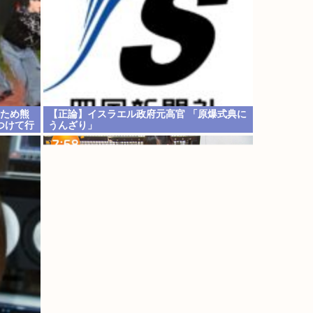
のため熊
【正論】イスラエル政府元高官 「原爆式典に
つけて行
うんざり」