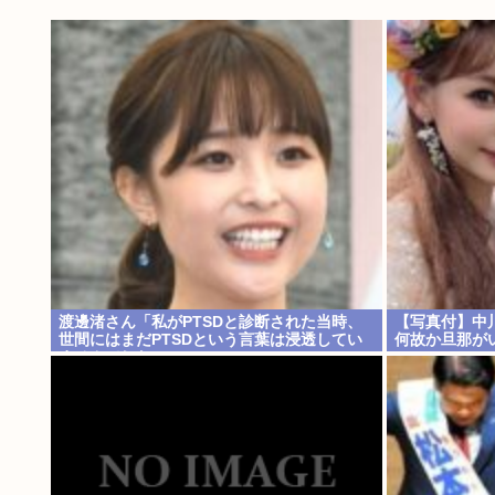
渡邊渚さん「私がPTSDと診断された当時、
【写真付】中
世間にはまだPTSDという言葉は浸透してい
何故か旦那が
ませんでした」