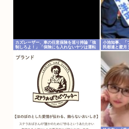
カズレーザー、車の任意保険を巡り持論「強
小池知事、「
制しろよ！」「保険にも入れないヤツは運転
民都連と蜜月
すんなよ」