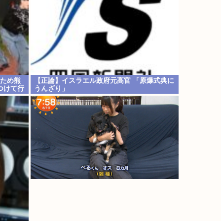
のため熊
【正論】イスラエル政府元高官 「原爆式典に
つけて行
うんざり」