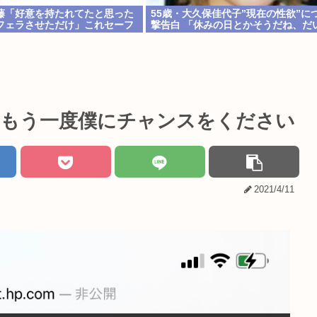
藤「好意を持たれてたと思った
55歳・大久保佳代子”現在の性欲”に
フェラさせただけ」これセーフ
撃告白 「休みの日とかそうだね、だ
い…」
んもう一度僕にチャンスをください
2021/4/11