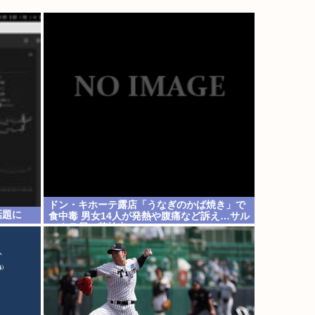
ドン・キホーテ露店「うなぎのかば焼き」で
話題に
食中毒 男女14人が発熱や腹痛など訴え…サル
モネラ属の菌検出