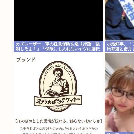
カズレーザー、車の任意保険を巡り持論「強
小池知事、「
制しろよ！」「保険にも入れないヤツは運転
民都連と蜜月
すんなよ」