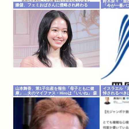
鈴木奈々「垂
嫌儲、フェミおばさんに侵略され終わる
「今が一番バ
豊満な美バス
山本舞香、第1子出産を報告「母子ともに健
イスラエル「
康」…夫のマイファス・Hiroは「いいね」 森
悼されるべき
進一&森昌子さんの孫
だよ