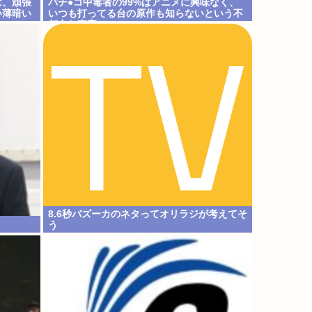
は、頑張
パチ●コ中毒者の99%はアニメに興味なく、
い薄暗い
いつも打ってる台の原作も知らないという不
都合な真実
8.6秒バズーカのネタってオリラジが考えてそ
う