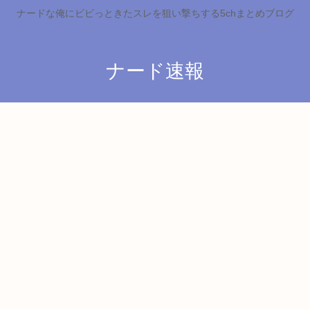
ナードな俺にビビっときたスレを狙い撃ちする5chまとめブログ
ナード速報