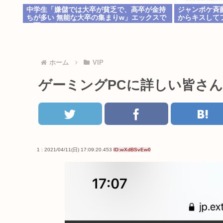
中学生「嫌儲では大卒が貧乏で、高卒が金持
ジャンポケ斉
ちが多い 無能な大卒の集まりw」エックスで
からキスして
一万いいね
では？
ホーム
VIP
ゲーミングPCに詳しい皆さ
1 : 2021/04/11(日) 17:09:20.453
ID:wXdBSvEw0