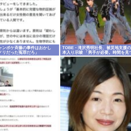
ャンポケ斉藤の事件はおかし
TOBE・滝沢秀明社長、被災地支援
ノリだった冤罪だろ」
本入り示唆 「男手が必要。時間を見
きたい」