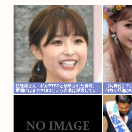
渡邊渚さん「私がPTSDと診断された当時、
【写真付】中
世間にはまだPTSDという言葉は浸透してい
何故か旦那が
ませんでした」