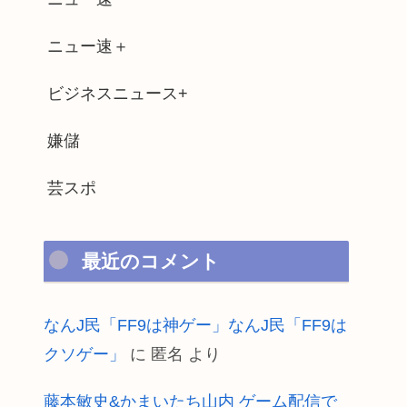
ニュー速＋
ビジネスニュース+
嫌儲
芸スポ
最近のコメント
なんJ民「FF9は神ゲー」なんJ民「FF9は
クソゲー」
に
匿名
より
藤本敏史&かまいたち山内 ゲーム配信で