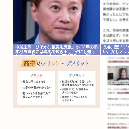
中居正広「ひそかに被災地支援」か 16年の熊
長谷川豊「ジ
本地震直後には現地で炊き出し “誰にも知ら
い。女もノリ
れなくて良い”と、強まる福祉活動への思い