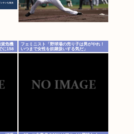
通貨危機
フェミニスト「野球場の売り子は男がやれ！
に158
いつまで女性を奴隷扱いする気だ」