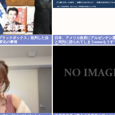
ブラックボックス」批判した自
日本、アメリカ政府にアルゼンチン
 変化の事情
と同列に語られてしまうwwwもうすで
円に戻る