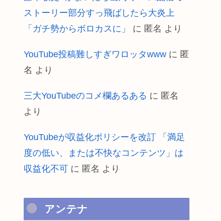
ストーリー部分すっ飛ばしたら大炎上
「ガチ勢からボロカスに」
に
匿名
より
YouTube投稿難しすぎワロッタwww
に
匿
名
より
三大YouTubeのコメ欄あるある
に
匿名
より
YouTubeが収益化ポリシーを改訂 「満足
度の低い、または不快なコンテンツ」は
収益化不可
に
匿名
より
アンテナ