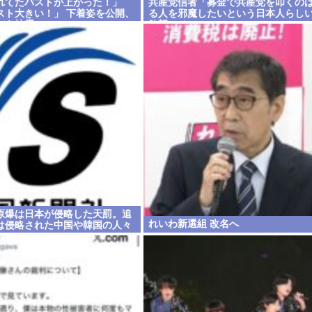
れてたバストが上がった！」
共産党信者「募金で共産党を叩くの
スト大きい！」 下着姿を公開、
る人を邪魔したいという日本人らし
トを披露
欲望のせい」
原爆は日本が侵略した天罰。追
れいわ新選組 改名へ
は侵略された中国や韓国の人々