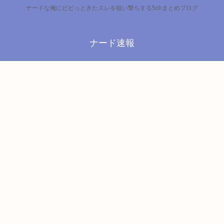
ナードな俺にビビっときたスレを狙い撃ちする5chまとめブログ
ナード速報