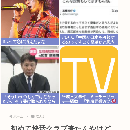
パさん「中国が日本を占領す
B’zって急に消えたよな
るのってすごく簡単だと思う
よ。西日本の原発にミサイル
を撃ち込めばいい」
「そういうつもりではなかっ
平成三大事件「ミッチーサッ
たが、そう受け取られたなら
チー騒動」「和泉元彌Wブッ
申し訳ない」 なにコレ？ジャ
キング事件」あとひとつは？
ップ？？？
ホーム
なんJ
初めて快活クラブ来たんやけど、