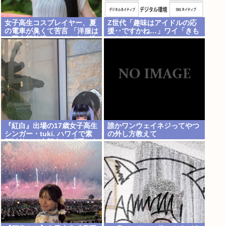
女子高生コスプレイヤー、夏
Z世代「趣味はアイドルの応
の電車が臭くて苦言 「洋服は
援‥ですかね…」ワイ「きも
一回全部熱湯につけよう！洗
ちわりーwww」
濯機はキッチンハイター薄め
た水で一回まわそう！」
『紅白』出場の17歳女子高生
誰かワンウェイネジってやつ
シンガー・tuki. ハワイで素
の外し方教えて
顔以外ほぼ全部出し 「隠しき
れない美貌」とSNSざわつく