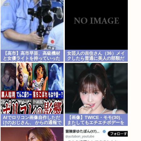
居氏との思い出を回顧
【高市】高市早苗、高級機材
女芸人の吉住さん（36）メイ
と女優ライトを持っていった
クしたら普通に美人の部類だ
のに結局映像でも不気味なト
ったと判明www
カゲ顔になってしまう
AIでロリコン画像自作しただ
【画像】TWICE・モモ(30)、
けのおじさん、 からの通報で
またしてもエチエチボデーを
逮捕
披露www