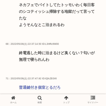
ネカフェでバイトしてたトッモいわく毎日客
のシコティッシュ掃除する地獄だって言って
たな
ようそんなとこ泊まれるわ
68 : 2022/05/28(土) 22:37:14.50
ID:L3HRc9W30
終電逃した時に泊まるけど臭くない？匂いが
無理で寝られんわ
71 : 2022/05/28(土) 22:37:47.92
ID:IQfcZEGI0
普通鍵付き個室とるだろ
ホーム
検索
トップ
サイドバー