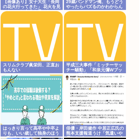
【画像あり】女子大生「長岡
29歳バンドマン俺、もうどう
の花火行ってきた」 花火を見
やったらバズるのかわからん
せたいのか自分を見せたいの
かどっちだよ！
スリムクラブ眞栄田、正直お
平成三大事件「ミッチーサッ
もんない
チー騒動」「和泉元彌Wブッ
キング事件」あとひとつは？
はっきり言って高卒や中卒よ
俳優・岸田健作 中居正広氏の
りも、いい歳して独身のほう
熊本支援報道うけ「気遣いや
が恥ずかしいよな
優しさがハンパじゃない」 中