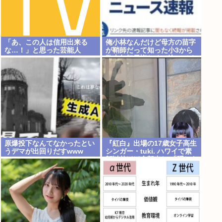
「あ、この人は信用出来る
俺小林なんだけど母方の苗字
な…！」と思った芸能人
が鞘師だって知った小3から
www
数十年毎日悔しくて泣いてる
原爆投下なんてなかったとい
『紅白』出場の17歳女子高生
うデマが出回りだすwww
シンガー・tuki. ハワイで素
顔以外ほぼ全部出し 「隠しき
れない美貌」とSNSざわつく