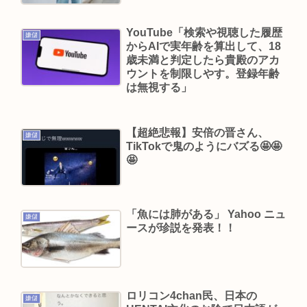
とんがりコーン、本日から68g→62gに実質値上げ
YouTube「検索や視聴した履歴
発売48年で初の箱縮小 メーカー「CO2も1067トン
嫌儲
からAIで実年齢を算出して、18
削減できます笑」
歳未満と判定したら貴殿のアカ
ウントを制限しやす。登録年齢
ジャンポケ斎藤、懲役7年求刑の翌週にバームクー
は無視する」
ヘン手渡し販売、反省の色なしとX民に批判される
マチアプ女と会ってきたんやが職業詐称して病気
【超絶悲報】安倍の晋さん、
も隠してたんやが
嫌儲
TikTokで鬼のようにバズる🤩🤩
5人産んだ辻希美 2人に病気があることを告白 その
🤩
病名とは？
【映画動員ランキング】「映画ちいかわ」動員1位
「魚には肺がある」 Yahoo ニュ
に返り咲き！「ミニオンズ」「あの星」「ブルー
嫌儲
ースが珍説を発表！！
ロック」もランクイン
Powered by livedoor 相互RSS
ロリコン4chan民、日本の
嫌儲