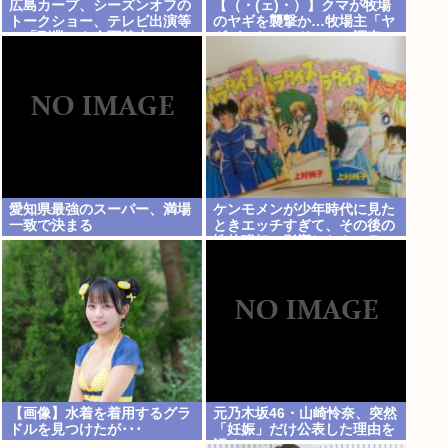
広島カープ、シーズンオフの
【（・(ェ)・）】クマが牧場
トークショー、テレビ出演等
のヤギを襲撃か…牧場主「ヤ
の「副業」を全面禁止www
ギがいない」ドローン調査で
近くの川でヤギを捕食するク
マ確認 北海道八雲町
愛知県最強のスーパー、満場
ケンモメンが少年時代に見た
一致で決まる
ときエッチすぎて、その後の
性的嗜好に影響したキャラ
【画像】水着を着用するグラ
元乃木坂46・山崎怜奈、突然
ドルを見つけたが･･･
「妊娠」だけ公表した理由を
語る！！！