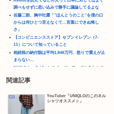
Redditを読んでると外人って日本に対してはよく
調べもせずに思い込みで勝手に議論してるよな
佐藤二朗、胸中吐露「”ほんとうのこと”を僕の口
からは何ひとつ言えなくて…言葉にできぬ悔し
さ」
【コンビニエンスストア】セブンイレブン（7-
11）について知っていること
相続税の納付額は平均1,946万円、怒りで震えが止
まらない…
NHKさん、女がいかにイージーモードかをわかり
やすく放映してしまうwww
関連記事
あのちゃんさん、完全に許される 何で燃えたか忘
れるほど許されてしまう
YouTuber「UNIQLOのこのネル
嫌儲
愛知県最強のスーパー、満場一致で決まる
シャツオススメ☺」
『スパイダーマン:ブランドニューデイ』が興行収
入2622億円に到達！2週目も好調に推移へ