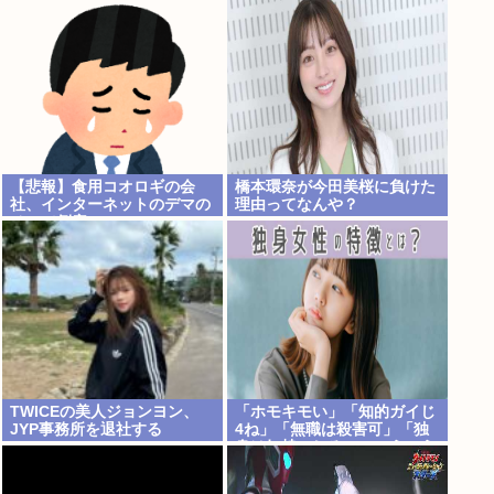
【悲報】食用コオロギの会
橋本環奈が今田美桜に負けた
社、インターネットのデマの
理由ってなんや？
せいで倒産へ
TWICEの美人ジョンヨン、
「ホモキモい」「知的ガイじ
JYP事務所を退社する
4ね」「無職は殺害可」「独
身は奴隷にしろ」←こういう
こと気軽に言っちゃいけない
のかな？