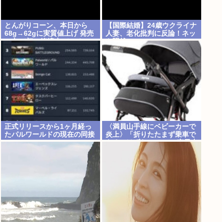
とんがりコーン、本日から
【国際結婚】24歳ウクライナ
68g→62gに実質値上げ 発売
人妻、老化批判に反論！ネッ
48年で初の箱縮小 メーカー
ト騒然
「CO2も1067トン削減でき
ます笑」
正式リリースから1ヶ月経っ
〈満員山手線にベビーカーで
たパルワールドの現在の同接
炎上〉「折りたたまず乗車で
www
きる」はずなのに…JR東日本
が示した見解