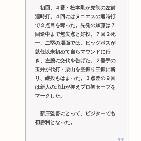
初回、４番・松本剛が先制の左前
適時打。４回にはヌニエスの適時打
で２点目を奪った。先発の加藤は７
回途中まで無失点と好投。７回２死
一、二塁の場面では、ビッグボスが
就任以来初めて自らマウンドに行
き、左腕に交代を告げた。２番手の
玉井が代打・栗山を空振り三振に斬
り、継投もはまった。３点差の９回
は新人の北山が抑えプロ初セーブを
マークした。
新庄監督にとって、ビジターでも
初勝利となった。