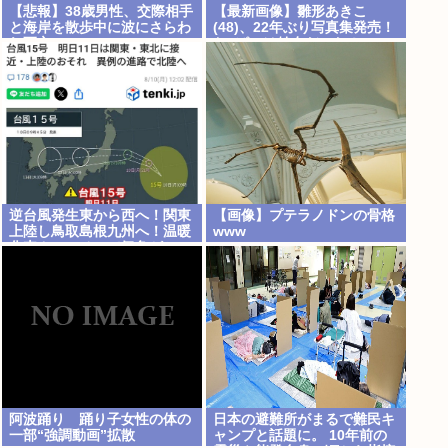
【悲報】38歳男性、交際相手
【最新画像】雛形あきこ
と海岸を散歩中に波にさらわ
(48)、22年ぶり写真集発売！
れ死亡
お●ぱいは健在だった！
逆台風発生東から西へ！関東
【画像】プテラノドンの骨格
上陸し鳥取島根九州へ！温暖
www
化車カスのせいで気象がシッ
チャカメッチャカ
阿波踊り 踊り子女性の体の
日本の避難所がまるで難民キ
一部“強調動画”拡散
ャンプと話題に。 10年前の