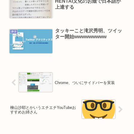
HENTAI文化のお陰で日本語が
上達する
タッキーこと滝沢秀明、ツイッ
嫌儲
ター開始wwwwwwwww
Chrome、ついにサイドバーを実装
檜山沙耶とかいうエチエチYouTubeお
すすめお姉さん