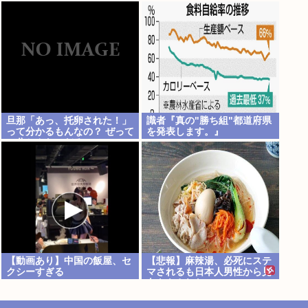
震災や能登自身の頃から指摘
されてたのになぜ改善されな
いのか？
旦那「あっ、托卵された！」
識者『真の"勝ち組"都道府県
って分かるもんなの？ ぜって
を発表します。』
ー分かんないだろ。
【動画あり】中国の飯屋、セ
【悲報】麻辣湯、必死にステ
クシーすぎる
マされるも日本人男性から見
向きもされない