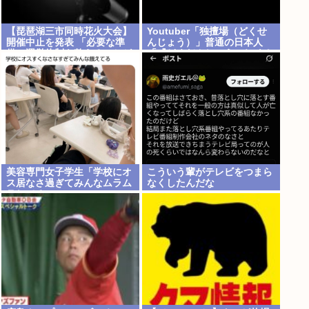
【琵琶湖三市同時花火大会】
Youtuber「独擅場（どくせ
開催中止を発表 「必要な準
んじょう）」普通の日本人
備・運営体制を整えることが
「『どくだんじょう』ね もし
困難」 22日の開催予定…3市
かして中国人？」er「それは
は関与否定
独壇場」
美容専門女子学生「学校にオ
こういう輩がテレビをつまら
ス居なさ過ぎてみんなムラム
なくしたんだな
ラしてる 」