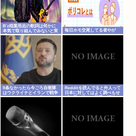
B’z稲葉浩志の歌詞は何かに
毎日ホモ交尾してる者やが
本気で取り組んでみないと実
感としてわからない
9条なかったら今ごろ自衛隊
Redditを読んでると外人って
はウクライナとイランで戦争
日本に対してはよく調べもせ
してたんだよな…9条バリア
ずに思い込みで勝手に議論し
すごすぎ
てるよな