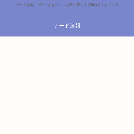
ナードな俺にビビっときたスレを狙い撃ちする5chまとめブログ
ナード速報