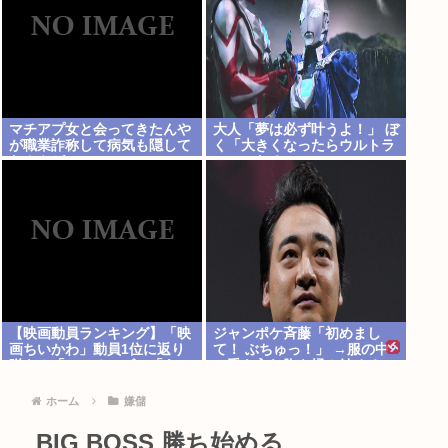
マチアプ女と会ってきたんや
大人「夢は必ず叶うよ！」 ぼ
が職業詐称して病気も隠して
く「大きくなったらウルトラ
たんやが
マンになる~」
【映画動員ランキング】「映
ジャンポケ斉藤「初めまし
画ちいかわ」動員1位に返り
て！ ぶちゅっ！」 →服の中
咲き！「ミニオンズ」「あの
に手を入れ胸を揉み始める。
星」「ブルーロック」もラン
これ異常者だろ(´・ω・`)
クイン
ホーム
嫌儲
BIG BOSS 勝ち始める