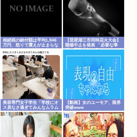
相続税の納付額は平均1,946
【琵琶湖三市同時花火大会】
万円、怒りで震えが止まらな
開催中止を発表 「必要な準
い…
備・運営体制を整えることが
困難」 22日の開催予定…3市
は関与否定
美容専門女子学生「学校にオ
【動画】女のユーモア、限界
ス居なさ過ぎてみんなムラム
突破www
ラしてる 」