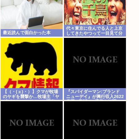
代々東京に住んでる人と上京
最近読んで面白かった本
してきたやつって一目見て分
かるよね。あれなんで？
【（・(ェ)・）】クマが牧場
『スパイダーマン:ブランド
のヤギを襲撃か…牧場主「ヤ
ニューデイ』が興行収入2622
ギがいない」ドローン調査で
億円に到達！2週目も好調に
近くの川でヤギを捕食するク
推移へ
マ確認 北海道八雲町