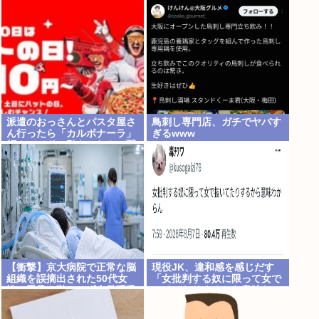
派遣のおっさんとパスタ屋さ
鳥刺し専門店、ガチでヤバす
ん行ったら「カルボナーラ」
ぎるwww
頼んでてドン引き…なんで弱
者男性っていつも同じのしか
食べないの？
【衝撃】京大病院で正常な脳
現役JK、違和感を感じだす
組織を誤摘出された50代女
「女批判する奴に限って女で
性、手足も動かせず自発呼吸
ヌイてたりするから意味わか
もできない重篤状態に…「意
らなくなってきた 」
識はある」