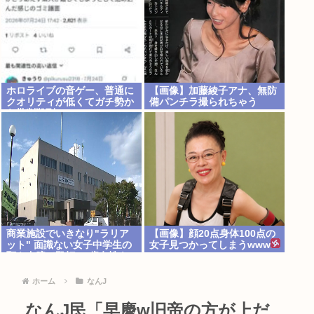
ホロライブの音ゲー、普通に
【画像】加藤綾子アナ、無防
クオリティが低くてガチ勢か
備パンチラ撮られちゃう
ら批判殺到www
商業施設でいきなり"ラリア
【画像】顔20点身体100点の
ット" 面識ない女子中学生の
女子見つかってしまうwww
顎を右腕で殴打 22歳女性を
暴行容疑で逮捕
ホーム
なんJ
なんJ民「早慶w旧帝の方が上だ