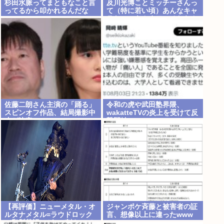
杉田水脈ってまともなこと言
及川光博ことミッチーさんっ
ってるから叩かれるんだな
て（特に若い頃）あんなキャ
ラなのにあんまアンチおらん
よな、男でも
佐藤二朗さん主演の「踊る」
令和の虎や武田塾界隈、
スピンオフ作品、結局撮影中
wakatteTVの炎上を受けて反
止が決定www
撃開始
【再評価】ニューメタル・オ
ジャンポケ斉藤と被害者の証
ルタナメタル=ラウドロック
言、想像以上に違ったwww
（和製英語）がZに刺さって