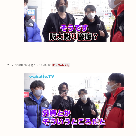
2 : 2022/01/16(日) 16:07:46.10
ID:zMnls2flp