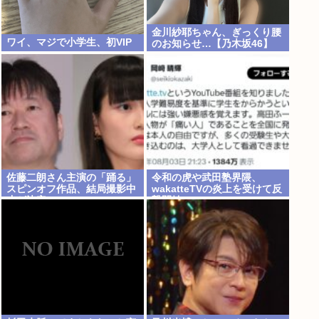
金川紗耶ちゃん、ぎっくり腰
ワイ、マジで小学生、初VIP
のお知らせ…【乃木坂46】
佐藤二朗さん主演の「踊る」
令和の虎や武田塾界隈、
スピンオフ作品、結局撮影中
wakatteTVの炎上を受けて反
止が決定www
撃開始