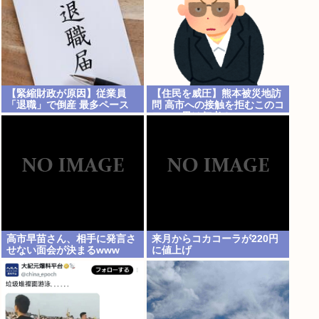
【緊縮財政が原因】従業員
【住民を威圧】熊本被災地訪
「退職」で倒産 最多ペース
問 高市への接触を拒むこのコ
ワモテ男は何者？
高市早苗さん、相手に発言さ
来月からコカコーラが220円
せない面会が決まるwww
に値上げ