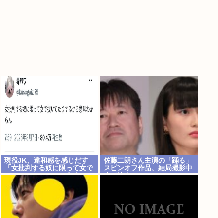
現役JK、違和感を感じだす
佐藤二朗さん主演の「踊る」
「女批判する奴に限って女で
スピンオフ作品、結局撮影中
ヌイてたりするから意味わか
止が決定www
らなくなってきた 」