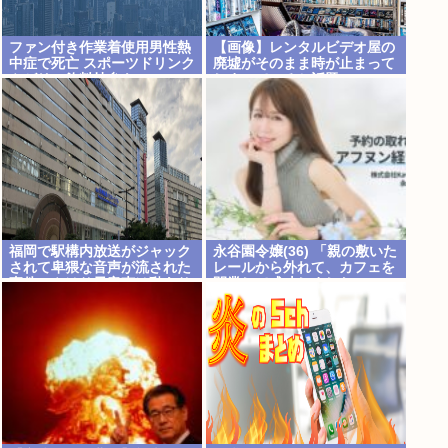
ファン付き作業着使用男性熱
【画像】レンタルビデオ屋の
中症で死亡 スポーツドリンク
廃墟がそのまま時が止まって
やゼリー飲料持参も
しまっていると話題に
福岡で駅構内放送がジャック
永谷園令嬢(36) 「親の敷いた
されて卑猥な音声が流された
レールから外れて、カフェを
事件、やはり元音声は動あり
開業して成功しました」
の動画だった