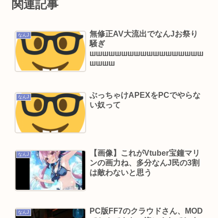
関連記事
うとして殺害されてしまう🍖🔥
【画像】男の一人暮らし部屋、結局このあたりが
無修正AV大流出でなんJお祭り
なんJ
最強www
騒ぎ
шшшшшшшшшшшшшшшшшш
高橋洋一「円安は近隣窮乏化。日本には得でも米
шшшш
国には迷惑だった」
来月からコカコーラが220円に値上げ🥤
ぶっちゃけAPEXをPCでやらな
6大、犯罪者と聞いて思いついた有名人「市橋達
なんJ
い奴って
也」「内田梨瑚」「ジャニー喜多川」「麻原彰
晃」「東条英機」
56歳”ミッチー”及川光博、再婚と妻の妊娠を発表
【画像】これがVtuber宝鐘マリ
お相手は一般女性「二人の間に新しい命を授か
なんJ
ンの画力ね、多分なんJ民の3割
り」
は敵わないと思う
及川光博ことミッチーさんって（特に若い頃）あ
んなキャラなのにあんまアンチおらんよな、男で
も
PC版FF7のクラウドさん、MOD
なんJ