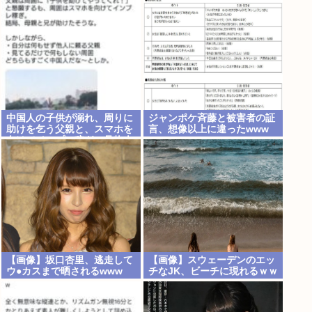
るらしい。お前らがキッズの
頃好きだったバンドは何？
中国人の子供が溺れ、周りに
ジャンポケ斉藤と被害者の証
助けを乞う父親と、スマホを
言、想像以上に違ったwww
向けてインプレ稼ぎの見物人
【画像】坂口杏里、逃走して
【画像】スウェーデンのエッ
ウ●カスまで晒されるwww
チなJK、ビーチに現れるｗｗ
ｗ