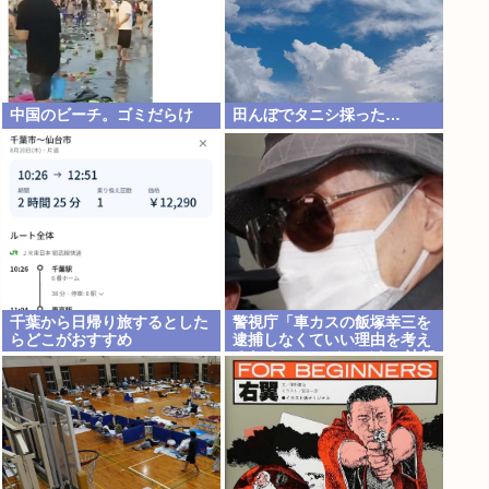
中国のビーチ。ゴミだらけ
田んぼでタニシ採った…
千葉から日帰り旅するとした
警視庁「車カスの飯塚幸三を
らどこがおすすめ
逮捕しなくていい理由を考え
るために1000ページもの法解
釈書を読んだ」