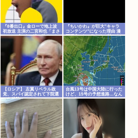
『8番出口』金ローで地上波
『ちいかわ』が巨大”キャラ
初放送 主演の二宮和也「まさ
コンテンツ”になった理由 漫
かテレビにまで迷い込んでし
画研究&キャラクター論から
まうとは」
紐解く
【ロシア】 左翼リベラル政
台風13号は中国大陸に行った
党、スパイ認定されて下院選
けど、15号の予想進路…なん
から排除
だこれ？