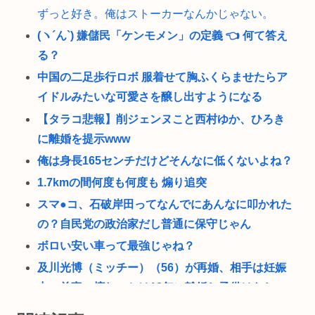
ずっと好き。俺はストーカーなんかじゃない。
(ヽ´ん`) 嫌儲民「ケンモメン」の定義 👈 何て答え
る？
中国の二足歩行ロボ 服着せて胸ふくらませたらア
イドルみたいな可愛さを醸し出すようになる
【タラコ悲報】削ジェンヌこと西村ゆか、ひろき
に離婚を提示www
俺は身長165センチだけどそんなに低くないよね？
1.7kmの間何度も何度も 煽り追突
スマ●コ、石破岸田ってなんでにあんなに叩かれた
の？自民党の政治家だし普通に保守じゃん
ボロい安い車って最強じゃね？
及川光博（ミッチー）（56）が再婚、相手は妊娠
中。前妻の檀れいとは18年に離婚し子供はなし
自宅の庭でBBQをしていた男性、子供たちを守ろ