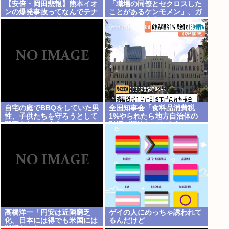
【安倍・岡田悲報】熊本イオ
「職場の同僚とセクロスした
ンの爆発事故ってなんでテナ
ことがあるケンモメン」、ガ
ントに責任押し付けてるの？
チで一人も存在しないことが
判明
自宅の庭でBBQをしていた男
全国知事会「食料品消費税
性、子供たちを守ろうとして
1%やられたら地方自治体の
殺害されてしまう
財源が逼迫してしまう 」…こ
の流れ地方税増税するしかな
いよ、もう
高橋洋一「円安は近隣窮乏
ゲイの人にめっちゃ誘われて
化。日本には得でも米国には
るんだけど
迷惑だった」