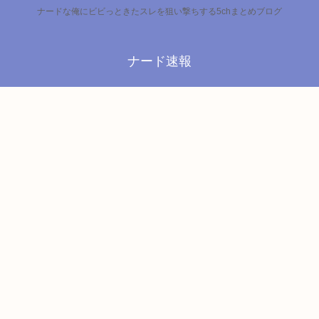
ナードな俺にビビっときたスレを狙い撃ちする5chまとめブログ
ナード速報