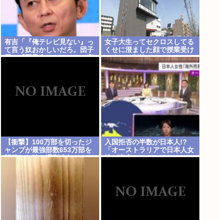
有吉「『俺テレビ見ない』っ
女子大生ってセクロスしてる
て言う奴おかしいだろ。団子
くせに澄ました顔で授業受け
屋で『団子食べない』って言
てるのは何故？？
うか？こっちは芸人だぞ」
【衝撃】100万部を切ったジ
入国拒否の半数が日本人!?
ャンプが最強部数653万部を
「オーストラリアで日本人女
記録した時の週刊少年ジャン
性が売春」
プの面子がヤバすぎる