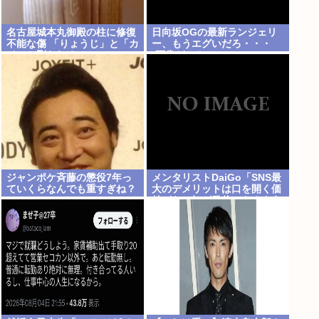
名古屋城本丸御殿の柱に修復
日向坂OGの最新ランジェリ
不能な傷 「りょうじ」と「カ
ー、もうエグいだろ・・・
イ」と彫られる
(画像どーん)
ジャンポケ斉藤の懲役7年っ
メンタリストDaiGo「SNS最
ていくらなんでも重すぎね？
大のデメリットは口を開く価
値がない奴が発信できるよう
になったこと」