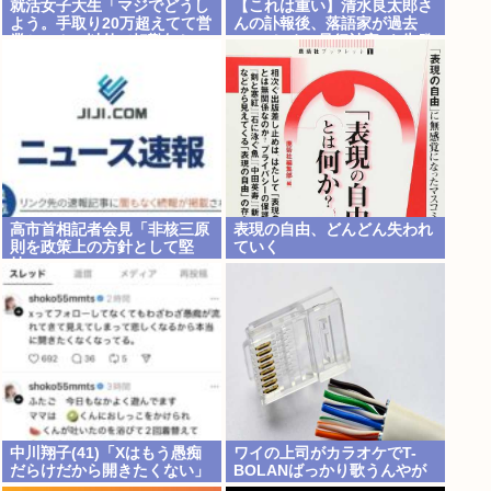
就活女子大生「マジでどうし
【これは重い】清水良太郎さ
よう。手取り20万超えてて営
んの訃報後、落語家が過去
業セコカン以外で転勤無しの
の“いじめ・暴行被害”を告発
会社ない」
高市首相記者会見「非核三原
表現の自由、どんどん失われ
則を政策上の方針として堅
ていく
持」
中川翔子(41)「Xはもう愚痴
ワイの上司がカラオケでT-
だらけだから開きたくない」
BOLANばっかり歌うんやが