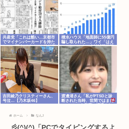
共産党「これは酷い…京都市
積水ハウス「地面師に55億円
でマイナンバーカードを持た
騙し取られた…」ワイ「はえ
ない29万人がポイント給付事
ーかわいそう…会社滅茶苦茶
業から排除された」
やろなぁ」
吉田綾乃クリスティーさん、
渡邊渚さん「私がPTSDと診
号泣…【乃木坂46】
断された当時、世間ではまだ
PTSDという言葉は浸透され
てなかった」
ホーム
なんJ
彡(^)(^)「PCでタイピングするよ