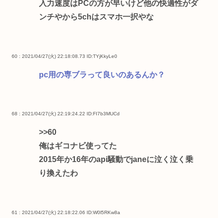
入力速度はPCの方が早いけど他の快適性がダ
ンチやから5chはスマホ一択やな
60 : 2021/04/27(火) 22:18:08.73
ID:TYjKkyLe0
pc用の専ブラって良いのあるんか？
68 : 2021/04/27(火) 22:19:24.22
ID:FI7b3MUCd
>>60
俺はギコナビ使ってた
2015年か16年のapi騒動でjaneに泣く泣く乗
り換えたわ
61 : 2021/04/27(火) 22:18:22.06
ID:W0l5RKw8a