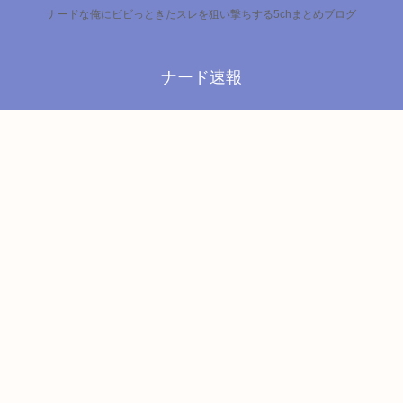
ナードな俺にビビっときたスレを狙い撃ちする5chまとめブログ
ナード速報