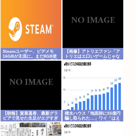
Steamユーザー、ビデメモ
【画像】アトリエファン「ア
16GBが主流に。まだ8GB使
トリエはエ口いゲームじゃな
ってるドアホの嫌儲民は反省
い！ライザを性的な目で見て
文書いてね。
る奴はにわか！」
【朗報】賀喜遥香、最新グラ
積水ハウス「地面師に55億円
ビアで見せた生足がエグすぎ
騙し取られた…」ワイ「はえ
る
ーかわいそう…会社滅茶苦茶
やろなぁ」