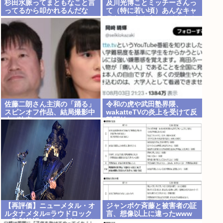
杉田水脈ってまともなこと言
及川光博ことミッチーさんっ
ってるから叩かれるんだな
て（特に若い頃）あんなキャ
ラなのにあんまアンチおらん
よな、男でも
佐藤二朗さん主演の「踊る」
令和の虎や武田塾界隈、
スピンオフ作品、結局撮影中
wakatteTVの炎上を受けて反
止が決定www
撃開始
【再評価】ニューメタル・オ
ジャンポケ斉藤と被害者の証
ルタナメタル=ラウドロック
言、想像以上に違ったwww
（和製英語）がZに刺さって