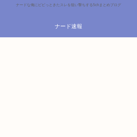
ナードな俺にビビっときたスレを狙い撃ちする5chまとめブログ
ナード速報