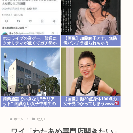
ホロライブの音ゲー、普通に
【画像】加藤綾子アナ、無防
クオリティが低くてガチ勢か
備パンチラ撮られちゃう
ら批判殺到www
商業施設でいきなり"ラリア
【画像】顔20点身体100点の
ット" 面識ない女子中学生の
女子見つかってしまうwww
顎を右腕で殴打 22歳女性を
暴行容疑で逮捕
ホーム
なんJ
ワイ「わたあめ専門店開きたい」