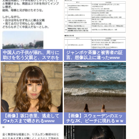
るらしい。お前らがキッズの
頃好きだったバンドは何？
中国人の子供が溺れ、周りに
ジャンポケ斉藤と被害者の証
助けを乞う父親と、スマホを
言、想像以上に違ったwww
向けてインプレ稼ぎの見物人
【画像】坂口杏里、逃走して
【画像】スウェーデンのエッ
ウ●カスまで晒されるwww
チなJK、ビーチに現れるｗｗ
ｗ