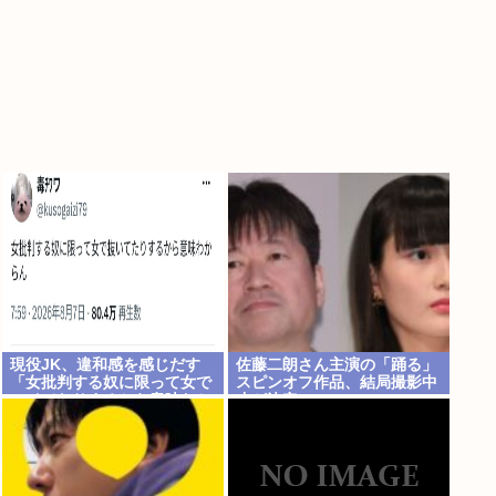
現役JK、違和感を感じだす
佐藤二朗さん主演の「踊る」
「女批判する奴に限って女で
スピンオフ作品、結局撮影中
ヌイてたりするから意味わか
止が決定www
らなくなってきた 」