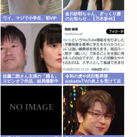
金川紗耶ちゃん、ぎっくり腰
ワイ、マジで小学生、初VIP
のお知らせ…【乃木坂46】
佐藤二朗さん主演の「踊る」
令和の虎や武田塾界隈、
スピンオフ作品、結局撮影中
wakatteTVの炎上を受けて反
止が決定www
撃開始