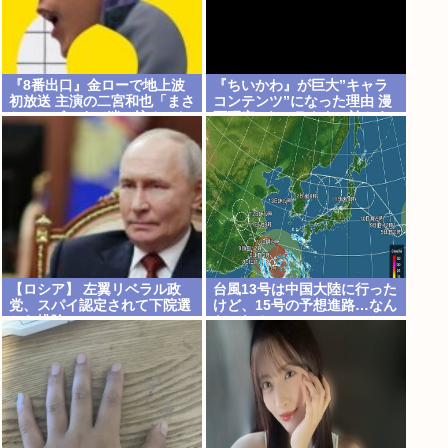
『8番出口』金ローで地上波
『ちいかわ』が巨大”キャラ
初放送 主演の二宮和也「まさ
コンテンツ”になった理由 漫
かテレビにまで迷い込んでし
画研究&キャラクター論から
まうとは」
紐解く
【ロシア】 左翼リベラル政
台風13号は中国大陸に行った
党、スパイ認定されて下院選
けど、15号の予想進路…なん
から排除
だこれ？