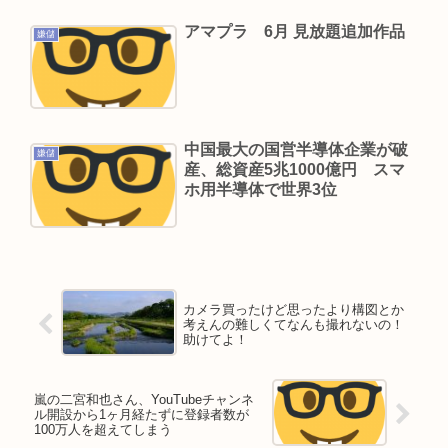
アマプラ 6月 見放題追加作品
嫌儲
中国最大の国営半導体企業が破
嫌儲
産、総資産5兆1000億円 スマ
ホ用半導体で世界3位
カメラ買ったけど思ったより構図とか
考えんの難しくてなんも撮れないの！
助けてよ！
嵐の二宮和也さん、YouTubeチャンネ
ル開設から1ヶ月経たずに登録者数が
100万人を超えてしまう