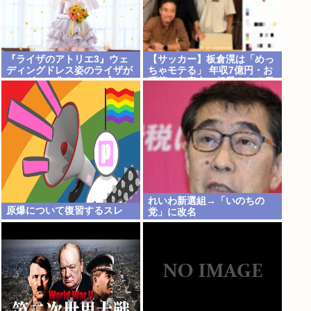
『ライザのアトリエ3』ウェ
【サッカー】板倉滉は「めっ
ディングドレス姿のライザが
ちゃモテる」 年収7億円・お
フィギュア化キタ───(ﾟ
洒落・包容力…超愛される日
∀ﾟ)───!!!!!
本代表
れいわ新選組→「いのちの
原爆について復習するスレ
党」に改名