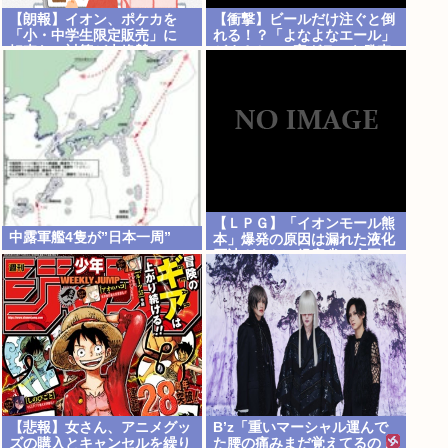
【朗報】イオン、ポケカを
【衝撃】ビールだけ注ぐと倒
「小・中学生限定販売」に
れる！？「よなよなエール」
転売ヤー対策が大絶賛ｗｗｗ
がまさかのU字グラスを発売
ｗｗｗ
【ＬＰＧ】「イオンモール熊
中露軍艦4隻が”日本一周”
本」爆発の原因は漏れた液化
石油ガスか…経産省、全国の
大規模施設でガス供給設備の
点検要請 ★3
【悲報】女さん、アニメグッ
B’z「重いマーシャル運んで
ズの購入とキャンセルを繰り
た腰の痛みまだ覚えてるの」