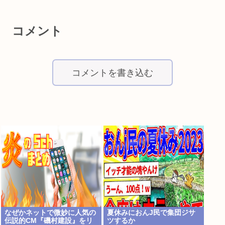
コメント
コメントを書き込む
なぜかネットで微妙に人気の
夏休みにおんJ民で集団ジサ
伝説的CM『磯村建設』をリ
ツするか