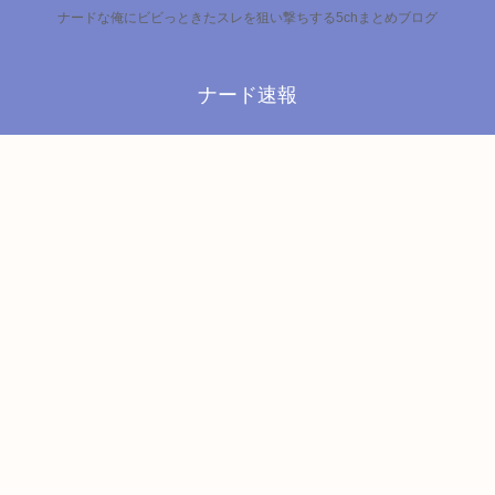
ナードな俺にビビっときたスレを狙い撃ちする5chまとめブログ
ナード速報