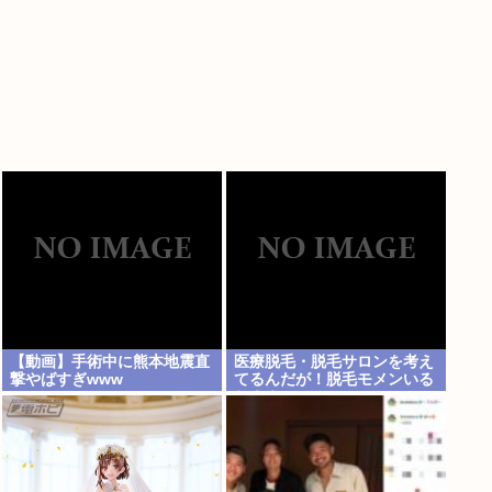
【動画】手術中に熊本地震直
医療脱毛・脱毛サロンを考え
撃やばすぎwww
てるんだが！脱毛モメンいる
か？？