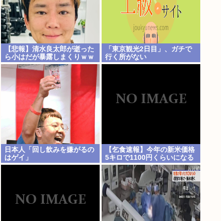
【悲報】清水良太郎が逝った
「東京観光2日目」、ガチで
ら小はだが暴露しまくりｗｗ
行く所がない
ｗ
日本人「回し飲みを嫌がるの
【乞食速報】今年の新米価格
はゲイ」
5キロで1100円くらいになる