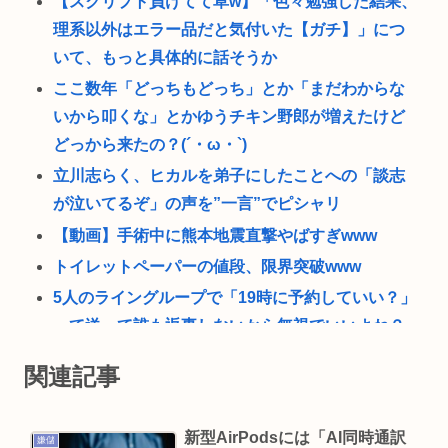
【スクリプト負けてて草w】「色々勉強した結果、
理系以外はエラー品だと気付いた【ガチ】」につ
いて、もっと具体的に話そうか
ここ数年「どっちもどっち」とか「まだわからな
いから叩くな」とかゆうチキン野郎が増えたけど
どっから来たの？(´・ω・`)
立川志らく、ヒカルを弟子にしたことへの「談志
が泣いてるぞ」の声を”一言”でピシャリ
【動画】手術中に熊本地震直撃やばすぎwww
トイレットペーパーの値段、限界突破www
5人のライングループで「19時に予約していい？」
って送って誰も返事しないから無視でいいよね？
影山優佳、フォトエッセイが販売から 5日で重版決
関連記事
定！未公開ランジェリーカットを公開
医療脱毛・脱毛サロンを考えてるんだが！脱毛モ
新型AirPodsには「AI同時通訳
嫌儲
メンいるか？？