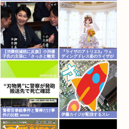
アルタイムで見たことあるお
爺さんモメンは存在するの
か？
【消費税減税に反旗】小渕優
『ライザのアトリエ3』ウェ
子氏の主張に「さっさと離党
ディングドレス姿のライザが
すればいいのに」SNSで逆
フィギュア化キタ───(ﾟ
風…父親から続く「消費税の
∀ﾟ)───!!!!!
系譜」とは
警察官拳銃事件と警棒だけ事
伊藤カイジが配信するスレ
件の比較 www