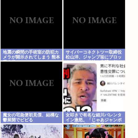
を変えさせるため」
地震の瞬間の手術室の防犯カ
サイバーコネクトツー取締役
メラが開示されてしまう 熊本
松山洋、ジャンプ垢にブロッ
県八代
クされてお気持ち表明。何か
あったらまず晒す！これが令
和のレスバや！
魔女の宅急便初見僕、結構な
女叩きで有名な細川バレンタ
鬱展開でビビる
イン激怒。「じゃあジャンポ
ケ斉藤と女が不同意だったっ
て証拠を出せよ！！！」