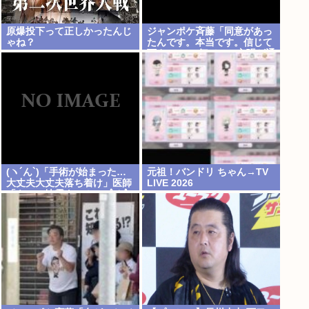
原爆投下って正しかったんじ
ジャンポケ斉藤「同意があっ
ゃね？
たんです。本当です。信じて
下さい」 ←何でこの主張が通
らないの？
(ヽ´ん`)「手術が始まった…
元祖！バンドリ ちゃん→TV
大丈夫大丈夫落ち着け」医師
LIVE 2026
「キャー地震よー！」(;ﾟんﾟ)
「！？」