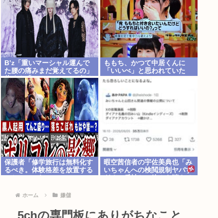
B’z「重いマーシャル運んで
ももち、かつて中居くんに
た腰の痛みまだ覚えてるの」
「いいべ」と思われていた
俺くん「マーシャルって何？
」
保護者「修学旅行は無料化す
暇空茜信者の宇佐美典也「み
るべき。体験格差を放置する
いちゃんへの検閲規制ヤバす
のか」←これ
ぎる」反社との絡みを消させ
たフェミ許せねえ
ホーム
嫌儲
5chの専門板にありがちなこと