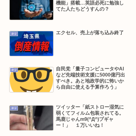
機能」搭載…英語必死に勉強し
ローソン、店内調理で「焼きそば」”炒めロボ”導
てた人たちどうすんの？
入拡大😲
三山凌輝が妻・趣里との「キス・濡れ場禁止ルー
エクセル、売上が落ち込み終了
ル」を破って既婚の元宝塚女優・花乃まりあと連
嫌儲
日密会《直撃後にもホテルへ…》
ジャンポケ斉藤「同意があったんです。本当で
す。信じて下さい」 ←何でこの主張が通らない
自民党「量子コンピュータやAI
の？
嫌儲
など先端技術支援に5000億円出
(ヽ´ん`)「手術が始まった…大丈夫大丈夫落ち着
すべき。あと地政学的に怖いか
ら自由に使える予算作ろう」
け」医師「キャー地震よー！」(;ﾟんﾟ)「！？」
元TBS山本里菜アナ、離婚を報告 4年間の結婚生活
は「宝物」…「話し合いを重ねた結果」決断
ツイッター「紙ストロー湿気に
嫌儲
弱くてフィルム包装されてる。
日本の芸能人、続々と日本脱出
馬鹿じゃんm9(^Д^)プギャ
ー！」 １万いいね！
Powered by livedoor 相互RSS