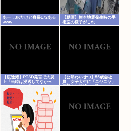
あーしJKだけど身長172ある
【動画】熊本地震発生時の手
www
術室の様子がこれ
【渡邊渚】PTSD発言で大炎
【公然わいせつ】55歳会社
上「当時は浸透してなかっ
員、女子大生に「ニヤニヤ」
た」にネット総ツッコミ
目撃され逮捕の末路