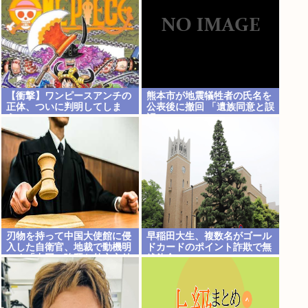
【衝撃】ワンピースアンチの
熊本市が地震犠牲者の氏名を
正体、ついに判明してしま
公表後に撤回 「遺族同意と誤
う…
認」
刃物を持って中国大使館に侵
早稲田大生、複数名がゴール
入した自衛官、地裁で動機明
ドカードのポイント詐欺で無
かす「中国の強硬な外交方針
銭飲食
を変えさせるため」