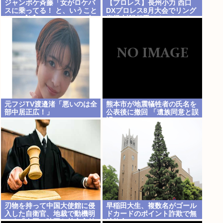
ジャンポケ斉藤「女がロケバ
【プロレス】長州小力 西口
スに乗ってる！ と、いうこと
DXプロレス8月大会でリング
は！( *ﾟ∀ﾟ)=3ムッハー」 ボ
復帰 対戦相手はクロちゃん
ロン。
道交法違反の疑いも不起訴に
元フジTV渡邉渚「悪いのは全
熊本市が地震犠牲者の氏名を
部中居正広！」
公表後に撤回 「遺族同意と誤
認」
刃物を持って中国大使館に侵
早稲田大生、複数名がゴール
入した自衛官、地裁で動機明
ドカードのポイント詐欺で無
かす「中国の強硬な外交方針
銭飲食