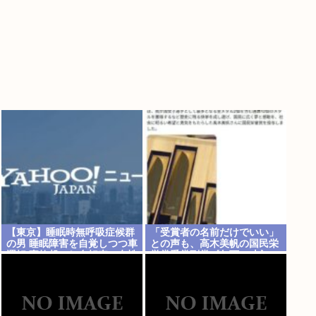
【東京】睡眠時無呼吸症候群
「受賞者の名前だけでいい」
の男 睡眠障害を自覚しつつ車
との声も、高木美帆の国民栄
運転 事故起こし自転車の女性
誉賞受賞副賞《包丁10本》
に重傷負わせ…「厳重処分」
に”高市総理の名前も刻印”
意見つけ書類送検