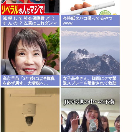
減 税 し て 社会保障費 ど う
今時紙タバコ吸ってるやつ
す ん の ？ 左翼はこれダンマ
www
リだよな
高市早苗「2年後には消費税
女子高生さん、顔面にクマ撃
を必ず戻す」大増税へ…
退スプレーを噴射されて救助
要請してしまう