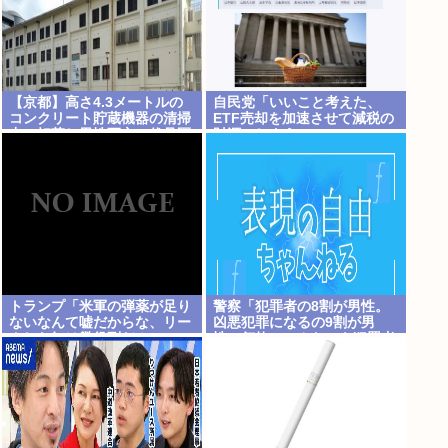
【京都】高さ4.3メートルの
自民党「いいこと考えた、
コンクリート貯蔵機器の清掃
ETF売却を加速させて減税の
中に転落し男性死亡、伏見区
財源にしよう」
の工場
トランプ「米軍の弾薬が足り
警察「犯罪者の8割が男性。
ないなんて嘘だからな、リー
凶悪犯罪になるの9割が男
クした奴は懲役刑だ！」
性。何故、こんなにも犯罪者
は男性に偏るのか」