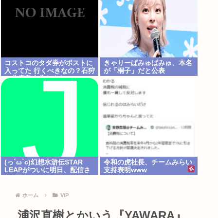
コストコのタダ券がポストに
きゃりーぱみゅぱみゅ、本名
入ってた 行くべきなの？石狩
が「桐子」だと公表
か北広島大曲だよな
(っ´ω`c)幻想水滸伝STAR
令和の虎社長、チームみらい
LEAPがついに明日、配信さ
支持表明www
れるね！
ホーム
VIP
浦沢直樹とかいう『YAWARA』