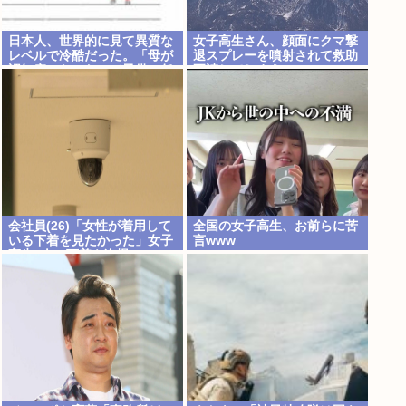
日本人、世界的に見て異質な
女子高生さん、顔面にクマ撃
レベルで冷酷だった。「母が
退スプレーを噴射されて救助
認知症になったので子供に任
要請してしまう
せ家を出ていく等」
会社員(26)「女性が着用して
全国の女子高生、お前らに苦
いる下着を見たかった」女子
言www
高生2人の下着を盗撮