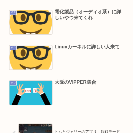
ら詳細を伝えよ」
【高市算】「50%引きの札が貼られた3000円の肉
電化製品（オーディオ系）に詳
VIP
しいやつ来てくれ
と、値引きされていない1000円の肉では安いのは
どちらか」父の答え「50%引きの肉」
【画像】村重杏奈さん(30)のおぱーいがコチラ
www
Linuxカーネルに詳しい人来て
VIP
三浦マイルド「その姿は、紛れもなく芸人でし
た」清水良太郎さんのステージ回想し追悼
みいちゃんは予定通りTVでアニメを流すべきだと
思う
大阪のVIPPER集合
VIP
Powered by livedoor 相互RSS
トムとジェリーのアプリ、観戦モード