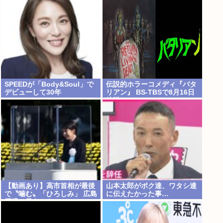
に「オイニーがつらくて…」
SPEEDが「Body&Soul」で
伝説的ホラーコメディ『バタ
デビューして30年
リアン』 BS-TBSで8月16日
放送
【動画あり】高市首相が最後
山本太郎がボク達、ワタシ達
で〝噛む〟「ひろしみ」 広島
に伝えたかった事…
原爆の日あいさつ