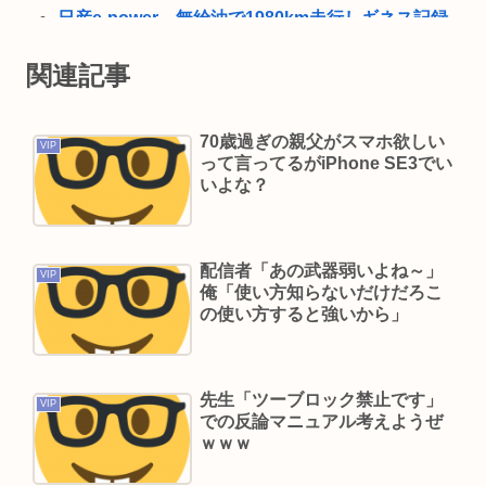
日産e-power、無給油で1980km走行しギネス記録
を達成、無駄な発電や送電ロスなくEVよりエコを
関連記事
証明
【高市】「ナフサがなくなる」現状超頑張って延
70歳過ぎの親父がスマホ欲しい
命してるだけでどんどん不足してる状況は改善し
VIP
って言ってるがiPhone SE3でい
てないのにもうナフサあることになった理由
いよな？
トランプ「米軍の弾薬が足りないなんて嘘だから
な、リークした奴は懲役刑だ！」
配信者「あの武器弱いよね～」
国「相続税を抑えるために企業価値を下げてる会
VIP
俺「使い方知らないだけだろこ
社に大増税します。低PBRの会社は大増税を覚悟
の使い方すると強いから」
せよ」
伊集院光が日刊スポーツの見出しに2度激怒「朝日
新聞系の新聞をやめる」と言い出した背景
先生「ツーブロック禁止です」
VIP
での反論マニュアル考えようぜ
5年前のNHK性加害の出演者は「今も普通の顔して
ｗｗｗ
芸能活動してる」ネット「受信料を取るくらいな