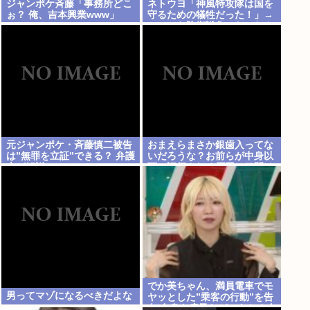
ジャンポケ斉藤「事務所どこ
ネトウヨ「神風特攻隊は国を
ぉ？ 俺、吉本興業www」
守るための犠牲だった！」→
いつから防衛戦争になったん
だ？侵略者だろジャップは
www
元ジャンポケ・斉藤慎二被告
おまえらまさか銀歯入ってな
は”無罪を立証”できる？ 弁護
いだろうな？お前らが中身以
士が解説
下に評価される原因は口開け
た時に見える銀歯
でか美ちゃん、満員電車でモ
男ってマゾになるべきだよな
ヤッとした”乗客の行動”を告
白 自身を扇子などであおぐ人