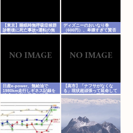
【東京】睡眠時無呼吸症候群
ディズニーのおいなり巻
診断後に死亡事故=運転の無
（600円）、卑猥すぎて賛否
職男（34）、独断で治療中
両論www
断-危険運転致死罪適用も
日産e-power、無給油で
【高市】「ナフサがなくな
1980km走行しギネス記録を
る」現状超頑張って延命して
達成、無駄な発電や送電ロス
るだけでどんどん不足してる
なくEVよりエコを証明
状況は改善してないのにもう
ナフサあることになった理由