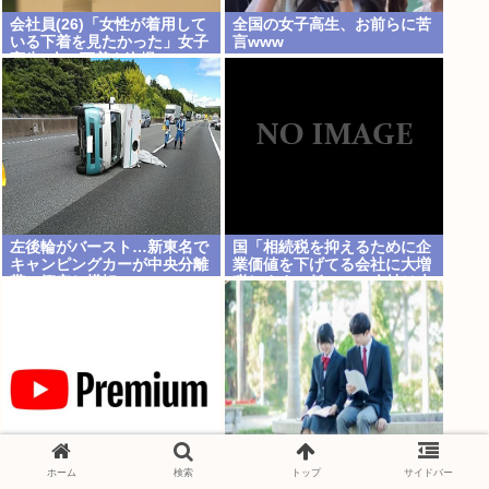
会社員(26)「女性が着用して
全国の女子高生、お前らに苦
いる下着を見たかった」女子
言www
高生2人の下着を盗撮
左後輪がバースト…新東名で
国「相続税を抑えるために企
キャンピングカーが中央分離
業価値を下げてる会社に大増
帯に衝突し横転
税します。低PBRの会社は大
増税を覚悟せよ」
Xやユーチューブ見てると学
ホーム
検索
トップ
サイドバー
中学生の頃の「性欲」www
生とみられるアカウント大量