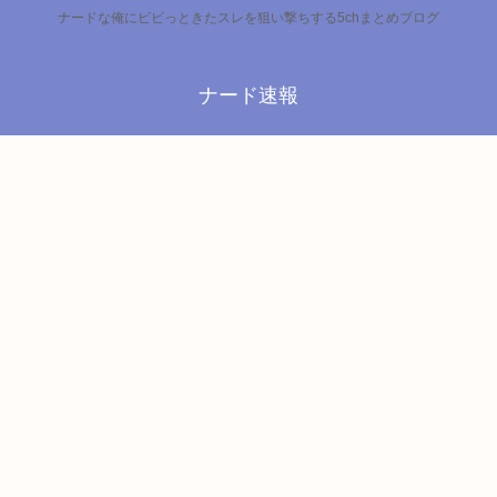
ナードな俺にビビっときたスレを狙い撃ちする5chまとめブログ
ナード速報