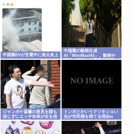
1位 日本さんもう40周遅れぐ
らいになる
中国製の動画生成
中国製EVが充電中に発火炎上
AI「MiniMaxH3」、動画や
画像、音楽の参照機能搭載で
ディープフェイク作り放題
に。終わりの始まりか
ジャンポケ斎藤の意見を誰も
トンボとかいうクソキショい
信じずにエッヂ全体が女を信
虫が市民権を得てる理由w
じる空気感、怖すぎる