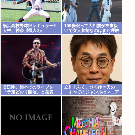
横浜高校野球部レギュラー9
100歩譲って大相撲が神事扱
人中、神奈川県人0人
いで女人禁制なのはまだ理解
できるとして、高校野球のグ
ラウンドが女人禁制だったの
はマジ意味わからん
長渕剛、熊本でのライブを
立川志らく、ひろゆき氏の
「予定どおり開催」と発表
「すべてのジャンルはマニア
「熊本の皆様へ」「強い決
がつぶす」に完全同意「そう
意」のメッセージ&寄付も表
いう連中が落語をつぶす」
明