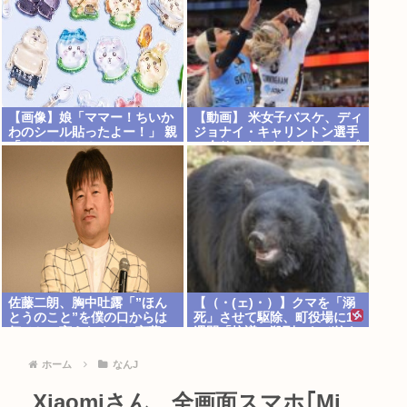
【画像】娘「ママー！ちいか
【動画】 米女子バスケ、ディ
わのシール貼ったよー！」 親
ジョナイ・キャリントン選手
「！！！！！！」
の余りにあからさまなラフプ
レーに批判殺到
佐藤二朗、胸中吐露「”ほん
【（・(ェ)・）】クマを「溺
とうのこと”を僕の口からは
死」させて駆除、町役場に1
何ひとつ言えなくて…言葉に
週間「抗議」殺到…なぜ銃を
できぬ悔しさ」
使えなかった？岩手・雫石町
が明かす背景
ホーム
なんJ
Xiaomiさん、全画面スマホ｢Mi