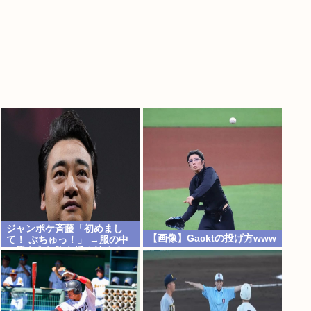
ジャンポケ斉藤「初めまし
【画像】Gacktの投げ方www
て！ ぶちゅっ！」 →服の中
に手を入れ胸を揉み始める。
これ異常者だろ(´・ω・`)