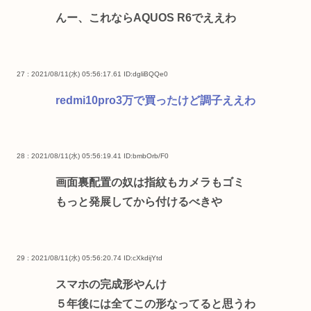
んー、これならAQUOS R6でええわ
27 : 2021/08/11(水) 05:56:17.61
ID:dgliBQQe0
redmi10pro3万で買ったけど調子ええわ
28 : 2021/08/11(水) 05:56:19.41
ID:bmbOrb/F0
画面裏配置の奴は指紋もカメラもゴミ
もっと発展してから付けるべきや
29 : 2021/08/11(水) 05:56:20.74
ID:cXkdijYtd
スマホの完成形やんけ
５年後には全てこの形なってると思うわ