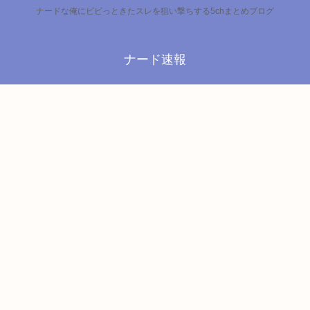
ナードな俺にビビっときたスレを狙い撃ちする5chまとめブログ
ナード速報