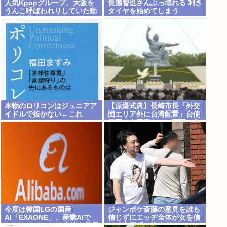
人気Kpopグループ、大阪を
長瀬智也さんぶっ壊れる 利き
うんこ呼ばわれりしていた動
タイヤを始めてしまう
画が拡散www
本物のロリコンはジュニアア
【原爆式典】長崎市長「外交
イドルで抜かない←これ
団エリア外に台湾配置」台使
節団「中国意向での変更に失
望」→欠席
今度は韓国LGの国産
ジャンポケ斎藤の意見を誰も
AI「EXAONE」、産業AIで
信じずにエッヂ全体が女を信
Google・Alibabaを抜き世界
じる空気感、怖すぎる