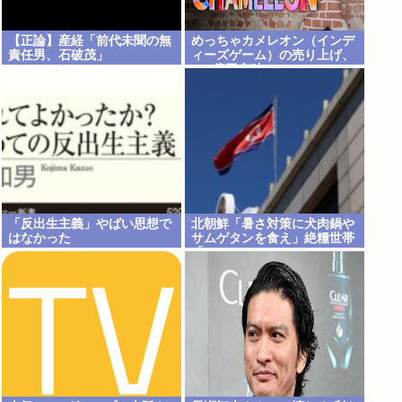
【正論】産経「前代未聞の無
めっちゃカメレオン（インデ
責任男、石破茂」
ィーズゲーム）の売り上げ、
147億円突破www
「反出生主義」やばい思想で
北朝鮮「暑さ対策に犬肉鍋や
はなかった
サムゲタンを食え」絶糧世帯
「…」