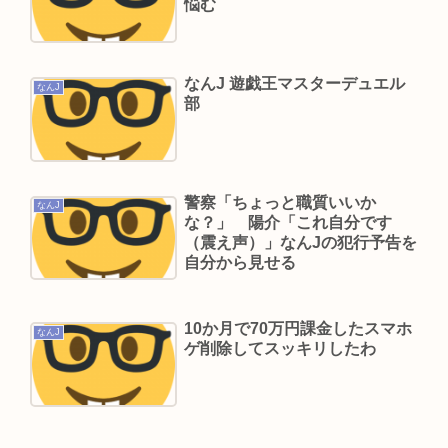
悩む
現在ヤフコメ時速ランキング1位の記事がこれ。ど
う思う？
なんJ 遊戯王マスターデュエル
ベジットのベジータ要素、ネーミングセンスしか
なんJ
部
ない
Powered by livedoor 相互RSS
警察「ちょっと職質いいか
なんJ
な？」 陽介「これ自分です
（震え声）」なんJの犯行予告を
自分から見せる
10か月で70万円課金したスマホ
なんJ
ゲ削除してスッキリしたわ