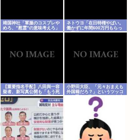
靖国神社「軍服のコスプレや
ネトウヨ「在日特権やばい。
めろ、"慰霊"の意味考えろ」
働かずに年間600万円もらっ
て豪遊してる！！！」
【重要指名手配】八田與一容
小野田大臣、「元々おまえも
疑者、新写真公開も「もう死
外国籍だろ？」というツッコ
んでる」ネット断定の理由
ミを恐れ、海外メディアを全
員出禁に