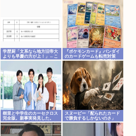
は…」
学歴厨「文系なら地方旧帝大
『ポケモンカード』バンダイ
よりも早慶の方が上！」←こ
のカードゲームも転売対策
れ
に”マイナンバー”導入開始
「効果テキメン」
樹里と中学生のカーセクロス
スヌーピー「配られたカード
完全版。新事実発見した。
で勝負するしかないのさ」