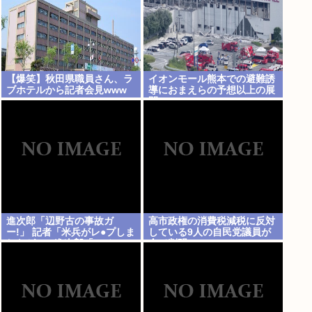
【爆笑】秋田県職員さん、ラ
イオンモール熊本での避難誘
ブホテルから記者会見www
導におまえらの予想以上の展
開ｗｗｗ
進次郎「辺野古の事故ガ
高市政権の消費税減税に反対
ー!」 記者「米兵がレ●プしま
している9人の自民党議員が
したが?」 進次郎「…ノーコ
全て判明www
メント」