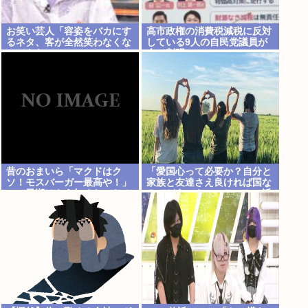
お笑い芸人「容姿をバカにす
高市政権の消費税減税に反対
るネタ、客が全然笑わなくな
している9人の自民党議員が
ってきた」
全て判明www
昔のおまいら「マクドはク
「愛国心って必要か？自分と
ソ！モスバーガー最高や！」
家族と友達さえ良ければ国な
この風潮はもう無くなった？
んてどうでもいいじゃん。近
所のコンビニの方がまだ大切
だわ」7万いいね