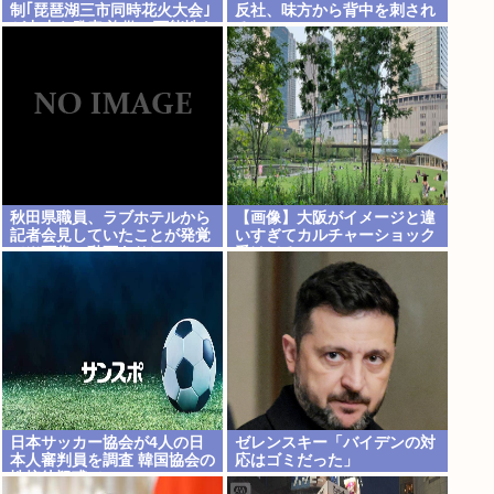
制｢琵琶湖三市同時花火大会｣
反社、味方から背中を刺され
が中止を発表 詐欺の可能性も
る
長浜市･彦根市･高島市は関与
否定 彦根市消防本部も｢7日
時点で受理していない｣
秋田県職員、ラブホテルから
【画像】大阪がイメージと違
記者会見していたことが発覚
いすぎてカルチャーショック
（※画像・動画あり）
受けてる
日本サッカー協会が4人の日
ゼレンスキー「バイデンの対
本人審判員を調査 韓国協会の
応はゴミだった」
性接待疑惑で