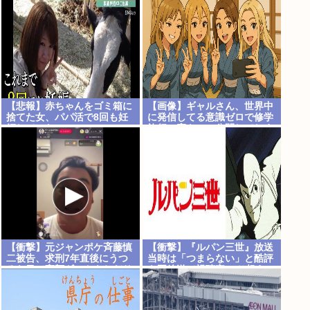
【悲報】赤ちゃんをゴミ箱に
【画像】ギャルさん、世界中
捨てた女、パパ活で8回も妊
に発信してる意識ゼロで修学
娠していた
旅行の宿をSNS公開してしま
うｗｗｗ
【Pickup08082952】
【衝撃】元ジャンポケ斉藤慎
【衝撃】『ルパン三世』放送
二被告、求刑7年直後にうつ
当時は「つまらない」と酷評
ろな目で高額ギフトをねだり
も再放送で視聴率30％超え
続ける・・・・・・・・・
www