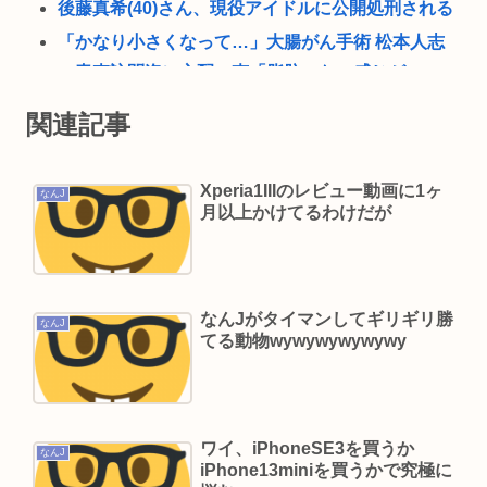
後藤真希(40)さん、現役アイドルに公開処刑される
「かなり小さくなって…」大腸がん手術 松本人志
の青森訪問姿に心配の声「脂肪のない感じが」
「無理せずに」
関連記事
ラーメン二郎「もう食わない？ さっきは食べれる
って言ったじゃねーか！」（ヽ´ん`）「」 反論でき
Xperia1IIIのレビュー動画に1ヶ
なんJ
る？
月以上かけてるわけだが
昔のおまいら「マクドはクソ！モスバーガー最高
や！」👈この風潮はもう無くなった？
独身おっさんワイ、底辺職の親戚が説教してくる
なんJがタイマンしてギリギリ勝
ので身を隠す
なんJ
てる動物wywywywywywy
はてな、11億円流出の調査報告書を公開。 偽警
察、口外禁止、残業・休日出勤200時間越、孤
立…。やばすぎて草はえる
ワイ、iPhoneSE3を買うか
糖質寛解傾向なんだが、「猫が満足げな返事して
なんJ
iPhone13miniを買うかで究極に
る」と言ったら母親に「お気の毒w」と言われた