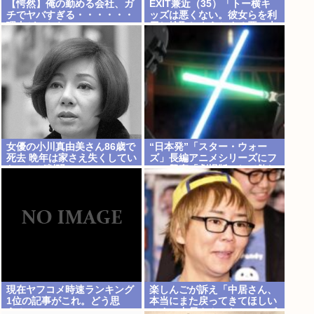
【愕然】俺の勤める会社、ガ
EXIT兼近（35）「トー横キ
チでヤバすぎる・・・・・・
ッズは悪くない。彼女らを利
理由がこちら・・・・・・
用し搾取しようとする悪い大
人たちが問題」
女優の小川真由美さん86歳で
“日本発”「スター・ウォー
死去 晩年は家さえ失くしてい
ズ」長編アニメシリーズにフ
たことが判明
ァン興奮「劇場版にして欲し
い」「艦隊戦も派手で面白
い」
現在ヤフコメ時速ランキング
楽しんごが訴え「中居さん、
1位の記事がこれ。どう思
本当にまた戻ってきてほしい
う？
です。中居さんいないテレビ