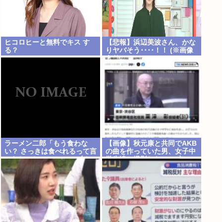
ヒコロヒーと無料でキス す
【悲報】浜辺美波さん、かな
る？
りヤバそう････！！ (※画像
あり)
ラーメン二郎「もう食わな
【画像】秋元康と共同でAKB
い？ さっきは食べれるって言
の曲を作っていた男、女子中
ったじゃねーか！」（ヽ´ん
学生達と撮影した1700点の
`）「」 反論できる？
AVをネットで販売していた
www