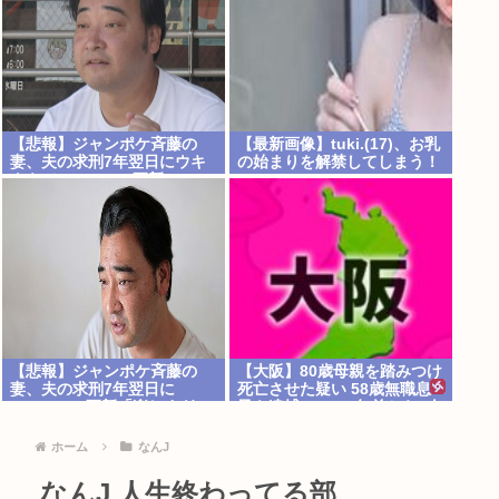
【悲報】ジャンポケ斉藤の
【最新画像】tuki.(17)、お乳
妻、夫の求刑7年翌日にウキ
の始まりを解禁してしまう！
ウキでInstagram更新
【悲報】ジャンポケ斉藤の
【大阪】80歳母親を踏みつけ
妻、夫の求刑7年翌日に
死亡させた疑い 58歳無職息
Instagram更新「楽しすぎ
子を逮捕 13～14年前から2人
た」←これｗ
暮らし「介護疲れで日常的に
暴行」 岬町
ホーム
なんJ
なんJ 人生終わってる部