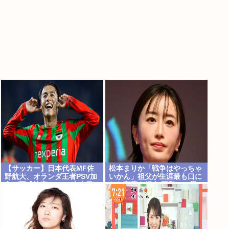
【サッカー】日本代表MF佐
松本まりか「戦争はやっちゃ
野航大、オランダ王者PSV加
いかん」祖父が生涯最も口に
入が正式決定！ NEC史上最
した言葉を紹介 平和への思い
高額の移籍、最大約31億円
をつづる
か、5年契約を締結