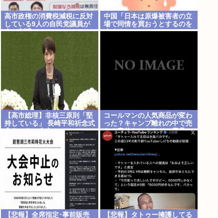
高市政権の消費税減税に反対
中国「日本は原爆被害者の立
している9人の自民党議員が
場で同情を買おうとするのを
全て判明www
止めろ」
【高市総理】非核三原則「堅
コールマンの人気商品が変わ
持している」 長崎平和祈念式
った？キャンプ離れの中で売
典あいさつ全文
れる意外なアウトドア用品と
は
【悲報】全席指定･事前販売
【悲報】タトゥー擁護してる