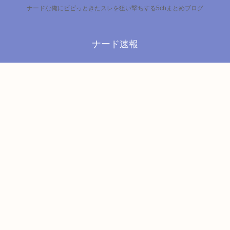
ナードな俺にビビっときたスレを狙い撃ちする5chまとめブログ
ナード速報