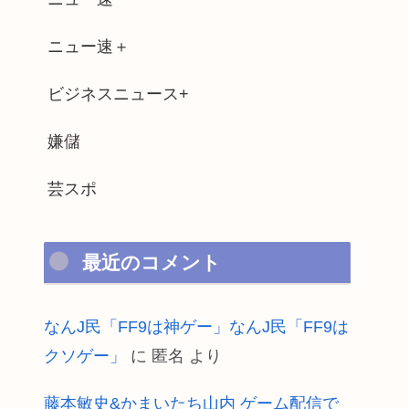
ニュー速＋
ビジネスニュース+
嫌儲
芸スポ
最近のコメント
なんJ民「FF9は神ゲー」なんJ民「FF9は
クソゲー」
に
匿名
より
藤本敏史&かまいたち山内 ゲーム配信で