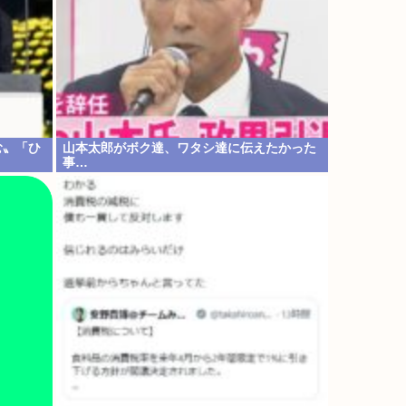
む〟「ひ
山本太郎がボク達、ワタシ達に伝えたかった
事…