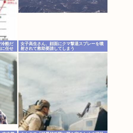
で冷酷だ
女子高生さん、顔面にクマ撃退スプレーを噴
供に任せ
射されて救助要請してしまう