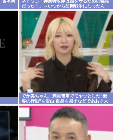
、吉本興
ネトウヨ「神風特攻隊は国を守るための犠牲
だった！」→いつから防衛戦争になったん
だ？侵略者だろジャップはwww
でか美ちゃん、満員電車でモヤッとした”乗
客の行動”を告白 自身を扇子などであおぐ人
に「オイニーがつらくて…」