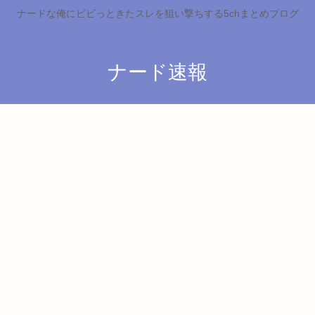
ナードな俺にビビっときたスレを狙い撃ちする5chまとめブログ
ナード速報