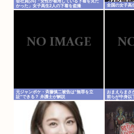
会社員(26)「女性が着用している下着を見た
全国の女子高
かった」女子高生2人の下着を盗撮
元ジャンポケ・斉藤慎二被告は”無罪を立
おまえらまさ
証”できる？ 弁護士が解説
前らが中身以
時に見える銀