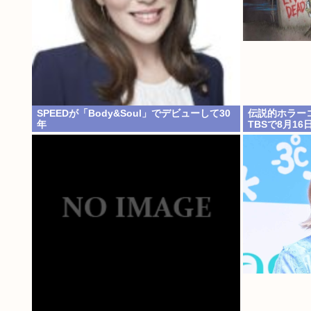
SPEEDが「Body&Soul」でデビューして30
伝説的ホラーコ
年
TBSで8月16