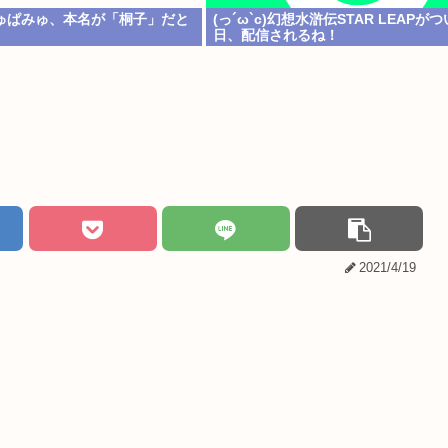
ゅぱみゅ、本名が「桐子」だと
(っ´ω`c)幻想水滸伝STAR LEAPが
日、配信されるね！
2021/4/19