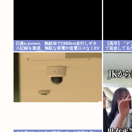
日産e-power、無給油で1980km走行しギネ
【高市】「ナ
ス記録を達成、無駄な発電や送電ロスなくEV
て延命してる
よりエコを証明
は改善してな
った理由