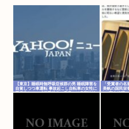
【東京】睡眠時無呼吸症候群の男 睡眠障害を
「受賞者の名
自覚しつつ車運転 事故起こし自転車の女性に
美帆の国民栄
重傷負わせ…「厳重処分」意見つけ書類送検
に”高市総理の