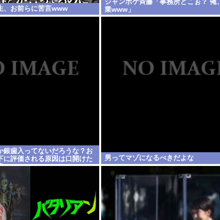
ジャンポケ斉藤「事務所どこぉ？ 俺
生、お前らに苦言www
業www」
か銀歯入ってないだろうな？お
男ってマゾになるべきだよな
下に評価される原因は口開けた
歯