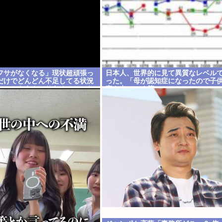
フサがなくなる」現状超頑張っ
日本人、世界的に見て異質なレベル
だけでどんどん不足してる状況
った。「母が認知症になったので子
いのにもうナフサあることにな
家を出ていく等」