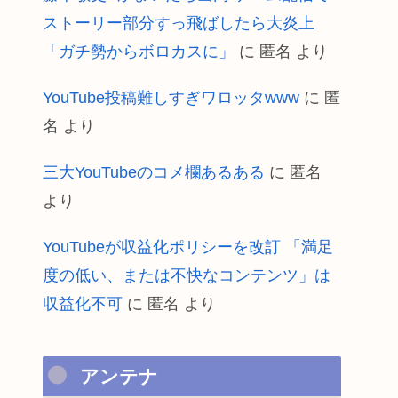
ストーリー部分すっ飛ばしたら大炎上
「ガチ勢からボロカスに」
に
匿名
より
YouTube投稿難しすぎワロッタwww
に
匿
名
より
三大YouTubeのコメ欄あるある
に
匿名
より
YouTubeが収益化ポリシーを改訂 「満足
度の低い、または不快なコンテンツ」は
収益化不可
に
匿名
より
アンテナ