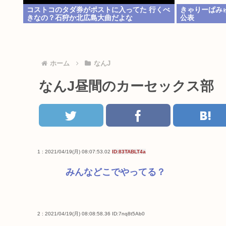
コストコのタダ券がポストに入ってた 行くべ
きゃりーぱみ
きなの？石狩か北広島大曲だよな
公表
ホーム
なんJ
なんJ昼間のカーセックス部
1 : 2021/04/19(月) 08:07:53.02
ID:83TABLT4a
みんなどこでやってる？
2 : 2021/04/19(月) 08:08:58.36
ID:7nq8t5Ab0