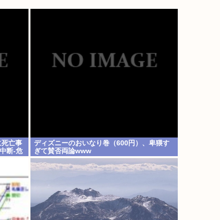
に死亡事
ディズニーのおいなり巻（600円）、卑猥す
中断-危
ぎて賛否両論www