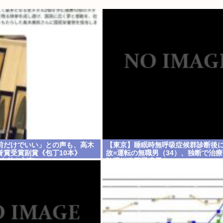
前だけでいい」との声も、高木
【東京】睡眠時無呼吸症候群診断後
誉賞受賞副賞《包丁10本》
故=運転の無職男（34）、独断で治療
名前も刻印”
険運転致死罪適用も