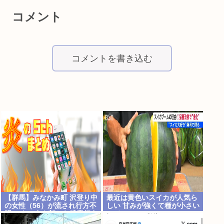
コメント
コメントを書き込む
【群馬】みなかみ町 沢登り中
最近は黄色いスイカが人気ら
の女性（56）が流され行方不
しい 甘みが強くて種が小さい
明に きょうも朝から捜索行う
って