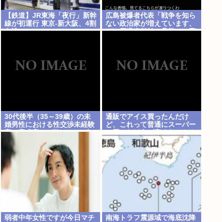
【鉄道】JR東海「夜行」新幹
広島被爆者代表「戦争を知ら
線が初運行 東京-新大阪、4割
ない政治家が増えています、
女性
ぜひ原爆資料館に見学へ」高
市早苗「はぁ…(ため息)」ジ
ロッ
30代後半（35～39歳）の未
通販でアイス買ったんだけ
婚男性における性交渉未経験
ど、これって普通にスーパー
率（童貞率）が約26%（4人
で買ったほうが安くないか？
に1人）
弱者中年女性ですが今日マチ
南海トラフ震源域で海底沈降