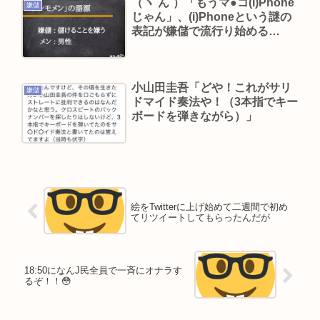
（ヽ´ん`）「もうマ●コ(i)Phone
嫌儲
じゃん」、(i)Phoneという謎の
表記が嫌儲で流行り始める…
小山田圭吾「どや！これがサリ
嫌儲
ドマイド奏法や！（3本指でキー
ボードを弾きながら）」
絵をTwitterに上げ始めて二週間で初め
てリツイートしてもらったんだが
18:50になんJ民全員で一斉にオナラす
るぞ！！😳