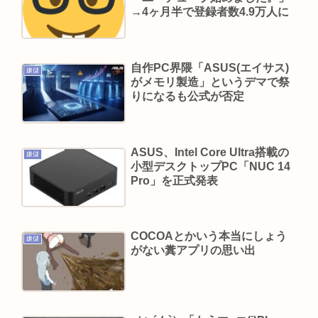
未経験率（童貞率）が約26%（4人に1人）
→4ヶ月半で登録者数4.9万人に
VIVANTがつまらない理由
山の日、海の日ってあるけどみんなは「山」と
自作PC界隈「ASUS(エイサス)
嫌儲
「海」 どっちが好きなの？
がメモリ製造」というデマで祭
りになるも公式が否定
「抱かれたくない男」レジェンドの江頭2:50さ
ん、変わり果てた姿で発見される
元ジャンポケ斉藤慎二被告のTikTokライブが拡散
ASUS、Intel Core Ultra搭載の
嫌儲
求刑7年直後にギフトねだり「末期状態」と話題
小型デスクトップPC「NUC 14
Pro」を正式発表
北川景子、二宮和也を絶賛「本当に二宮くんは天
才です！」 番組収録でタッグ
COCOAとかいう本当にしょう
Powered by livedoor 相互RSS
嫌儲
がない糞アプリの思い出