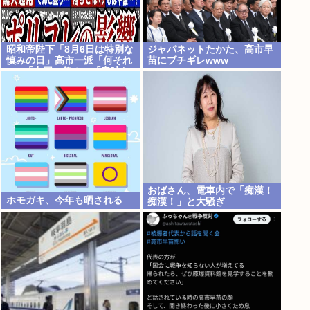
昭和帝陛下「8月6日は特別な
ジャパネットたかた、高市早
慎みの日」高市一派「何それ
苗にブチギレwww
w」「中国の祭？」「意味わ
かんね」「何でも批判かw」
おばさん、電車内で「痴漢！
ホモガキ、今年も晒される
痴漢！」と大騒ぎ