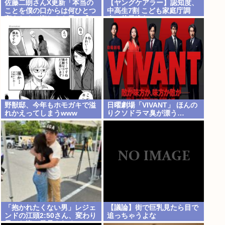
佐藤二朗さんX更新「本当の
【ヤングケアラー】認知度、
ことを僕の口からは何ひとつ
中高生7割 こども家庭庁調
言えなくて悔しさを日々感じ
査、啓発進む
てます」
野獣邸、今年もホモガキで溢
日曜劇場「VIVANT」 ほんの
れかえってしまうwww
りクソドラマ臭が漂う…
「抱かれたくない男」レジェ
【議論】街で巨乳見たら目で
ンドの江頭2:50さん、変わり
追っちゃうよな
果てた姿で発見される