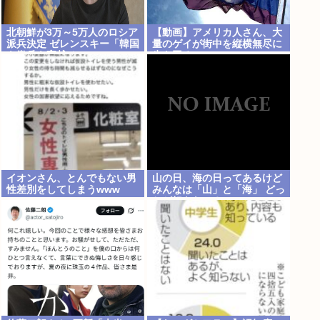
北朝鮮が3万～5万人のロシア
【動画】アメリカ人さん、大
派兵決定 ゼレンスキー「韓国
量のゲイが街中を縦横無尽に
も徴兵を寄越せ」
歩き回る
イオンさん、とんでもない男
山の日、海の日ってあるけど
性差別をしてしまうwww
みんなは「山」と「海」 どっ
ちが好きなの？