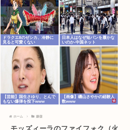
ドラクエ8のゼシカ、冷静に
日本人はなぜ短パンを履かな
見ると可愛くない
いのか-中国ネット
【芸能】国生さゆり、とんで
【画像】磯山さやかの経験人
もない爆弾を投下www
数www
ホーム
嫌儲
モッズィーラのファイフォク（火