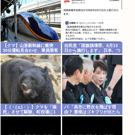
【クマ】山形新幹線に衝突
自民党「国旗損壊罪、8月13
30分運転見合わせ、乗員乗客
日から施行します」 日本、つ
にけがなし
いに国旗を燃やすと逮捕され
る国へwww
【（・(ェ)・）】クマを「溺
パ 「高市に野次を飛ばす理
死」させて駆除、町役場に1
由？ 貴様はゴキブリが出たら
週間「抗議」殺到…なぜ銃を
新聞紙で叩かないのか？」
使えなかった？岩手・雫石町
が明かす背景