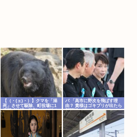
【（・(ェ)・）】クマを「溺
パ 「高市に野次を飛ばす理
死」させて駆除、町役場に1
由？ 貴様はゴキブリが出たら
週間「抗議」殺到…なぜ銃を
新聞紙で叩かないのか？」
使えなかった？岩手・雫石町
が明かす背景