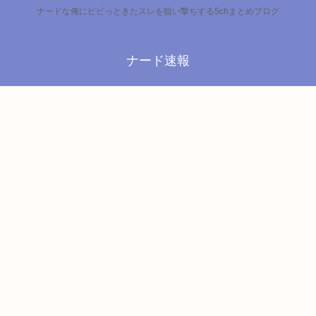
ナードな俺にビビっときたスレを狙い撃ちする5chまとめブログ
ナード速報