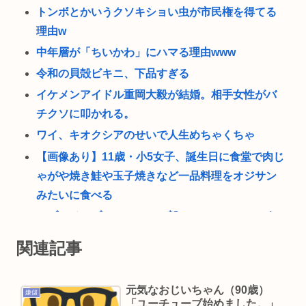
トンボとかいうクソキショい虫が市民権を得てる
理由w
中年層が「ちいかわ」にハマる理由www
令和の貝殻ビキニ、下品すぎる
イケメンアイドル重岡大毅が結婚。相手女性がバ
チクソに叩かれる。
ワイ、キオクシアのせいで人生めちゃくちゃ
【画像あり】11歳・小5女子、誕生日に食堂で肉じ
ゃがや焼き鮭や玉子焼きなど一品料理をオジサン
みたいに食べる
セブンイレブンのレジ、一部のアホのせいでこう
なってしまう
関連記事
買ってきてほしい「福島土産（お菓子）」ランキ
ング！ 2位は「ままどおる（三万石）」、1位は？
元気なおじいちゃん（90歳）
嫌儲
30代後半（35～39歳）の未婚男性における性交渉
「ユーチューブ始めました。」