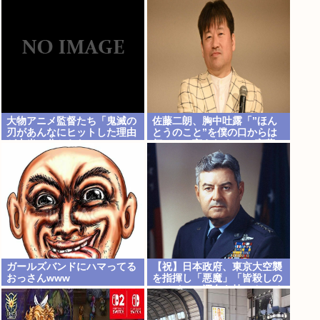
大物アニメ監督たち「鬼滅の
佐藤二朗、胸中吐露「”ほん
刃があんなにヒットした理由
とうのこと”を僕の口からは
が本当に分からない…」
何ひとつ言えなくて… 言葉に
できぬ悔しさを日々感じてお
ります」
ガールズバンドにハマってる
【祝】日本政府、東京大空襲
おっさんwww
を指揮し「悪魔」「皆殺しの
ルメイ」の渾名を持つカーチ
ス・ルメイ米国空軍大将に勲
一等旭日大綬章を授与