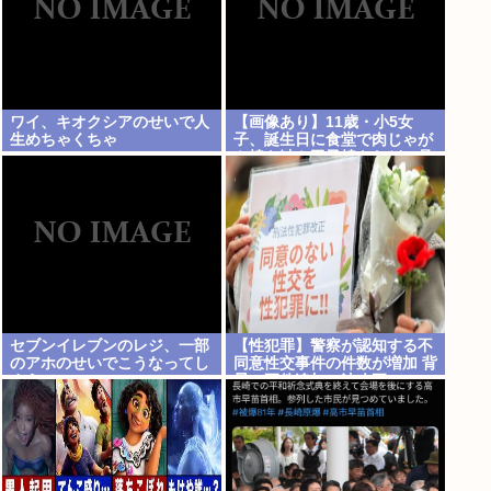
ワイ、キオクシアのせいで人
【画像あり】11歳・小5女
生めちゃくちゃ
子、誕生日に食堂で肉じゃが
や焼き鮭や玉子焼きなど一品
料理をオジサンみたいに食べ
る
セブンイレブンのレジ、一部
【性犯罪】警察が認知する不
のアホのせいでこうなってし
同意性交事件の件数が増加 背
まう
景に要件追加の法改正