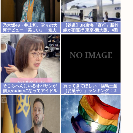
乃木坂46・井上和、堂々の大
【鉄道】JR東海「夜行」新幹
河デビュー「美しい」「迫力
線が初運行 東京-新大阪、4割
あった」 茶々役で視聴者称賛
女性
そこらへんにいるオバサンが
買ってきてほしい「福島土産
個人vtuberになってアイドル
（お菓子）」ランキング！ 2
みたいに扱わてるのヤバな
位は「ままどおる（三万
い？
石）」、1位は？