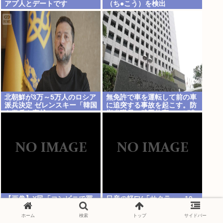
アプ人とデートです
（ち●こう）を検出
北朝鮮が3万～5万人のロシア
無免許で車を運転して前の車
派兵決定 ゼレンスキー「韓国
に追突する事故を起こす。防
も徴兵を寄越せ」
衛省職員の武田悠亮(38)が逮
捕される
【画像】X民「コンビニで買
日産の軽EV「サクラ」、10
い物ついでにゴミ捨てようと
万台突破、新車価格は実質56
したら家庭ゴミの持ち込みは
万円
ホーム
検索
トップ
サイドバー
ダメって言われた」