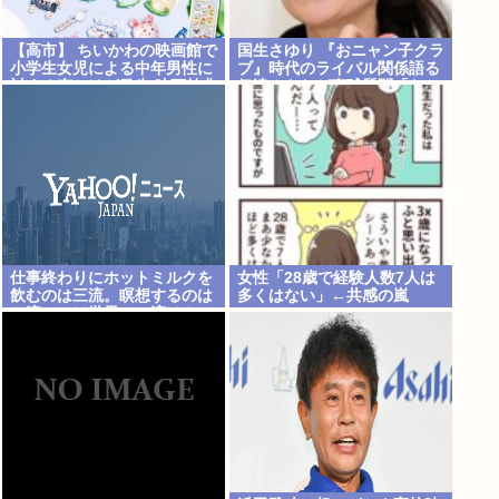
【高市】 ちいかわの映画館で
国生さゆり 『おニャン子クラ
小学生女児による中年男性に
ブ』時代のライバル関係語る
対する声かけが発生 映画特典
伊達みきおが直球質問「たと
をおねだり
えば誰です？」
仕事終わりにホットミルクを
女性「28歳で経験人数7人は
飲むのは三流。瞑想するのは
多くはない」←共感の嵐
二流。では世界の一流は？
www