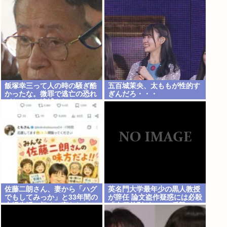
ンヴォルテクスで練習中
飯塚幸三って人の時の騒ぎ酷
五百城茉央、太ももが性的す
かったな。微罪で逃亡の恐れ
ぎんだろ・・・
がないなら逮捕されないって
常識も知らんし
佐藤二朗さん、妻から「ハグ
英名門大学最年少の黒人教授
でもしてみっか」と33年間の
が辞任 論文盗作疑惑には必殺
夫婦生活で初めて言われる
「人種差別ガー」で反撃