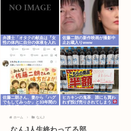
弁護士「オタクの献血は『女
佐藤二朗の新作映画が撮影中
性の体内に自分の体液を入れ
止お蔵入りwww
る』のが目的。場合によって
は不同意性交罪に当たる」
佐藤二朗さん、妻から「ハグ
ヒカキンの鬼茶、誰にも買わ
でもしてみっか」と33年間の
れず投げ売りされてしまう
夫婦生活で初めて言われる
www
ホーム
なんJ
なんJ人生終わってる部