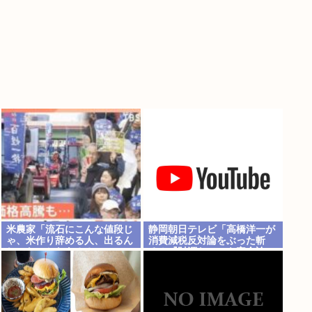
米農家「流石にこんな値段じ
静岡朝日テレビ「高橋洋一が
ゃ、米作り辞める人、出るん
消費減税反対論をぶった斬
じゃないかなあ？？」
る！『財源ない』を完全論
破」