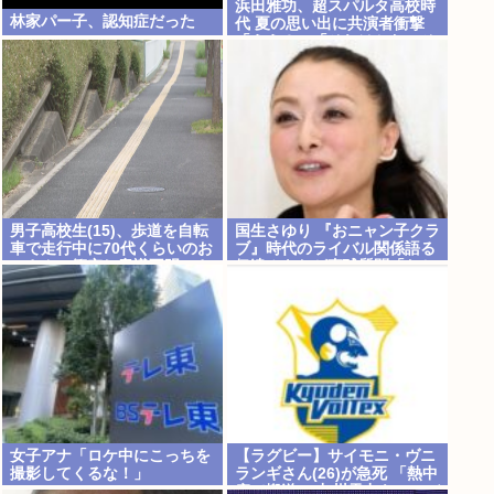
浜田雅功、超スパルタ高校時
林家パー子、認知症だった
代 夏の思い出に共演者衝撃
「ええ？」「それはかわいそ
う」
男子高校生(15)、歩道を自転
国生さゆり 『おニャン子クラ
車で走行中に70代くらいのお
ブ』時代のライバル関係語る
っさんに衝突し意識不明にさ
伊達みきおが直球質問「たと
せてしまう
えば誰です？」
女子アナ「ロケ中にこっちを
【ラグビー】サイモニ・ヴニ
撮影してくるな！」
ランギさん(26)が急死 「熱中
症で搬送」 九州電力キューデ