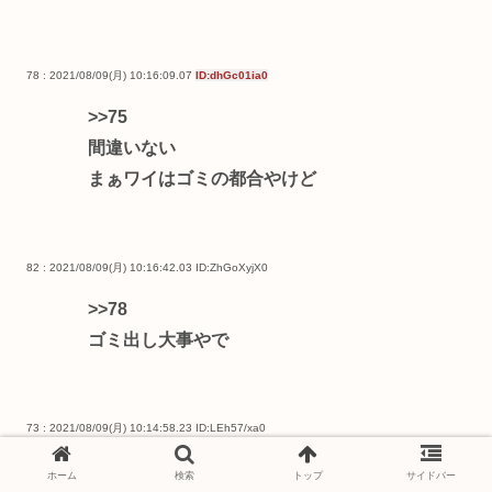
78 : 2021/08/09(月) 10:16:09.07
ID:dhGc01ia0
>>75
間違いない
まぁワイはゴミの都合やけど
82 : 2021/08/09(月) 10:16:42.03
ID:ZhGoXyjX0
>>78
ゴミ出し大事やで
73 : 2021/08/09(月) 10:14:58.23
ID:LEh57/xa0
台風がやばいんやが
ホーム
検索
トップ
サイドバー