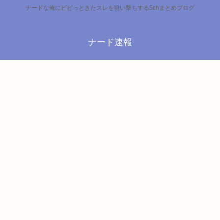
ナードな俺にビビっときたスレを狙い撃ちする5chまとめブログ
ナード速報